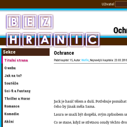
Uživatel
Och
Sekce
Ochrance
Titulní strana
Počet kapitol: 15, Autor:
Wolfik
, Nejnovější kapitola: 23.03.2018
O webu
Jak na to?
Soutěže
Sci-fi a Fantasy
Thriller a Horor
Jack je hasič tělem a duší. Potřebuje pomáhat
Romance
čeho by jinak měla Sama.
Komedie
Laura se snaží být dospělá, svým způsobem sa
Akční
Co se stane, když se střetnou osudy těchto dvo