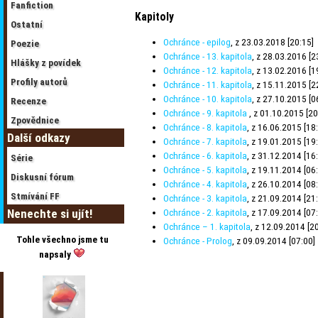
Fanfiction
Kapitoly
Ostatní
Ochránce - epilog
, z 23.03.2018 [20:15]
Poezie
Ochránce - 13. kapitola
, z 28.03.2016 [2
Hlášky z povídek
Ochránce - 12. kapitola
, z 13.02.2016 [1
Profily autorů
Ochránce - 11. kapitola
, z 15.11.2015 [2
Ochránce - 10. kapitola
, z 27.10.2015 [0
Recenze
Ochránce - 9. kapitola
, z 01.10.2015 [20
Zpovědnice
Ochránce - 8. kapitola
, z 16.06.2015 [18
Další odkazy
Ochránce - 7. kapitola
, z 19.01.2015 [19
Ochránce - 6. kapitola
, z 31.12.2014 [16
Série
Ochránce - 5. kapitola
, z 19.11.2014 [06
Diskusní fórum
Ochránce - 4. kapitola
, z 26.10.2014 [08
Stmívání FF
Ochránce - 3. kapitola
, z 21.09.2014 [21
Nenechte si ujít!
Ochránce - 2. kapitola
, z 17.09.2014 [07
Ochránce – 1. kapitola
, z 12.09.2014 [2
Tohle všechno jsme tu
Ochránce - Prolog
, z 09.09.2014 [07:00]
napsaly