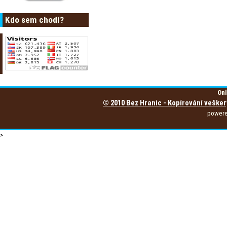
Kdo sem chodí?
Onl
© 2010 Bez Hranic - Kopírování vešker
power
>