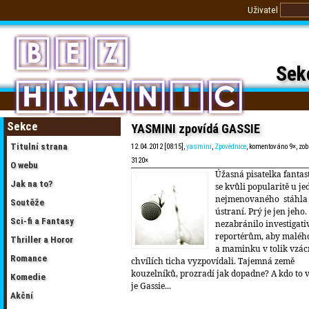
Uživatel
Sek
Sekce
YASMINI zpovídá GASSIE
Titulní strana
12.04.2012 [08:15],
yasmini
,
Zpovědnice
, komentováno 9×, zo
3120×
O webu
Úžasná pisatelka fantast
Jak na to?
se kvůli popularitě u j
nejmenovaného stáhla
Soutěže
ústraní. Prý je jen jeho.
Sci-fi a Fantasy
nezabránilo investigat
reportérům, aby malého
Thriller a Horor
a maminku v tolik vzá
Romance
chvílích ticha vyzpovídali. Tajemná země
kouzelníků, prozradí jak dopadne? A kdo to v
Komedie
je Gassie...
Akční