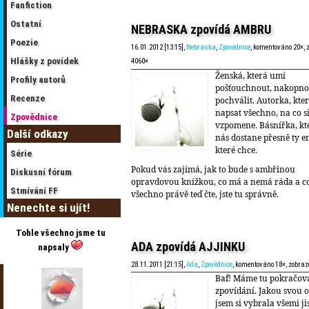
Fanfiction
Ostatní
NEBRASKA zpovídá AMBRU
Poezie
16.01.2012 [13:15],
Nebraska
,
Zpovědnice
, komentováno 20×, 
Hlášky z povídek
4060×
Ženská, která umí
Profily autorů
pošťouchnout, nakopno
Recenze
pochválit. Autorka, kte
napsat všechno, na co s
Zpovědnice
vzpomene. Básnířka, kt
Další odkazy
nás dostane přesně ty e
které chce.
Série
Pokud vás zajímá, jak to bude s ambřinou
Diskusní fórum
opravdovou knížkou, co má a nemá ráda a c
Stmívání FF
všechno právě teď čte, jste tu správně.
Nenechte si ujít!
Tohle všechno jsme tu
ADA zpovídá AJJINKU
napsaly
28.11.2011 [21:15],
Ada
,
Zpovědnice
, komentováno 18×, zobra
Baf! Máme tu pokračov
zpovídání. Jakou svou o
jsem si vybrala všemi ji