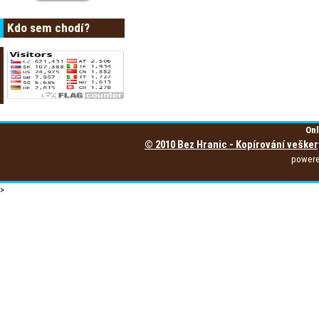
Kdo sem chodí?
Onl
© 2010 Bez Hranic - Kopírování vešker
power
>