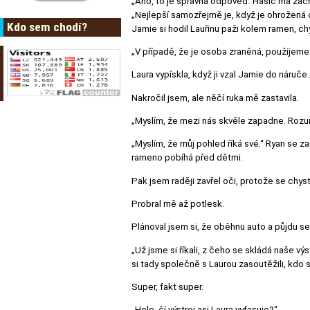
„Ano, to je správná odpověď. Hasič má zachr
„Nejlepší samozřejmě je, když je ohrožená
Kdo sem chodí?
Jamie si hodil Lauřinu paži kolem ramen, chy
„V případě, že je osoba zraněná, použijeme 
Laura vypískla, když ji vzal Jamie do náruče.
Nakročil jsem, ale něčí ruka mě zastavila.
„Myslím, že mezi nás skvěle zapadne. Rozum
„Myslím, že můj pohled říká své.“ Ryan se za
rameno pobíhá před dětmi.
Pak jsem raději zavřel oči, protože se chys
Probral mě až potlesk.
Plánoval jsem si, že oběhnu auto a půjdu se 
„Už jsme si říkali, z čeho se skládá naše výs
si tady společně s Laurou zasoutěžili, kdo s
Super, fakt super.
„Hele, čí výstroj asi Laura vyfasuje?“