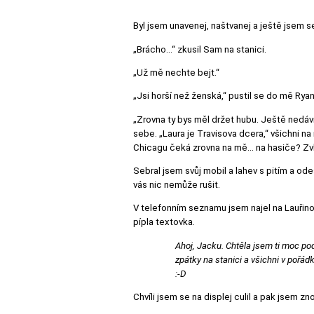
Byl jsem unavenej, naštvanej a ještě jsem s
„Brácho…“ zkusil Sam na stanici.
„Už mě nechte bejt.“
„Jsi horší než ženská,“ pustil se do mě Ryan
„Zrovna ty bys měl držet hubu. Ještě nedávno
sebe. „Laura je Travisova dcera,“ všichni n
Chicagu čeká zrovna na mě… na hasiče? Zv
Sebral jsem svůj mobil a lahev s pitím a ode
vás nic nemůže rušit.
V telefonním seznamu jsem najel na Lauřino 
pípla textovka.
Ahoj, Jacku. Chtěla jsem ti moc po
zpátky na stanici a všichni v pořá
:-D
Chvíli jsem se na displej culil a pak jsem znov