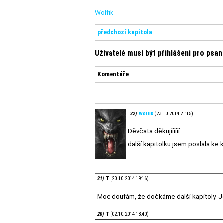
Wolfik
předchozí kapitola
Uživatelé musí být přihlášeni pro psa
Komentáře
22)
Wolfik
(23.10.2014 21:15)
Děvčata děkujíííííí.
další kapitolku jsem poslala ke 
21)
T
(20.10.2014 19:16)
Moc doufám, že dočkáme další kapitoly. 
20)
T
(02.10.2014 18:40)