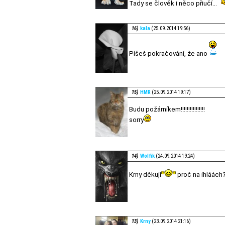
Tady se člověk i něco přiučí...
16)
kala
(25.09.2014 19:56)
Píšeš pokračování, že ano
15)
HMR
(25.09.2014 19:17)
Budu požárníkem!!!!!!!!!!!!!!!!
sorry
14)
Wolfik
(24.09.2014 19:24)
Krny děkuji
proč na ihláách
13)
Krny
(23.09.2014 21:16)