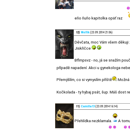
eňo ňuňo kapitolka opäť raz
12)
Wolfik
(23.09.2014 21:06)
Děvčata, moc Vám všem děkuji za
Jiskřičce
Bflmpsvz - no, já se snažím po
případě napadení. Akci u gynekologa neb
Přemýšlím, co si vymyslím příště
Možná r
Kočkolada - ty hybaj psát, šup. Máš dost res
11)
Camilla13
(23.09.2014 16:14)
Přehlídka nezklamala.
A tomu 