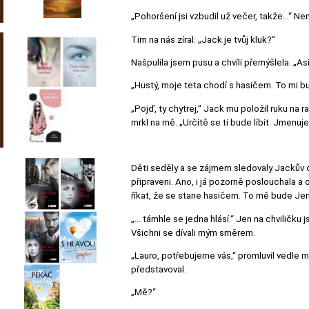
„Pohoršení jsi vzbudil už večer, takže…“ Ne
Tim na nás zíral: „Jack je tvůj kluk?“
Našpulila jsem pusu a chvíli přemýšlela. „Asi
„Hustý, moje teta chodí s hasičem. To mi bu
„Pojď, ty chytrej,“ Jack mu položil ruku na 
mrkl na mě. „Určitě se ti bude líbit. Jmenuje 
Děti seděly a se zájmem sledovaly Jackův od
připraveni. Ano, i já pozorně poslouchala a
říkat, že se stane hasičem. To mě bude Jen
„… támhle se jedna hlásí.“ Jen na chviličku
Všichni se dívali mým směrem.
„Lauro, potřebujeme vás,“ promluvil vedle m
představoval.
„Mě?“