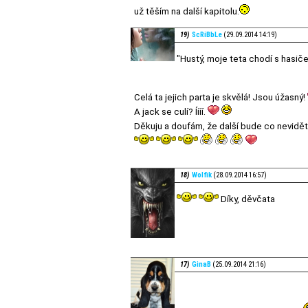
už těším na další kapitolu.
19)
ScRiBbLe
(29.09.2014 14:19)
"Hustý, moje teta chodí s hasič
Celá ta jejich parta je skvělá! Jsou úžasný!
A jack se culí? Íííí.
Děkuju a doufám, že další bude co nevidět
18)
Wolfik
(28.09.2014 16:57)
Díky, děvčata
17)
GinaB
(25.09.2014 21:16)