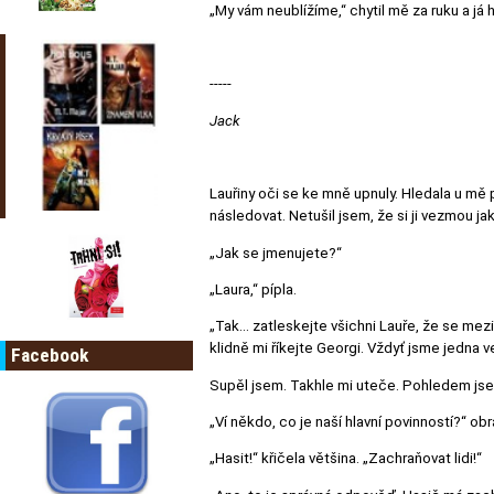
„My vám neublížíme,“ chytil mě za ruku a já
-----
Jack
Lauřiny oči se ke mně upnuly. Hledala u mě 
následovat. Netušil jsem, že si ji vezmou jak
„Jak se jmenujete?“
„Laura,“ pípla.
„Tak… zatleskejte všichni Lauře, že se mez
klidně mi říkejte Georgi. Vždyť jsme jedna v
Facebook
Supěl jsem. Takhle mi uteče. Pohledem jsem
„Ví někdo, co je naší hlavní povinností?“ obr
„Hasit!“ křičela většina. „Zachraňovat lidi!“