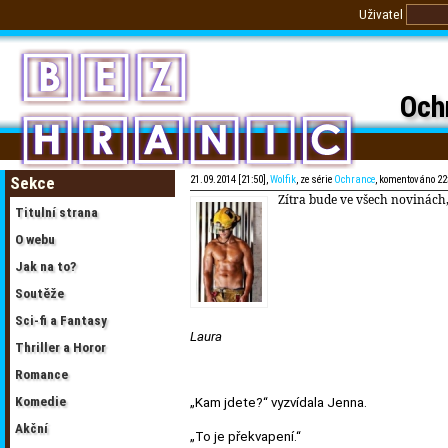
Uživatel
Ochr
Sekce
21.09.2014 [21:50],
Wolfik
, ze série
Ochrance
, komentováno 22
Zítra bude ve všech novinách, 
Titulní strana
O webu
Jak na to?
Soutěže
Sci-fi a Fantasy
Laura
Thriller a Horor
Romance
Komedie
„Kam jdete?“ vyzvídala Jenna.
Akční
„To je překvapení.“