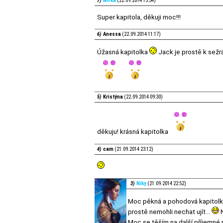
7)
Mirka
(22.09.2014 13:54)
Super kapitola, děkuji moc!!!
6)
Anessa
(22.09.2014 11:17)
Úžasná kapitolka
Jack je prostě k sežrá
5)
Kristýna
(22.09.2014 09:30)
děkuju! krásná kapitolka
4)
cam
(21.09.2014 23:12)
3)
Niky
(21.09.2014 22:52)
Moc pěkná a pohodová kapitolk
prostě nemohli nechat ujít...
N
Moc se těším na další příjemné