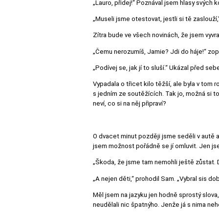
„Lauro, přidej!“ Poznával jsem hlasy svých 
„Museli jsme otestovat, jestli si tě zaslouž
Zítra bude ve všech novinách, že jsem vyvraž
„Čemu nerozumíš, Jamie? Jdi do háje!“ zop
„Podívej se, jak jí to sluší.“ Ukázal před se
Vypadala o třicet kilo těžší, ale byla v tom 
s jedním ze soutěžících. Tak jo, možná si to
neví, co si na něj připraví?
O dvacet minut později jsme seděli v autě a
jsem možnost pořádně se jí omluvit. Jen jse
„Škoda, že jsme tam nemohli ještě zůstat. Dě
„A nejen děti,“ prohodil Sam. „Vybral sis dob
Měl jsem na jazyku jen hodně sprostý slova, 
neudělali nic špatnýho. Jenže já s nima neh