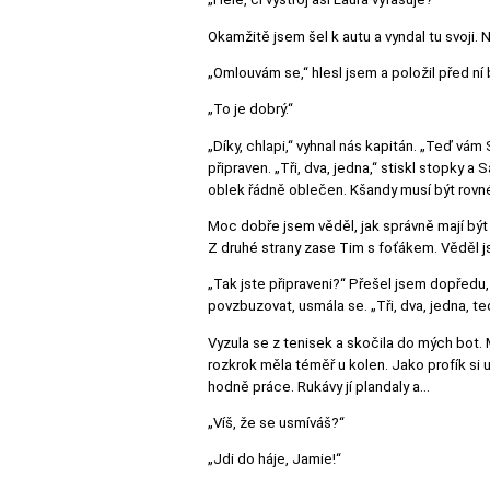
Okamžitě jsem šel k autu a vyndal tu svoji.
„Omlouvám se,“ hlesl jsem a položil před ní
„To je dobrý.“
„Díky, chlapi,“ vyhnal nás kapitán. „Teď vám
připraven. „Tři, dva, jedna,“ stiskl stopky a
oblek řádně oblečen. Kšandy musí být rovné
Moc dobře jsem věděl, jak správně mají být
Z druhé strany zase Tim s foťákem. Věděl j
„Tak jste připraveni?“ Přešel jsem dopředu, 
povzbuzovat, usmála se. „Tři, dva, jedna, te
Vyzula se z tenisek a skočila do mých bot. Mu
rozkrok měla téměř u kolen. Jako profík si u
hodně práce. Rukávy jí plandaly a…
„Víš, že se usmíváš?“
„Jdi do háje, Jamie!“