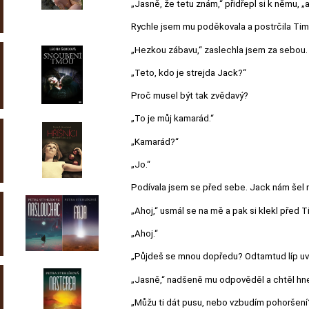
„Jasně, že tetu znám,“ přidřepl si k němu, „a
Rychle jsem mu poděkovala a postrčila Tim
„Hezkou zábavu,“ zaslechla jsem za sebou.
„Teto, kdo je strejda Jack?“
Proč musel být tak zvědavý?
„To je můj kamarád.“
„Kamarád?“
„Jo.“
Podívala jsem se před sebe. Jack nám šel n
„Ahoj,“ usmál se na mě a pak si klekl před T
„Ahoj.“
„Půjdeš se mnou dopředu? Odtamtud líp uvi
„Jasně,“ nadšeně mu odpověděl a chtěl hned 
„Můžu ti dát pusu, nebo vzbudím pohoršení?“