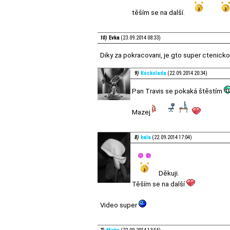
těším se na další.
10)
Evka
(23.09.2014 08:33)
Diky za pokracovani, je gto super ctenicko!!
9)
Kockolada
(22.09.2014 20:34)
Pan Travis se pokaká štěstím
Mazej
8)
kala
(22.09.2014 17:04)
Děkuji.
Těším se na další
Video super