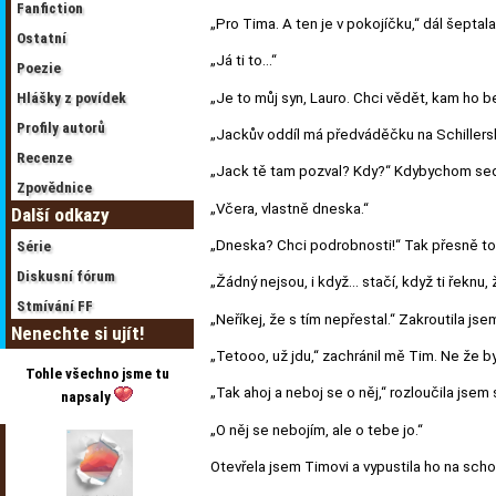
Fanfiction
„Pro Tima. A ten je v pokojíčku,“ dál šeptala
Ostatní
„Já ti to…“
Poezie
„Je to můj syn, Lauro. Chci vědět, kam ho be
Hlášky z povídek
Profily autorů
„Jackův oddíl má předváděčku na Schillersk
Recenze
„Jack tě tam pozval? Kdy?“ Kdybychom seděly
Zpovědnice
„Včera, vlastně dneska.“
Další odkazy
„Dneska? Chci podrobnosti!“ Tak přesně to
Série
Diskusní fórum
„Žádný nejsou, i když… stačí, když ti řeknu,
Stmívání FF
„Neříkej, že s tím nepřestal.“ Zakroutila js
Nenechte si ujít!
„Tetooo, už jdu,“ zachránil mě Tim. Ne že b
Tohle všechno jsme tu
„Tak ahoj a neboj se o něj,“ rozloučila jsem 
napsaly
„O něj se nebojím, ale o tebe jo.“
Otevřela jsem Timovi a vypustila ho na sch