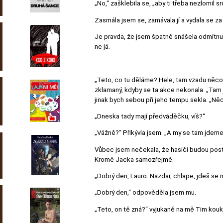
„No,“ zašklebila se, „aby ti třeba nezlomil sr
Zasmála jsem se, zamávala jí a vydala se z
Je pravda, že jsem špatně snášela odmítnutí
ne já.
„Teto, co tu děláme? Hele, tam vzadu něco b
zklamaný, kdyby se ta akce nekonala. „Tam j
jinak bych sebou při jeho tempu sekla. „Ně
„Dneska tady mají předváděčku, víš?“
„Vážně?“ Přikývla jsem. „A my se tam jdeme
Vůbec jsem nečekala, že hasiči budou post
Kromě Jacka samozřejmě.
„Dobrý den, Lauro. Nazdar, chlape, jdeš se 
„Dobrý den,“ odpověděla jsem mu.
„Teto, on tě zná?“ vyjukaně na mě Tim kouk