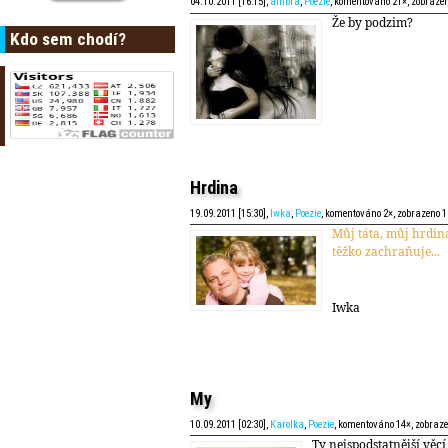
04.10.2011 [16:15],
ambra
,
Poezie
, komentováno 21×, zobraze
Že by podzim?
Kdo sem chodí?
Hrdina
19.09.2011 [15:30],
Iwka
,
Poezie
, komentováno 2×, zobrazeno 
Můj táta, můj hrdina
těžko zachraňuje...
Iwka
My
10.09.2011 [02:30],
Karolka
,
Poezie
, komentováno 14×, zobraz
Ty nejspodstatnější věcí