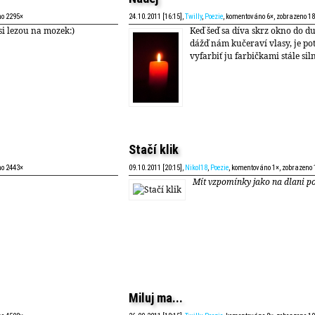
no 2295×
24.10.2011 [16:15],
Twilly
,
Poezie
, komentováno 6×, zobrazeno 1
si lezou na mozek:)
Keď šeď sa díva skrz okno do d
dážď nám kučeraví vlasy, je po
vyfarbiť ju farbičkami stále sil
Stačí klik
no 2443×
09.10.2011 [20:15],
Nikol18
,
Poezie
, komentováno 1×, zobrazeno
Mít vzpomínky jako na dlani p
Miluj ma...