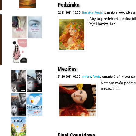
Podzimka
02.11.2011 [18:30],
Hanetka
,
Poezie
, komentováno 6×, zobraze
Aby ta předchozí nepůsobi
být i hezký, že?
Mezičas
31.10.2011 [09:00],
ambra
,
Poezie
, komentováno 11×, zobraze
Nemám ráda podzim.
mezisvětě...
Final Countdown