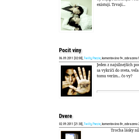
existují. Trvají...
Pocit viny
06.09.2011 [02:00],
Twilly
,
Poezie
, komentováno 9×, zobrazeno 
Jeden z najsilnejších poc
sa vykričí do sveta, veľa
tomu verím... čo vy?
Dvere
02.09.2011 [21:30],
Twilly
,
Poezie
, komentováno 8×, zobrazeno 
Trocha lásky ni