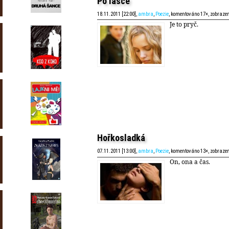
Po lásce
18.11.2011 [22:00],
ambra
,
Poezie
, komentováno 17×, zobraze
Je to pryč.
Hořkosladká
07.11.2011 [13:00],
ambra
,
Poezie
, komentováno 13×, zobraze
On, ona a čas.