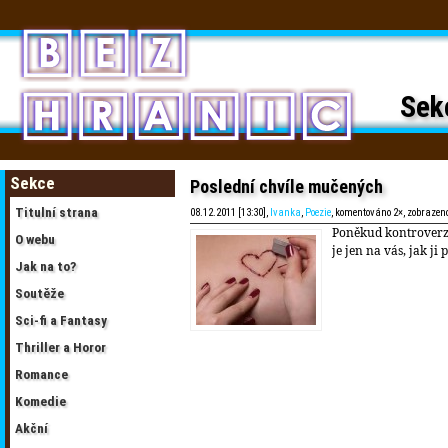
Sek
Sekce
Poslední chvíle mučených
Titulní strana
08.12.2011 [13:30],
Ivanka
,
Poezie
, komentováno 2×, zobrazen
Poněkud kontroverz
O webu
je jen na vás, jak ji 
Jak na to?
Soutěže
Sci-fi a Fantasy
Thriller a Horor
Romance
Komedie
Akční