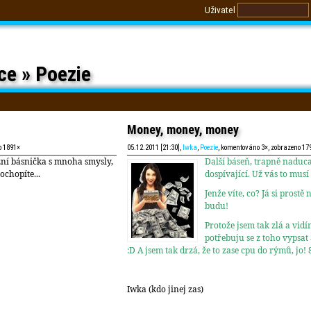
Uživatel
ce » Poezie
Money, money, money
o 1891×
05.12.2011 [21:30],
Iwka
,
Poezie
, komentováno 3×, zobrazeno 17
ní básnička s mnoha smysly,
Další báseň, trapně nadu
pochopíte...
dospívající. Už vás to musí 
Jenže víte, co? Já si prost
budu!
Protože jsem tak zlá a vid
potřebuju se z toho vypsat
:D A jsem tak drzá, že to zase cpu do rýmů, jo! 
Iwka (kdo jinej zas)