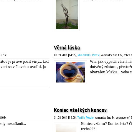
Věrná láska
1975×
03.09.2011 [14:15],
MisaBells
,
Poezie
, komentováno 12×, zobra
itov je práve pocit viny... keď
Víte, jak vypadá věrná lá
 vecí sa v človeku uvoľní. Ja
dotyčný zůstane, přestož
okoralou kůrku... Nebo 
Koniec všetkých koncov
2108×
31.08.2011 [19:00],
Twilly
,
Poezie
, komentováno 8×, zobrazeno 1
kdy nezaškodí...
Koniec vzťahu? Koniec leta? 
treba???