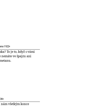
zeno 1922×
ska? To je to, když s vámi
e nemáte ve špajzu ani
smetanu.
934×
Či nám všetkým konce