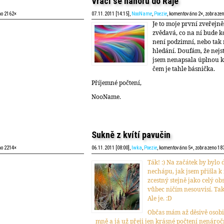
Vrací se nahoru do Ráje
no 2162×
07.11.2011 [14:15],
NooName
,
Poezie
, komentováno 2×, zobraze
Je to moje první zveřejně
zvědavá, co na ní bude kd
není podzimní, nebo tak n
hledání. Doufám, že nejs
jsem nenapsala úplnou kr
čem je tahle básnička.
Příjemné počtení,
NooName.
Sukně z kvítí pavučin
no 2214×
06.11.2011 [08:00],
Iwka
,
Poezie
, komentováno 5×, zobrazeno 18
Ták! :) Na začátek by bylo 
nechápu, jak jsem přišla k n
zcestný stejně jako celý ob
vůbec ničím nesouvisí. Tak
Ale je. :D
Občas mám až děsivě osobitý
mně a já už přeji jen krásné počtení nenáročn