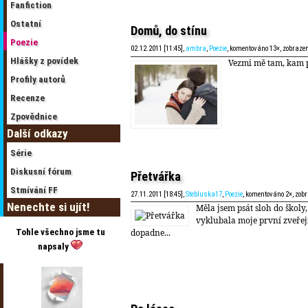
Fanfiction
Ostatní
Domů, do stínu
Poezie
02.12.2011 [11:45],
ambra
,
Poezie
, komentováno 13×, zobraze
Hlášky z povídek
Vezmi mě tam, kam 
Profily autorů
Recenze
Zpovědnice
Další odkazy
Série
Diskusní fórum
Přetvářka
Stmívání FF
27.11.2011 [18:45],
Stebluska17
,
Poezie
, komentováno 2×, zob
Nenechte si ujít!
Měla jsem psát sloh do školy,
vyklubala moje první zveřej
dopadne...
Tohle všechno jsme tu
napsaly