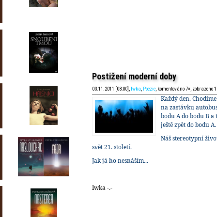
Postižení moderní doby
03.11.2011 [08:00],
Iwka
,
Poezie
, komentováno 7×, zobrazeno 
Každý den. Chodíme 
na zastávku autobus
bodu A do bodu B a ty
ještě zpět do bodu A.
Náš stereotypní živ
svět 21. století.
Jak já ho nesnáším...
Iwka -.-