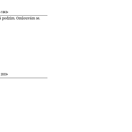
o 1843×
á podzim. Omlouvám se.
o 2033×