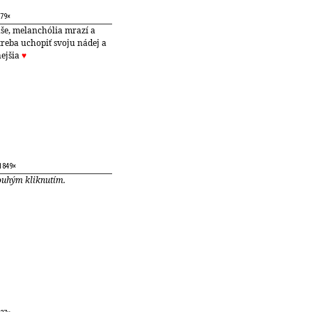
879×
uše, melanchólia mrazí a
treba uchopiť svoju nádej a
nejšia
♥
 1849×
ouhým kliknutím.