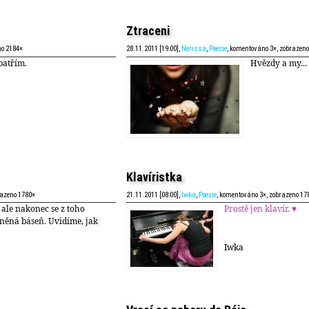
Ztraceni
no 2184×
28.11.2011 [19:00],
Nerissa
,
Poezie
, komentováno 3×, zobrazen
patřím.
Hvězdy a my...
Klavíristka
razeno 1780×
21.11.2011 [08:00],
Iwka
,
Poezie
, komentováno 3×, zobrazeno 17
 ale nakonec se z toho
Prostě jen klavír. ♥
něná báseň. Uvidíme, jak
Iwka