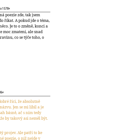
no 1578×
ná poezie zde, tak jsem
o říkat. A pokud jde o téma,
ěco. Je to o změně, konci a
te moc zmatení, ale snad
avinu, co se týče toho, o
36×
dobré říci, že absolutně
ázvu. Jen se mi líbil a je
sah básně, ač s ním tedy
že by takový asi neměl být.
 projev. Ale patří to ke
é poezie, o níž nejde v