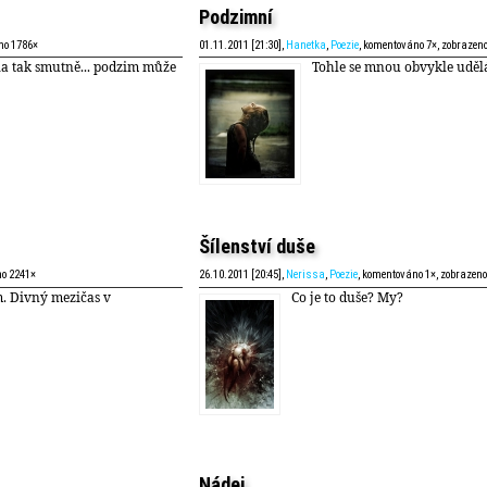
Podzimní
no 1786×
01.11.2011 [21:30],
Hanetka
,
Poezie
, komentováno 7×, zobrazen
la tak smutně... podzim může
Tohle se mnou obvykle uděl
Šílenství duše
no 2241×
26.10.2011 [20:45],
Nerissa
,
Poezie
, komentováno 1×, zobrazen
 Divný mezičas v
Co je to duše? My?
Nádej