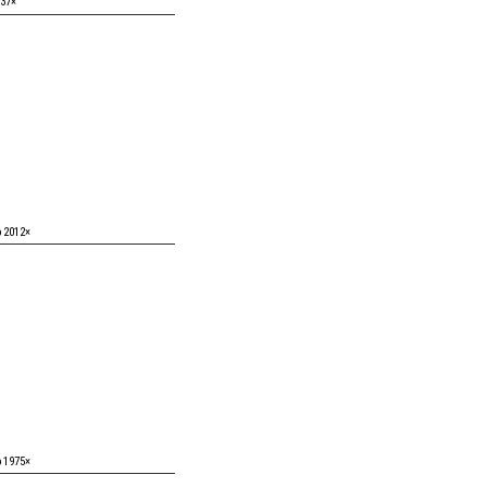
937×
o 2012×
o 1975×