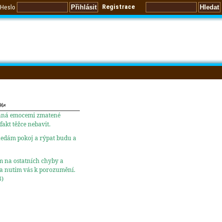
Registrace
Heslo
96×
caná emocemi zmatené
fakt těžce nebavit.
ě nedám pokoj a rýpat budu a
ím na ostatních chyby a
 a nutím vás k porozumění.
8)