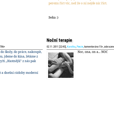
perexu říct víc, než že o ní nejde nic říct.
Iwka :)
Noční terapie
1786×
02.11.2011 [22:45],
Karolka
,
Poezie
, komentováno 15×, zobrazen
do školy, do práce, nakoupit,
Noc, ona, on a... NOC
u, jdeme do kina, létáme z
/ti ,,šťastnější" z nás pak
ot a dnešní rádoby moderní