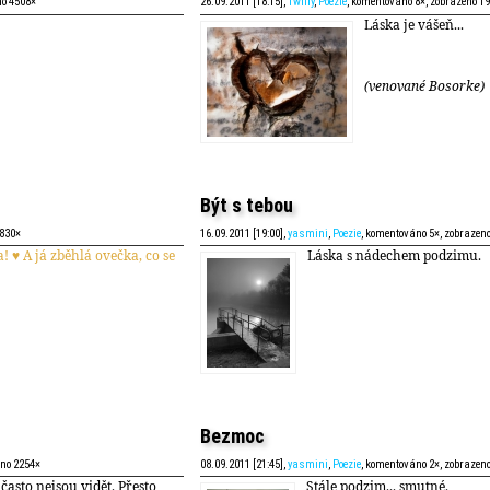
no 4508×
26.09.2011 [18:15],
Twilly
,
Poezie
, komentováno 8×, zobrazeno 1
Láska je vášeň...
(venované Bosorke)
Být s tebou
1830×
16.09.2011 [19:00],
yasmini
,
Poezie
, komentováno 5×, zobrazen
! ♥ A já zběhlá ovečka, co se
Láska s nádechem podzimu.
Bezmoc
eno 2254×
08.09.2011 [21:45],
yasmini
,
Poezie
, komentováno 2×, zobrazen
 často nejsou vidět. Přesto
Stále podzim... smutné.