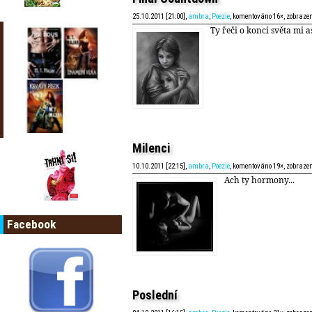
25.10.2011 [21:00],
ambra
,
Poezie
, komentováno 16×, zobraze
Ty řeči o konci světa mi a
Milenci
10.10.2011 [22:15],
ambra
,
Poezie
, komentováno 19×, zobraze
Ach ty hormony...
Facebook
Poslední