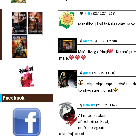
10)
kytka
(26.10.2011 22:24)
Maruško, já vážně tleskám. Moc 
9)
ambra
(26.10.2011 20:40)
Milé dívky, děkuji
. Krásně jst
malé.
8)
gucci
(26.10.2011 15:45)
...chjo chjo chjo ..... dvě mla
to skvostné ...čmuk
Facebook
7)
Hanetka
(26.10.2011 14:23)
Ať nebe zaplane,
ať pohoří se kácí,
moře se vypaří
a umírají ptáci