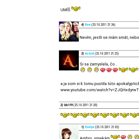
UMÍŠ
4)
Ree
(25.10.2011 21:36)
Nevím, jestli se mám smát, nebo
3)
Astrid
(25.10.2011 21:25)
Si sa zamyslela, čo...
a ja som si k tomu pustila túto apokalypti
www.youtube.com/watch?v=ZJQHxdyrwT
2)
bb119
(25.10.2011 21:20)
1)
Evelyn
(25.10.2011 21:02)
Ambro, smekám