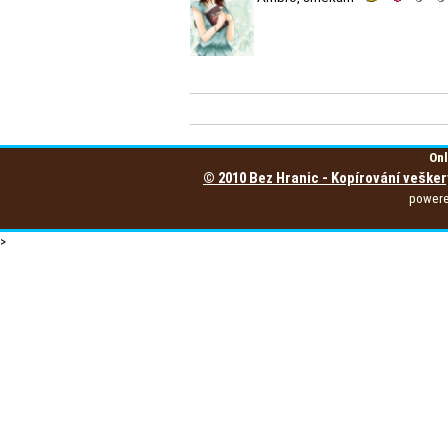
Onl
© 2010 Bez Hranic - Kopírování vešker
power
>