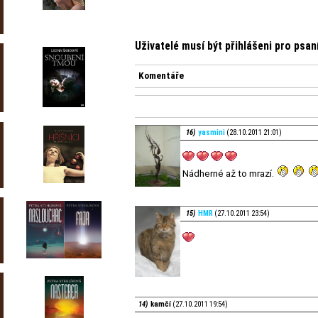
Uživatelé musí být přihlášeni pro psa
Komentáře
16)
yasmini
(28.10.2011 21:01)
Nádherné až to mrazí.
15)
HMR
(27.10.2011 23:54)
14)
kamčí
(27.10.2011 19:54)