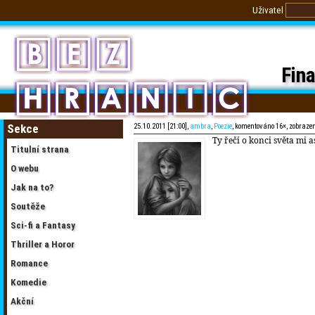
Uživatel
Fin
Sekce
25.10.2011 [21:00],
ambra
,
Poezie
, komentováno 16×, zobraze
Ty řeči o konci světa mi a
Titulní strana
O webu
Jak na to?
Soutěže
Sci-fi a Fantasy
Thriller a Horor
Romance
Komedie
Akční