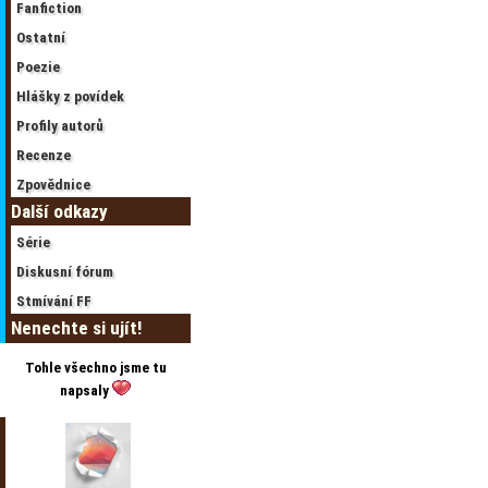
Fanfiction
Ostatní
Poezie
Hlášky z povídek
Profily autorů
Recenze
Zpovědnice
Další odkazy
Série
Diskusní fórum
Stmívání FF
Nenechte si ujít!
Tohle všechno jsme tu
napsaly