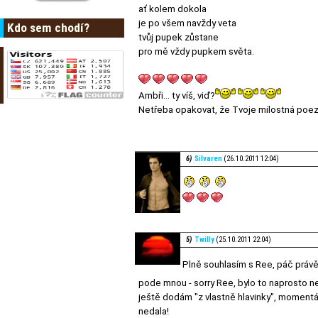
ať kolem dokola
je po všem navždy veta
Kdo sem chodí?
tvůj pupek zůstane
pro mě vždy pupkem světa.
Ambři... ty víš, viď?
Netřeba opakovat, že Tvoje milostná poezie
6)
Silvaren
(26.10.2011 12:04)
5)
Twilly
(25.10.2011 22:04)
Plně souhlasím s Ree, páč právě
pode mnou - sorry Ree, bylo to naprosto n
ještě dodám "z vlastně hlavinky", momentá
nedala!