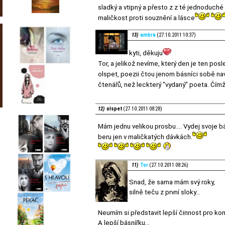
sladký a vtipný a přesto z z té jednoduché
maličkost proti souznění a lásce
13)
ambra
(27.10.2011 10:37)
kyti, děkuju
Tor, a jelikož nevíme, který den je ten posl
olspet, poezii čtou jenom básníci sobě navzá
čtenářů, než leckterý "vydaný" poeta. Čímž
12)
olspet
(27.10.2011 08:28)
Mám jednu velikou prosbu.... Vydej svoje b
beru jen v maličkatých dávkách.
11)
Tor
(27.10.2011 08:26)
Snad, že sama mám svý roky,
silně teču z první sloky...
Neumím si představit lepší činnost pro k
A lepší básnířku...