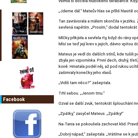
všimla si docela hlubokého škrábance. Když h
„Jdeme dál.“ Mateův hlas se příliš hlasitě od
Tan zavrávorala a málem skončila v jezírku. 
sevřená napětím. „Prosím,“ dodal tentokrá
Mlčky přikývla a sevřela rty, když do rány op
Mísí se teď její krev s jejich, dávno vpito
Mateus je vedl do dalších stínů, kde tušili
zbyla jen vzpomínka. První dech, druhý, tře
koně. Hmatala podél něj, až pod rukou ucíti
zašimraly konečky jeho vlasů.
„Vidíš tam něco?“ zašeptala.
Trhl sebou. „Jenom tmu.“
Facebook
Ozval se další zvuk, tentokrát šplouchání m
„Zpátky,“ zasyčel Mateus. „Zpátky!“
Na-Tania se pokoušela zachovat klid. Pravd
„Dobrý nápad,“ zašeptala. „Vrátíme se k jez