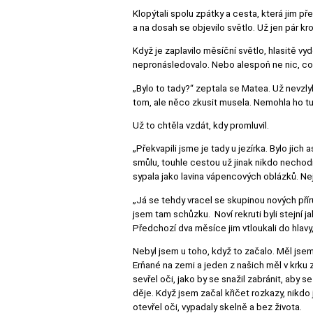
Klopýtali spolu zpátky a cesta, která jim př
a na dosah se objevilo světlo. Už jen pár k
Když je zaplavilo měsíční světlo, hlasitě vyd
nepronásledovalo. Nebo alespoň ne nic, co b
„Bylo to tady?“ zeptala se Matea. Už nevzlyk
tom, ale něco zkusit musela. Nemohla ho tu 
Už to chtěla vzdát, kdy promluvil.
„Překvapili jsme je tady u jezírka. Bylo jich
smůlu, touhle cestou už jinak nikdo nechod
sypala jako lavina vápencových oblázků. Nejp
„Já se tehdy vracel se skupinou nových přír
jsem tam schůzku. Noví rekruti byli stejní ja
Předchozí dva měsíce jim vtloukali do hlavy,
Nebyl jsem u toho, když to začalo. Měl jsem
Erňané na zemi a jeden z našich měl v krku 
sevřel oči, jako by se snažil zabránit, aby 
děje. Když jsem začal křičet rozkazy, nikdo
otevřel oči, vypadaly skelně a bez života.