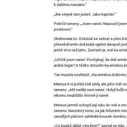
k dalšímu masakru.“
„Ale stejně tam jedeš. Jako kapitán.“
Pokrčil rameny. „Jsem naivní. Nepoučil jsem
povinnost.“
Obdivovala ho. Dokázal se sebrat a přes bo
přesvědčením dokázala vyplnit alespoň jedny
ještě více než jeho. Zastavit je, své ka-ernsk
„Určitě jsem naivní. Pochybuji, že dvě armá
jedné legie? A těžko donutím ka-ernskou krá
Tan musela souhlasit. „Ka-ernskou královnu
Mateus k ní pořád stál zády, ale jeho tvář 
rameno. „Mít naději není naivní. I když kvůl
nikomu neublížila. Kromě jí samé.
Mateus jemně uchopil její ruku do své a otoči
rameno. Navzdory tomu, na jak hrůzném místě s
zarudlých pláčem zahlédla kousek úsměvu.
„Co budeš dělat v Ka-Ernii?“ zeptal se tiše. 