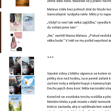
země další trávu. Nasedat se jí pranic nech
Mateus stále bez pohnutí zíral do hloubi le
Samozřejmě. Iurdijská rokle. Mělo ji to nap
„Vždyť to není tak velká zajížďka,“ vyvedla 
do svítání jsme tam.“
„Ne,“ zavrtěl hlavou Mateus. „Pokud nedoká
válka bude.“ V tváři se mu pořád nepohnul a
+++
Vysoké stěny z bílého vápence se kolem nich 
pěšky více než hodinu, ruce pevně zaťaté
zurčení vody a skřípění kopyt o kameny bylo
Dechu jejich dvou koní. Měla iracionální stra
Konečně se soutěska trochu rozšířila a před
hlinitém břehu a pak mizela v další temnotě.
Krátce zastavila, aby si vyždímala lem sukně