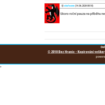
1)
olafsonn
(14.06.2024 08:18)
Skoro roční pauza na příběhu není
Onl
© 2010 Bez Hranic - Kopírování vešker
power
>