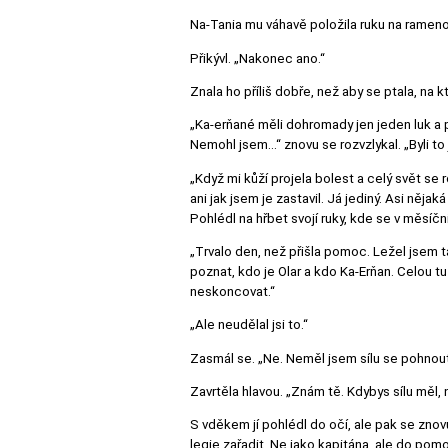
Na-Tania mu váhavě položila ruku na rameno.
Přikývl. „Nakonec ano.“
Znala ho příliš dobře, než aby se ptala, na kt
„Ka-erňané měli dohromady jen jeden luk a p
Nemohl jsem…“ znovu se rozvzlykal. „Byli to j
„Když mi kůží projela bolest a celý svět se
ani jak jsem je zastavil. Já jediný. Asi nějak
Pohlédl na hřbet svojí ruky, kde se v měsíč
„Trvalo den, než přišla pomoc. Ležel jsem 
poznat, kdo je Olar a kdo Ka-Erňan. Celou tu
neskoncovat.“
„Ale neudělal jsi to.“
Zasmál se. „Ne. Neměl jsem sílu se pohnout
Zavrtěla hlavou. „Znám tě. Kdybys sílu měl, 
S vděkem jí pohlédl do očí, ale pak se znovu
legie zařadit. Ne jako kapitána, ale do pomo