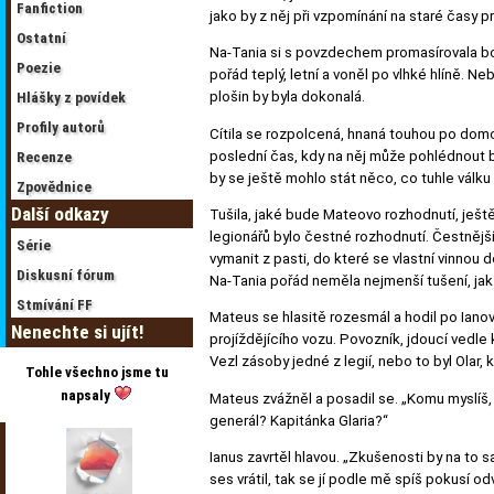
Fanfiction
jako by z něj při vzpomínání na staré časy pr
Ostatní
Na-Tania si s povzdechem promasírovala bola
Poezie
pořád teplý, letní a voněl po vlhké hlíně. 
plošin by byla dokonalá.
Hlášky z povídek
Profily autorů
Cítila se rozpolcená, hnaná touhou po dom
poslední čas, kdy na něj může pohlédnout bez
Recenze
by se ještě mohlo stát něco, co tuhle válku
Zpovědnice
Další odkazy
Tušila, jaké bude Mateovo rozhodnutí, ještě 
legionářů bylo čestné rozhodnutí. Čestnější
Série
vymanit z pasti, do které se vlastní vinnou 
Diskusní fórum
Na-Tania pořád neměla nejmenší tušení, jak 
Stmívání FF
Mateus se hlasitě rozesmál a hodil po Ianovi
Nenechte si ujít!
projíždějícího vozu. Povozník, jdoucí vedle 
Vezl zásoby jedné z legií, nebo to byl Olar
Tohle všechno jsme tu
napsaly
Mateus zvážněl a posadil se. „Komu myslíš, 
generál? Kapitánka Glaria?“
Ianus zavrtěl hlavou. „Zkušenosti by na to 
ses vrátil, tak se jí podle mě spíš pokusí od