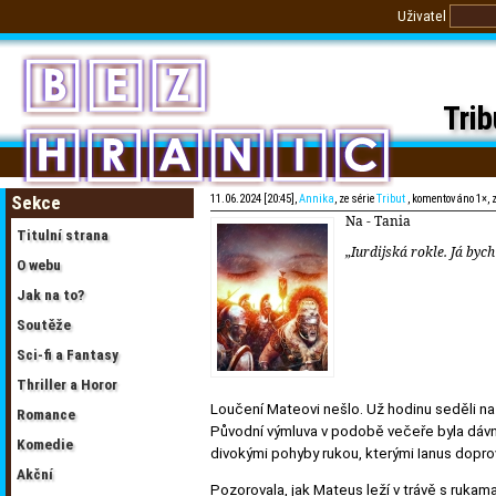
Uživatel
Trib
Sekce
11.06.2024 [20:45],
Annika
, ze série
Tribut
, komentováno 1×, 
Na - Tania
Titulní strana
„Iurdijská rokle.
Já bych
O webu
Jak na to?
Soutěže
Sci-fi a Fantasy
Thriller a Horor
Loučení Mateovi nešlo. Už hodinu seděli na kr
Romance
Původní výmluva v podobě večeře byla dávn
Komedie
divokými pohyby rukou, kterými Ianus dopro
Akční
Pozorovala, jak Mateus leží v trávě s rukama