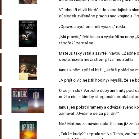
Všichni tři chvíli hleděli do zapadajícího s
důsledek zvířeného prachu nad krajinou. Pra
„Opravdu bychom měli vyrazit,“ řekla.
„Má pravdu,“ řekl Ianus a vyskočil na nohy. 
táboře?“ zeptal se.
Mateus taky vstal a zavrtěl hlavou. „Žádné d
cesta mizela mezi stromy, tvář mu ztuhla.
Ianus k němu přišel blíž. „Ještě pořád se můž
„A přijít o víc než tři hodiny? Myslíš, že se 
O co jim šlo? Vzrostlé duby ani trnitý podro
nežilo nic, s čím by si legionář nedokázal po
Ianus jen pokrčil rameny a odvázal svého kon
zamával. „Uvidíme se za pár dní!“
Než Mateus zamávání oplatil, Ianus již zmiz
„Takže kudy?“ zeptala se Na-Tania, zatímco v