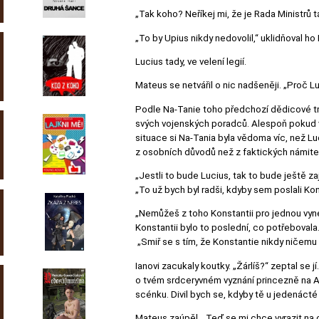
„Tak koho? Neříkej mi, že je Rada Ministrů 
„To by Upius nikdy nedovolil,“ uklidňoval ho 
Lucius tady, ve velení legií.
Mateus se netvářil o nic nadšeněji. „Proč Lu
Podle Na-Tanie toho předchozí dědicové trů
svých vojenských poradců. Alespoň pokud vá
situace si Na-Tania byla vědoma víc, než L
z osobních důvodů než z faktických námite
„Jestli to bude Lucius, tak to bude ještě z
„To už bych byl radši, kdyby sem poslali Kon
„Nemůžeš z toho Konstantii pro jednou vynec
Konstantii bylo to poslední, co potřebovala
„Smiř se s tím, že Konstantie nikdy ničemu
Ianovi zacukaly koutky. „Žárlíš?“ zeptal se 
o tvém srdceryvném vyznání princezně na Aud
scénku. Divil bych se, kdyby tě u jedenácté 
Mateus zaúpěl. „Teď se mi chce vyrazit na c