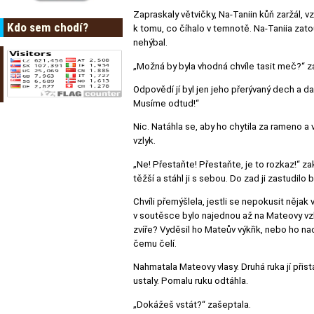
Zapraskaly větvičky, Na-Taniin kůň zaržál, vz
Kdo sem chodí?
k tomu, co číhalo v temnotě. Na-Taniia zato
nehýbal.
„Možná by byla vhodná chvíle tasit meč?“ z
Odpovědí jí byl jen jeho přerývaný dech a da
Musíme odtud!“
Nic. Natáhla se, aby ho chytila za rameno a v
vzlyk.
„Ne! Přestaňte! Přestaňte, je to rozkaz!“ zak
těžší a stáhl ji s sebou. Do zad ji zastudilo
Chvíli přemýšlela, jestli se nepokusit něj
v soutěsce bylo najednou až na Mateovy vzl
zvíře? Vyděsil ho Mateův výkřik, nebo ho na
čemu čelí.
Nahmatala Mateovy vlasy. Druhá ruka jí přist
ustaly. Pomalu ruku odtáhla.
„Dokážeš vstát?“ zašeptala.