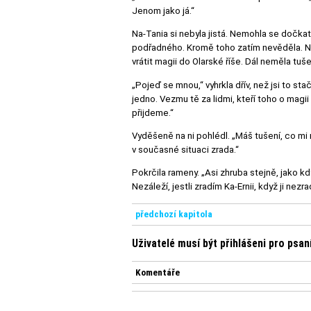
Jenom jako já.“
Na-Tania si nebyla jistá. Nemohla se dočka
podřadného. Kromě toho zatím nevěděla. Nejs
vrátit magii do Olarské říše. Dál neměla tuše
„Pojeď se mnou,“ vyhrkla dřív, než jsi to sta
jedno. Vezmu tě za lidmi, kteří toho o magi
přijdeme.“
Vyděšeně na ni pohlédl. „Máš tušení, co mi 
v současné situaci zrada.“
Pokrčila rameny. „Asi zhruba stejně, jako kd
Nezáleží, jestli zradím Ka-Ernii, když ji nezrad
předchozí kapitola
Uživatelé musí být přihlášeni pro psa
Komentáře