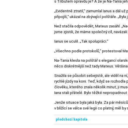
s Tributem opravdu je? A že je Na-Tania jeh
„Evidentně ztratil,“ zamumlal Ianus a dál už
připojíš,“ ukázal na zbývající polštáře. „Byl
Než stačila odpovědět, Mateus zasáhl. „Na-Ta
jsme zjistili, že máme společný cíl, navázali
Ianus se uculil. „Tak spolupráci.“
„Všechno podle protokolů,“ protestoval Mateu
Na-Tania klesla na polštář s elegancí olarsk
něco diskrétnější než tady Mateus. Většina
Snažila se působit sebejistě, ale viděl na ní
rychlé jízdy na koni. Teď, když se rozhodla
člověku, kterého znala několik minut, ji muse
Iana stali přátelé. Bylo těžké nepropadnout
Jenže situace byla jaká byla. Za pár měsíc
v blížící se válce své legii co platný, měl by 
předchozí kapitola