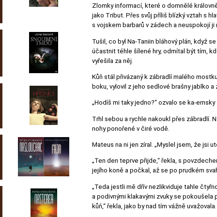
Zlomky informací, které o domnělé královně
jako Tribut. Přes svůj příliš blízký vztah s
s vojskem barbarů v zádech a neuspokojí ji n
Tušil, co byl Na-Taniin bláhový plán, když se
účastnit téhle šílené hry, odmítal být tím, 
vyřešila za něj.
Kůň stál přivázaný k zábradlí malého mostk
boku, vylovil z jeho sedlové brašny jablko a
„Hodíš mi taky jedno?“ ozvalo se ka-ernsk
Trhl sebou a rychle nakoukl přes zábradlí. 
nohy ponořené v čiré vodě.
Mateus na ni jen zíral. „Myslel jsem, že jsi ut
„Ten den teprve přijde,“ řekla, s povzdechem
jejího koně a počkal, až se po prudkém sva
„Teda jestli mě dřív nezlikviduje tahle čtyř
a podivnými klakavými zvuky se pokoušela p
kůň,“ řekla, jako by nad tím vážně uvažoval