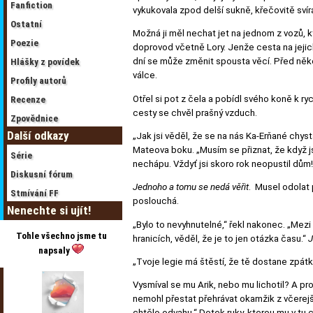
Fanfiction
vykukovala zpod delší sukně, křečovitě svír
Ostatní
Možná ji měl nechat jet na jednom z vozů, kt
Poezie
doprovod včetně Lory. Jenže cesta na jejich M
dní se může změnit spousta věcí. Před někol
Hlášky z povídek
válce.
Profily autorů
Otřel si pot z čela a pobídl svého koně k ry
Recenze
cesty se chvěl prašný vzduch.
Zpovědnice
Další odkazy
„Jak jsi věděl, že se na nás Ka-Erňané chyst
Mateova boku. „Musím se přiznat, že když jsi
Série
nechápu. Vždyť jsi skoro rok neopustil dům
Diskusní fórum
Jednoho a tomu se nedá věřit
. Musel odolat 
Stmívání FF
poslouchá.
Nenechte si ujít!
„Bylo to nevyhnutelné,“ řekl nakonec. „Mezi n
Tohle všechno jsme tu
hranicích, věděl, že je to jen otázka času.“
J
napsaly
„Tvoje legie má štěstí, že tě dostane zpátky
Vysmíval se mu Arik, nebo mu lichotil? A p
nemohl přestat přehrávat okamžik z včerejší
chtělo odvahu.“ Dotek ruky, kterou mu v tu ch