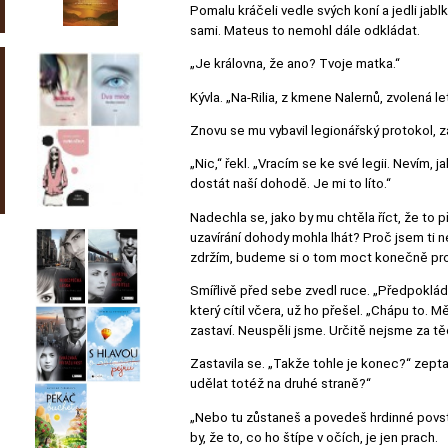
Pomalu kráčeli vedle svých koní a jedli jablk
sami. Mateus to nemohl dále odkládat.
„Je královna, že ano? Tvoje matka.“
Kývla. „Na-Rilia, z kmene Nalernů, zvolená 
Znovu se mu vybavil legionářský protokol, z
„Nic,“ řekl. „Vracím se ke své legii. Nevím
dostát naší dohodě. Je mi to líto.“
Nadechla se, jako by mu chtěla říct, že to p
uzavírání dohody mohla lhát? Proč jsem ti 
zdržím, budeme si o tom moct konečně pro
Smířlivě před sebe zvedl ruce. „Předpokládám
který cítil včera, už ho přešel. „Chápu to. M
zastaví. Neuspěli jsme. Určitě nejsme za těc
Zastavila se. „Takže tohle je konec?“ zepta
udělat totéž na druhé straně?“
„Nebo tu zůstaneš a povedeš hrdinné povstán
by, že to, co ho štípe v očích, je jen prach.