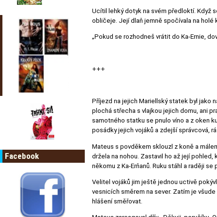
Ucítil lehký dotyk na svém předloktí. Když s
obličeje. Její dlaň jemně spočívala na holé k
„Pokud se rozhodneš vrátit do Ka-Ernie, dovo
+++
Příjezd na jejich Mariellský statek byl jak
plochá střecha s vlajkou jejich domu, ani 
samotného statku se pnulo víno a z oken kuch
posádky jejich vojáků a zdejší správcová, r
Mateus s povděkem sklouzl z koně a málem n
Facebook
držela na nohou. Zastavil ho až její pohle
někomu z Ka-Erňanů. Ruku stáhl a raději se
Velitel vojáků jim ještě jednou uctivě pokývl
vesnicích směrem na sever. Zatím je všude k
hlášení směřovat.