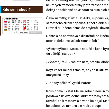
Mateus zareagoval dřív. „Děkuji, poručíku. O
některých trámech brány ještě zasychá moři
Kdo sem chodí?
čekají neodkladné povinnosti na hranicích 
Čekal námitky, ať už z úst Arika, či poručík
samotného nikam nepouští. Stačilo obléci 
Urovnal si kožené chrániče a vykročil dovni
Dohnala ho správcová a diskrétně se k němu 
nechat čekat ve vašich komnatách.“
Významný host? Mateus netušil o koho by mo
důležitější starosti?
„Výborně,“ řekl. „Pošlete nám, prosím, obče
Když vešel, musel zamrkat, aby se ujistil, 
starými nákresy.
„Co tady děláš?!“ vyhrkl Mateus.
Ianus pomalu vstal. Měl na sobě plnou unifor
postava a uhlově černé kudrnaté vlasy střižen
rozběhl se k Mateovi a divoce ho objal. Mat
ho uchopil za ramena a o krok ustoupil.