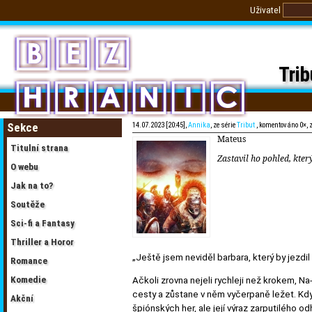
Uživatel
Trib
Sekce
14.07.2023 [20:45],
Annika
, ze série
Tribut
, komentováno 0×, 
Mateus
Titulní strana
Zastavil ho pohled, kt
O webu
Jak na to?
Soutěže
Sci-fi a Fantasy
Thriller a Horor
„Ještě jsem neviděl barbara, který by jezdil
Romance
Komedie
Ačkoli zrovna nejeli rychleji než krokem, 
cesty a zůstane v něm vyčerpaně ležet. Když r
Akční
špiónských her, ale její výraz zarputilého od