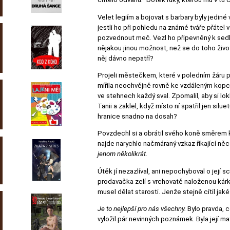
Velet legiím a bojovat s barbary byly jediné 
jestli ho při pohledu na známé tváře přátel 
pozvednout meč. Vezl ho připevněný k sedlu,
nějakou jinou možnost, než se do toho život
něj dávno nepatří?
Projeli městečkem, které v poledním žáru př
mířila neochvějně rovně ke vzdáleným kopců
ve stehnech každý sval. Zpomalil, aby si lokl
Tanii a zaklel, když místo ní spatřil jen si
hranice snadno na dosah?
Povzdechl si a obrátil svého koně směrem k
najde narychlo načmáraný vzkaz říkající něc
jenom několikrát.
Útěk jí nezazlíval, ani nepochyboval o její
prodavačka zelí s vrchovatě naloženou kárk
musel dělat starosti. Jenže stejně cítil jak
Je to nejlepší pro nás všechny.
Bylo pravda, 
vyložil pár nevinných poznámek. Byla její ma