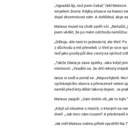
„Vypadáš líp, než jsem čekal,“ řekl Mateovi.
smyslem života. Kdyby situace na hranici ne
dojel zkontrolovat sám. A dohlídnul, abys a
Mateus musel na chvíli zavřít oči. „Netušíš,
jsem vědět, že po mém odchodu nemůžou svě
„Děkuju. Ale není to jedenáctá, ale třetí. P
z důchodu a mě převeleli. U třetí je sice sp
teď jako posily půl dne cesty na východ odt
„Takže Glaria je zase zpátky. Jako když jsme
místnosti. „Vsadím se, že drtí rekruty stejn
Ianus si sedl a usmál se. „Nepochybně. Nic
vycházejícího slunce a převezmeš velení zpá
neměl před lety dělat takový dojem. Je prak
Mateus zaúpěl. „Sám dobře víš, jak to bylo.“
„Když už mluvíme o misích, o kterých se nem
dveří. „Jak moc nám rozumí? A představíš ná
Jak měl Mateus svému příteli vysvětlit Na-T