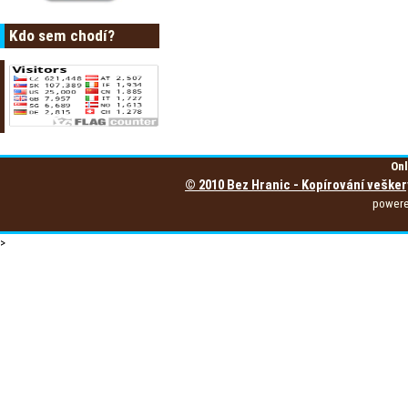
Kdo sem chodí?
Onl
© 2010 Bez Hranic - Kopírování vešker
power
>