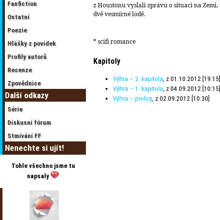
Fanfiction
z Houstonu vyslali zprávu o situaci na Zemi, ž
dvě vesmírné lodě.
Ostatní
Poezie
* scifi romance
Hlášky z povídek
Profily autorů
Kapitoly
Recenze
Výhra – 2. kapitola
, z 01.10.2012 [19:15
Zpovědnice
Výhra – 1. kapitola
, z 04.09.2012 [10:15
Další odkazy
Výhra – prolog
, z 02.09.2012 [10:30]
Série
Diskusní fórum
Stmívání FF
Nenechte si ujít!
Tohle všechno jsme tu
napsaly