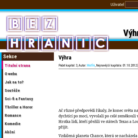
Uživatel
Výh
Sekce
Výhra
Titulní strana
Počet kapitol: 3, Autor:
Wolfik
, Nejnovější kapitola: 01.10.2012 
O webu
Jak na to?
Soutěže
Sci-fi a Fantasy
Thriller a Horor
Ač různé předpovědi říkaly, že konec světa nast
Romance
dychtící po moci, vyvolali po celé zeměkouli v
Hrstka lidí, kteří přežili ve státech Texas a
Komedie
přijít.
Akční
Vzdálená planeta Chance, která se nacházela 