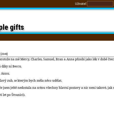
Uživatel
le gifts
 [23:40]
protože na mě Mercy, Charles, Samuel, Bran a Anna působí jako lék v době čtecí i
 díky ní Beccu.
u Annu.
lavý zub, se kterým bych měla něco udělat.
 že jsem ještě nedostala na scénu všechny hlavní postavy a nic není takové, jak se
 let po Štvanici).