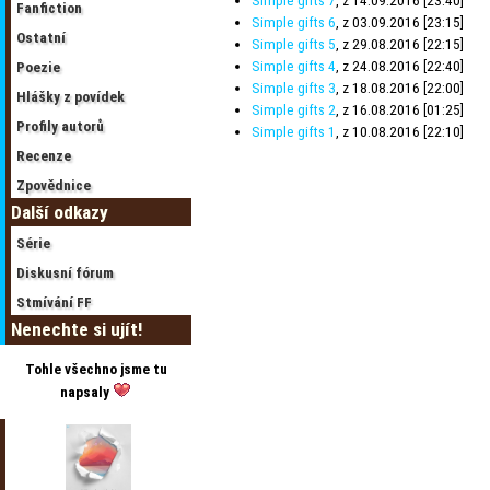
Simple gifts 7
, z 14.09.2016 [23:40]
Fanfiction
Simple gifts 6
, z 03.09.2016 [23:15]
Ostatní
Simple gifts 5
, z 29.08.2016 [22:15]
Simple gifts 4
, z 24.08.2016 [22:40]
Poezie
Simple gifts 3
, z 18.08.2016 [22:00]
Hlášky z povídek
Simple gifts 2
, z 16.08.2016 [01:25]
Profily autorů
Simple gifts 1
, z 10.08.2016 [22:10]
Recenze
Zpovědnice
Další odkazy
Série
Diskusní fórum
Stmívání FF
Nenechte si ujít!
Tohle všechno jsme tu
napsaly