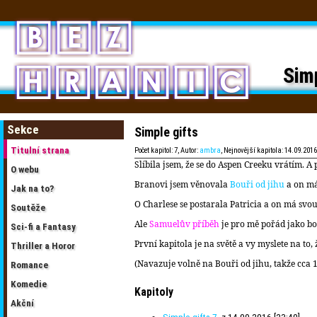
Simp
Sekce
Simple gifts
Titulní strana
Počet kapitol: 7, Autor:
ambra
, Nejnovější kapitola: 14.09.2016
Slíbila jsem, že se do Aspen Creeku vrátím. A 
O webu
Branovi jsem věnovala
Bouři od jihu
a on má
Jak na to?
O Charlese se postarala Patricia a on má svo
Soutěže
Ale
Samuelův příběh
je pro mě pořád jako bo
Sci-fi a Fantasy
První kapitola je na světě a vy myslete na to,
Thriller a Horor
(Navazuje volně na Bouři od jihu, takže cca 16
Romance
Komedie
Kapitoly
Akční