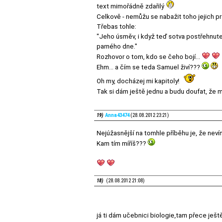
text mimořádně zdařilý
Celkově - nemůžu se nabažit toho jejich pr
Třebas tohle:
"Jeho úsměv, i když teď sotva postřehnut
parného dne."
Rozhovor o tom, kdo se čeho bojí...
Ehm... a čím se teda Samuel živí???
Oh my, docházej mi kapitoly!
Tak si dám ještě jednu a budu doufat, že 
19)
Anna43474
(28.08.2012 23:21)
Nejúžasnější na tomhle příběhu je, že nev
Kam tím míříš???
18)
(28.08.2012 21:08)
já ti dám učebnici biologie,tam přece ješ