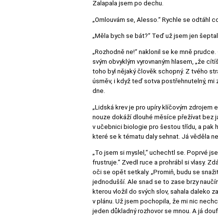
Zalapala jsem po dechu.
„Omlouvám se, Alesso.“ Rychle se odtáhl co 
„Měla bych se bát?“ Teď už jsem jen šeptal
„Rozhodně ne!“ naklonil se ke mně prudce. O
svým obvyklým vyrovnaným hlasem, „že cítíš
toho byl nějaký člověk schopný. Z tvého stra
úsměv, i když teď sotva postřehnutelný, m
dne.
„Lidská krev je pro upíry klíčovým zdrojem
nouze dokáží dlouhé měsíce přežívat bez jak
v učebnici biologie pro šestou třídu, a pak
které se k tématu daly sehnat. Já věděla nej
„To jsem si myslel,“ uchechtl se. Poprvé j
frustruje.“ Zvedl ruce a prohrábl si vlasy. Z
oči se opět setkaly. „Promiň, budu se snažit
jednodušší. Ale snad se to zase brzy naučím
kterou vložil do svých slov, sahala dalek
v plánu. Už jsem pochopila, že mi nic nechce
jeden důkladný rozhovor se mnou. A já douf