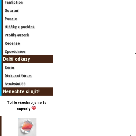
Fanfiction
Ostatní
Poezie
Hlášky z povídek
Profily autorů
Recenze
Zpovědnice
N
Další odkazy
Série
Diskusní fórum
Stmívání FF
Nenechte si ujít!
Tohle všechno jsme tu
napsaly