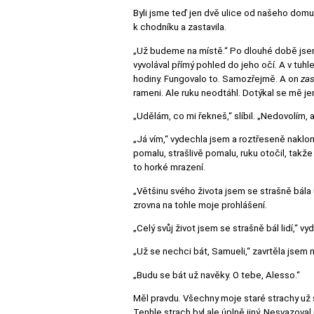
Byli jsme teď jen dvě ulice od našeho domu
k chodníku a zastavila.
„Už budeme na místě.“ Po dlouhé době jsem s
vyvolával přímý pohled do jeho očí. A v tuhl
hodiny. Fungovalo to. Samozřejmě. A on
za
rameni. Ale ruku neodtáhl. Dotýkal se mě jen 
„Udělám, co mi řekneš,“ slíbil. „Nedovolím, 
„Já vím,“ vydechla jsem a roztřeseně naklon
pomalu, strašlivě pomalu, ruku otočil, takž
to horké mrazení.
„Většinu svého života jsem se strašně bála u
zrovna na tohle moje prohlášení.
„Celý svůj život jsem se strašně bál lidí,“ v
„Už se nechci bát, Samueli,“ zavrtěla jsem n
„Budu se bát už navěky. O tebe, Alesso.“
Měl pravdu. Všechny moje staré strachy už s
Tenhle strach byl ale úplně jiný. Nesvazova