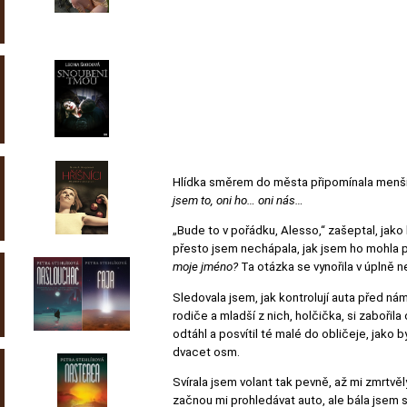
Hlídka směrem do města připomínala menší 
jsem to, oni ho… oni nás…
„Bude to v pořádku, Alesso,“ zašeptal, jako
přesto jsem nechápala, jak jsem ho mohla po
moje jméno?
Ta otázka se vynořila v úplně 
Sledovala jsem, jak kontrolují auta před nám
rodiče a mladší z nich, holčička, si zaboři
odtáhl a posvítil té malé do obličeje, jak
dvacet osm.
Svírala jsem volant tak pevně, až mi zmrtvě
začnou mi prohledávat auto, ale bála jsem s