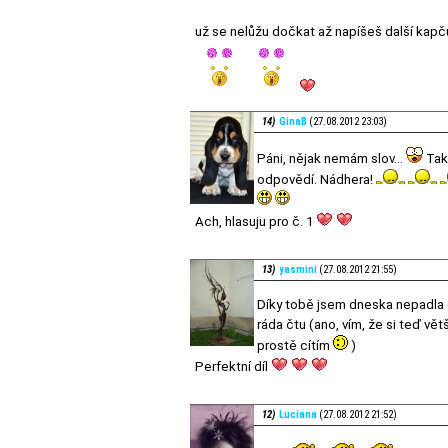
už se nelůžu dočkat až napíšeš další kapč
14)
GinaB
(27.08.2012 23:03)
Páni, nějak nemám slov...
Tako
odpovědí. Nádhera!
Ach, hlasuju pro č. 1
13)
yasmini
(27.08.2012 21:55)
Díky tobě jsem dneska nepadla d
ráda čtu (ano, vím, že si teď vět
prostě cítím
)
Perfektní díl
12)
Luciana
(27.08.2012 21:52)