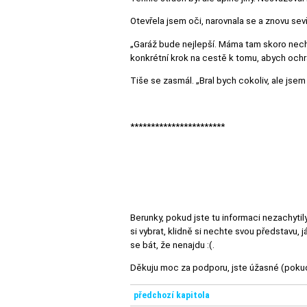
Otevřela jsem oči, narovnala se a znovu sevř
„Garáž bude nejlepší. Máma tam skoro necho
konkrétní krok na cestě k tomu, abych ochr
Tiše se zasmál. „Bral bych cokoliv, ale jse
***********************
Berunky, pokud jste tu informaci nezachytily
si vybrat, klidně si nechte svou představu, j
se bát, že nenajdu :(.
Děkuju moc za podporu, jste úžasné (pokud
předchozí kapitola