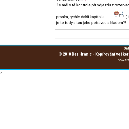
Že měl v té kontrole při odjezdu z rezervac
prosím, rychle další kapitolu
) 
je to tedy s tou jeho potravou a hladem?!
Onl
© 2010 Bez Hranic - Kopírování vešker
power
>