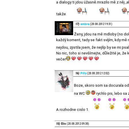
a dialogy ti jdou úžasně.mrazilo mě z něj ,
takže
17)
ambra
(28.08.2012 19:31)
Ženy, jdou na mě mdloby (no dob
každý koment, tady se fakt svíjím, kdy mě 
nejdou, zjistila jsem, že nejlíp by se mi ps
No nic, toho si nevšímejte, důležité je, že
večer
16)
Pilly
(28.08.2012 12:02)
Boze, skoro som sa docurala od 
na WC
rychlo pis, lebo sa
A rozhodne cislo 1.
15)
Elis
(28.08.2012 09:38)