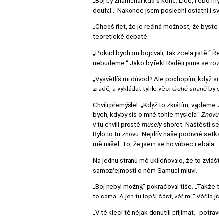
„Boj by znamenal kdo s koho. Lidé, nebo my.
doufal… Nakonec jsem poslechl ostatní i sv
„Chceš říct, že je reálná možnost, že byste 
teoretické debatě.
„Pokud bychom bojovali, tak zcela jistě.“ 
nebudeme.“ Jako by řekl Raději jsme se roz
„Vysvětlíš mi důvod? Ale pochopím, když si
zradě, a vykládat tyhle věci
druhé straně
by s
Chvíli přemýšlel. „Když to zkrátím, vyjdeme
bych, kdyby sis o mně tohle myslela.“
Znovu 
v tu chvíli prostě
musely
shořet. Naštěstí se
Bylo to tu znovu. Nejdřív naše podivné setk
mě našel. To, že jsem se ho vůbec nebála. 
Na jednu stranu mě uklidňovalo, že to zvláš
samozřejmostí o něm Samuel mluví.
„Boj nebyl možný,“ pokračoval tiše. „Takže 
to sama. A jen tu lepší část, věř mi.“ Věřila
„V té kleci tě nějak donutili přijímat… potr