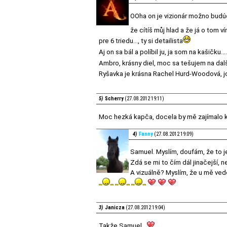
OOha on je vizionár možno budúci
že cítíš můj hlad a že já o tom ví
pre 6 triedu..., ty si detailista
Aj on sa bál a políbil ju, ja som na kašičku....
Ambro, krásny diel, moc sa tešujem na dalš
Ryšavka je krásna Rachel Hurd-Woodová, jo
5)
Scherry
(27.08.2012 19:11)
Moc hezká kapča, docela by mě zajímalo k
4)
Fanny
(27.08.2012 19:09)
Samuel. Myslím, doufám, že to je
Zdá se mi to čím dál jinačejší, 
A vizuálně? Myslím, že u mě vede
3)
Janicza
(27.08.2012 19:04)
Takže Samuel...