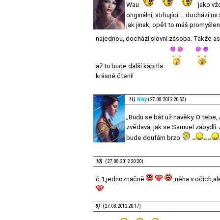
Wau
jako vžd
originální, strhující ... dochází m
jak jinak, opět to máš promyšlen
najednou, dochází slovní zásoba. Takže as
až tu bude další kapitla
krásné čtení!
11)
Niky
(27.08.2012 20:53)
„Budu se bát už navěky. O tebe,
zvědavá, jak se Samuel zabydlí. 
bude doufám brzo
10)
(27.08.2012 20:20)
č.1,jednoznačně
,něha v očích,a
9)
(27.08.2012 20:17)