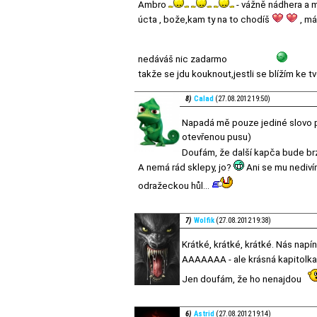
Ambro
- vážně nádhera a m
úcta , bože,kam ty na to chodíš
, má
nedáváš nic zadarmo
takže se jdu kouknout,jestli se blížím ke t
8)
Calad
(27.08.2012 19:50)
Napadá mě pouze jediné slovo pln
otevřenou pusu)
Doufám, že další kapča bude b
A nemá rád sklepy, jo?
Ani se mu nediví
odražeckou hůl...
7)
Wolfik
(27.08.2012 19:38)
Krátké, krátké, krátké. Nás napín
AAAAAAA - ale krásná kapitolka
Jen doufám, že ho nenajdou
6)
Astrid
(27.08.2012 19:14)