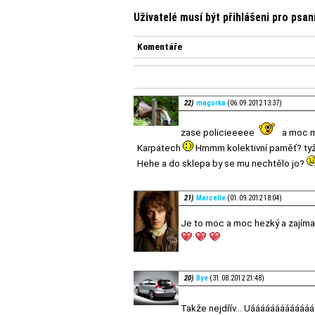
Uživatelé musí být přihlášeni pro psa
Komentáře
22)
magorka
(06.09.2012 13:37)
zase policieeeee
a moc mo
Karpatech
Hmmm kolektivní paměť? tyž
Hehe a do sklepa by se mu nechtělo jo?
21)
Marcelle
(01.09.2012 18:04)
Je to moc a moc hezký a zajím
20)
Bye
(31.08.2012 21:48)
Takže nejdřív... Uááááááááááá