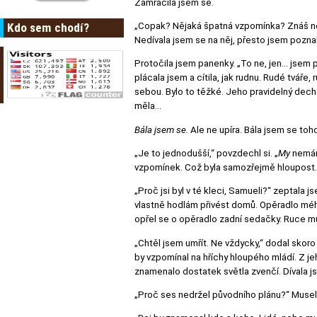
Zamračila jsem se.
„Copak? Nějaká špatná vzpomínka? Znáš něj
Kdo sem chodí?
Nedívala jsem se na něj, přesto jsem pozna
Protočila jsem panenky. „To ne, jen… jsem p
plácala jsem a cítila, jak rudnu. Rudé tváře, 
sebou. Bylo to těžké. Jeho pravidelný dec
měla…
Bála jsem se.
Ale ne upíra. Bála jsem se toh
„Je to jednodušší,“ povzdechl si. „
My
nemáme
vzpomínek. Což byla samozřejmě hloupost. 
„Proč jsi byl v té kleci, Samueli?“ zeptala j
vlastně hodlám přivést domů. Opěradlo mého
opřel se o opěradlo zadní sedačky. Ruce mu
„Chtěl jsem umřít. Ne vždycky,“ dodal skoro 
by vzpomínal na hříchy hloupého mládí. Z je
znamenalo dostatek světla zvenčí. Dívala j
„Proč ses nedržel původního plánu?“ Musela