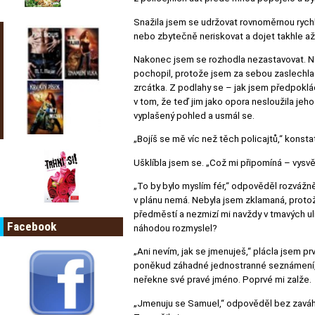
Snažila jsem se udržovat rovnoměrnou rychlo
nebo zbytečně neriskovat a dojet takhle až
Nakonec jsem se rozhodla nezastavovat. Nebyl
pochopil, protože jsem za sebou zaslechla 
zrcátka. Z podlahy se – jak jsem předpoklá
v tom, že teď jim jako opora nesloužila jeh
vyplašený pohled a usmál se.
„Bojíš se mě víc než těch policajtů,“ konst
Ušklíbla jsem se. „Což mi připomíná – vysvět
„To by bylo myslím fér,“ odpověděl rozvážně
v plánu nemá. Nebyla jsem zklamaná, proto
předměstí a nezmizí mi navždy v tmavých ul
Facebook
náhodou rozmyslel?
„Ani nevím, jak se jmenuješ,“ plácla jsem pr
poněkud záhadné jednostranné seznámení, 
neřekne své pravé jméno. Poprvé mi zalže.
„Jmenuju se Samuel,“ odpověděl bez zaváhán