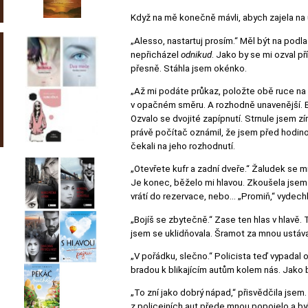
Když na mě konečně mávli, abych zajela na
„Alesso, nastartuj prosím.“ Měl být na podl
nepřicházel
odnikud
. Jako by se mi ozval p
přesně. Stáhla jsem okénko.
„Až mi podáte průkaz, položte obě ruce na v
v opačném směru. A rozhodně unavenější. B
Ozvalo se dvojité zapípnutí. Strnule jsem z
právě počítač oznámil, že jsem před hodinou 
čekali na jeho rozhodnutí.
„Otevřete kufr a zadní dveře.“ Žaludek se m
Je konec, běželo mi hlavou. Zkoušela jsem
vrátí do rezervace, nebo… „Promiň,“ vydech
„Bojíš se zbytečně.“ Zase ten hlas v hlavě. 
jsem se uklidňovala. Šramot za mnou ustával
„V pořádku, slečno.“ Policista teď vypadal o 
bradou k blikajícím autům kolem nás. Jako b
„To zní jako dobrý nápad,“ přisvědčila jsem
z policejních aut přede mnou popojelo a by