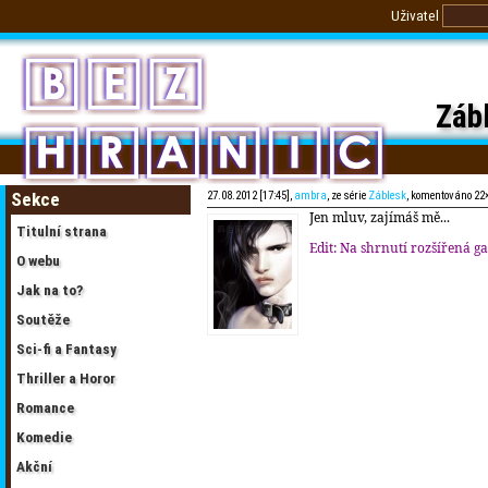
Uživatel
Záb
Sekce
27.08.2012 [17:45],
ambra
, ze série
Záblesk
, komentováno 22
Jen mluv, zajímáš mě...
Titulní strana
Edit: Na shrnutí rozšířená gal
O webu
Jak na to?
Soutěže
Sci-fi a Fantasy
Thriller a Horor
Romance
Komedie
Akční