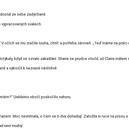
,“ dostal ze sebe zadýchaně.
po vypracovaných svalech.
V očích se mu zračila touha, chtíč a potřeba zároveň. „Teď máme na práci důlež
 dotýkaly, když se ozvalo zakašlání. Shane se prudce otočil, až Claire málem
aně a vykročil k nezvané návštěvě.
stém?“ Debbiino obočí poskočilo nahoru.
 Shanem. Moc nevnímala, o čem se ti dva dohadují. Založila si ruce na prsou a 
ad není možný.