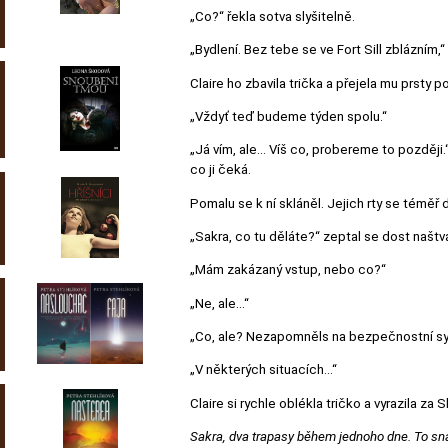
„Co?“ řekla sotva slyšitelně.
„Bydlení. Bez tebe se ve Fort Sill zblázním
Claire ho zbavila trička a přejela mu prsty 
„Vždyť teď budeme týden spolu.“
„Já vím, ale… Víš co, probereme to později.“ 
co ji čeká.
Pomalu se k ní skláněl. Jejich rty se téměř
„Sakra, co tu děláte?“ zeptal se dost naštv
„Mám zakázaný vstup, nebo co?“
„Ne, ale…“
„Co, ale? Nezapomněls na bezpečnostní sy
„V některých situacích…“
Claire si rychle oblékla tričko a vyrazila za
Sakra, dva trapasy během jednoho dne. To sn