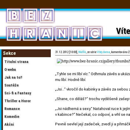
Vít
Sekce
31.12.2012 [10:00],
Wolfik
, ze série
Vítej doma
, komentováno 2
Titulní strana
O webu
„Tyhle se mi líbí víc.“ Odhrnula závěs a uká
Jak na to?
mu líbí. Hodně líbí.
Soutěže
„Jsi…“ vkročil do kabinky a závěs za sebou 
Sci-fi a Fantasy
„Shane, co děláš?“ trochu vyděšeně zašept
Thriller a Horor
„Jsi nádherná a sexy.“ Natahoval ruce k jejím
Romance
v kabince?“ Nečekal, co odpoví, a vrhl se na
Komedie
Pevně sevřel její zadeček, zvedl ji a přimá
Akční