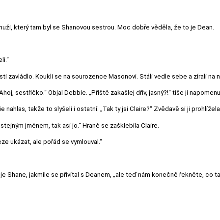
muži, který tam byl se Shanovou sestrou. Moc dobře věděla, že to je Dean.
i.“
ti zavládlo. Koukli se na sourozence Masonovi. Stáli vedle sebe a zírali na n
oj, sestřičko.“ Objal Debbie. „Příště zakašlej dřív, jasný?!“ tiše ji napomenu
nahlas, takže to slyšeli i ostatní. „Tak ty jsi Claire?“ Zvědavě si ji prohlížela
tejným jménem, tak asi jo.“ Hraně se zašklebila Claire.
veze ukázat, ale pořád se vymlouval.“
il je Shane, jakmile se přivítal s Deanem, „ale teď nám konečně řekněte, co t