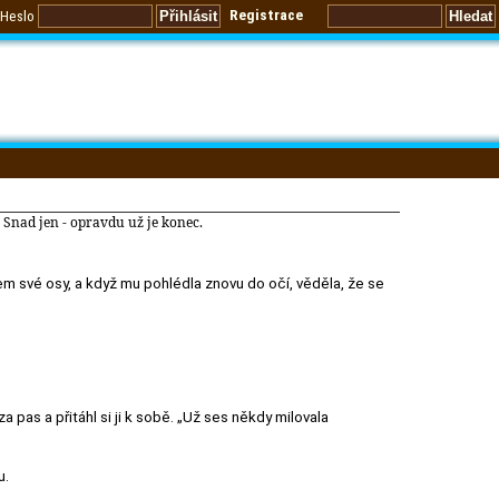
Registrace
Heslo
Snad jen - opravdu už je konec.
olem své osy, a když mu pohlédla znovu do očí, věděla, že se
a pas a přitáhl si ji k sobě. „Už ses někdy milovala
u.