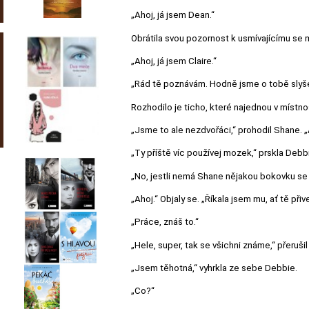
„Ahoj, já jsem Dean.“
Obrátila svou pozornost k usmívajícímu se 
„Ahoj, já jsem Claire.“
„Rád tě poznávám. Hodně jsme o tobě slyšel
Rozhodilo je ticho, které najednou v místnos
„Jsme to ale nezdvořáci,“ prohodil Shane. „Ah
„Ty příště víc používej mozek,“ prskla Debbie 
„No, jestli nemá Shane nějakou bokovku se s
„Ahoj.“ Objaly se. „Říkala jsem mu, ať tě při
„Práce, znáš to.“
„Hele, super, tak se všichni známe,“ přeruš
„Jsem těhotná,“ vyhrkla ze sebe Debbie.
„Co?“