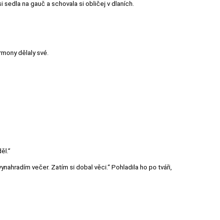
 sedla na gauč a schovala si obličej v dlaních.
rmony dělaly své.
ěl.“
vynahradím večer. Zatím si dobal věci.“ Pohladila ho po tváři,