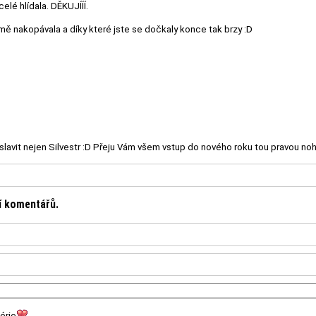
celé hlídala. DĚKUJÍÍÍ.
ě nakopávala a díky které jste se dočkaly konce tak brzy :D
slavit nejen Silvestr :D Přeju Vám všem vstup do nového roku tou pravou noho
ní komentářů.
érie