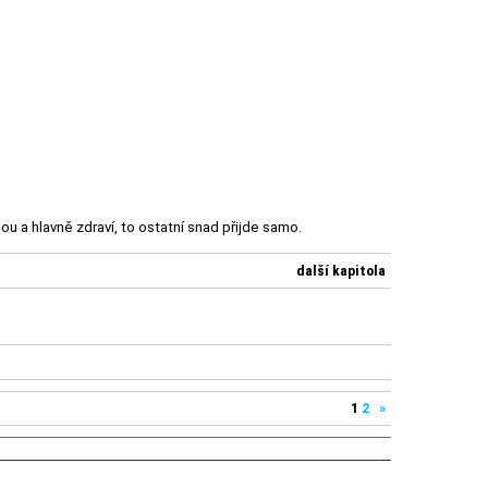
u a hlavně zdraví, to ostatní snad přijde samo.
další kapitola
1
2
»