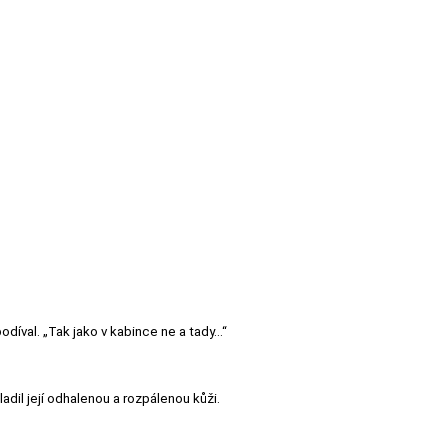
podíval. „Tak jako v kabince ne a tady…“
hladil její odhalenou a rozpálenou kůži.