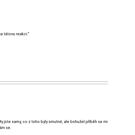
a tátovu reakci.“
y jste samy, co z toho byly smutné, ale bohužel příběh se mi
vám se.