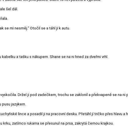
le šel dál.
ňala.
tak se mi nesměj.“ Otočil se a táhl ji k autu.
u kabelku a tašku s nákupem. Shane se na ni hned za dveřmi vrhl.
ěj vyskočila. Držel ji pod zadečkem, trochu se zaklonil a překvapeně se na ni 
u pusu jazykem.
 kuchyňské lince a posadil ji na pracovní desku. Přetáhl jí tričko přes hlavu a 
mu krku, zatímco rukama se přesunul na prsa, zakrytá černou krajkou.