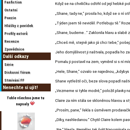
Fanfiction
Když se na chviličku odtrhl od její hebké po
Ostatní
„Shane, tady ne,“ prosila ho, když se o ní o
Poezie
„Týden jsem tě neviděl. Potřebuju tě.“ Rozepn
Hlášky z povídek
„Shane, budeme…“ Zaklonila hlavu a slabě z
Profily autorů
Recenze
„Chceš mě, stejně jako já chci tebe,“ pošept
Zpovědnice
Jeho domýšlivost ji naštvala, popadla ho za h
Další odkazy
Pomalu ji postavil na zem, vyměnil si s ní m
Série
„Hele, Shane,“ ozvalo se najednou, „kdybys c
Diskusní fórum
Stmívání FF
Shane vytřeštil oči, beze slova popadl naštěs
Nenechte si ujít!
„Vezmeme si tyhle modré,“ položil plavky n
Tohle všechno jsme tu
Claire za ním stála se skloněnou hlavou a st
napsaly
„Prosím, pane,“ řekla s úsměvem prodavačka
„Díky, nashledanou.“ Chytil Claire kolem pa
„Ne,“ hlesla.
Nemělas tak řvát!
Napomínala s