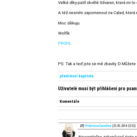
Velké díky patří skvělé Silvaren, která mi to 
A též nesmím zapomenout na Calad, která m
Moc děkuju.
Wolfík
PROFIL
PS: Tak a teď jste se mě zbavily :D Můžete 
předchozí kapitola
Uživatelé musí být přihlášeni pro psa
Komentáře
27)
PrincessCaroline
(25.05.2014 22:52)
Neuveriteľne zakončuješ tieto s