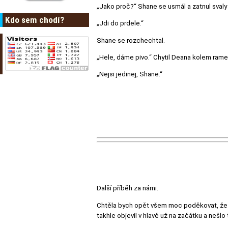
„Jako proč?“ Shane se usmál a zatnul svaly n
Kdo sem chodí?
„Jdi do prdele.“
Shane se rozchechtal.
„Hele, dáme pivo.“ Chytil Deana kolem ramen
„Nejsi jedinej, Shane.“
Další příběh za námi.
Chtěla bych opět všem moc poděkovat, že js
takhle objevil v hlavě už na začátku a nešlo