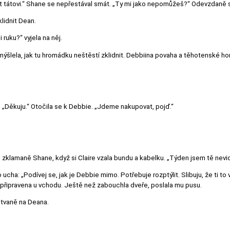
lit tátovi.“ Shane se nepřestával smát. „Ty mi jako nepomůžeš?“ Odevzdaně si
klidnit Dean.
 ruku?“ vyjela na něj.
mýšlela, jak tu hromádku neštěstí zklidnit. Debbiina povaha a těhotenské ho
ň. „Děkuju.“ Otočila se k Debbie. „Jdeme nakupovat, pojď.“
til zklamaně Shane, když si Claire vzala bundu a kabelku. „Týden jsem tě nevid
 ucha: „Podívej se, jak je Debbie mimo. Potřebuje rozptýlit. Slibuju, že ti to 
ž připravena u vchodu. Ještě než zabouchla dveře, poslala mu pusu.
aštvaně na Deana.