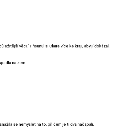
itější věci.“ Přisunul si Claire více ke kraji, aby jí dokázal,
 spadla na zem.
snažila se nemyslet na to, při čem je ti dva načapali.