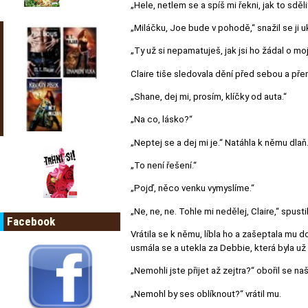
„Hele, netlem se a spíš mi řekni, jak to sdě
„Miláčku, Joe bude v pohodě,“ snažil se ji u
„Ty už si nepamatuješ, jak jsi ho žádal o moji
Claire tiše sledovala dění před sebou a pře
„Shane, dej mi, prosím, klíčky od auta.“
„Na co, lásko?“
„Neptej se a dej mi je.“ Natáhla k němu dla
„To není řešení.“
„Pojď, něco venku vymyslíme.“
„Ne, ne, ne. Tohle mi nedělej, Claire,“ spus
Facebook
Vrátila se k němu, líbla ho a zašeptala mu do
usmála se a utekla za Debbie, která byla u
„Nemohli jste přijet až zejtra?“ obořil se n
„Nemohl by ses oblíknout?“ vrátil mu.