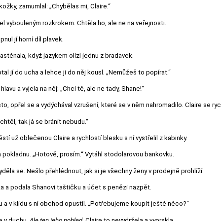
kožky, zamumlal: „Chybělas mi, Claire.“
třel vybouleným rozkrokem. Chtěla ho, ale ne na veřejnosti.
ul jí horní díl plavek.
asténala, když jazykem olízl jednu z bradavek.
al jí do ucha a lehce ji do něj kousl. „Nemůžeš to popírat.“
lavu a vyjela na něj: „Chci tě, ale ne tady, Shane!“
ísto, opřel se a vydýchával vzrušení, které se v něm nahromadilo. Claire se ry
htěl, tak já se bránit nebudu.“
tí už oblečenou Claire a rychlostí blesku s ní vystřelil z kabinky.
a pokladnu. „Hotově, prosím.“ Vytáhl stodolarovou bankovku.
yděla se. Nešlo přehlédnout, jak si je všechny ženy v prodejně prohlíží.
 a podala Shanovi taštičku a účet s penězi nazpět.
su a v klidu s ní obchod opustil. „Potřebujeme koupit ještě něco?“
e v duchu.
Ale ten jeho pohled.
Claire to nevydržela a vyprskla.