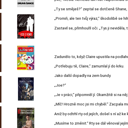
„Ty se směješ?“ zeptal se dotčeně Shane, a
„Promiň, ale ten tvůj výraz,“ škodolibě se hih
Zastavil se, přimhouřil oči. „Tys ji neviděla, 
Zadunělo to, když Claire upustila na podlah
„Potřebuju tě, Claire,“ zamumlal jí do krku.
Jako další dopadly na zem bundy.
„Joe?“
„Je v práci,“ připomněl jí. Okamžitě si na n
„Mlč! Hrozně moc jsi mi chyběl.“ Zacpala m
Aniž by odtrhl rty od jejích, došel s ní až ke
„Musíme to změnit.“ Rty se dál věnoval její