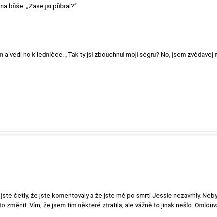
a břiše. „Zase jsi přibral?“
 a vedl ho k ledničce. „Tak ty jsi zbouchnul mojí ségru? No, jsem zvědavej n
te četly, že jste komentovaly a že jste mě po smrti Jessie nezavrhly. Nebyl
 to změnit. Vím, že jsem tím některé ztratila, ale vážně to jinak nešlo. Omlou