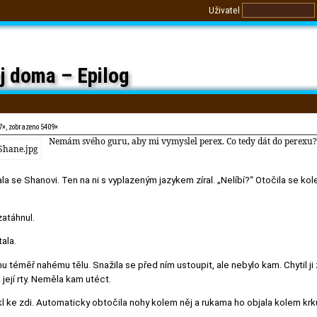
Uživatel
ej doma – Epilog
7×, zobrazeno 5409×
Nemám svého guru, aby mi vymyslel perex. Co tedy dát do perexu? 
zala se Shanovi. Ten na ni s vyplazeným jazykem zíral. „Nelíbí?“ Otočila se k
zatáhnul.
ala.
u téměř nahému tělu. Snažila se před ním ustoupit, ale nebylo kam. Chytil ji z
 její rty. Neměla kam utéct.
čkl ke zdi. Automaticky obtočila nohy kolem něj a rukama ho objala kolem krk