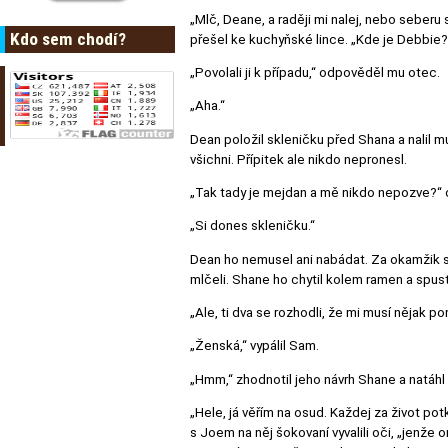
„Mlč, Deane, a raději mi nalej, nebo seberu
Kdo sem chodí?
přešel ke kuchyňské lince. „Kde je Debbie?
„Povolali ji k případu,“ odpověděl mu otec.
„Aha.“
Dean položil skleničku před Shana a nalil mu
všichni. Přípitek ale nikdo nepronesl.
„Tak tady je mejdan a mě nikdo nepozve?“ 
„Si dones skleničku.“
Dean ho nemusel ani nabádat. Za okamžik s
mlčeli. Shane ho chytil kolem ramen a spusti
„Ale, ti dva se rozhodli, že mi musí nějak po
„Ženská,“ vypálil Sam.
„Hmm,“ zhodnotil jeho návrh Shane a natáhl
„Hele, já věřím na osud. Každej za život po
s Joem na něj šokovaní vyvalili oči, „jenže