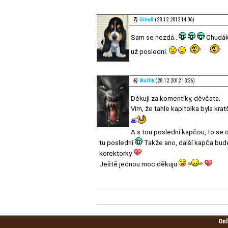
7)
GinaB
(28.12.2012 14:06)
Sam se nezdá...
Chudák 
už poslední.
6)
Wolfik
(28.12.2012 13:26)
Děkuji za komentíky, děvčata.
Vím, že tahle kapitolka byla kra
A s tou poslední kapčou, to se 
tu poslední
Takže ano, další kapča bude
korektorky
Ještě jednou moc děkuju
Onl