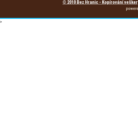
© 2010 Bez Hranic - Kopírování vešker
power
>