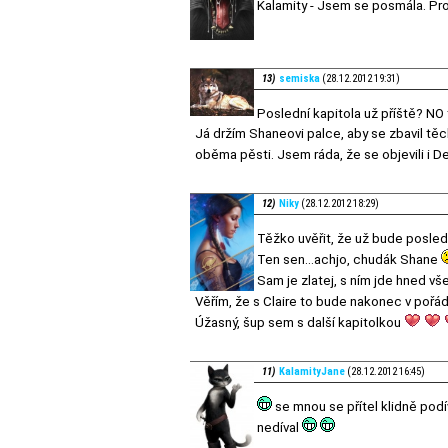
Kalamity - Jsem se posmála. Pr
13)
semiska
(28.12.2012 19:31)
Poslední kapitola už příště? NO 
Já držím Shaneovi palce, aby se zbavil těcht
oběma pěsti. Jsem ráda, že se objevili i 
12)
Niky
(28.12.2012 18:29)
Těžko uvěřit, že už bude posled
Ten sen...achjo, chudák Shane
Sam je zlatej, s ním jde hned vš
Věřím, že s Claire to bude nakonec v pořá
Úžasný, šup sem s další kapitolkou
11)
KalamityJane
(28.12.2012 16:45)
se mnou se přítel klidně podív
nedíval