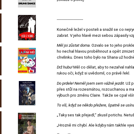
----------------------
Konečně ležel v posteli a snažil se co nejry
zabrat. V jeho hlavě mezi sebou zápasily v
Měl jsi zůstat doma.
Ozvalo se to jeho prokle
ho nechal hlavou proběhnout a opět zmizet
chvilinku. Dnes toho bylo na Shana už hodn
Drž hubu!
Měl co dělat, aby to nezařval nahla
rukou oči, když si uvědomil, co právě řekl.
Do prdele! Neměl jsem sem vážně jezdit.
Už p
přes stůl na rozesmátou, rozcuchanou a mali
výbuch pro změnu Claire. Takže se cpal vším
To víš, když se někdo přežere, špatně se usín
„Taky ses tak přejedl,“ zkusil potichu. Netu
„Hrozně mi chybí. Ale kdyby nám takhle vyva