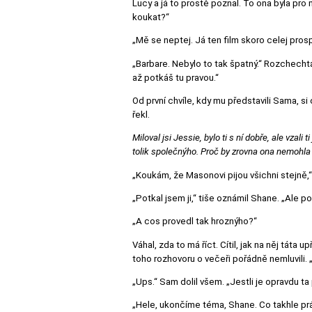
Lucy a já to prostě poznal. To ona byla pro 
koukat?“
„Mě se neptej. Já ten film skoro celej prosp
„Barbare. Nebylo to tak špatný.“ Rozchechta
až potkáš tu pravou.“
Od první chvíle, kdy mu představili Sama, s
řekl.
Miloval jsi Jessie, bylo ti s ní dobře, ale vzali ti
tolik společnýho. Proč by zrovna ona nemohla
„Koukám, že Masonovi pijou všichni stejně,“
„Potkal jsem ji,“ tiše oznámil Shane. „Ale po
„A cos provedl tak hroznýho?“
Váhal, zda to má říct. Cítil, jak na něj tát
toho rozhovoru o večeři pořádně nemluvili.
„Ups.“ Sam dolil všem. „Jestli je opravdu ta p
„Hele, ukončíme téma, Shane. Co takhle pr