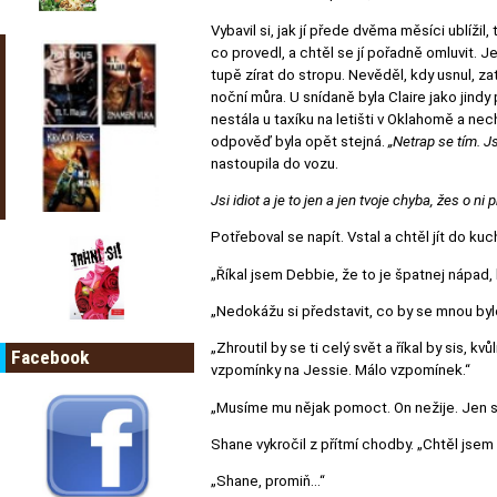
Vybavil si, jak jí přede dvěma měsíci ublíži
co provedl, a chtěl se jí pořadně omluvit. 
tupě zírat do stropu. Nevěděl, kdy usnul, z
noční můra. U snídaně byla Claire jako jindy 
nestála u taxíku na letišti v Oklahomě a nech
odpověď byla opět stejná.
„Netrap se tím. J
nastoupila do vozu.
Jsi idiot a je to jen a jen tvoje chyba, žes o ni p
Potřeboval se napít. Vstal a chtěl jít do ku
„Říkal jsem Debbie, že to je špatnej nápad, 
„Nedokážu si představit, co by se mnou bylo
„Zhroutil by se ti celý svět a říkal by sis, 
Facebook
vzpomínky na Jessie. Málo vzpomínek.“
„Musíme mu nějak pomoct. On nežije. Jen s
Shane vykročil z přítmí chodby. „Chtěl jsem
„Shane, promiň…“