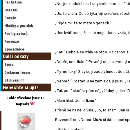
Fanfiction
„Ne, jen nedokázala Lucy svěřit krocana.“ U
Ostatní
„Jo, to znám. Co se týká jejího vaření, všec
Poezie
„Přijde mi, že to máte v genech.“
Hlášky z povídek
„Jen kvůli tomu, že si tě moje dcera vzala, 
Profily autorů
Recenze
Zpovědnice
„Tati.“ Debbie se vrhla na otce. K Shanovi šla
Další odkazy
„Dobře, sestřičko.“ Pevně ji objal a zvedl ji
Série
„Ty mě taky.“ Slzy se jí začaly hrnout do očí.
Diskusní fórum
Stmívání FF
„Nebreč.“ Postavil ji na zem a dal jí pusu. 
Nenechte si ujít!
„Tak prr…“ skočila před něj, „žádný ujídání. 
Tohle všechno jsme tu
„Mám hlad. Jen si líznu.“
napsaly
Přísně se na něj dívala. „Jo, to znám. Jen si
Rozesmál se. „Dobrá. Můžu si dát aspoň sp
„Ukážu ti pokoj.“