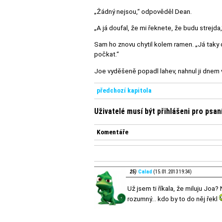
„Žádný nejsou,“ odpověděl Dean.
„A já doufal, že mi řeknete, že budu strejd
Sam ho znovu chytil kolem ramen. „Já taky 
počkat.“
Joe vyděšeně popadl lahev, nahnul ji dnem
předchozí kapitola
Uživatelé musí být přihlášeni pro psa
Komentáře
25)
Calad
(15.01.2013 19:34)
Už jsem ti říkala, že miluju Joa?
rozumný... kdo by to do něj řekl