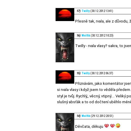
17)
Twilly
(30.12.2012 13:41)
Přesně tak, rvala, ale z důvodu, 
16)
Wolfik
(30.12.2012 10:23)
Twilly - rvala vlasy? sakra, to 
15)
Twilly
(30.12.2012 06:37)
Přiznávám, jako komentátor jsem
si rvala vlasy i když jsem to věděla předem
styl je tvůj. Rychlý,, věcný, vtipný.... Veliký 
slušný absťák a to od dočtení uběhlo méně
14)
Wolfik
(29.12.2012 20:51)
Děvčata, děkuju