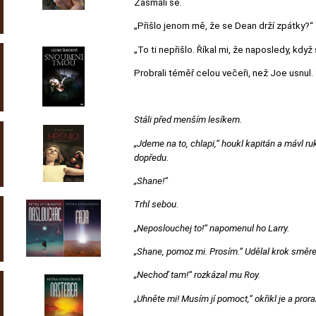
Zasmáli se.
„Přišlo jenom mě, že se Dean drží zpátky?“
„To ti nepřišlo. Říkal mi, že naposledy, když 
Probrali téměř celou večeři, než Joe usnul
Stáli před menším lesíkem.
„Jdeme na to, chlapi,“ houkl kapitán a mávl ru
dopředu.
„Shane!“
Trhl sebou.
„Neposlouchej to!“ napomenul ho Larry.
„Shane, pomoz mi. Prosím.“ Udělal krok směrem
„Nechoď tam!“ rozkázal mu Roy.
„Uhněte mi! Musím jí pomoct,“ okřikl je a prora