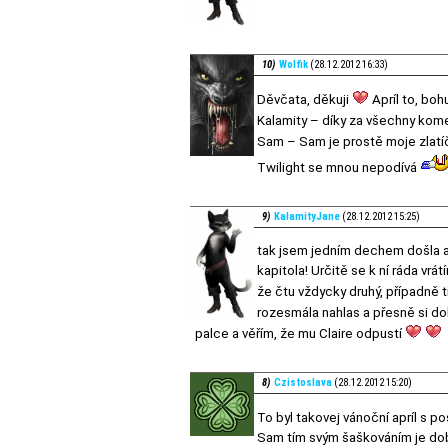
10)
Wolfik
(28.12.2012 16:33)
Děvčata, děkuji
Apríl to, boh
Kalamity – díky za všechny komen
Sam – Sam je prostě moje zlatí
Twilight se mnou nepodívá
9)
KalamityJane
(28.12.2012 15:25)
tak jsem jedním dechem došla až
kapitola! Určitě se k ní ráda vrá
že čtu vždycky druhý, případně t
rozesmála nahlas a přesně si doká
palce a věřím, že mu Claire odpustí
8)
Czistoslava
(28.12.2012 15:20)
To byl takovej vánoční apríl s 
Sam tím svým šaškováním je dob