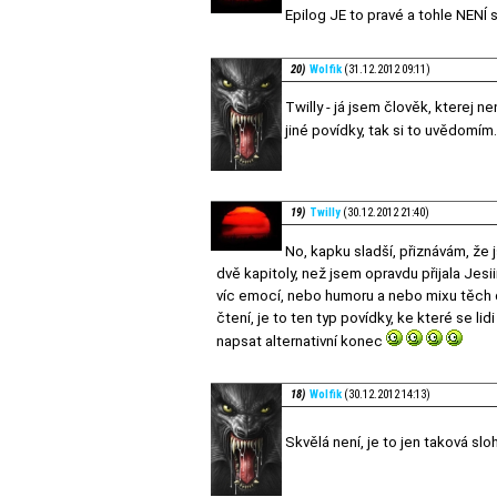
Epilog JE to pravé a tohle NENÍ
20)
Wolfik
(31.12.2012 09:11)
Twilly - já jsem člověk, kterej 
jiné povídky, tak si to uvědomím
19)
Twilly
(30.12.2012 21:40)
No, kapku sladší, přiznávám, že 
dvě kapitoly, než jsem opravdu přijala Jes
víc emocí, nebo humoru a nebo mixu těch dv
čtení, je to ten typ povídky, ke které se lid
napsat alternativní konec
18)
Wolfik
(30.12.2012 14:13)
Skvělá není, je to jen taková sl