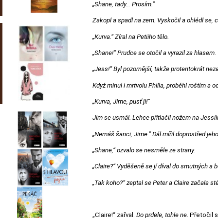
„Shane, tady… Prosím.“
Zakopl a spadl na zem. Vyskočil a ohlédl se, c
„Kurva.“ Zíral na Petiiho tělo.
„Shane!“ Prudce se otočil a vyrazil za hlasem.
„Jess!“ Byl pozornější, takže protentokrát nez
Když minul i mrtvolu Philla, proběhl roštím a o
„Kurva, Jime, pusť ji!“
Jim se usmál. Lehce přitlačil nožem na Jessii
„Nemáš šanci, Jime.“ Dál mířil doprostřed jeho
„Shane,“ ozvalo se nesměle ze strany.
„Claire?“ Vyděšeně se jí díval do smutných a bol
„Tak koho?“ zeptal se Peter a Claire začala st
„Claire!“ zařval.
Do prdele, tohle ne
. Přetočil 