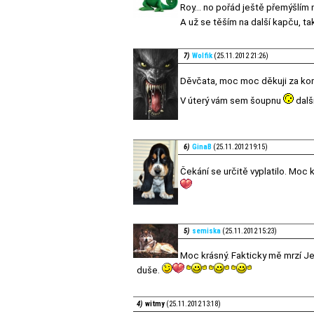
Roy... no pořád ještě přemýšlím
A už se těším na další kapču, ta
7)
Wolfik
(25.11.2012 21:26)
Děvčata, moc moc děkuji za kom
V úterý vám sem šoupnu
dalš
6)
GinaB
(25.11.2012 19:15)
Čekání se určitě vyplatilo. Moc
5)
semiska
(25.11.2012 15:23)
Moc krásný. Fakticky mě mrzí Jes
duše.
4)
witmy
(25.11.2012 13:18)