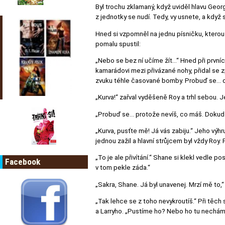
Byl trochu zklamaný, když uviděl hlavu Geor
z jednotky se nudí. Tedy, vy usnete, a když
Hned si vzpomněl na jednu písničku, kterou s
pomalu spustil:
„Nebo se bez ní učíme žít…“ Hned při prvníc
kamarádovi mezi přivázané nohy, přidal s
zvuku téhle časované bomby. Probuď se… do 
„Kurva!“ zařval vyděšeně Roy a trhl sebou. 
„Probuď se… protože nevíš, co máš. Dokud t
„Kurva, pusťte mě! Já vás zabiju.“ Jeho výh
jednou zažil a hlavní strůjcem byl vždy Roy. 
„To je ale přivítání.“ Shane si klekl vedle p
Facebook
v tom pekle záda.“
„Sakra, Shane. Já byl unavenej. Mrzí mě to,“
„Tak lehce se z toho nevykroutíš.“ Při těc
a Larryho. „Pustíme ho? Nebo ho tu nechám