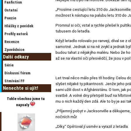
Fanfiction
„Prosíme cestující letu 310 do Jacksonville,
Ostatní
možnost k nástupu na palubu letu 310 do Ja
Poezie
Promnul si oči, vstal a rychle přešel k pult
Hlášky z povídek
tubusem do letadla.
Profily autorů
Když letadlo rolovalo po ranveji, díval se z
Recenze
samotné. Jednak si na ně zvykl a jednak by
Zpovědnice
budou tahat z nějakýho maléru. Nebo že ho 
Další odkazy
až se na vlastní oči přesvědčí, že jsou v po
Série
Diskusní fórum
Let trval něco málo přes tři hodiny. Celou 
Stmívání FF
slyšet nějaké ty pikantnosti. Jenže jeho prác
Nenechte si ujít!
sami užili dost v Afghánistánu. O tom, jak p
svatbě. A volné dny přetrpěl buď na hřbitov
Tohle všechno jsme tu
mu o nich každý den zdá. Ale to by je asi t
napsaly
„Příjemný pobyt v Jacksonville a děkujeme, ž
nočních můr.
„Díky.“ Opětoval jí usměv a vyrazil z letadla.