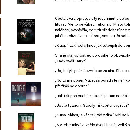
Cesta trvala opravdu čtyřicet minut a celou
litovat. Ale to se vůbec nekonalo. Místo toh
naléhání, vyprávěla, co ti tři předchozí noc
jakéhokoliv náznaku lítosti, smutku, či boles
„Kluci…“ zakřičela, hned jak vstoupili do dom
Shane stál uprostřed obrovského obývacího 
„Tady bydlí Larry?“
„Jo, tady bydlím,“ ozvalo se za ním. Shane 
„No to mě poser. Vypadáš pořád stejně,“ ko
přežíráš se dobrot.“
„Jak tak poslouchám, tak jsi je tam nechal p
„Ještě ty začni. Stačily mi kapitánovy řeči,“ 
„Kurva, chlapi, já vás tak rád vidím.“ Vrhl se 
„My tebe taky,“ zaznělo dvouhlasně. Velký p