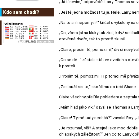
„Já ti nevím,“ odpověděl Larry. Thomas se v
Kdo sem chodí?
„Ještě jedna možnost tu je. Hele, Larry, n
„Na to ani nepomysli!“ křičel s vykulenýma 
„Co, včera jsi na kluky tak zíral, když se l
otevřené dveře, tak to prostě zkusil.
„Claire, prosím tě, pomoz mi,“ div si nevyřval 
„Co se dě…“ zůstala stát ve dveřích s otev
k posteli.
„Prosím tě, pomoz mi. Ti pitomci mě přiváza
„Zasloužil sis to,“ skočil mu do řeči Shane.
Claire všechny přelítla pohledem a zeptala s
„Mám hlad jako vlk,“ ozval se Thomas a Larry 
„Claire! Ty mě tady necháš?“ zavolal Roy. „
„Je rozumná, víš? A stejně jako moc dobře v
chlapských záležitostí.“ Jen co to Larry doře