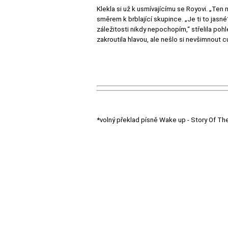
Klekla si už k usmívajícímu se Royovi. „Ten n
směrem k brblající skupince. „Je ti to jasné
záležitosti nikdy nepochopím,“ střelila poh
zakroutila hlavou, ale nešlo si nevšimnout
*volný překlad písně Wake up - Story Of Th