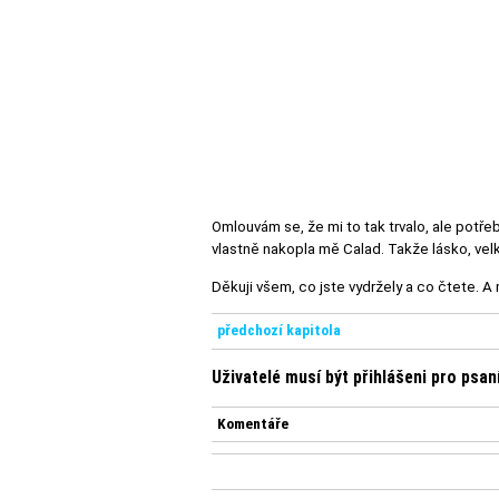
Omlouvám se, že mi to tak trvalo, ale potř
vlastně nakopla mě Calad. Takže lásko, velk
Děkuji všem, co jste vydržely a co čtete. A 
předchozí kapitola
Uživatelé musí být přihlášeni pro psa
Komentáře