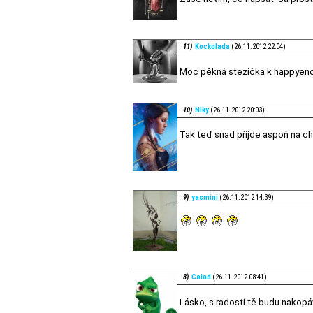
11)
Kockolada
(26.11.2012 22:04)
Moc pěkná stezička k happyen
10)
Niky
(26.11.2012 20:03)
Tak teď snad přijde aspoň na ch
9)
yasmini
(26.11.2012 14:39)
8)
Calad
(26.11.2012 08:41)
Lásko, s radostí tě budu nakop