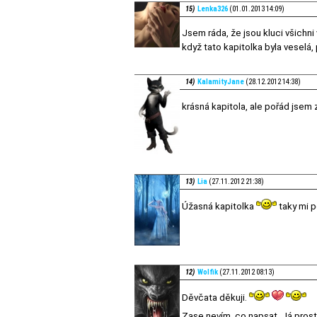
15)
Lenka326
(01.01.2013 14:09)
Jsem ráda, že jsou kluci všichni
když tato kapitolka byla veselá, 
14)
KalamityJane
(28.12.2012 14:38)
krásná kapitola, ale pořád jsem
13)
Lia
(27.11.2012 21:38)
Úžasná kapitolka
taky mi 
12)
Wolfik
(27.11.2012 08:13)
Děvčata děkuji.
Zase nevím, co napsat. Já prost