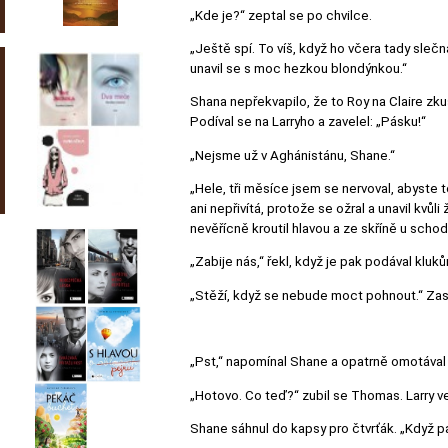
„Kde je?“ zeptal se po chvilce.
„Ještě spí. To víš, když ho včera tady slečn
unavil se s moc hezkou blondýnkou.“
Shana nepřekvapilo, že to Roy na Claire zku
Podíval se na Larryho a zavelel: „Pásku!“
„Nejsme už v Aghánistánu, Shane.“
„Hele, tři měsíce jsem se nervoval, abyste 
ani nepřivítá, protože se ožral a unavil kvů
nevěřícně kroutil hlavou a ze skříně u schodů
„Zabije nás,“ řekl, když je pak podával kluk
„Stěží, když se nebude moct pohnout.“ Zasm
„Pst,“ napomínal Shane a opatrně omotával
„Hotovo. Co teď?“ zubil se Thomas. Larry ve
Shane sáhnul do kapsy pro čtvrťák. „Když p