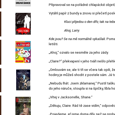
Připravoval se na pořádné chlapácké objetí, a
Vytáhl papír z bundy a znovu si přečetl posl
Kluci přijedou o den dřív, tak na teb
Ahoj, Larry.
Kde jsou? Se na mě normálně vykašlali.
Pomal
letišti.
„Ahoj,“ ozvalo se nesměle za jeho zády.
„Claire?“ překvapení v jeho tváři nešlo přeh
„Omlouvám se, ale ti tři se včera tak opili, 
hodiny je můžeš shodit z postele sám. Já to
„Nebudu lhát. Jsem zklamanej.“ Pustil tašku
do jeho náruče, stoupla si na špičky, líbla 
„Vítej v Jacksonville, Shane.“
„Děkuju, Claire. Rád tě zase vidím,“ odpověd
„Pojedeme, ať jsme doma dřív, než se prob