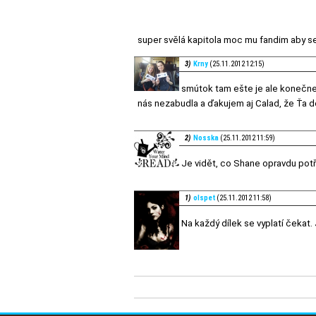
super svělá kapitola moc mu fandim aby se
3)
Krny
(25.11.2012 12:15)
smútok tam ešte je ale konečn
nás nezabudla a ďakujem aj Calad, že Ťa
2)
Nosska
(25.11.2012 11:59)
Je vidět, co Shane opravdu potř
1)
olspet
(25.11.2012 11:58)
Na každý dílek se vyplatí čekat. 