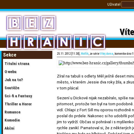
Uživatel
Víte
Sekce
25.11.2012 [11:30],
Wolfik
, ze série
Vítej doma
, komentováno 1
Titulní strana
O webu
Zíral na tabuli s odlety. Měl ještě deset min
Jak na to?
město, v kterém Jessie dva roky žila, a zku
Soutěže
v tom plácal.
Sci-fi a Fantasy
Sezení u Dickové nijak nezabíralo, spíše na
Thriller a Horor
pitomost, protože ten byl na tom podobně. I
vidí. Chlapi z Fort Sill mu oporou rozhodně 
Romance
poslal do prdele. Nakonec si ho udobřili poř
Komedie
jim to vydrží. Občas si pohrával i s myšlenkou 
rychle zanikl. Pamatoval si, že z některých j
Akční
Nejlépe mu bylo na hřbitově. Dokázal tam 