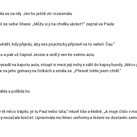
la se na něj. Jen ho ještě víc rozesmála.
l ze sebe Shane. „Můžu si ji na chvilku ukrást?“ zeptal se Paula.
i vědět, kdy přijedu, aby ses psychicky připravil na to vaření. Čau.“
u a pak už čapnul Jessie a vedl ji ven ke svému autu.
ysadil na kapotu auta, stoupl si mezi její nohy a sáhl do kapsy bundy. „Něco
se na jeho grimasy na fotkách a smála se. „Přesně tohle jsem chtěl.“
áhla a políbila ho.
tě něco trápilo, je tu Paul nebo táta,“ mluvil tiše a klidně, „A moje číslo v 
aby nezačala brečet. Upravovala mu límec uniformy a řešení se dostavilo sam