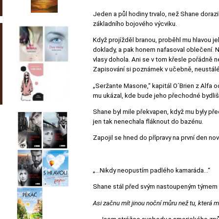
Jeden a půl hodiny trvalo, než Shane dorazi
základního bojového výcviku.
Když projížděl branou, proběhl mu hlavou je
doklady, a pak honem nafasoval oblečení. Na
vlasy dohola. Ani se v tom křesle pořádně n
Zapisování si poznámek v učebně, neustálé 
„Seržante Masone,“ kapitál O´Brien z Alfa o
mu ukázal, kde bude jeho přechodné bydliště
Shane byl mile překvapen, když mu byly předs
jen tak nenechala fláknout do bazénu.
Zapojil se hned do přípravy na první den novýc
„…Nikdy neopustím padlého kamaráda…“
Shane stál před svým nastoupeným týmem a 
Asi začnu mít jinou noční můru než tu, která 