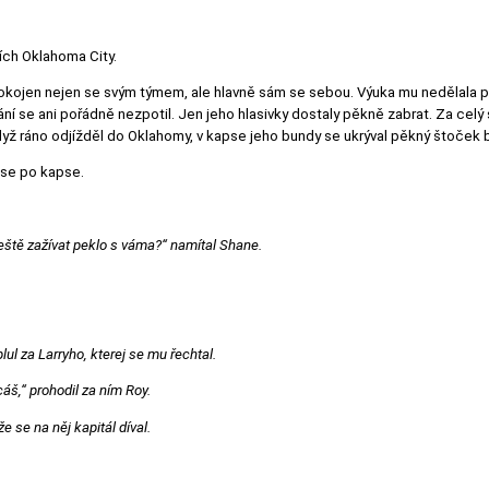
ích Oklahoma City.
pokojen nejen se svým týmem, ale hlavně sám se sebou. Výuka mu nedělala p
í se ani pořádně nezpotil. Jen jeho hlasivky dostaly pěkně zabrat. Za celý svů
ž ráno odjížděl do Oklahomy, v kapse jeho bundy se ukrýval pěkný štoček ba
se po kapse.
 ještě zažívat peklo s váma?“ namítal Shane.
lul za Larryho, kterej se mu řechtal.
áš,“ prohodil za ním Roy.
e se na něj kapitál díval.