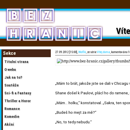
Víte
Sekce
27.09.2012 [15:00],
Wolfik
, ze série
Vítej doma
, komentováno 1
Titulní strana
O webu
Jak na to?
„Mám to brát, jakože jste se dali v Chicagu
Soutěže
Sci-fi a Fantasy
Shane došel k Paulovi, plácl ho do ramene, 
Thriller a Horor
„Mám… holku,“ konstatoval. „Sakra, ten spor
Romance
„Budeš ho mejt za mě?“
Komedie
„No, to tedy nebudu.“
Akční