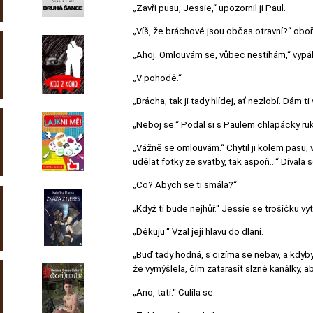
„Zavři pusu, Jessie,“ upozornil ji Paul.
„Víš, že bráchové jsou občas otravní?“ oboři
„Ahoj. Omlouvám se, vůbec nestíhám,“ vypáli
„V pohodě.“
„Brácha, tak ji tady hlídej, ať nezlobí. Dám t
„Neboj se.“ Podal si s Paulem chlapácky ruk
„Vážně se omlouvám.“ Chytil ji kolem pasu, v
udělat fotky ze svatby, tak aspoň…“ Dívala 
„Co? Abych se ti smála?“
„Když ti bude nejhůř.“ Jessie se trošičku vyt
„Děkuju.“ Vzal její hlavu do dlaní.
„Buď tady hodná, s cizíma se nebav, a kdyby 
že vymýšlela, čím zatarasit slzné kanálky, 
„Ano, tati.“ Culila se.