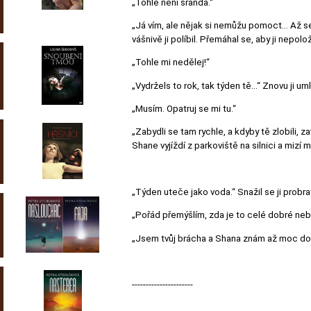
„Tohle není sranda.“
„Já vím, ale nějak si nemůžu pomoct… Až se v
vášnivě ji políbil. Přemáhal se, aby ji nepolož
„Tohle mi nedělej!“
„Vydržels to rok, tak týden tě…“ Znovu ji um
„Musím. Opatruj se mi tu.“
„Zabydli se tam rychle, a kdyby tě zlobili, z
Shane vyjíždí z parkoviště na silnici a mizí m
„Týden uteče jako voda.“ Snažil se ji probra
„Pořád přemýšlím, zda je to celé dobré nebo
„Jsem tvůj brácha a Shana znám až moc dobře
----------------------