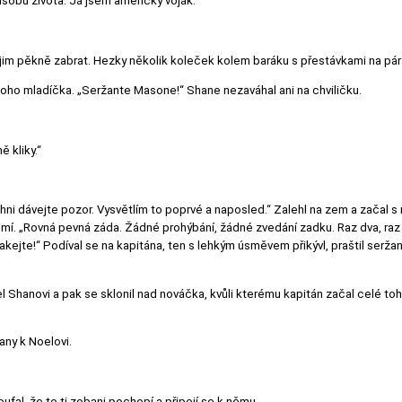
obu života. Já jsem americký voják.“
i jim pěkně zabrat. Hezky několik koleček kolem baráku s přestávkami na pár 
ednoho mladíčka. „Seržante Masone!“ Shane nezaváhal ani na chviličku.
ě kliky.“
hni dávejte pozor. Vysvětlím to poprvé a naposled.“ Zalehl na zem a začal s 
mí. „Rovná pevná záda. Žádné prohýbání, žádné zvedání zadku. Raz dva, raz d
makejte!“ Podíval se na kapitána, ten s lehkým úsměvem přikývl, praštil ser
el Shanovi a pak se sklonil nad nováčka, kvůli kterému kapitán začal celé tohl
any k Noelovi.
ufal, že to ti zobani pochopí a připojí se k němu.