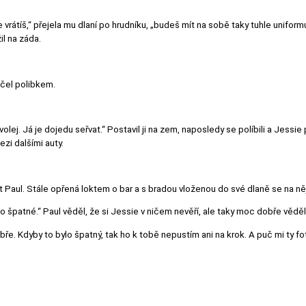
rátíš,“ přejela mu dlaní po hrudníku, „budeš mít na sobě taky tuhle uniformu?
il na záda.
lčel polibkem.
avolej. Já je dojedu seřvat.“ Postavil ji na zem, naposledy se políbili a Jessie
ezi dalšími auty.
t Paul. Stále opřená loktem o bar a s bradou vloženou do své dlaně se na něj u
 špatné.“ Paul věděl, že si Jessie v ničem nevěří, ale taky moc dobře věděl, 
. Kdyby to bylo špatný, tak ho k tobě nepustím ani na krok. A puč mi ty fotky