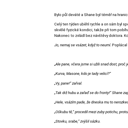
Bylo půl deváté a Shane byl téměř na hranic
Celý ten týden uběhl rychle a on sám byl s
skvělé fyzické kondici, takže při tom pobíhán
Nakonec to zvládl bez návštěvy doktora. Kdy
Jo, nemaj se vsázet, když to neumí.
Poplácal 
„Ale pane, včera jsme si užili snad dost, proč
„Kurva, Masone, kdo je tady velicí?“
„Vy, pane!“ zařval.
„Tak drž hubu a zařaď se do fronty!“ Shane zap
„Hele, vsázím pade, že dneska mu to nerozkec
„Oškubu tě,“ procedil mezi zuby potichu, protož
„Stovku, srabe,“ zvýšil sázku.