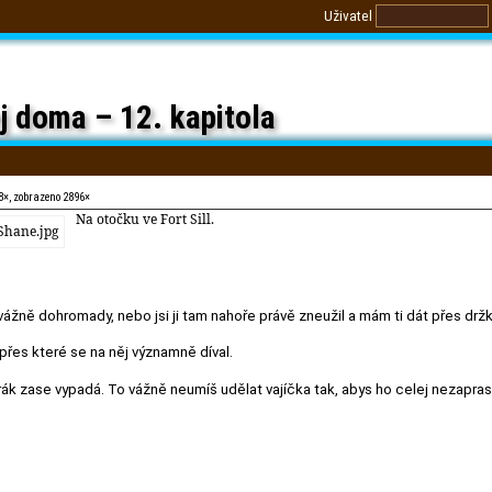
Uživatel
j doma – 12. kapitola
8×, zobrazeno 2896×
Na otočku ve Fort Sill.
 vážně dohromady, nebo jsi ji tam nahoře právě zneužil a mám ti dát přes drž
přes které se na něj významně díval.
ák zase vypadá. To vážně neumíš udělat vajíčka tak, abys ho celej nezapras