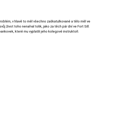
roblém, v hlavě to měl všechno zaškatulkované a tělo měl ve
j život toho nenařval tolik, jako za těch pár dní ve Fort Sill.
nkovek, které mu vyplatili jeho kolegové instruktoři.