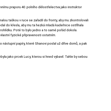
rvnímu praporu 40. polního dělostřelectva jako instruktor
alou taškou v ruce se zařadil do fronty, aby mu zkontrolovali
edal do křesla, aby mu ta hezká mladá kadeřnice ostříhala
 prohlídku. Poté to bylo jedno a to samé pořád dokola.
lastní fyzické připravenosti ostatním.
o nástupní papíry, které Shanovi poslal už dříve domů, a pak
ebyla jako prcek Lucy, kterou si hned vybavil. Tahle by sebou