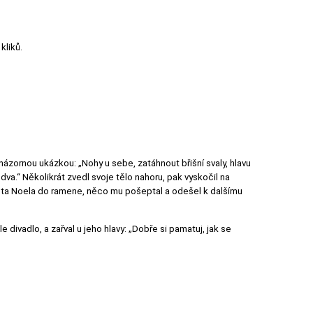
kliků.
názornou ukázkou: „Nohy u sebe, zatáhnout břišní svaly, hlavu
va.“ Několikrát zvedl svoje tělo nahoru, pak vyskočil na
žanta Noela do ramene, něco mu pošeptal a odešel k dalšímu
e divadlo, a zařval u jeho hlavy: „Dobře si pamatuj, jak se