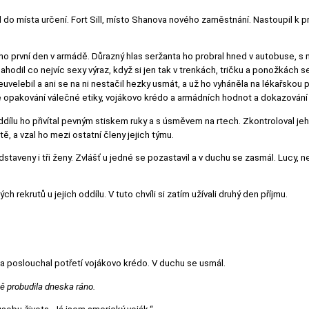
l do místa určení. Fort Sill, místo Shanova nového zaměstnání. Nastoupil k p
ho první den v armádě. Důrazný hlas seržanta ho probral hned v autobuse, s m
hodil co nejvíc sexy výraz, když si jen tak v trenkách, tričku a ponožkách s
euvelebil a ani se na ni nestačil hezky usmát, a už ho vyháněla na lékařskou
opakování válečné etiky, vojákovo krédo a armádních hodnot a dokazování v
ddílu ho přivítal pevným stiskem ruky a s úsměvem na rtech. Zkontroloval jeh
, a vzal ho mezi ostatní členy jejich týmu.
taveny i tři ženy. Zvlášť u jedné se pozastavil a v duchu se zasmál. Lucy, n
h rekrutů u jejich oddílu. V tuto chvíli si zatím užívali druhý den příjmu.
poslouchal potřetí vojákovo krédo. V duchu se usmál.
mě probudila dneska ráno.