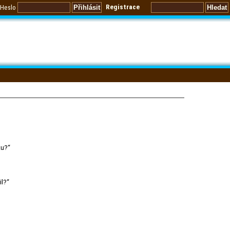
Registrace
Heslo
ku?“
il?“