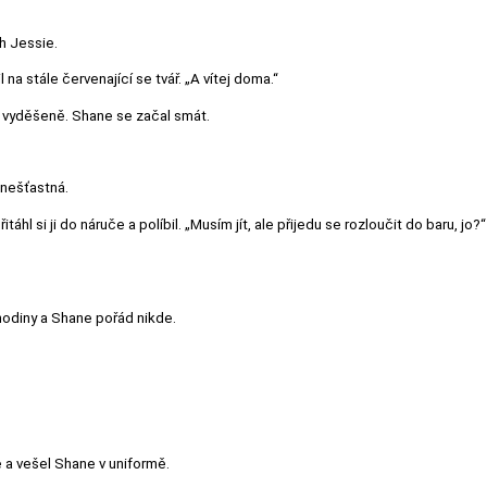
h Jessie.
l na stále červenající se tvář. „A vítej doma.“
e vyděšeně. Shane se začal smát.
 nešťastná.
řitáhl si ji do náruče a políbil. „Musím jít, ale přijedu se rozloučit do baru, 
 hodiny a Shane pořád nikde.
e a vešel Shane v uniformě.