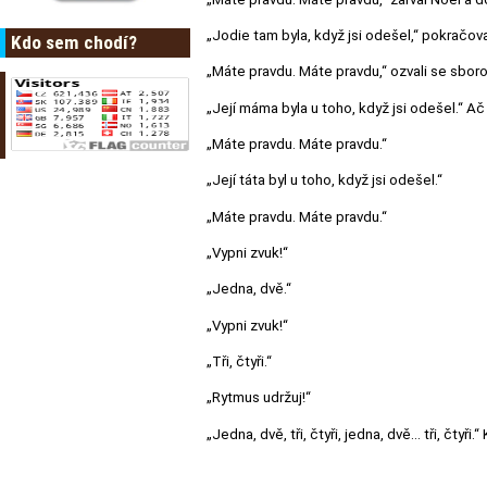
„Jodie tam byla, když jsi odešel,“ pokračov
Kdo sem chodí?
„Máte pravdu. Máte pravdu,“ ozvali se sbor
„Její máma byla u toho, když jsi odešel.“ 
„Máte pravdu. Máte pravdu.“
„Její táta byl u toho, když jsi odešel.“
„Máte pravdu. Máte pravdu.“
„Vypni zvuk!“
„Jedna, dvě.“
„Vypni zvuk!“
„Tři, čtyři.“
„Rytmus udržuj!“
„Jedna, dvě, tři, čtyři, jedna, dvě… tři, čtyř