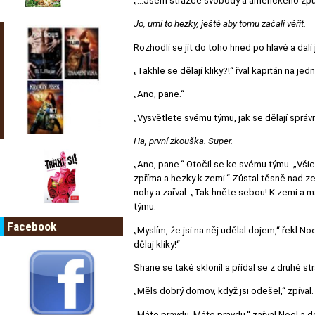
„…Jsem strážce svobody a amerického způs
Jo, umí to hezky, ještě aby tomu začali věřit.
Rozhodli se jít do toho hned po hlavě a dal
„Takhle se dělají kliky?!“ řval kapitán na j
„Ano, pane.“
„Vysvětlete svému týmu, jak se dělají správn
Ha, první zkouška. Super.
„Ano, pane.“ Otočil se ke svému týmu. „Všic
zpříma a hezky k zemi.“ Zůstal těsně nad ze
nohy a zařval: „Tak hněte sebou! K zemi a 
týmu.
Facebook
„Myslím, že jsi na něj udělal dojem,“ řekl No
dělaj kliky!“
Shane se také sklonil a přidal se z druhé str
„Měls dobrý domov, když jsi odešel,“ zpíval.
„Máte pravdu. Máte pravdu,“ zařval Noel a do