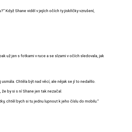
“ Když Shane viděl v jejích očích ty jiskřičky vzrušení,
 pak už jen s fotkami v ruce a se slzami v očích sledovala, jak
smála. Chtěla být nad věcí, ale nějak se jí to nedařilo.
že by si s ní Shane jen tak nezačal.
, chtěl bych si tu jednu lupnout k jeho číslu do mobilu.“