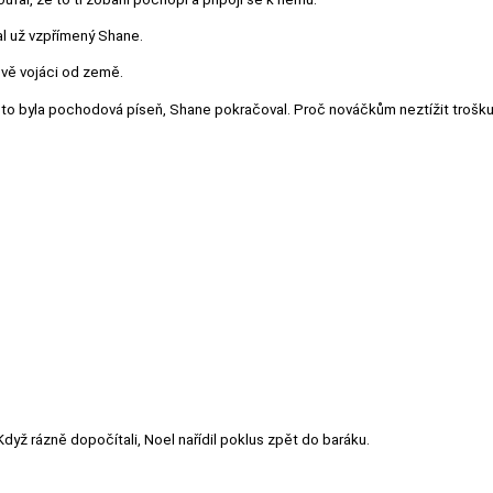
al už vzpřímený Shane.
ově vojáci od země.
Ač to byla pochodová píseň, Shane pokračoval. Proč nováčkům neztížit trošk
i.“ Když rázně dopočítali, Noel nařídil poklus zpět do baráku.