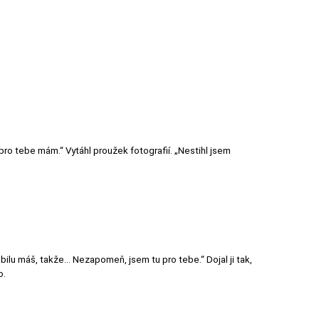
 pro tebe mám.“ Vytáhl proužek fotografií. „Nestihl jsem
mobilu máš, takže… Nezapomeň, jsem tu pro tebe.“ Dojal ji tak,
o.