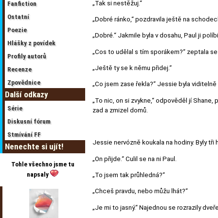
„Tak si nestěžuj.“
Fanfiction
Ostatní
„Dobré ránko,“ pozdravila ještě na schodec
Poezie
„Dobré.“ Jakmile byla v dosahu, Paul ji políbi
Hlášky z povídek
„Cos to udělal s tím sporákem?“ zeptala s
Profily autorů
„Ještě ty se k němu přidej.“
Recenze
Zpovědnice
„Co jsem zase řekla?“ Jessie byla viditelně
Další odkazy
„To nic, on si zvykne,“ odpověděl jí Shane, p
Série
zad a zmizel domů.
Diskusní fórum
Stmívání FF
Jessie nervózně koukala na hodiny. Byly tři
Nenechte si ujít!
„On přijde.“ Culil se na ni Paul.
Tohle všechno jsme tu
napsaly
„To jsem tak průhledná?“
„Chceš pravdu, nebo můžu lhát?“
„Je mi to jasný.“ Najednou se rozrazily dveř