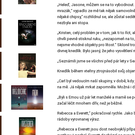
„Heleď, Jasone, můžem se na to vybodnout. E
mrazák,“ vypadlo ze mě tak nějak samovolně.
nějaké chipsy,“ rozhlídnul se, ale zůstal s
nezbyla ani stopa.
„Kristen, celý problém je v tom, jak ti to říc
chvíli pevně stisknul ruku, „nezapomeň na t
nejsme vhodné objekty pro lítost.“ Sklonil tr
divnej knedlík. Bylo jasný, že jeho vysvětlení
„Seznámili jsme se všichni před pár lety v Sea
Knedlík během vteřiny ztrojnásobil svůj obje
„Carl byl vedoucím naší skupiny, v době, kdy 
na mě. Já nějak mrkat zapomněla. Možná i d
„Byli s Emou už pár let manželé a marně se po
začal léčit mnohem dřív, než je běžné.
Rebecca a Everett,“ pokračoval rychle. Jako 
rádoby vyrovnanej výraz.
„Rebecca a Everett jsou dost neobvyklý přípa