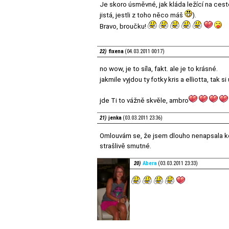
Je skoro úsměvné, jak kláda ležící na cest
jistá, jestli z toho něco máš
).
Bravo, broučku!
22)
fixena
(04.03.2011 00:17)
no wow, je to síla, fakt. ale je to krásné.
jakmile vyjdou ty fotky kris a elliotta, tak
jde Ti to vážně skvěle, ambro
21)
jenka
(03.03.2011 23:36)
Omlouvám se, že jsem dlouho nenapsala ko
strašlivě smutné.
20)
Abera
(03.03.2011 23:33)