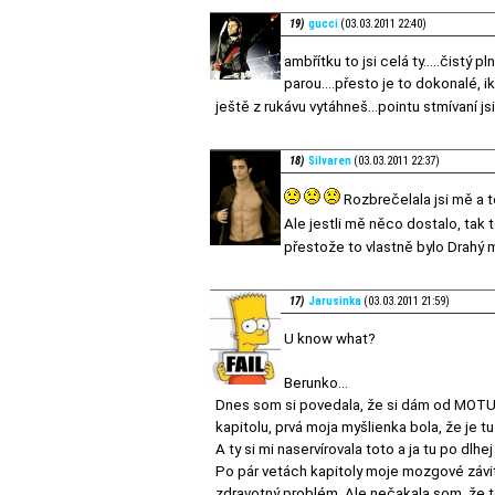
19)
gucci
(03.03.2011 22:40)
ambřítku to jsi celá ty.....čistý
parou....přesto je to dokonalé,
ještě z rukávu vytáhneš...pointu stmívaní 
18)
Silvaren
(03.03.2011 22:37)
Rozbrečelala jsi mě a t
Ale jestli mě něco dostalo, tak 
přestože to vlastně bylo Drahý 
17)
Jarusinka
(03.03.2011 21:59)
U know what?
Berunko...
Dnes som si povedala, že si dám od MOTU p
kapitolu, prvá moja myšlienka bola, že je t
A ty si mi naservírovala toto a ja tu po dlh
Po pár vetách kapitoly moje mozgové závi
zdravotný problém. Ale nečakala som, že to