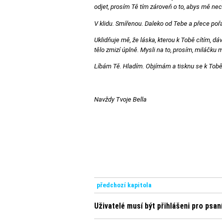
odjet, prosím Tě tím zároveň o to, abys mě nech
V klidu. Smířenou. Daleko od Tebe a přece poř
Uklidňuje mě, že láska, kterou k Tobě cítím, dá
tělo zmizí úplně. Mysli na to, prosím, miláčku m
Líbám Tě. Hladím. Objímám a tisknu se k Tobě
Navždy Tvoje Bella
předchozí kapitola
Uživatelé musí být přihlášeni pro psa