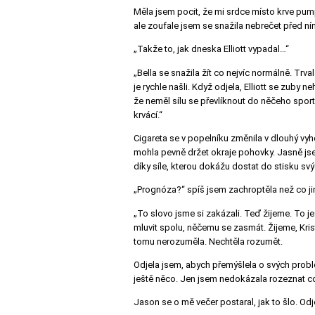
Měla jsem pocit, že mi srdce místo krve pumpu
ale zoufale jsem se snažila nebrečet před ním
„Takže to, jak dneska Elliott vypadal…“
„Bella se snažila žít co nejvíc normálně. Tr
je rychle našli. Když odjela, Elliott se zuby n
že neměl sílu se převlíknout do něčeho sport
krvácí.“
Cigareta se v popelníku změnila v dlouhý vyh
mohla pevně držet okraje pohovky. Jasně jsem
díky síle, kterou dokážu dostat do stisku svý
„Prognóza?“ spíš jsem zachroptěla než co ji
„To slovo jsme si zakázali. Teď žijeme. To j
mluvit spolu, něčemu se zasmát. Žijeme, Kri
tomu nerozuměla. Nechtěla rozumět.
Odjela jsem, abych přemýšlela o svých probl
ještě něco. Jen jsem nedokázala rozeznat c
Jason se o mě večer postaral, jak to šlo. Odj