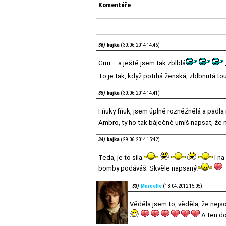
Komentáře
36)
kajka
(30.06.2014 14:46)
Grrrr.....a ještě jsem tak zblblá
To je tak, když potrhá ženská, zblbnutá to
35)
kajka
(30.06.2014 14:41)
Fňuky fňuk, jsem úplně rozněžnělá a padla 
Ambro, ty ho tak báječně umíš napsat, že m
34)
kajka
(29.06.2014 15:42)
Teda, je to síla.
I na
bomby podáváš. Skvěle napsaný!
33)
Marcelle
(18.04.2012 15:05)
Věděla jsem to, věděla, že nejso
A ten d