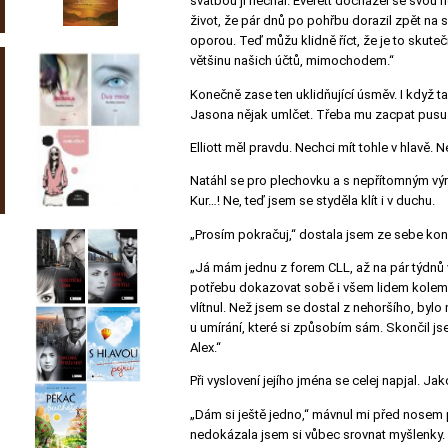
svatbou ji nechal. Everett docházel se svou 
život, že pár dnů po pohřbu dorazil zpět na 
oporou. Teď můžu klidně říct, že je to skuteč
většinu našich účtů, mimochodem.“
Konečně zase ten uklidňující úsměv. I když tak
Jasona nějak umlčet. Třeba mu zacpat pusu 
Elliott měl pravdu. Nechci mít tohle v hlavě. N
Natáhl se pro plechovku a s nepřítomným výr
Kur…! Ne, teď jsem se styděla klít i v duchu.
„Prosím pokračuj,“ dostala jsem ze sebe kone
„Já mám jednu z forem CLL, až na pár týdnů 
potřebu dokazovat sobě i všem lidem kolem, 
vlítnul. Než jsem se dostal z nehoršího, byl
u umírání, které si způsobím sám. Skončil jse
Alex.“
Při vyslovení jejího jména se celej napjal. Ja
„Dám si ještě jedno,“ mávnul mi před nosem p
nedokázala jsem si vůbec srovnat myšlenky