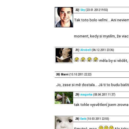
32)
Sky
(23.01.2012 19:55)
Tak toto bolo veľmi... Ani nevie
moment, kedy si myslím, že viac
31)
Alrobell
(06.12.2011 23:36)
měla by si vědět,
30)
Marvi
(15.10.2011 22:22)
Jo, zase si mě dostala... Já ti to budu baš
29)
magorka
(08.04.2011 11:37)
tak tohle vysvětlení jsem zrovna t
28)
Ewik
(10.03.2011 22:55)
Smutné, moc.
Ale taky 