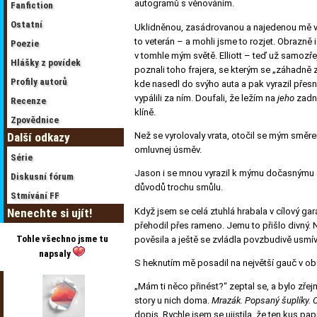
autogramů s věnováním.
Fanfiction
Ostatní
Uklidněnou, zasádrovanou a najedenou mě v g
to veterán – a mohli jsme to rozjet. Obrazně 
Poezie
v tomhle mým světě. Elliott – teď už samoz
Hlášky z povídek
poznali toho frajera, se kterým se „záhadně z
Profily autorů
kde nasedl do svýho auta a pak vyrazil přes
vypálili za ním. Doufali, že ležím na
jeho
zadní
Recenze
klíně.
Zpovědnice
Další odkazy
Než se vyrolovaly vrata, otočil se mým smě
omluvnej úsměv.
Série
Jason i se mnou vyrazil k mýmu dočasnýmu do
Diskusní fórum
důvodů trochu smůlu.
Stmívání FF
Když jsem se celá ztuhlá hrabala v cílový ga
Nenechte si ujít!
přehodil přes rameno. Jemu to přišlo divný. N
Tohle všechno jsme tu
pověsila a ještě se zvládla povzbudivě usmív
napsaly
S heknutím mě posadil na největší gauč v obýv
„Mám ti něco přinést?“ zeptal se, a bylo zře
story u nich doma.
Mrazák. Popsaný šuplíky. 
dopis. Rychle jsem se ujistila, že ten kus pa