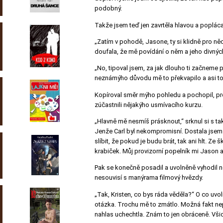
podobný.
Takže jsem teď jen zavrtěla hlavou a poplác
„Zatím v pohodě, Jasone, ty si klidně pro ně
doufala, že mě povídání o něm a jeho divnýc
„No, tipoval jsem, za jak dlouho ti začneme p
neznámýho důvodu mě to překvapilo a asi to 
Kopíroval směr mýho pohledu a pochopil, proč
zúčastnili nějakýho usmívacího kurzu.
„Hlavně mě nesmíš prásknout,“ srknul si s ta
Jenže Carl byl nekompromisní. Dostala jsem 
slíbit, že pokud je budu brát, tak ani hlt. 
krabiček. Můj provizorní popelník mi Jason au
Pak se konečně posadil a uvolněně vyhodil no
nesouvisí s manýrama filmový hvězdy.
„Tak, Kristen, co bys ráda věděla?“ O co uvol
otázka. Trochu mě to zmátlo. Možná fakt ne
nahlas uchechtla. Znám to jen obráceně. Vši