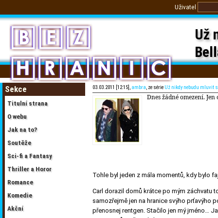
Uživatel
Už n
Bell
Sekce
03.03.2011 [12:15],
ambra
, ze série
Už nikdy nebudu mluvit s
Dnes žádné omezení. Jen 
Titulní strana
O webu
Jak na to?
Soutěže
Sci-fi a Fantasy
Thriller a Horor
Tohle byl jeden z mála momentů, kdy bylo faj
Romance
Carl dorazil domů krátce po mým záchvatu to
Komedie
samozřejmě jen na hranice svýho prťavýho poz
Akční
přenosnej rentgen. Stačilo jen mý jméno… Ja