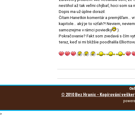
nestihol až tak veľmi chýbať, hoci som sa n
Dopis ma už úplne dorazil.
Čítam Hanetkin komentár a premýšľam... vrá
kapitole... aký je to vzťah?! Neviem, nevi
samozrejme v rámci poviedky
).
Pokračovanie? Fakt som zvedavá s čím vytas
teraz, keď si mi bližšie poodhalila Elliottov
Onl
© 2010 Bez Hranic - Kopírování vešker
power
>