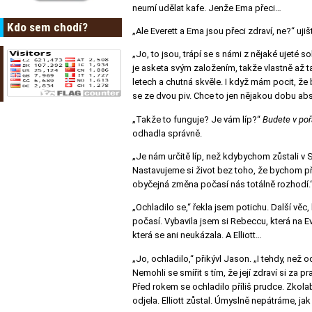
neumí udělat kafe. Jenže Ema přeci…
Kdo sem chodí?
„Ale Everett a Ema jsou přeci zdraví, ne?“ uji
„Jo, to jsou, trápí se s námi z nějaké ujeté 
je asketa svým založením, takže vlastně až ta
letech a chutná skvěle. I když mám pocit, ž
se ze dvou piv. Chce to jen nějakou dobu abs
„Takže to funguje? Je vám líp?“
Budete v po
odhadla správně.
„Je nám určitě líp, než kdybychom zůstali v 
Nastavujeme si život bez toho, že bychom přit
obyčejná změna počasí nás totálně rozhodí.
„Ochladilo se,“ řekla jsem potichu. Další věc
počasí. Vybavila jsem si Rebeccu, která na Ev
která se ani neukázala. A Elliott…
„Jo, ochladilo,“ přikývl Jason. „I tehdy, než 
Nemohli se smířit s tím, že její zdraví si za p
Před rokem se ochladilo příliš prudce. Zkolabo
odjela. Elliott zůstal. Úmyslně nepátráme, ja