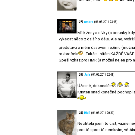
27)
ambra
(06.03.2011 23:45)
Milé ženy a dívky (a berunky, k
vykecat něco z dalšího děje. Ale ne, vydrž
představu o mém časovém režimu (možná 
rozbrečela
. Takže - hltám KAŽDÉ VAŠE 
Spešl vzkaz pro HMR (a možná nejen pro ni) 
26)
Jula
(04.03.2011 22:41)
Úžasné, dokonalé
Kristen snad konečně pochopila,
25)
HMR
(04.03.2011 20:30)
Nechtěla jsem to číst, vážně nec
prostě sprostě nemluvím, většinou