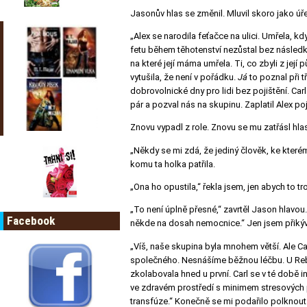
Jasonův hlas se změnil. Mluvil skoro jako úř
„Alex se narodila feťačce na ulici. Umřela, kdy
fetu během těhotenství nezůstal bez následků. 
na které její máma umřela. Ti, co zbyli z její
vytušila, že není v pořádku.
Já
to poznal při t
dobrovolnické dny pro lidi bez pojištění. Car
pár a pozval nás na skupinu. Zaplatil Alex poj
Znovu vypadl z role. Znovu se mu zatřásl hla
„Někdy se mi zdá, že jediný člověk, ke kterému
komu ta holka patřila.
„Ona ho opustila,“ řekla jsem, jen abych to t
„To není úplně přesné,“ zavrtěl Jason hlavo
Facebook
někde na dosah nemocnice.“ Jen jsem přikývl
„Víš, naše skupina byla mnohem větší. Ale Ca
společného. Nesnášíme běžnou léčbu. U Rebe
zkolabovala hned u první. Carl se v té době i
ve zdravém prostředí s minimem stresových pod
transfúze.“ Konečně se mi podařilo polknou