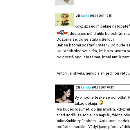
24)
Carlie
(04.03.2011 19:45)
Když už sedím pěkně na lopatě
, dostaneš mě tímhle bolestným ro
Dozvíme se, co se stalo s Bellou?
Jak se k tomu postaví Kristen? Co bude s 
Co Steph sledovala tím, že k nim Kristen p
No prostě spousta témat, která nutí k zam
Ambři, jsi skvělá, nenudíš ani jedinou věto
23)
Karolka
(04.03.2011 07:43)
Bylo hodně těžké se odhodlat. Ne
takže děkuju.
Asi budeš rozumět, co tím myslím, když ře
snad uvidíš, že tohle, co napíšu, žádné ošo
takovýmhle způsobem... Ani k tomu nedokážu
brečet nehodlám. Vždyť jsem přece věděla