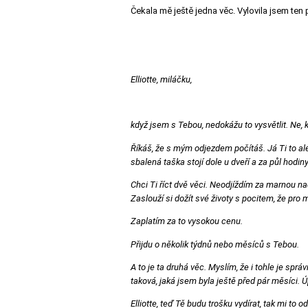
Čekala mě ještě jedna věc. Vylovila jsem ten 
Elliotte, miláčku,
když jsem s Tebou, nedokážu to vysvětlit. Ne, 
Říkáš, že s mým odjezdem počítáš. Já Ti to al
sbalená taška stojí dole u dveří a za půl hod
Chci Ti říct dvě věci. Neodjíždím za marnou na
Zaslouží si dožít své životy s pocitem, že pr
Zaplatím za to vysokou cenu.
Přijdu o několik týdnů nebo měsíců s Tebou.
A to je ta druhá věc. Myslím, že i tohle je spr
taková, jaká jsem byla ještě před pár měsíci. 
Elliotte, teď Tě budu trošku vydírat, tak mi t