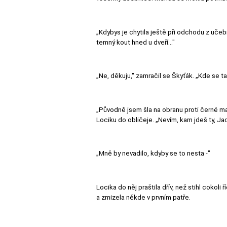
„Kdybys je chytila ještě při odchodu z učebn
temný kout hned u dveří..."
„Ne, děkuju," zamračil se Škyťák. „Kde se t
„Původně jsem šla na obranu proti černé magi
Lociku do obličeje. „Nevím, kam jdeš ty, Ja
„Mně by nevadilo, kdyby se to nesta -"
Locika do něj praštila dřív, než stihl cokoli
a zmizela někde v prvním patře.