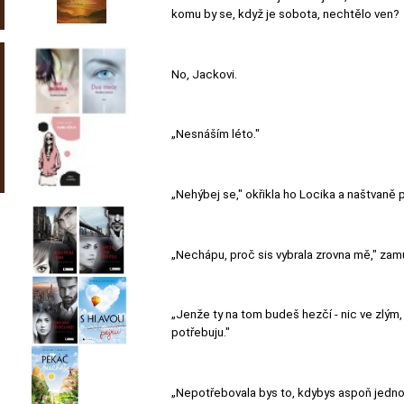
komu by se, když je sobota, nechtělo ven?
No, Jackovi.
„Nesnáším léto."
„Nehýbej se," okřikla ho Locika a naštvaně 
„Nechápu, proč sis vybrala zrovna mě," zamu
„Jenže ty na tom budeš hezčí - nic ve zlým,
potřebuju."
„Nepotřebovala bys to, kdybys aspoň jednou 