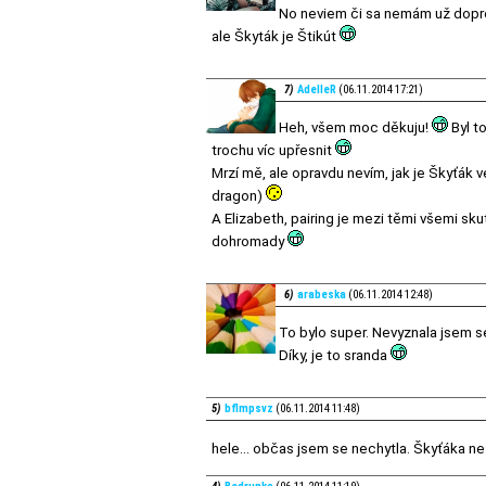
No neviem či sa nemám už dopre
ale Škyták je Štikút
7)
AdelleR
(06.11.2014 17:21)
Heh, všem moc děkuju!
Byl t
trochu víc upřesnit
Mrzí mě, ale opravdu nevím, jak je Škyťák 
dragon)
A Elizabeth, pairing je mezi těmi všemi sk
dohromady
6)
arabeska
(06.11.2014 12:48)
To bylo super. Nevyznala jsem s
Díky, je to sranda
5)
bflmpsvz
(06.11.2014 11:48)
hele... občas jsem se nechytla. Škyťáka 