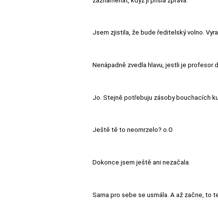
zaznamenat, když jí přišla zpráva.
Jsem zjistila, že bude ředitelský volno. Vyr
Nenápadně zvedla hlavu, jestli je profesor
Jo. Stejně potřebuju zásoby bouchacích ku
Ještě tě to neomrzelo? o.O
Dokonce jsem ještě ani nezačala.
Sama pro sebe se usmála. A až začne, to t