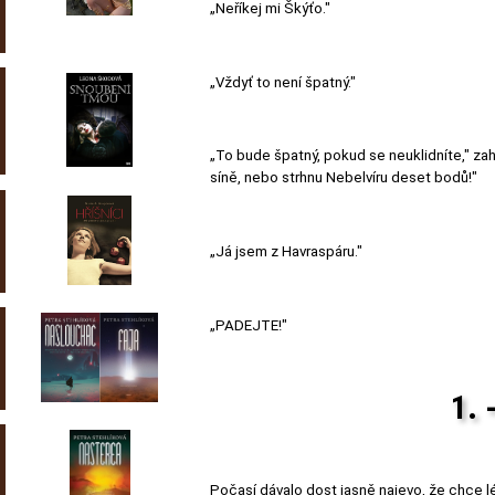
„Neříkej mi Škýťo."
„Vždyť to není špatný."
„To bude špatný, pokud se neuklidníte," z
síně, nebo strhnu Nebelvíru deset bodů!"
„Já jsem z Havraspáru."
„PADEJTE!"
1. 
Počasí dávalo dost jasně najevo, že chce lét