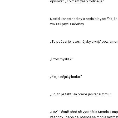
opisovat. „To mám zas v rodině já."
Nastal konec hodiny, a nedalo by se říct, že 
zmizeli pryč z učebny.
„To počasí je letos nějaký divný," poznam
„Proč myslíš?"
„Že je nějaký horko."
„Jo, to je fakt. Já přece jen radši zimu."
„HA!" Těsně před ně vyskočila Merida z impro
všechny učebnice. Merida se mohla potrhat 