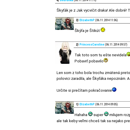
4)
Bedrunka
(06.11.2014 11:19)
Škyťák je z Jak vycvičit draka! Ale dobré
3)
ElizabethP
(06.11.2014 11:06)
Škýťa je Štikút
2)
PrincessCaroline
(06.11.2014 09:57)
Tak toto som tu ešte nevidela
Pobaviť pobavilo
Len som z toho bola trochu zmätená preto
polovici zaradila, ale Škyťáka nepoznám. 
Určite si prečítam pokračovanie
1)
ElizabethP
(06.11.2014 09:05)
Hahaha
super
milujem roz
ale tak keby veľmi chceš tak sa nejako p