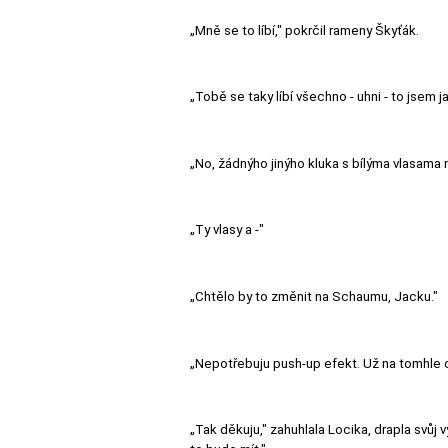
„Mně se to líbí," pokrčil rameny Škyťák.
„Tobě se taky líbí všechno - uhni - to jsem j
„No, žádnýho jinýho kluka s bílýma vlasama
„Ty vlasy a -"
„Chtělo by to změnit na Schaumu, Jacku."
„Nepotřebuju push-up efekt. Už na tomhle o
„Tak děkuju," zahuhlala Locika, drapla svůj v