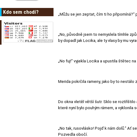
Kdo sem chodí?
„Můžu se jen zeptat, čím ti ho připomíná?“ p
„No, původně jsem to nemyslela tímhle způs
by dopadl jak Locika, ale ty vlasy by mu vyraš
„No fuj!" vyjekla Locika a upustila štětec n
Merida pokrčila rameny, jako by to nestálo 
Do okna vletěl větší šutr. Sklo se roztříšti
které nyní bylo pouhým rámem, a vyklonila se
„No tak, rusovlásko! Pojď k nám dolů." Ať se 
Pozvedla obočí.