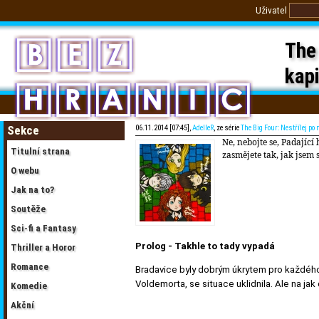
Uživatel
The 
kapi
Sekce
06.11.2014 [07:45],
AdelleR
, ze série
The Big Four: Nestřílej po
Ne, nebojte se, Padající
Titulní strana
zasmějete tak, jak jsem s
O webu
Jak na to?
Soutěže
Sci-fi a Fantasy
Prolog - Takhle to tady vypadá
Thriller a Horor
Romance
Bradavice byly dobrým úkrytem pro každého.
Voldemorta, se situace uklidnila. Ale na jak
Komedie
Akční