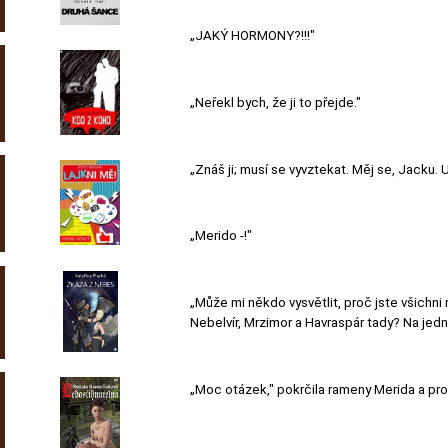
„JAKÝ HORMONY?!!!"
„Neřekl bych, že ji to přejde."
„Znáš ji; musí se vyvztekat. Měj se, Jacku.
„Merido -!"
„Může mi někdo vysvětlit, proč jste všichni
Nebelvír, Mrzimor a Havraspár tady? Na jedn
„Moc otázek," pokrčila rameny Merida a prot