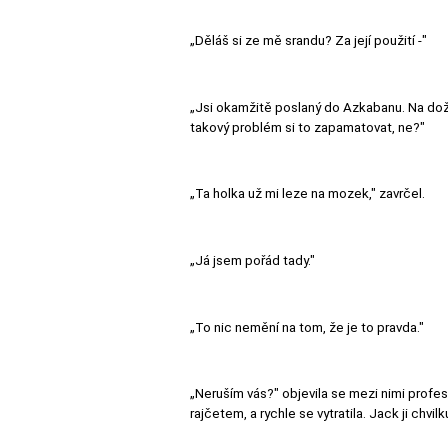
„Děláš si ze mě srandu? Za její použití -"
„Jsi okamžitě poslaný do Azkabanu. Na doži
takový problém si to zapamatovat, ne?"
„Ta holka už mi leze na mozek," zavrčel.
„Já jsem pořád tady."
„To nic nemění na tom, že je to pravda."
„Neruším vás?" objevila se mezi nimi profes
rajčetem, a rychle se vytratila. Jack ji chv