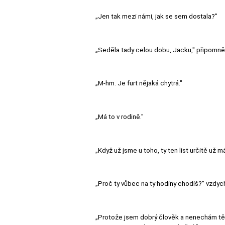
„Jen tak mezi námi, jak se sem dostala?"
„Seděla tady celou dobu, Jacku," připomně
„M-hm. Je furt nějaká chytrá."
„Má to v rodině."
„Když už jsme u toho, ty ten list určitě už m
„Proč ty vůbec na ty hodiny chodíš?" vzdych
„Protože jsem dobrý člověk a nenechám tě v