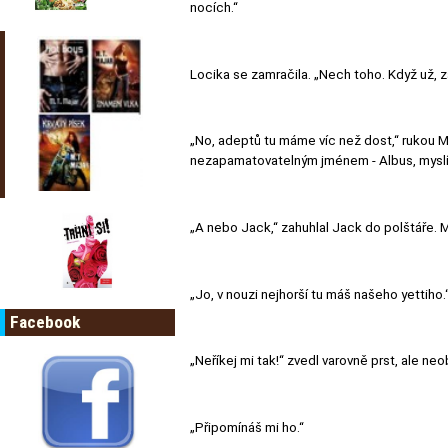
nocích.“
Locika se zamračila. „Nech toho. Když už, z
„No, adeptů tu máme víc než dost,“ rukou M
nezapamatovatelným jménem - Albus, myslím
„A nebo Jack,“ zahuhlal Jack do polštáře. M
„Jo, v nouzi nejhorší tu máš našeho yettiho.
Facebook
„Neříkej mi tak!“ zvedl varovně prst, ale ne
„Připomínáš mi ho.“