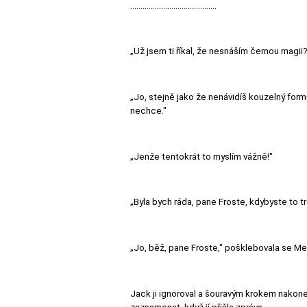
..........................................
„Už jsem ti říkal, že nesnáším černou magii
„Jo, stejně jako že nenávidíš kouzelný formu
nechce."
„Jenže tentokrát to myslím vážně!"
„Byla bych ráda, pane Froste, kdybyste to tr
„Jo, běž, pane Froste," pošklebovala se Meri
Jack ji ignoroval a šouravým krokem nakone