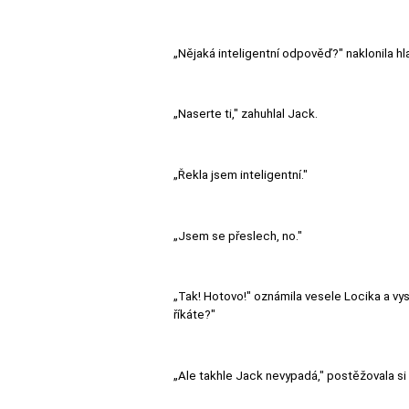
„Nějaká inteligentní odpověď?" naklonila hl
„Naserte ti," zahuhlal Jack.
„Řekla jsem inteligentní."
„Jsem se přeslech, no."
„Tak! Hotovo!" oznámila vesele Locika a vysk
říkáte?"
„Ale takhle Jack nevypadá," postěžovala si 