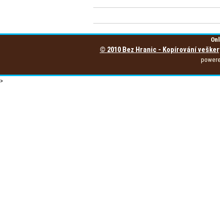
Onl
© 2010 Bez Hranic - Kopírování vešker
power
>