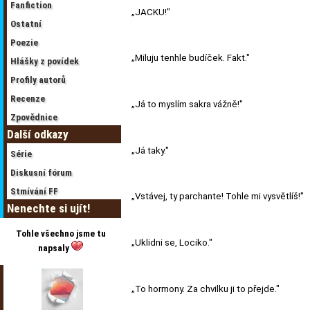
Fanfiction
„JACKU!"
Ostatní
Poezie
„Miluju tenhle budíček. Fakt."
Hlášky z povídek
Profily autorů
Recenze
„Já to myslím sakra vážně!"
Zpovědnice
Další odkazy
„Já taky."
Série
Diskusní fórum
Stmívání FF
„Vstávej, ty parchante! Tohle mi vysvětlíš!"
Nenechte si ujít!
Tohle všechno jsme tu
„Uklidni se, Lociko."
napsaly
„To hormony. Za chvilku ji to přejde."