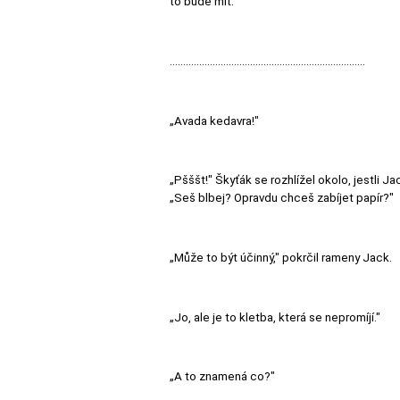
to bude mít."
.........................................................................
„Avada kedavra!"
„Pšššt!" Škyťák se rozhlížel okolo, jestli Ja
„Seš blbej? Opravdu chceš zabíjet papír?"
„Může to být účinný," pokrčil rameny Jack.
„Jo, ale je to kletba, která se nepromíjí."
„A to znamená co?"