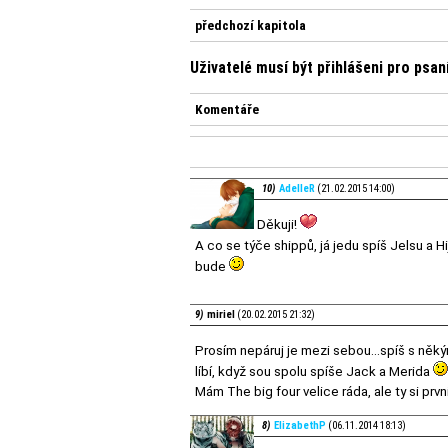
předchozí kapitola
Uživatelé musí být přihlášeni pro psa
Komentáře
10)
AdelleR
(21.02.2015 14:00)
Děkuji!
A co se týče shippů, já jedu spíš Jelsu a 
bude
9)
miriel
(20.02.2015 21:32)
Prosím nepáruj je mezi sebou...spíš s něk
líbí, když sou spolu spíše Jack a Merida
Mám The big four velice ráda, ale ty si prvn
8)
ElizabethP
(06.11.2014 18:13)