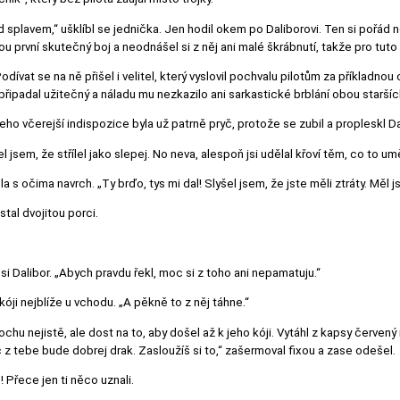
od splavem,“ ušklíbl se jednička. Jen hodil okem po Daliborovi. Ten si pořád
u první skutečný boj a neodnášel si z něj ani malé škrábnutí, takže pro tuto c
odívat se na ně přišel i velitel, který vyslovil pochvalu pilotům za příkladnou 
připadal užitečný a náladu mu nezkazilo ani sarkastické brblání obou staršíc
 Jeho včerejší indispozice byla už patrně pryč, protože se zubil a propleskl D
el jsem, že střílel jako slepej. No neva, alespoň jsi udělal křoví těm, co to umě
a s očima navrch. „Ty brďo, tys mi dal! Slyšel jsem, že jste měli ztráty. Měl 
stal dvojitou porci.
si Dalibor. „Abych pravdu řekl, moc si z toho ani nepamatuju.“
óji nejblíže u vchodu. „A pěkně to z něj táhne.“
ochu nejistě, ale dost na to, aby došel až k jeho kóji. Vytáhl z kapsy červený
c z tebe bude dobrej drak. Zasloužíš si to,“ zašermoval fixou a zase odešel.
! Přece jen ti něco uznali.