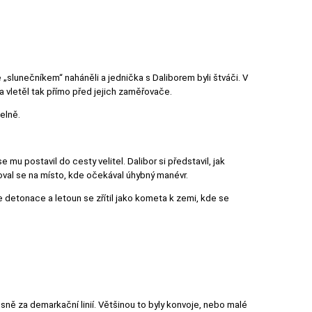
e „slunečníkem“ naháněli a jednička s Daliborem byli štváči. V
a vletěl tak přímo před jejich zaměřovače.
elně.
se mu postavil do cesty velitel. Dalibor si představil, jak
roval se na místo, kde očekával úhybný manévr.
se detonace a letoun se zřítil jako kometa k zemi, kde se
těsně za demarkační linií. Většinou to byly konvoje, nebo malé