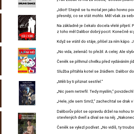
„Idiot! Stejně se tu motal jen jako hovno p
přesněji, co se stát mohlo. Měl však za sebo
Na základně je čekalo docela vřelé přijetí. P
z toho měl Dalibor dobrý pocit. Konečně si 
Když se vrátil do stáje, přišel za ním kápo.
„No vida, zelenáč to přežil. A celej. Ale slyš
Čeněk se přihrnul chvilku před vydáváním jídl
Služba přitáhla kotel se žrádlem. Dalibor do
„Měli by ti přiznat sestřel.“
„Nic jsem netrefil. Tedy myslím,“ povzdechl 
„Hele, jde sem Smrž,“ zachechtal se drak v k
Daliborův pilot se opravdu držel na nohou tr
otevřených dveří a díval se na něj. „Nakone
Čeněk se vylezl podívat. „No vidíš, ty troubo