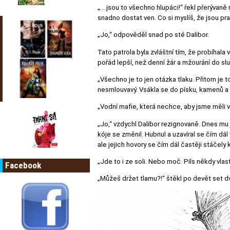
„... jsou to všechno hlupáci!“ řekl přerývan
snadno dostat ven. Co si myslíš, že jsou p
„Jo,“ odpověděl snad po sté Dalibor.
Tato patrola byla zvláštní tím, že probíhala
pořád lepší, než denní žár a mžourání do slu
„Všechno je to jen otázka tlaku. Přitom je t
nesmlouvavý. Vsákla se do písku, kamenů a sk
„Vodní mafie, která nechce, aby jsme měli
„Jo,“ vzdychl Dalibor rezignovaně. Dnes mu 
kóje se změnil. Hubnul a uzavíral se čím dál
ale jejich hovory se čím dál častěji stáčely 
„Jde to i ze soli. Nebo moč. Pils někdy vlas
Facebook
„Můžeš držet tlamu?!“ štěkl po devět set dv