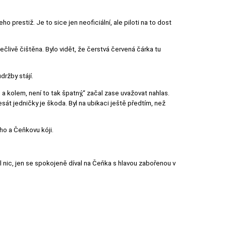
 prestiž. Je to sice jen neoficiální, ale piloti na to dost
člivě čištěna. Bylo vidět, že čerstvá červená čárka tu
držby stájí.
a kolem, není to tak špatný,“ začal zase uvažovat nahlas.
át jedničky je škoda. Byl na ubikaci ještě předtím, než
ěho a Čeňkovu kóji.
kal nic, jen se spokojeně díval na Čeňka s hlavou zabořenou v