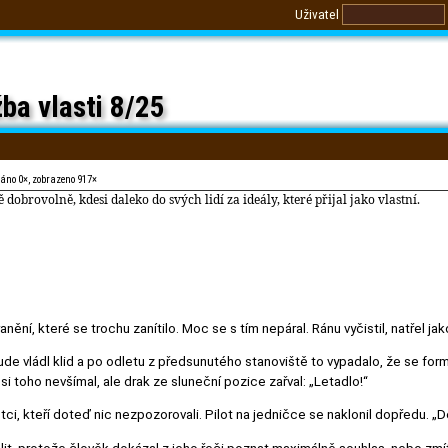
Uživatel
ba vlasti 8/25
váno 0×, zobrazeno 917×
 dobrovolně, kdesi daleko do svých lidí za ideály, které přijal jako vlastní.
ranění, které se trochu zanítilo. Moc se s tím nepáral. Ránu vyčistil, natřel ja
de vládl klid a po odletu z předsunutého stanoviště to vypadalo, že se forma
si toho nevšímal, ale drak ze sluneční pozice zařval: „Letadlo!“
etci, kteří doteď nic nezpozorovali. Pilot na jedničce se naklonil dopředu. „