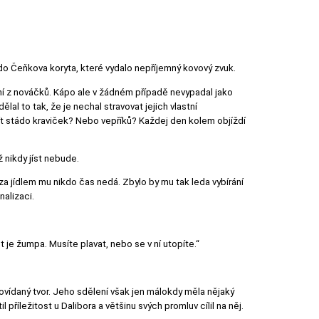
do Čeňkova koryta, které vydalo nepříjemný kovový zvuk.
ování z nováčků. Kápo ale v žádném případě nevypadal jako
al to tak, že je nechal stravovat jejich vlastní
mít stádo kraviček? Nebo vepříků? Každej den kolem objíždí
ž nikdy jíst nebude.
y za jídlem mu nikdo čas nedá. Zbylo by mu tak leda vybírání
alizaci.
je žumpa. Musíte plavat, nebo se v ní utopíte.“
povídaný tvor. Jeho sdělení však jen málokdy měla nějaký
 příležitost u Dalibora a většinu svých promluv cílil na něj.