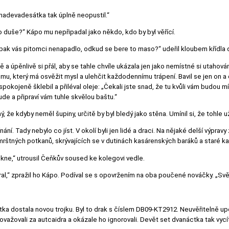
nadevadesátka tak úplně neopustil.“
ho duše?“ Kápo mu nepřipadal jako někdo, kdo by byl věřící.
Copak vás pitomci nenapadlo, odkud se bere to maso?“ udeřil kloubem křídla 
eně a úpěnlivě si přál, aby se tahle chvíle ukázala jen jako nemístné si utah
 který má osvěžit mysl a ulehčit každodennímu trápení. Bavil se jen on a děl
okojeně šklebil a přiléval oleje: „Čekali jste snad, že tu kvůli vám budou 
ude a připraví vám tuhle skvělou baštu.“
, že kdyby neměl šupiny, určitě by byl bledý jako stěna. Umínil si, že tohle u
ní. Tady nebylo co jíst. V okolí byli jen lidé a draci. Na nějaké delší výprav
rštných potkanů, skrývajících se v dutinách kasárenských baráků a staré kan
 řekne,“ utrousil Čeňkův soused ke kolegovi vedle.
l,“ zpražil ho Kápo. Podíval se s opovržením na oba poučené nováčky. „Svět 
 letka dostala novou trojku. Byl to drak s číslem DB09-KT2912. Neuvěřitelně u
važovali za autcaidra a okázale ho ignorovali. Devět set dvanáctka tak vycítil