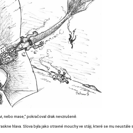
krvi, nebo mase,“ pokračoval drak nevzrušeně.
raskne hlava. Slova byla jako otravné mouchy ve stáji, které se mu neustále 