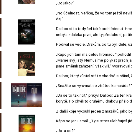
„Co jako?“
„No účelnost. Neříkej, že vo tom ještě nevíš
daj.“
Dalibor si to tedy šel také prohlédnout. Hr
nebyla zdaleka první, ale ty předchozí, pat
Podíval se vedle. Drakům, co tu byli déle, u
„Kápo jich tam má celou hromadu,“ pohodil Č
„Máme svý jistý. Nemusíme polykat prach ja
jsme změnili zařazení. Však víš,“ vypravoval
Dalibor, který zůstal stát v chodbě si všiml
„Snažíte se vyrovnat se ztrátou kamaráda?“
„Dá se to tak říct,“ přikývl Dalibor. Za ten
korytě. Po chvíli to druhému drakovi přišlo 
Z další kóje vykoukl jeden z mazáků, jako by
Kápo se jen usmál. „Ty si stres ulehčuješ j
„Jo, a co?“