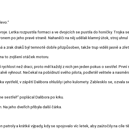
evo.“
oje. Letka rozpustila formaci a ve dvojicích se pustila do honičky. Trojka s
ronem po jeho pravé straně. Nahaněči na něj udělali klamný útok, stroj uhnul 
 a zrak draků byl temnotě dobře přizpůsoben, takže trup viděli jasně a zřet
 na to zvýšení otáček motoru.
tší rychlost než draci, proto měl každý z nich jen jeden pokus o sestřel. První 
salvě vyhnout. Nečekal na pobídnutí svého pilota, podletěl velitele a nasmě
vystřelil, v zápětí Dalibora ohlušily i jeho kulomety. Zablesklo se, ozvala 
e sestřel!“ poplácal Dalibora po krku.
. Na jeho dveřích přibyla další čárka.
jen patroly a krátké výpady, kdy se spojovalo víc letek, aby zaútočily na cíle 