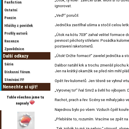
„Útok, ty vole!“ zavrčel drak. Mohl si to do
Fanfiction
ignorovat.
Ostatní
„Veď!“ poručil.
Poezie
Jednička zastříhal ušima a stočil celou let
Hlášky z povídek
Profily autorů
„Útok na kótu 703!“ zařval velitel formace d
pevnost pěchoty střelami. Posádka kulometné
Recenze
postavení raketometů.
Zpovědnice
Další odkazy
„Útok! Držte formaci!“ zavelel jednička a sto
Série
Dalibor natáhl krk a trochu zmenšil plochu kř
Jen na krátký okamžik se před ním mihl pláš
Diskusní fórum
Stmívání FF
Opět řev kulometů. Jen těsně se vyhnul vrtul
Nenechte si ujít!
„Vyrovnej to!“ řval Smrž a švihl ho výbojem. 
Tohle všechno jsme tu
Rachot, prach a řev. Scény se míhaly jako ve
napsaly
Najednou bylo po všem. Vzduch čpěl kouřem 
„Přebíráte to, rozumím. Vracíme se zpět na zák
„Tak zobák to má za sebou,“ utrousil „slunečn