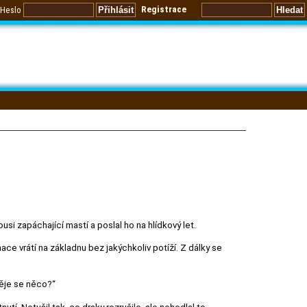
Registrace
Heslo
kousi zapáchající mastí a poslal ho na hlídkový let.
ce vrátí na základnu bez jakýchkoliv potíží. Z dálky se
Děje se něco?“