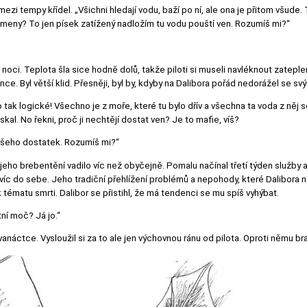
ě mezi tempy křídel. „Všichni hledají vodu, baží po ní, ale ona je přitom všud
rameny? To jen písek zatížený nadložím tu vodu pouští ven. Rozumíš mi?“
 v noci. Teplota šla sice hodně dolů, takže piloti si museli navléknout zatepl
nce. Byl větší klid. Přesněji, byl by, kdyby na Dalibora pořád nedorážel se s
o tak logické! Všechno je z moře, které tu bylo dřív a všechna ta voda z něj
al. No řekni, proč ji nechtějí dostat ven? Je to mafie, víš?
 všeho dostatek. Rozumíš mi?“
jeho brebentění vadilo víc než obyčejně. Pomalu načínal třetí týden služby a
 víc do sebe. Jeho tradiční přehlížení problémů a nepohody, které Dalibora něk
k tématu smrti. Dalibor se přistihl, že má tendenci se mu spíš vyhýbat.
tní moč? Já jo.“
anáctce. Vysloužil si za to ale jen výchovnou ránu od pilota. Oproti němu bra