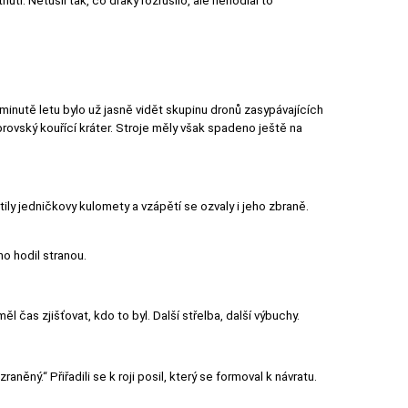
utí. Netušil tak, co draky rozrušilo, ale nehodlal to
o minutě letu bylo už jasně vidět skupinu dronů zasypávajících
rovský kouřící kráter. Stroje měly však spadeno ještě na
otily jedničkovy kulomety a vzápětí se ozvaly i jeho zbraně.
ho hodil stranou.
 čas zjišťovat, kdo to byl. Další střelba, další výbuchy.
aněný.“ Přiřadili se k roji posil, který se formoval k návratu.