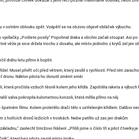
volit, protože člověk dokázal z jeho řeči poznat maximálně souhlas, nebo zmítn
ku v ostrém oblouku zpět. Vzápětí se na obzoru objevil obláček výbuchu.
o vysílačky. „Pošlete posily.“ Popohnal draka a všichni začali stoupat. Asi p
 věže je sice držela trochu z dosahu, ale místo jednoho z krytů zel jen ob
čil dráhu letu přímo k bojišti.
ídel. Musel přivřít oči před větrem, který zesílil s rychlostí. Před ním zarach
ť dronu. Náklon pilota ho donutil změnit směr.
i, která pročísla vzduch těsně kolem jeho křídla. Zapištěla raketa a výbuch 
Další salva pokropila kulometnou konzoli, která mířila přímo na něj.
 špatném filmu. Kolem proletělo dračí tělo s ustřeleným křídlem. Dalibor neměl
z hořících dronů ležících v troskách. Nebe patřilo už zas jen drakům.
ladnu,“ zaslechl Smržovo hlášení. „Přišli jsme o číslo tři a pilot čtverky je zr
ík“, který bez pilota zaujal místo trojky.