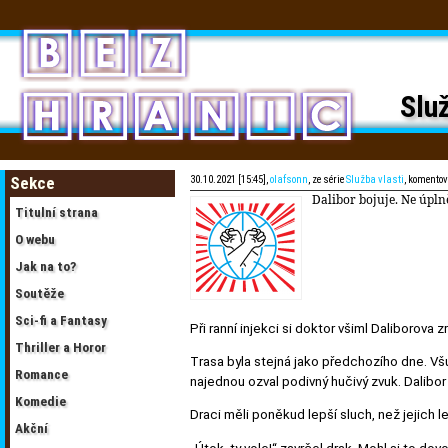
Služ
Sekce
30.10.2021 [15:45],
olafsonn
, ze série
Služba vlasti
, komento
Dalibor bojuje. Ne úplně
Titulní strana
O webu
Jak na to?
Soutěže
Sci-fi a Fantasy
Při ranní injekci si doktor všiml Daliborova z
Thriller a Horor
Trasa byla stejná jako předchozího dne. Všu
Romance
najednou ozval podivný hučivý zvuk. Dalibor 
Komedie
Draci měli poněkud lepší sluch, než jejich l
Akční