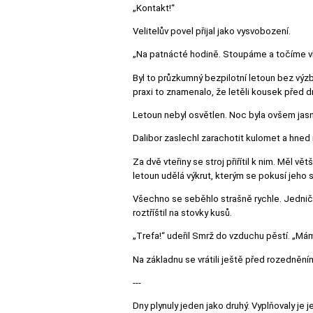
„Kontakt!“
Velitelův povel přijal jako vysvobození.
„Na patnácté hodině. Stoupáme a točíme vl
Byl to průzkumný bezpilotní letoun bez výzbr
praxi to znamenalo, že letěli kousek před d
Letoun nebyl osvětlen. Noc byla ovšem jasná
Dalibor zaslechl zarachotit kulomet a hned
Za dvě vteřiny se stroj přiřítil k nim. Měl vě
letoun udělá výkrut, kterým se pokusí jeho 
Všechno se seběhlo strašně rychle. Jednička 
roztříštil na stovky kusů.
„Trefa!“ udeřil Smrž do vzduchu pěstí. „Mám
Na základnu se vrátili ještě před rozedněním
---
Dny plynuly jeden jako druhý. Vyplňovaly je 