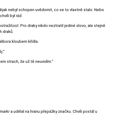
 nějak nebyl schopen uvědomit, co se to vlastně stalo. Nebo
hvíli byl rád.
ostražitost. Pro draky nikdo neztratil jediné slovo, ale stejně
h draků.
alibora kloubem křídla.
j.“
jsem strach, že už tě neuvidím.“
 markr a udělal na hranu přepážky značku. Chvíli postál u