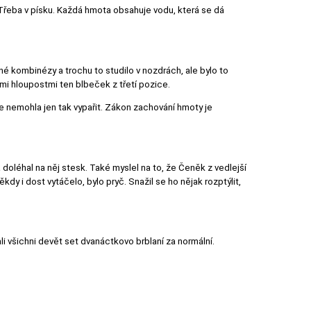
e. Třeba v písku. Každá hmota obsahuje vodu, která se dá
ené kombinézy a trochu to studilo v nozdrách, ale bylo to
vými hloupostmi ten blbeček z třetí pozice.
 se nemohla jen tak vypařit. Zákon zachování hmoty je
 doléhal na něj stesk. Také myslel na to, že Čeněk z vedlejší
dy i dost vytáčelo, bylo pryč. Snažil se ho nějak rozptýlit,
li všichni devět set dvanáctkovo brblaní za normální.