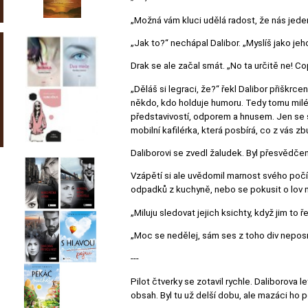
„Možná vám kluci udělá radost, že nás jede
„Jak to?“ nechápal Dalibor. „Myslíš jako je
Drak se ale začal smát. „No ta určitě ne! 
„Děláš si legraci, že?“ řekl Dalibor přiškrc
někdo, kdo holduje humoru. Tedy tomu milému,
představivostí, odporem a hnusem. Jen se sp
mobilní kafilérka, která posbírá, co z vás zb
Daliborovi se zvedl žaludek. Byl přesvědčený
Vzápětí si ale uvědomil marnost svého počíná
odpadků z kuchyně, nebo se pokusit o lov m
„Miluju sledovat jejich ksichty, když jim to
„Moc se nedělej, sám ses z toho div neposra
---
Pilot čtverky se zotavil rychle. Daliborova
obsah. Byl tu už delší dobu, ale mazáci ho po