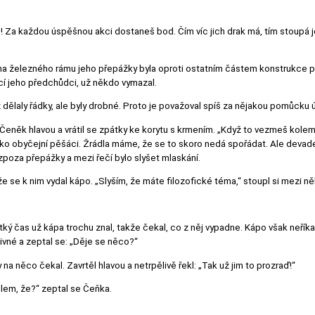
! Za každou úspěšnou akci dostaneš bod. Čím víc jich drak má, tím stoupá jeho
ana železného rámu jeho přepážky byla oproti ostatním částem konstrukce pe
řící jeho předchůdci, už někdo vymazal.
ž dělaly řádky, ale byly drobné. Proto je považoval spíš za nějakou pomůcku ú
eněk hlavou a vrátil se zpátky ke korytu s krmením. „Když to vezmeš kolem 
ko obyčejní pěšáci. Žrádla máme, že se to skoro nedá spořádat. Ale devades
 zpoza přepážky a mezi řečí bylo slyšet mlaskání.
, že se k nim vydal kápo. „Slyším, že máte filozofické téma,“ stoupl si mezi n
 krátký čas už kápa trochu znal, takže čekal, co z něj vypadne. Kápo však neří
divné a zeptal se: „Děje se něco?“
 na něco čekal. Zavrtěl hlavou a netrpělivě řekl: „Tak už jim to prozraď!“
ídlem, že?“ zeptal se Čeňka.