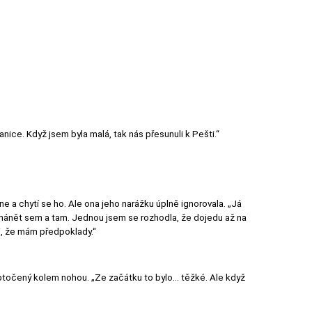
nice. Když jsem byla malá, tak nás přesunuli k Pešti.“
ne a chytí se ho. Ale ona jeho narážku úplně ignorovala. „Já
rohánět sem a tam. Jednou jsem se rozhodla, že dojedu až na
mi, že mám předpoklady.“
btočený kolem nohou. „Ze začátku to bylo... těžké. Ale když