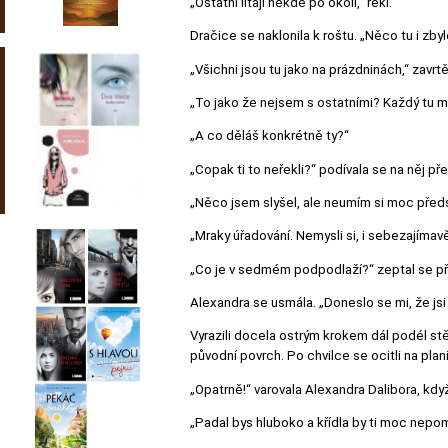
„Ostatní lítají někde po okolí,“ řekl.
Dračice se naklonila k roštu. „Něco tu i zbyl
„Všichni jsou tu jako na prázdninách,“ zavrt
„To jako že nejsem s ostatními? Každý tu m
„A co děláš konkrétně ty?“
„Copak ti to neřekli?“ podívala se na něj př
„Něco jsem slyšel, ale neumím si moc předst
„Mraky úřadování. Nemysli si, i sebezajímav
„Co je v sedmém podpodlaží?“ zeptal se př
Alexandra se usmála. „Doneslo se mi, že jsi 
Vyrazili docela ostrým krokem dál podél stěn
původní povrch. Po chvilce se ocitli na plan
„Opatrně!“ varovala Alexandra Dalibora, když 
„Padal bys hluboko a křídla by ti moc nepo