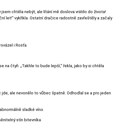
y jsem chtěla nebýt, ale lítání mě doslova vrátilo do života!
ční let!“ vykřikla. Ostatní dračice radostně zavřeštěly a začaly
rovázel i Rosťa.
 na čtyři. „Takhle to bude lepší,“ řekla, jako by si chtěla
oč jde, ale nevonělo to vůbec špatně. Odhodlal se a pro jeden
o abnormálně sladké víno.
ěnitelný stín bitevníka.