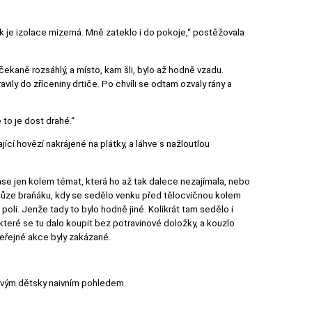
jak je izolace mizerná. Mně zateklo i do pokoje,“ postěžovala
čekaně rozsáhlý, a místo, kam šli, bylo až hodně vzadu.
avily do zříceniny drtiče. Po chvíli se odtam ozvaly rány a
 to je dost drahé.“
ící hovězí nakrájené na plátky, a láhve s nažloutlou
zase jen kolem témat, která ho až tak dalece nezajímala, nebo
schůze braňáku, kdy se sedělo venku před tělocvičnou kolem
oli. Jenže tady to bylo hodně jiné. Kolikrát tam sedělo i
 které se tu dalo koupit bez potravinové doložky, a kouzlo
eřejné akce byly zakázané.
akovým dětsky naivním pohledem.