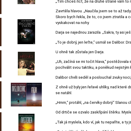
„Tím chceš říct, že na druhé straně vám to ne
Zavrtěla hlavou. „Naučila jsem se to až tady.
Skoro bych řekla, že to, co jsem ztratila a c
vyskakovat na nohy.
Darja se najednou zarazila. „Sakra, ty asi j
„To je dobrý, jen leťte,“ usmál se Dalibor. 
U ohně tak zůstala jen Darja.
„Uh, začíná se mi točit hlava,“ postěžovala s
pochválit svou taktiku, a poněkud nejistým 
Dalibor chvíli seděl a poslouchal zvuky noci
Z ohně už byly jen řeřavé uhlíky, nad které 
se natáhl.
„Hmm,“ protáhl, „na červíky dobrý.“ Slanou c
Od drtiče se ozvalo zaskřípání štěrku. Myslel
„Tak já myslela, kdo ví, jak tu nepaříte, a ty 