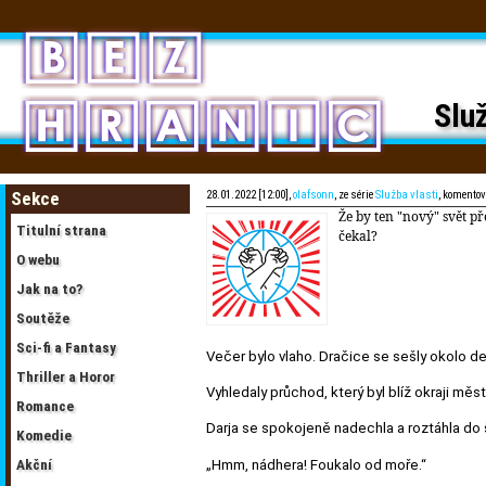
Služ
Sekce
28.01.2022 [12:00],
olafsonn
, ze série
Služba vlasti
, komento
Že by ten "nový" svět p
Titulní strana
čekal?
O webu
Jak na to?
Soutěže
Sci-fi a Fantasy
Večer bylo vlaho. Dračice se sešly okolo de
Thriller a Horor
Vyhledaly průchod, který byl blíž okraji měs
Romance
Darja se spokojeně nadechla a roztáhla do š
Komedie
„Hmm, nádhera! Foukalo od moře.“
Akční