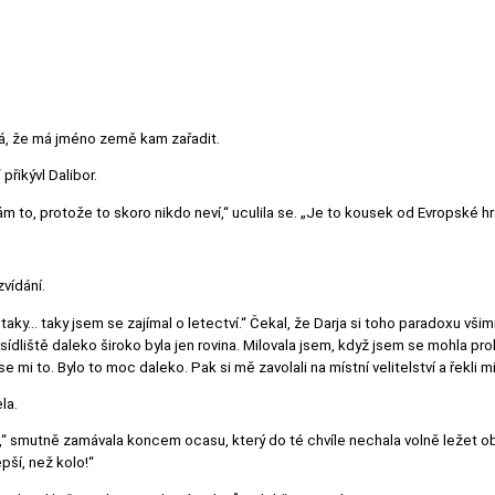
ená, že má jméno země kam zařadit.
přikývl Dalibor.
m to, protože to skoro nikdo neví,“ uculila se. „Je to kousek od Evropské hra
vídání.
aky... taky jsem se zajímal o letectví.“ Čekal, že Darja si toho paradoxu všim
sídliště daleko široko byla jen rovina. Milovala jsem, když jsem se mohla p
e mi to. Bylo to moc daleko. Pak si mě zavolali na místní velitelství a řekli 
la.
le,“ smutně zamávala koncem ocasu, který do té chvíle nechala volně ležet o
epší, než kolo!“