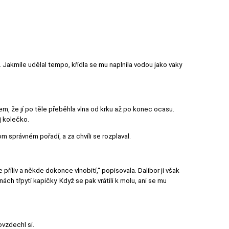
Jakmile udělal tempo, křídla se mu naplnila vodou jako vaky
bem, že jí po těle přeběhla vlna od krku až po konec ocasu.
j kolečko.
m správném pořadí, a za chvíli se rozplaval.
íliv a někde dokonce vlnobití,“ popisovala. Dalibor ji však
ách třpytí kapičky. Když se pak vrátili k molu, ani se mu
ovzdechl si.