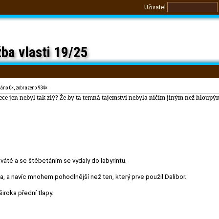
Uživatel
ba vlasti 19/25
váno 0×, zobrazeno 934×
řece jen nebyl tak zlý? Že by ta temná tajemství nebyla ničím jiným než hloup
váté a se štěbetáním se vydaly do labyrintu.
ta, a navíc mnohem pohodlnější než ten, který prve použil Dalibor.
iroka přední tlapy.