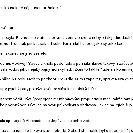
en kousek od něj. „Jsou tu žraloci.“
 ozvěnou.
e nebylo. Rozhodl se vrátit na pevnou zem. Jenže to nebylo tak jednoduché. 
be víc. Trčel tak jen kousek od schůdků a mlátil sebou jako sýček v kádi.
e nakonec se jí ho zželelo.
 ničemu. Podívej.“ Spustila křídla podél těla a pohnula hlavou takovým způso
ouzala vodou jako nějaký bájný mořský had. „Zkus to takhle,“ udělala kolem ně
po několika pokusech to pochopil. Povedlo se mu zapojit ty správné svaly v to
py, jejichž paty pokrývaly věnce slávek a mořských řas.
ohem větší. Bývají propojena membránovými propustmi s moři, takže tam je př
o podivný sen. Díval se na svou průvodkyni a obdivoval, jak se na jejích šupin
ovala spokojeně Alexandra a oklepávala ze sebe vodu.
rábat nahoru. To taková sláva nebude. Schodiště mohlo být o něco širší,“ p