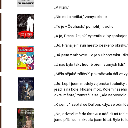
„V Plzni.“
„Nic mi to neříká,“ zamyslela se.
„To je v Čechách,“ pomohl jí trochu.
„A jo, Praha, že jo?“ vycenila zuby spokoj
„Jo, Praha je hlavni město českého okrsku,“ 
„Já jsem z Vrbovce. To je v Chorvatsku. Říká
„U nás bylo taky hodně přemístěných lidí.“
„Měls nějaké záliby?“ pokračovala dál ve vyz
„Jo. Lepil jsem modely vojenské techniky a t
jezdila na kole. Hrozně moc. Kolem našeho 
okraj města,“ zamračila se. „Ale nepovedlo s
„K čemu,“ zeptal se Dalibor, když se odmlče
„No, odvezli mě do ústavu a udělali mi toh
jsme přišli sem, zkusila jsem létat. Bylo to l