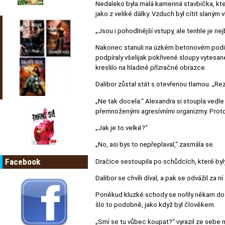
Nedaleko byla malá kamenná stavbička, kte
jako z veliké dálky. Vzduch byl cítit slaným 
„Jsou i pohodlnější vstupy, ale tenhle je nej
Nakonec stanuli na úzkém betonovém podiu. 
podpíraly všelijak pokřivené sloupy vytesan
kreslilo na hladině přízračné obrazce.
Dalibor zůstal stát s otevřenou tlamou. „Re
„Ne tak docela.“ Alexandra si stoupla vedle
přemnoženými agresívními organizmy. Proto 
„Jak je to velké?“
„No, asi bys to nepřeplaval,“ zasmála se.
Facebook
Dračice sestoupila po schůdcích, které byly
Dalibor se chvíli díval, a pak se odvážil za n
Poněkud kluzké schody se nořily někam do hl
šlo to podobně, jako když byl člověkem.
„Smí se tu vůbec koupat?“ vyrazil ze sebe 