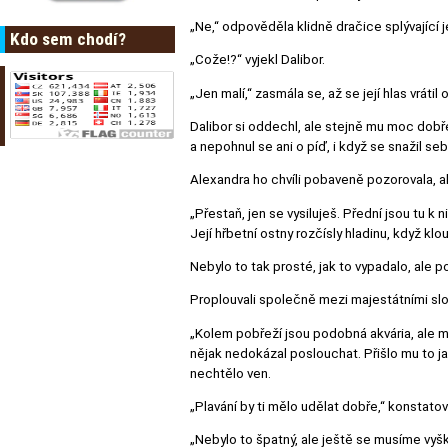
„Ne,“ odpověděla klidně dračice splývající j
Kdo sem chodí?
„Cože!?“ vyjekl Dalibor.
„Jen malí,“ zasmála se, až se její hlas vrátil
Dalibor si oddechl, ale stejně mu moc dobř
a nepohnul se ani o píď, i když se snažil se
Alexandra ho chvíli pobaveně pozorovala, al
„Přestaň, jen se vysiluješ. Přední jsou tu k
Její hřbetní ostny rozčísly hladinu, když kl
Nebylo to tak prosté, jak to vypadalo, ale 
Proplouvali společně mezi majestátními slou
„Kolem pobřeží jsou podobná akvária, ale mn
nějak nedokázal poslouchat. Přišlo mu to jak
nechtělo ven.
„Plavání by ti mělo udělat dobře,“ konstat
„Nebylo to špatný, ale ještě se musíme vyšk