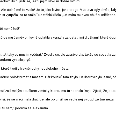
dovolili?“ ujistil se, jestli jejím slovům dobře rozumí.
 Ale úplně mě to vzalo! Je to jako lavina, jako droga. V ústavu byly chvíle, kd
o si vytrpěla, za to stálo.“ Roztáhlá křídla. „Já mám takovou chuť si udělat no
eště nemůžeš!“
Dračice mu úsměv omluvně oplatila a vyrazila za ostatními družkami, které dop
i. „A taky se musím vyčůrat.“ Zvedla se, ale zavrávorala, takže se spustila zase
krokem vyrazila pryč.
, které tvořily hlavně ruchy nedalekého města.
dračice položily rošt s masem. Pár kousků tam zbylo. Daliborovi bylo jasné, 
huť zalil malým douškem z misky, kterou mu tu nechala Darja. Zjistil, že je t
 si, že se vrací malá dračice, ale po chvíli se vedle něj vyloupl ze tmy nezam
jsi tu sám,“ podivila se Alexandra.