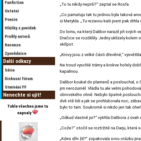
Fanfiction
„To tu nikdy neprší?“ zeptal se Rosťa.
Ostatní
„Co pamatuju tak tu jednou byla taková anomá
Poezie
si Matylda. „Tu rezavou kaši jsem pak drhla
Hlášky z povídek
Do lomu, na který Dalibor narazil při svých
Profily autorů
Dračice se rozdělily. Jedny uklízely kolem oh
skřípot.
Recenze
Zpovědnice
„Krovy jsou z velké části dřevěné,“ vysvětli
Další odkazy
Na troud vyschlé trámy a krokve hořely dobř
Série
kapalinou.
Diskusní fórum
Dalibor koukal do plamenů a poslouchal, o č
Stmívání FF
jim nerozuměl. Vládla tu ale velmi pohodov
Nenechte si ujít!
obrovského ohně. Nebylo špatné poslouchat t
dvě stě lidi a jak se prohlubovala noc, záb
Tohle všechno jsme tu
bylo to tam. Soukromě si nikdo jen tak ohe
napsaly
„Odkud vlastně jsi?“ vytrhla Dalibora z úva
„Cože?“ otočil se roztržitě na Darju, která
„Kdes dřív žil?“ zopakovala svou otázku jina