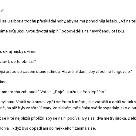
o!“
ěl se Dalibor a trochu přeskládal nohy, aby se mu pohodlněji leželo. „Až na te
áme svůj úkol. Svou životní náplň,“ odpověděla na nevyřčenou otázku.
es okraj misky s vínem.
avit, co to obnáší.“
ější práce se časem stane rutinou. Hlavně hlídám, aby všechno fungovalo.“
ímo.
tam trochu zabloudil.“ Vstala. „Pojď, ukážu ti něco lepšího.“
y lomu. Vrátili se kousek zpět směrem k městu, ale zatočili a ocitli se tak 
ině, na níž byly zvláštní útvary. Ve slabém měsíčním světle vypadaly jako dlo
se k té nejbližší přiblížil, aby se na ni podíval. Byla asi dva metry široká. D
mohla. I když bys dopadl asi do měkkého,“ zasmála se.