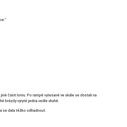
be.“
v jiné části lomu. Po rampě vytesané ve skále se dostali na
uhé brázdy vyryté jedna vedle druhé.
élka se dala těžko odhadnout.