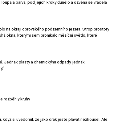
oupala barva, pod jejich kroky dunělo a ozvěna se vracela
molo na okraji obrovského podzemního jezera. Strop prostory
ouhá okna, kterými sem pronikalo měsíční světlo, které
těné. Jednak plasty a chemickými odpady, jednak
y.“
e rozběhly kruhy.
 když si uvědomil, že jako drak ještě plavat nezkoušel. Ale