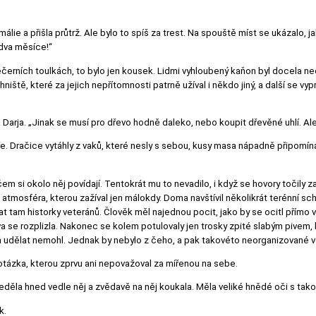
lie a přišla průtrž. Ale bylo to spíš za trest. Na spouště míst se ukázalo, 
 dva měsíce!“
 večerních toulkách, to bylo jen kousek. Lidmi vyhloubený kaňon byl docela ne
niště, které za jejich nepřítomnosti patrně užíval i někdo jiný, a další se vypr
la Darja. „Jinak se musí pro dřevo hodně daleko, nebo koupit dřevěné uhlí. Ale
e. Dračice vytáhly z vaků, které nesly s sebou, kusy masa nápadně připomínaj
em si okolo něj povídají. Tentokrát mu to nevadilo, i když se hovory točily 
á atmosféra, kterou zažíval jen málokdy. Doma navštívil několikrát terénní 
am historky veteránů. Člověk měl najednou pocit, jako by se ocitl přímo v p
ava se rozplizla. Nakonec se kolem potulovaly jen trosky zpité slabým pivem,
ň udělat nemohl. Jednak by nebylo z čeho, a pak takovéto neorganizované v
h otázka, kterou zprvu ani nepovažoval za mířenou na sebe.
 seděla hned vedle něj a zvědavě na něj koukala. Měla veliké hnědé oči s t
k.