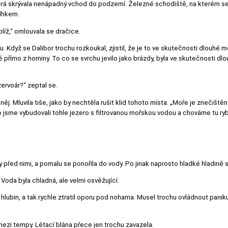
rá skrývala nenápadný vchod do podzemí. Železné schodiště, na kterém se l
vlhkem.
blíž,“ omlouvala se dračice.
Když se Dalibor trochu rozkoukal, zjistil, že je to ve skutečnosti dlouhé 
é přímo z horniny. To co se svrchu jevilo jako brázdy, byla ve skutečnosti dl
zervoár?“ zeptal se.
 něj. Mluvila tiše, jako by nechtěla rušit klid tohoto místa. „Moře je znečiš
jsme vybudovali tohle jezero s filtrovanou mořskou vodou a chováme tu ryb
 před nimi, a pomalu se ponořila do vody. Po jinak naprosto hladké hladině s
í. Voda byla chladná, ale velmi osvěžující.
ubin, a tak rychle ztratil oporu pod nohama. Musel trochu ovládnout paniku,
mezi tempy. Létací blána přece jen trochu zavazela.