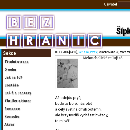
Uživatel
Šíp
Sekce
05.09.2016 [14:30],
Nerissa
,
Poezie
, komentováno 2×, zobraze
Melancholické miluji tě.
Titulní strana
O webu
Jak na to?
Soutěže
Sci-fi a Fantasy
Až odejdu pryč,
Thriller a Horor
bude to bolet nás obě
Romance
a celý svět na chvíli potemní,
ale brzy uvidíš vycházet hvězdy,
Komedie
to mi věř.
Akční