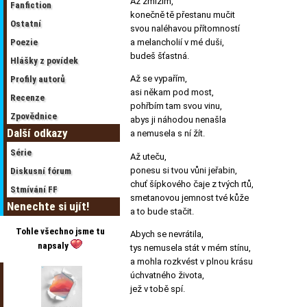
Až zmizím,
Fanfiction
konečně tě přestanu mučit
Ostatní
svou naléhavou přítomností
Poezie
a melancholií v mé duši,
budeš šťastná.
Hlášky z povídek
Až se vypařím,
Profily autorů
asi někam pod most,
Recenze
pohřbím tam svou vinu,
Zpovědnice
abys ji náhodou nenašla
Další odkazy
a nemusela s ní žít.
Série
Až uteču,
ponesu si tvou vůni jeřabin,
Diskusní fórum
chuť šípkového čaje z tvých rtů,
Stmívání FF
smetanovou jemnost tvé kůže
Nenechte si ujít!
a to bude stačit.
Tohle všechno jsme tu
Abych se nevrátila,
napsaly
tys nemusela stát v mém stínu,
a mohla rozkvést v plnou krásu
úchvatného života,
jež v tobě spí.