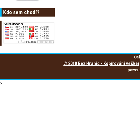
Kdo sem chodí?
Onl
© 2010 Bez Hranic - Kopírování vešker
power
>