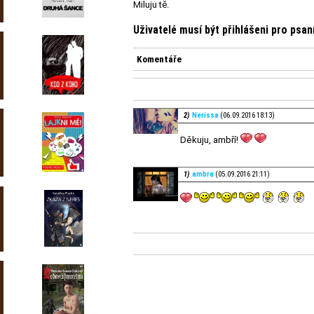
Miluju tě.
Uživatelé musí být přihlášeni pro psa
Komentáře
2)
Nerissa
(06.09.2016 18:13)
Děkuju, ambří!
1)
ambra
(05.09.2016 21:11)