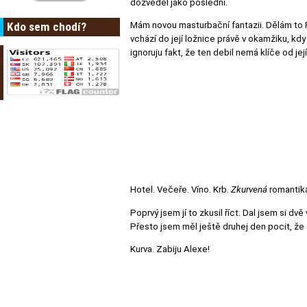
dozvěděl jako poslední.
Kdo sem chodí?
Mám novou masturbační fantazii. Dělám to Ph
vchází do její ložnice právě v okamžiku, kdy
ignoruju fakt, že ten debil nemá klíče od jej
Hotel. Večeře. Víno. Krb.
Zkurvená
romantika
Poprvý jsem jí to zkusil říct. Dal jsem si dvě
Přesto jsem měl ještě druhej den pocit, že
Kurva. Zabiju Alexe!