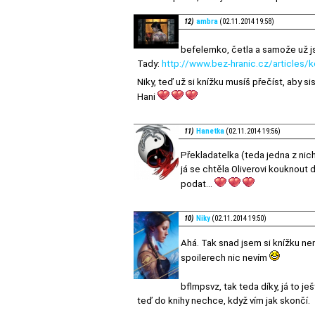
12)
ambra
(02.11.2014 19:58)
befelemko, četla a samože už j
Tady:
http://www.bez-hranic.cz/articles/k
Niky, teď už si knížku musíš přečíst, aby 
Hani
11)
Hanetka
(02.11.2014 19:56)
Překladatelka (teda jedna z nich
já se chtěla Oliverovi kouknout d
podat...
10)
Niky
(02.11.2014 19:50)
Ahá. Tak snad jsem si knížku n
spoilerech nic nevím
bflmpsvz, tak teda díky, já to j
teď do knihy nechce, když vím jak skončí.