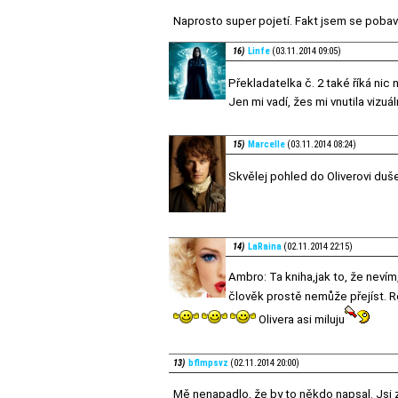
Naprosto super pojetí. Fakt jsem se pobav
16)
Linfe
(03.11.2014 09:05)
Překladatelka č. 2 také říká nic
Jen mi vadí, žes mi vnutila vizuá
15)
Marcelle
(03.11.2014 08:24)
Skvělej pohled do Oliverovi duš
14)
LaRaina
(02.11.2014 22:15)
Ambro: Ta kniha,jak to, že nevím
člověk prostě nemůže přejíst. Ro
Olivera asi miluju
13)
bflmpsvz
(02.11.2014 20:00)
Mě nenapadlo, že by to někdo napsal. Jsi 