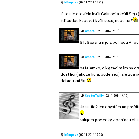
5)
bflmpsvz
(02.11.2014 19:21)
já to ale otevřela kvůli Colinovi a kvůli S
lidi budou kupovat kvůli sexu, nebo ne?
4)
ambra
(02.11.2014 19:19)
ST, Sexznam je z pohledu Phoebe
3)
ambra
(02.11.2014 19:18)
befelemko, díky, teď mám na dr
dost lidí (jakože hurá, bude sex), ale zdá
dobrou knížku
.
2)
SestraTwilly
(02.11.2014 19:17)
Ja sa tiež len chystám na prečíta
Milujem poviedky z pohľadu chla
1)
bflmpsvz
(02.11.2014 19:05)