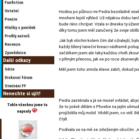
Fanfiction
Ostatní
Hodinu po půlnoci mi Pedra bezvládně visela
mnohem lepší výhled. Už nějakou dobu tančila
Poezie
bude ráno chcípat. Vzala si dneska ty úžasný
Hlášky z povídek
díky tomu jsem měl zaručený, že
svoje
oblíb
Profily autorů
Jak byli všichni kolem čím dal ožralejší, byl
Recenze
každý šílený taneční kreaci nádherně pohup
Zpovědnice
začátkem jsem ale taky každou chvíli zkoum
v přímým přenosu, jak se po roce zkurvenýh
Další odkazy
Série
Měl jsem toho zmrda Alexe zabít, dokud jse
Diskusní fórum
Stmívání FF
Nenechte si ujít!
Pedra zasténala a já se musel ovládat, aby
Tohle všechno jsme tu
že to právě dělám s Phoebe na jejím ušmudl
napsaly
projížděla můj mobil. Věděl jsem, co vidí.
čtyři.
Podívala se na mě se zdviženým obočím. Jen