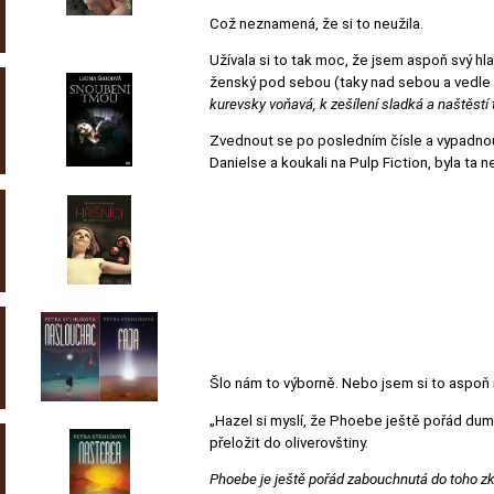
Což neznamená, že si to neužila.
Užívala si to tak moc, že jsem aspoň svý h
ženský pod sebou (taky nad sebou a vedle s
kurevsky voňavá, k zešílení sladká a naštěstí
Zvednout se po posledním čísle a vypadnout 
Danielse a koukali na Pulp Fiction, byla ta n
Šlo nám to výborně. Nebo jsem si to aspoň 
„Hazel si myslí, že Phoebe ještě pořád dum
přeložit do oliverovštiny.
Phoebe je ještě pořád zabouchnutá do toho zkurv