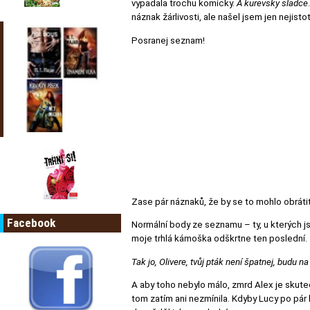
vypadala trochu komicky.
A kurevsky sladce
náznak žárlivosti, ale našel jsem jen nejist
Posranej seznam!
Zase pár náznaků, že by se to mohlo obrátit
Facebook
Normální body ze seznamu – ty, u kterých js
moje trhlá kámoška odškrtne ten poslední.
Tak jo, Olivere, tvůj pták není špatnej, budu 
A aby toho nebylo málo, zmrd Alex je sku
tom zatím ani nezmínila. Kdyby Lucy po pár