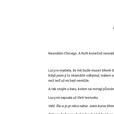
Nesnáším Chicago. A Ruth konečně nesnáš
Lucy si myslela, že mě bude muset šíleně dl
Když jsem jí to okamžitě odkývnul, málem se
než teď už mi bejt nemůže.
A tak stojím u baru, kolem se motají půvo
Lucy mi napsala už třetí textovku.
Vdrž. Šla si jn pr něco nahor. Jsem kurva šťstná ž 