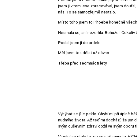
jsem ji v tom lese zpracovával, jsem doufal,
nás. To se samozřejmě nestalo.
Místo toho jsem to Phoebe konečně všechn
Nesmála se, ani nezdrhla. Bohužel. Cokoliv b
Poslal jsem ji do prdele.
Měl jsem to udělat už dávno.
Třeba před sedmnácti lety.
Vyhýbat se jí je peklo. Chybí mi při úplně 
nudnýho života. Až teď mi dochází, že jen d
svým duševním zdraví dožil ve svým oboru tři
V práci se stalo to, co se stát muselo. V C