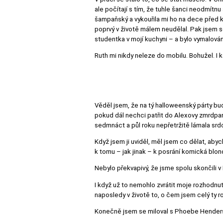
ale počítají s tím, že tuhle šanci neodmít
šampaňský a vykouřila mi ho na dece před kr
poprvý v životě málem neudělal. Pak jsem s
studentka v mojí kuchyni – a bylo vymalová
Ruth mi nikdy neleze do mobilu. Bohužel. I 
Věděl jsem, že na tý halloweenský párty bu
pokud dál nechci patřit do Alexovy zmrdpart
sedmnáct a půl roku nepřetržitě lámala srd
Když jsem ji uviděl, měl jsem co dělat, abyc
k tomu – jak jinak – k posrání komická blon
Nebylo překvapivý, že jsme spolu skončili v 
I když už to nemohlo zvrátit moje rozhodnut
naposledy v životě to, o čem jsem celý ty r
Konečně jsem se miloval s Phoebe Hender