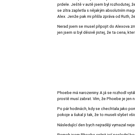
prdele. Ještě v autě jsem byl rozhodutej, ž
se zítra zapletla s nějakým absolutním mag
Alex. Jenže pak mi přišla zpráva od Ruth, že
Nerad jsem se musel připojit do Alexova zm
jen jsem si byl děsivě jistej, že ta cena, kt
Phoebe má narozeniny. A já se rozhodl vytáh
prostě musí zabrat. Vím, že Phoebe je jen 
Po pár hodinách, kdy se chechtala jako pomi
pokoje a šukal ji tak, že to museli slyšet vši
Následující den bych nejraději vymazal neje
Pomoh jsem Phoebe splnit její poslední bod 