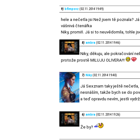
9)
bflmpsvz
(02.11.2014 19:49)
hele a nečetla jsi Než jsem tě poznala? Já
vášnivá čtenářka
Niky, promiň. Já si to neuvědomila, tohle 
8)
ambra
(02.11.2014 19:46)
Niky, děkuju, ale pokračování n
protože prostě MILUJU OLIVERA!!!
7)
Niky
(02.11.2014 19:40)
Já Sexznam taky ještě nečetla, a
nesnáším, takže bych se do povíd
a teď opravdu nevím, jestli vydr
6)
ambra
(02.11.2014 19:26)
Že by?