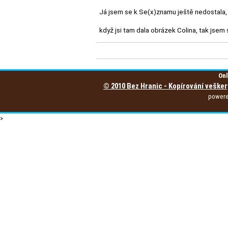
Já jsem se k Se(x)znamu ještě nedostala, 
když jsi tam dala obrázek Colina, tak jse
Onl
© 2010 Bez Hranic - Kopírování vešker
power
>