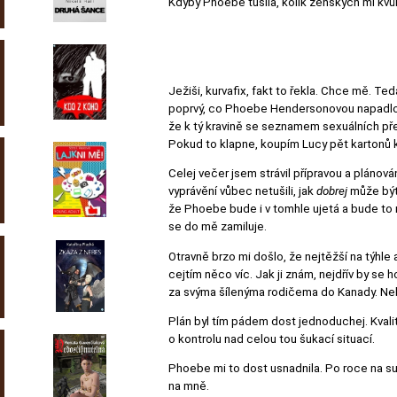
Kdyby Phoebe tušila, kolik ženských mi kvůli
Ježiši, kurvafix, fakt to řekla. Chce mě. T
poprvý, co Phoebe Hendersonovou napadlo, 
že k tý kravině se seznamem sexuálních před
Pokud to klapne, koupím Lucy pět kartonů 
Celej večer jsem strávil přípravou a plánová
vyprávění vůbec netušili, jak
dobrej
může bý
že Phoebe bude i v tomhle ujetá a bude to 
se do mě zamiluje.
Otravně brzo mi došlo, že nejtěžší na týhle 
cejtím něco víc. Jak ji znám, nejdřív by se 
za svýma šílenýma rodičema do Kanady. Neb
Plán byl tím pádem dost jednoduchej. Kvalit
o kontrolu nad celou tou šukací situací.
Phoebe mi to dost usnadnila. Po roce na such
na mně.