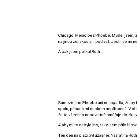
Chicago. Měsíc bez Phoebe. Myslel jsem, že
na jinou ženskou ani podívat. Jestli se mi ne
A pak jsem potkal Ruth.
Samozřejmě Phoebe ani nenapadlo, že by tu
spolu, připadá mi duchem nepřítomná. V obzv
že to všechno neodvratně směřuje do zkurv
A aby mi to nebylo líto, taky jsem přiložil sv
Ten den na pláži byl úžasnej. Nasrat na Ruth