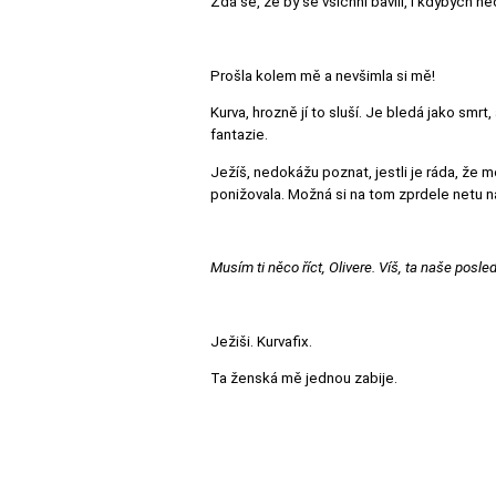
Zdá se, že by se všichni bavili, i kdybych 
Prošla kolem mě a nevšimla si mě!
Kurva, hrozně jí to sluší. Je bledá jako smr
fantazie.
Ježíš, nedokážu poznat, jestli je ráda, že 
ponižovala. Možná si na tom zprdele netu 
Musím ti něco říct, Olivere. Víš, ta naše pos
Ježiši. Kurvafix.
Ta ženská mě jednou zabije.