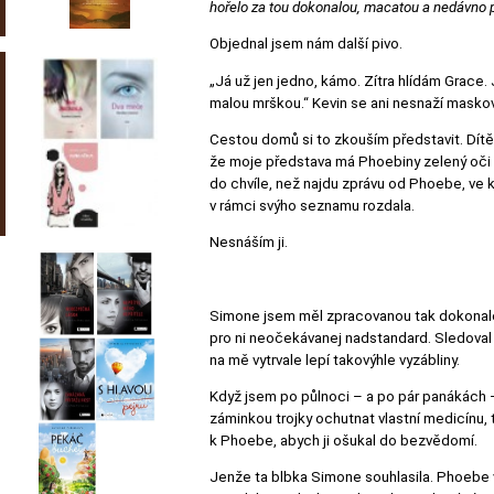
hořelo za tou dokonalou, macatou a nedávno 
Objednal jsem nám další pivo.
„Já už jen jedno, kámo. Zítra hlídám Grace. 
malou mrškou.“ Kevin se ani nesnaží maskov
Cestou domů si to zkouším představit. Dítě.
že moje představa má Phoebiny zelený oči a 
do chvíle, než najdu zprávu od Phoebe, ve k
v rámci svýho seznamu rozdala.
Nesnáším ji.
Simone jsem měl zpracovanou tak dokonale, ž
pro ni neočekávanej nadstandard. Sledoval j
na mě vytrvale lepí takovýhle vyzábliny.
Když jsem po půlnoci – a po pár panákách 
záminkou trojky ochutnat vlastní medicínu, 
k Phoebe, abych ji ošukal do bezvědomí.
Jenže ta blbka Simone souhlasila. Phoebe v