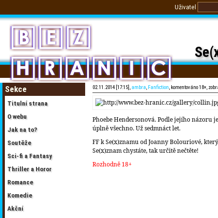
Uživatel
Se(
Sekce
02.11.2014 [17:15],
ambra
,
Fanfiction
, komentováno 18×, zob
Titulní strana
O webu
Phoebe Hendersonová. Podle jejího názoru je 
úplně všechno. Už sedmnáct let.
Jak na to?
FF k Se(x)znamu od Joanny Bolouriové, který
Soutěže
Se(x)znam chystáte, tak určitě nečtěte!
Sci-fi a Fantasy
Rozhodně 18+
Thriller a Horor
Romance
Komedie
Akční