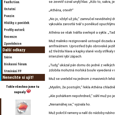
se zevnitř ozval unylý hlas: „Kdo to, sakra, j
Fanfiction
Ostatní
„Athéna, otevři!“
Poezie
„No jo, vždyť už jdu,“ zamručel neviditelný
Hlášky z povídek
vykoukla zarostlá tvář s poněkud opuchlýma
Profily autorů
Athéna se však tvářila sveřepě a sykla: „Tad
Recenze
Muž malinko rezignovaně ustoupil dozadu a u
Zpovědnice
amfiteátrem. Uprostřed bylo obrovské jezírko,
Další odkazy
až třeštila hlava a kapky slané vody stříkaly
intenzívní rybí zápach.
Série
Diskusní fórum
„Tudy,“ ukázal pán domu do jedné z velkých
zdobila mohutná mořská bouře vyvedená v
Stmívání FF
Nenechte si ujít!
Muž se uvelebil na jednom z masivních lehá
Tohle všechno jsme tu
„Myslím, že postojím,“ řekla Athéna chladn
napsaly
„Ale pohárkem nepohrdneš,“ sáhl muž po je
„Nenamáhej se,“ vyzvala ho.
Muž pokrčil rameny a nalil do nádoby rubíno