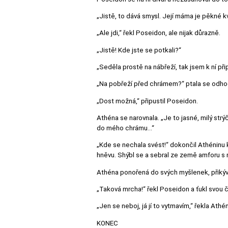
„Jistě, to dává smysl. Její máma je pěkné kv
„Ale jdi,“ řekl Poseidon, ale nijak důrazně.
„Jistě! Kde jste se potkali?“
„Seděla prostě na nábřeží, tak jsem k ní při
„Na pobřeží před chrámem?“ ptala se odho
„Dost možná,“ připustil Poseidon.
Athéna se narovnala. „Je to jasné, milý str
do mého chrámu…“
„Kde se nechala svést!“ dokončil Athéninu k
hněvu. Shýbl se a sebral ze země amforu s 
Athéna ponořená do svých myšlenek, přikývla
„Taková mrcha!“ řekl Poseidon a ťukl svou číší
„Jen se neboj, já jí to vytmavím,“ řekla Athén
KONEC