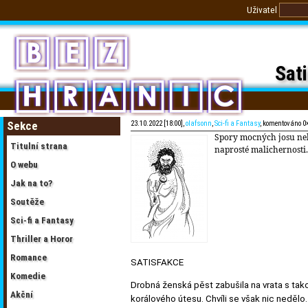
Uživatel
Sat
Sekce
23.10.2022 [18:00],
olafsonn
,
Sci-fi a Fantasy
, komentováno 0
Spory mocných josu neb
Titulní strana
naprosté malichernosti.
O webu
Jak na to?
Soutěže
Sci-fi a Fantasy
Thriller a Horor
Romance
SATISFAKCE
Komedie
Drobná ženská pěst zabušila na vrata s tak
Akční
korálového útesu. Chvíli se však nic nedělo.