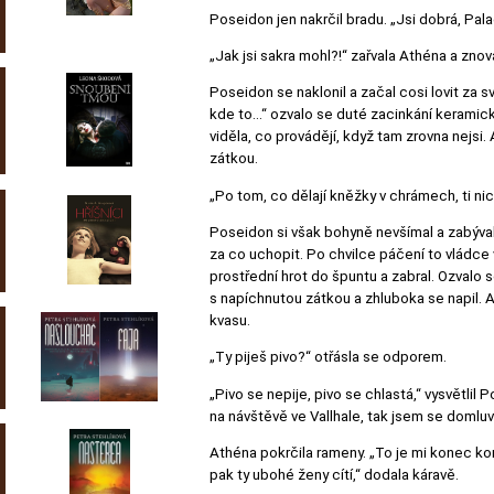
Poseidon jen nakrčil bradu. „Jsi dobrá, Pal
„Jak jsi sakra mohl?!“ zařvala Athéna a znov
Poseidon se naklonil a začal cosi lovit za 
kde to…“ ozvalo se duté zacinkání keramické
viděla, co provádějí, když tam zrovna nejsi
zátkou.
„Po tom, co dělají kněžky v chrámech, ti nic
Poseidon si však bohyně nevšímal a zabýval 
za co uchopit. Po chvilce páčení to vládce 
prostřední hrot do špuntu a zabral. Ozvalo s
s napíchnutou zátkou a zhluboka se napil.
kvasu.
„Ty piješ pivo?“ otřásla se odporem.
„Pivo se nepije, pivo se chlastá,“ vysvětlil 
na návštěvě ve Vallhale, tak jsem se domluvi
Athéna pokrčila rameny. „To je mi konec konc
pak ty ubohé ženy cítí,“ dodala káravě.