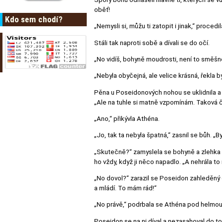
oběť!
Kdo sem chodí?
„Nemysli si, můžu ti zatopit i jinak,“ procedi
Stáli tak naproti sobě a dívali se do očí.
„No vidíš, bohyně moudrosti, není to směšn
„Nebyla obyčejná, ale velice krásná, řekla 
Pěna u Poseidonových nohou se uklidnila a s
„Ale na tuhle si matně vzpomínám. Taková č
„Ano,“ přikývla Athéna.
„Jo, tak ta nebyla špatná,“ zasnil se bůh. „
„Skutečně?“ zamyslela se bohyně a zlehka
ho vždy, když ji něco napadlo. „A nehrála t
„No dovol?“ zarazil se Poseidon zahleděný 
a mládí. To mám rád!“
„No právě,“ podrbala se Athéna pod helmou
Poseidon se na ni díval a nezasahoval do to