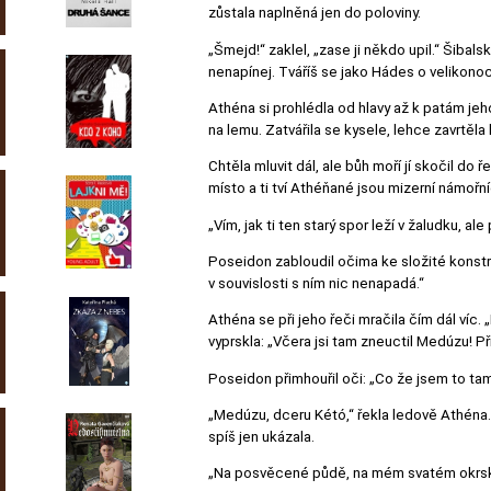
zůstala naplněná jen do poloviny.
„Šmejd!“ zaklel, „zase ji někdo upil.“ Šibals
nenapínej. Tváříš se jako Hádes o velikonocí
Athéna si prohlédla od hlavy až k patám je
na lemu. Zatvářila se kysele, lehce zavrtěla
Chtěla mluvit dál, ale bůh moří jí skočil d
místo a ti tví Athéňané jsou mizerní námořní
„Vím, jak ti ten starý spor leží v žaludku, al
Poseidon zabloudil očima ke složité konstr
v souvislosti s ním nic nenapadá.“
Athéna se při jeho řeči mračila čím dál víc
vyprskla: „Včera jsi tam zneuctil Medúzu! 
Poseidon přimhouřil oči: „Co že jsem to tam
„Medúzu, dceru Kétó,“ řekla ledově Athéna. P
spíš jen ukázala.
„Na posvěcené půdě, na mém svatém okrsk