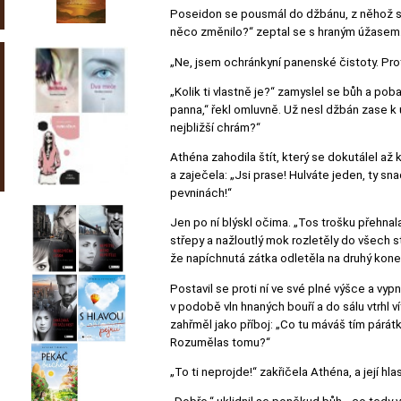
Poseidon se pousmál do džbánu, z něhož si p
něco změnilo?“ zeptal se s hraným úžasem
„Ne, jsem ochránkyní panenské čistoty. Pro
„Kolik ti vlastně je?“ zamyslel se bůh a pob
panna,“ řekl omluvně. Už nesl džbán zase k 
nejbližší chrám?“
Athéna zahodila štít, který se dokutálel až
a zaječela: „Jsi prase! Hulváte jeden, ty sna
pevninách!“
Jen po ní blýskl očima. „Tos trošku přehnal
střepy a nažloutlý mok rozletěly do všech s
že napíchnutá zátka odletěla na druhý kone
Postavil se proti ní ve své plné výšce a vyp
v podobě vln hnaných bouří a do sálu vtrhl v
zahřměl jako příboj: „Co tu máváš tím párát
Rozumělas tomu?“
„To ti neprojde!“ zakřičela Athéna, a její hla