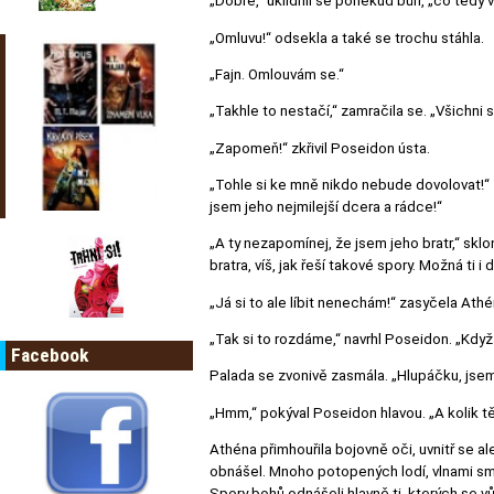
„Dobře,“ uklidnil se poněkud bůh, „co tedy 
„Omluvu!“ odsekla a také se trochu stáhla.
„Fajn. Omlouvám se.“
„Takhle to nestačí,“ zamračila se. „Všichni s
„Zapomeň!“ zkřivil Poseidon ústa.
„Tohle si ke mně nikdo nebude dovolovat!“ 
jsem jeho nejmilejší dcera a rádce!“
„A ty nezapomínej, že jsem jeho bratr,“ sk
bratra, víš, jak řeší takové spory. Možná ti 
„Já si to ale líbit nenechám!“ zasyčela Athé
„Tak si to rozdáme,“ navrhl Poseidon. „Když 
Facebook
Palada se zvonivě zasmála. „Hlupáčku, jsem 
„Hmm,“ pokýval Poseidon hlavou. „A kolik tě 
Athéna přimhouřila bojovně oči, uvnitř se a
obnášel. Mnoho potopených lodí, vlnami sme
Spory bohů odnášeli hlavně ti, kterých se vů