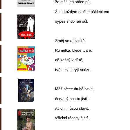
že máš jen srdce půl.
Že s každým dalším úšklebkem
sypeš si do ran sůl.
Směj se a hlasitě!
Rumělka, bledé tváře,
ač každý vidí tě,
tvé slzy skryjí snáze.
Máš přece druhé bavit,
červený nos to jistí-
Ať oni můžou slavit,
všichni rádoby čistí.