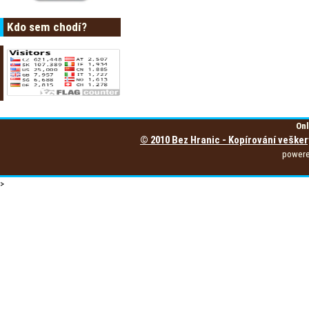
Kdo sem chodí?
Onl
© 2010 Bez Hranic - Kopírování vešker
power
>