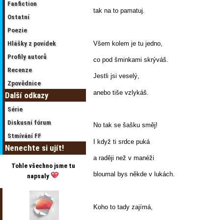
Fanfiction
tak na to pamatuj.
Ostatní
Poezie
Všem kolem je tu jedno,
Hlášky z povídek
Profily autorů
co pod šminkami skrýváš.
Recenze
Jestli jsi veselý,
Zpovědnice
anebo tiše vzlykáš.
Další odkazy
Série
Diskusní fórum
No tak se šašku směj!
Stmívání FF
I když ti srdce puká
Nenechte si ujít!
a raději než v manéži
Tohle všechno jsme tu
bloumal bys někde v lukách.
napsaly
Koho to tady zajímá,