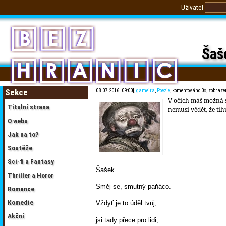
Uživatel
Šaš
Sekce
08.07.2016 [09:00],
gameira
,
Poezie
, komentováno 0×, zobraze
V očích máš možná s
Titulní strana
nemusí vědět, že tíhu
O webu
Jak na to?
Soutěže
Sci-fi a Fantasy
Šašek
Thriller a Horor
Směj se, smutný paňáco.
Romance
Komedie
Vždyť je to úděl tvůj,
Akční
jsi tady přece pro lidi,