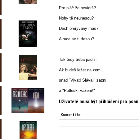
Pro pláč že nevidíš?
Nohy tě neunesou?
Dech přerývaný máš?
A ruce se ti třesou?
Tak tedy třeba padni.
Až budeš ležet na zemi,
snad "Vivat! Sláva!" zazní
a "Potlesk, vážení!"
Uživatelé musí být přihlášeni pro psa
Komentáře