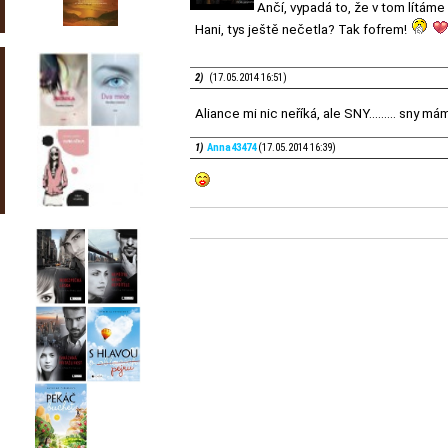
Ančí, vypadá to, že v tom lítám
Hani, tys ještě nečetla? Tak fofrem!
2)
(17.05.2014 16:51)
Aliance mi nic neříká, ale SNY......... sny m
1)
Anna43474
(17.05.2014 16:39)