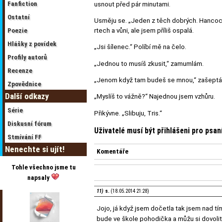
Fanfiction
usnout před pár minutami.
Ostatní
Usměju se. „Jeden z těch dobrých. Hancocků
Poezie
rtech a vůni, ale jsem příliš ospalá.
Hlášky z povídek
„Jsi šílenec.“ Políbí mě na čelo.
Profily autorů
„Jednou to musíš zkusit,“ zamumlám.
Recenze
„Jenom když tam budeš se mnou,“ zašeptá
Zpovědnice
Další odkazy
„Myslíš to vážně?“ Najednou jsem vzhůru.
Série
Přikývne. „Slibuju, Tris.“
Diskusní fórum
Uživatelé musí být přihlášeni pro psa
Stmívání FF
Nenechte si ujít!
Komentáře
Tohle všechno jsme tu
napsaly
11)
s.
(18.05.2014 21:28)
Jojo, já když jsem dočetla tak jsem nad t
bude ve škole pohodička a můžu si dovolit 