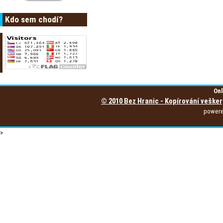
Kdo sem chodí?
Onl
© 2010 Bez Hranic - Kopírování vešker
power
>