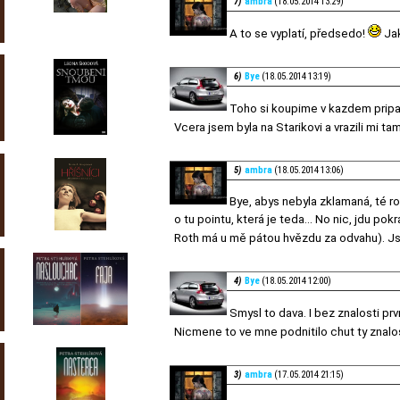
7)
ambra
(18.05.2014 13:29)
A to se vyplatí, předsedo!
Jak
6)
Bye
(18.05.2014 13:19)
Toho si koupime v kazdem prip
Vcera jsem byla na Starikovi a vrazili mi tam
5)
ambra
(18.05.2014 13:06)
Bye, abys nebyla zklamaná, té r
o tu pointu, která je teda... No nic, jdu p
Roth má u mě pátou hvězdu za odvahu). Js
4)
Bye
(18.05.2014 12:00)
Smysl to dava. I bez znalosti pr
Nicmene to ve mne podnitilo chut ty znalos
3)
ambra
(17.05.2014 21:15)