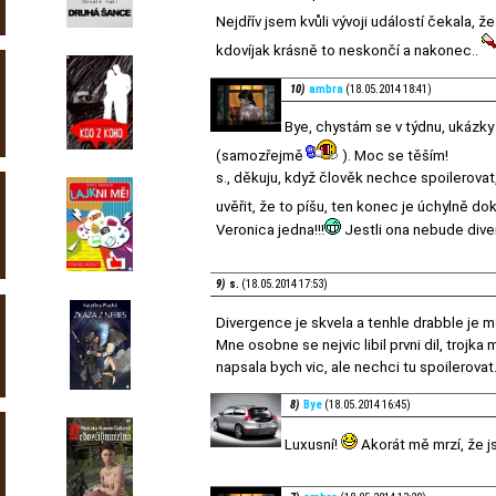
Nejdřív jsem kvůli vývoji událostí čekal
kdovíjak krásně to neskončí a nakonec..
10)
ambra
(18.05.2014 18:41)
Bye, chystám se v týdnu, ukázky 
(samozřejmě
). Moc se těším!
s., děkuju, když člověk nechce spoilerovat
uvěřit, že to píšu, ten konec je úchylně do
Veronica jedna!!!
Jestli ona nebude dive
9)
s.
(18.05.2014 17:53)
Divergence je skvela a tenhle drabble je 
Mne osobne se nejvic libil prvni dil, trojk
napsala bych vic, ale nechci tu spoilerova
8)
Bye
(18.05.2014 16:45)
Luxusní!
Akorát mě mrzí, že js