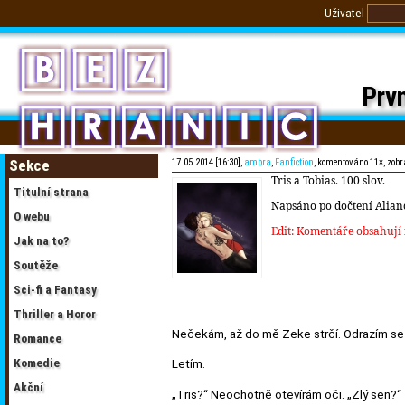
Uživatel
Prvn
Sekce
17.05.2014 [16:30],
ambra
,
Fanfiction
, komentováno 11×, zob
Tris a Tobias. 100 slov.
Titulní strana
Napsáno po dočtení Aliance
O webu
Edit: Komentáře obsahuj
Jak na to?
Soutěže
Sci-fi a Fantasy
Thriller a Horor
Nečekám, až do mě Zeke strčí. Odrazím se 
Romance
Komedie
Letím.
Akční
„Tris?“ Neochotně otevírám oči. „Zlý sen?“ 