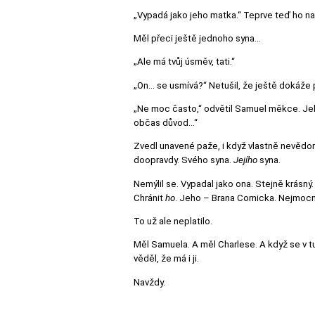
„Vypadá jako jeho matka.“ Teprve teď ho nap
Měl přeci ještě jednoho syna…
„Ale má tvůj úsměv, tati.“
„On… se usmívá?“ Netušil, že ještě dokáže 
„Ne moc často,“ odvětil Samuel měkce. Jeh
občas důvod…“
Zvedl unavené paže, i když vlastně nevědomky
doopravdy. Svého syna.
Jejího
syna.
Nemýlil se. Vypadal jako ona. Stejně krásný.
Chránit
ho
. Jeho – Brana Cornicka. Nejmocn
To už ale neplatilo.
Měl Samuela. A měl Charlese. A když se v 
věděl, že má i ji.
Navždy.