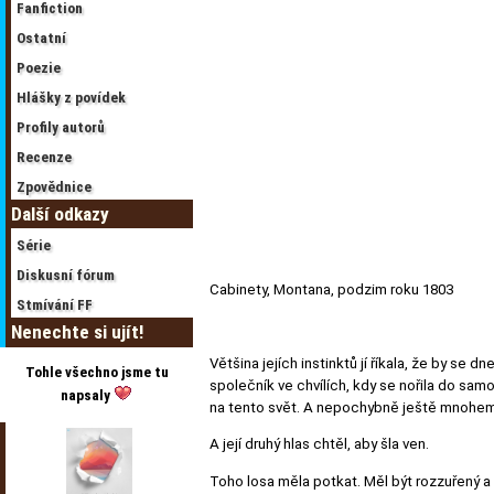
Fanfiction
Ostatní
Poezie
Hlášky z povídek
Profily autorů
Recenze
Zpovědnice
Další odkazy
Série
Diskusní fórum
Cabinety, Montana, podzim roku 1803
Stmívání FF
Nenechte si ujít!
Většina jejích instinktů jí říkala, že by se 
Tohle všechno jsme tu
společník ve chvílích, kdy se nořila do sam
napsaly
na tento svět. A nepochybně ještě mnohem
A její druhý hlas chtěl, aby šla ven.
Toho losa měla potkat. Měl být rozzuřený a m