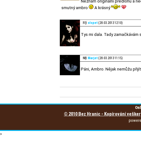
Neznám originální předlohu a neč
smutný ambro
A krásný
11)
olspet
(28.03.2013 12:10)
Tys mi dala. Tady zamačkávám sl
10)
Marjet
(28.03.2013 11:15)
Páni, Ambro. Nějak nemůžu přijít
Onl
© 2010 Bez Hranic - Kopírování vešker
power
>