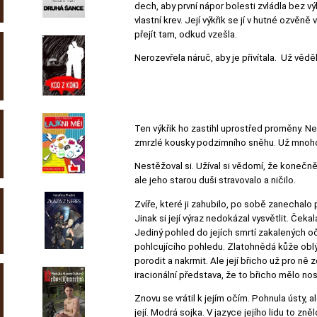
dech, aby první nápor bolesti zvládla bez vý
vlastní krev. Její výkřik se jí v hutné ozvěně
přejít tam, odkud vzešla.
Nerozevřela náruč, aby je přivítala. Už věděla
Ten výkřik ho zastihl uprostřed proměny. Nez
zmrzlé kousky podzimního sněhu. Už mnoho s
Nestěžoval si. Užíval si vědomí, že konečně
ale jeho starou duši stravovalo a ničilo.
Zvíře, které ji zahubilo, po sobě zanechalo
Jinak si její výraz nedokázal vysvětlit. Ček
Jediný pohled do jejích smrtí zakalených očí
pohlcujícího pohledu. Zlatohnědá kůže obl
porodit a nakrmit. Ale její břicho už pro ně
iracionální představa, že to břicho mělo nos
Znovu se vrátil k jejím očím. Pohnula ústy, a
její. Modrá sojka. V jazyce jejího lidu to zn