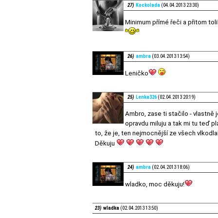
27)
Kockolada
(04.04.2013 23:30)
Minimum přímé řeči a přitom toli
26)
ambra
(03.04.2013 13:54)
Leničko
25)
Lenka326
(02.04.2013 20:19)
Ambro, zase ti stačilo - vlastně 
opravdu miluju a tak mi tu teď p
to, že je, ten nejmocnější ze všech vlkodla
Děkuju
24)
ambra
(02.04.2013 18:06)
wladko, moc děkuju!
23)
wladka
(02.04.2013 13:50)