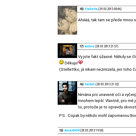
18)
Stelletta
(29.03.2013 00:46)
Ahááá, tak tam se přede mnou 
17)
ambra
(28.03.2013 21:57)
Vy jste fakt úžasné. Někdy se čl
Děkuju!
(Stellettko, já nikam nezmizela, jen toho č
16)
SarkaS
(28.03.2013 21:32)
Nirvána pro unavené oči a vyčerp
mnohem lepší. Vlastně, pro mě je
to, protože je to opravdu skvos
P.S.: Copak by někdo mohl zapomenou Bou
15)
Anna43474
(28.03.2013 19:50)