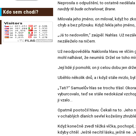
Neprosila o odpuštění; to ostatně nedělala
navždy tě bude ochraňovat, Brane.
Kdo sem chodí?
Milovala jeho jméno; on miloval, když ho zkou
chyb a bez přízvuku. Když řekla jeho jméno
„Já to nedovolím,“ zaúpěl. Nahlas. Už nezá
nezáleželo na ničem.
Už neodpověděla. Naklonila hlavu ve vlčím ges
mohl nalhávat, že neumírá. Držel se toho mís
Její lidé jí pomohli; on ji celou dobu jen d
Uběhlo několik dnů, a i když stále mrzlo, by
„Tati?“ Samuelův hlas se trochu třásl. Okoral
vyburcovalo, teď se stále nedokázal vzchop
ji vzalo…
Opatrně pootočil hlavu. Čekali na to. Jeho ná
v ochablých dlaních sevřel kožešiny zhrublé 
Když konečně zvedl těžká víčka, pochopil, ž
kdyby chtěl. Ještě necítil lásku, ještě ne. J