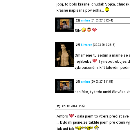
jooj, to bolo krasne, chudak Sojka, chudak
krasne napisana poviedka...
22)
ambra
(31.03.2013 12:44)
Silví
21)
Silvaren
(30.03.2013 23:15)
Omámeně tu sedím a marně se sn
nejhloubš.
Ty nepotřebuješ dl
vybroušeném, křišťálovém podno
20)
ambra
(29.03.2013 11:58)
haničko, ty teda umíš člověka z
19)
(29.03.2013 11:05)
Ambro
- dala jsem to včera přečíst své 
... bylo mi jasné,že takhle jsem pře čtení v
tak asi tak