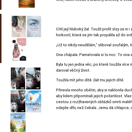
Cítil její hluboký žal. Toužil prolít slzy za 
horkostí, která se jim tak propálila až do sr
„Už to nikdy neudělám,“ sliboval zoufalým,
Ona chápala. Pamatovala si tu noc. To ona a
Byla tu jen jedna věc, po které toužila více 
daroval věčný život.
Toužila mít jeho dítě.
Dát
mu jejich dítě.
Přinesla mnoho obětin, aby si naklonila duch
aby lidem připomínali jejich pošetilost. Vlas
cestou z rozžhavených oblázků smrti maléh
odejde dřív, než čekala. Jemu dá chlapce; 