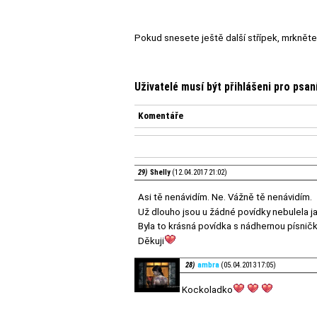
Pokud snesete ještě další střípek, mrknět
Uživatelé musí být přihlášeni pro psa
Komentáře
29)
Shelly
(12.04.2017 21:02)
Asi tě nenávidím. Ne. Vážně tě nenávidím.
Už dlouho jsou u žádné povídky nebulela j
Byla to krásná povídka s nádhernou písnič
Děkuji
28)
ambra
(05.04.2013 17:05)
Kockoladko