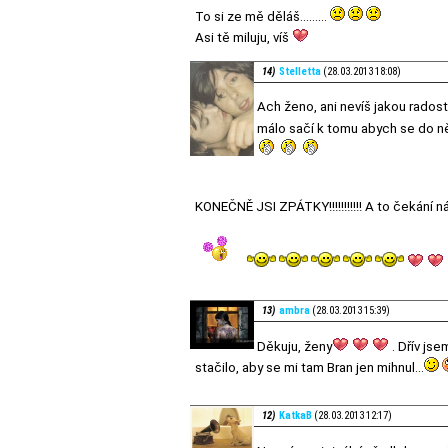
To si ze mě děláš.........
Asi tě miluju, víš
14)
Stelletta
(28.03.2013 18:08)
Ach ženo, ani nevíš jakou radost 
málo sačí k tomu abych se do ně
KONEČNĚ JSI ZPÁTKY!!!!!!!!!!! A to čekání n
13)
ambra
(28.03.2013 15:39)
Děkuju, ženy
. Dřív jse
stačilo, aby se mi tam Bran jen mihnul...
12)
KatkaB
(28.03.2013 12:17)