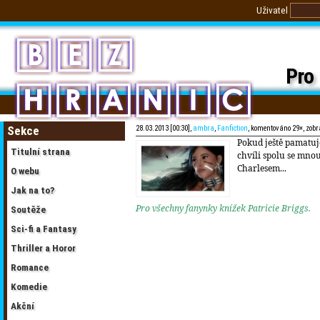
Uživatel
Pro 
Sekce
28.03.2013 [00:30],
ambra
,
Fanfiction
, komentováno 29×, zob
Pokud ještě pamatuj
Titulní strana
chvíli spolu se mnou
Charlesem...
O webu
Jak na to?
Pro všechny fanynky knížek Patricie Briggs.
Soutěže
Sci-fi a Fantasy
Thriller a Horor
Romance
Komedie
Akční