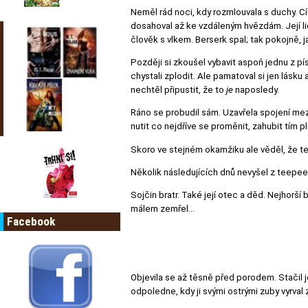
Neměl rád noci, kdy rozmlouvala s duchy. Cíti
dosahoval až ke vzdáleným hvězdám. Její lid
člověk s vlkem. Berserk spal; tak pokojně, j
Později si zkoušel vybavit aspoň jednu z pís
chystali zplodit. Ale pamatoval si jen lásku
nechtěl připustit, že to
je
naposledy.
Ráno se probudil sám. Uzavřela spojení mezi 
nutit co nejdříve se proměnit, zahubit tím p
Skoro ve stejném okamžiku ale věděl, že ten
Několik následujících dnů nevyšel z teepee.
Sojčin bratr. Také její otec a děd. Nejhorší 
málem zemřel…
Facebook
Objevila se až těsně před porodem. Stačil 
odpoledne, kdy ji svými ostrými zuby vyrval z