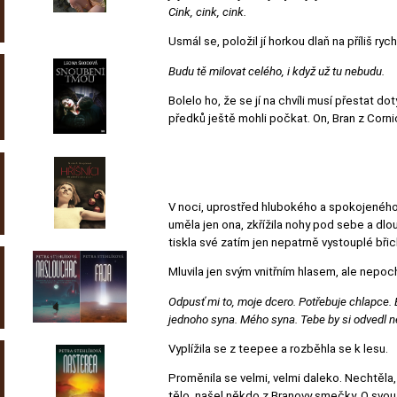
Cink, cink, cink.
Usmál se, položil jí horkou dlaň na příliš ry
Budu tě milovat celého, i když už tu nebudu.
Bolelo ho, že se jí na chvíli musí přestat do
předků ještě mohli počkat. On, Bran z Corn
V noci, uprostřed hlubokého a spokojeného 
uměla jen ona, zkřížila nohy pod sebe a dlo
tiskla své zatím jen nepatrně vystouplé břic
Mluvila jen svým vnitřním hlasem, ale nepochy
Odpusť mi to, moje dcero. Potřebuje chlapce.
jednoho syna. Mého syna. Tebe by si odvedl n
Vyplížila se z teepee a rozběhla se k lesu.
Proměnila se velmi, velmi daleko. Nechtěla,
tělo, našel někdo z Branovy smečky. O svo