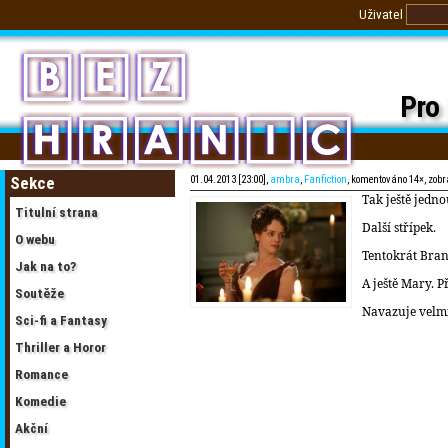
Uživatel
Pro 
Sekce
01.04.2013 [23:00],
ambra
,
Fanfiction
, komentováno 14×, zob
Tak ještě jedn
Titulní strana
Další střípek.
O webu
Tentokrát Bran
Jak na to?
A ještě Mary. P
Soutěže
Navazuje velm
Sci-fi a Fantasy
Thriller a Horor
Romance
Komedie
Akční