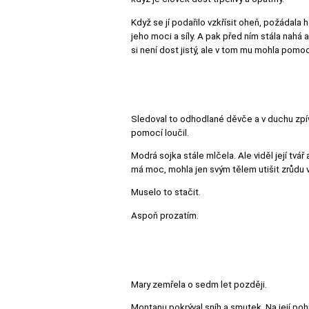
Když se jí podařilo vzkřísit oheň, požádala h
jeho moci a síly. A pak před ním stála nahá a
si není dost jistý, ale v tom mu mohla pomoc
Sledoval to odhodlané děvče a v duchu zpíva
pomocí loučil.
Modrá sojka stále mlčela. Ale viděl její tvář a
má moc, mohla jen svým tělem utišit zrůdu 
Muselo to stačit.
Aspoň prozatím.
Mary zemřela o sedm let později.
Montanu pokrýval sníh a smutek. Na její pohř