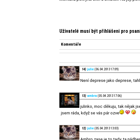
Uživatelé musí být přihlášeni pro psa
Komentáře
14)
julie
(06.04.2013 17:09)
Není deprese jako deprese, tah
13)
ambra
(05.04.2013 17:06)
julinko, moc děkuju, tak nějak j
jsem ráda, když se vás pár ozve
12)
julie
(05.04.2013 13:03)
Ambro,zase je to tady, ta nádher