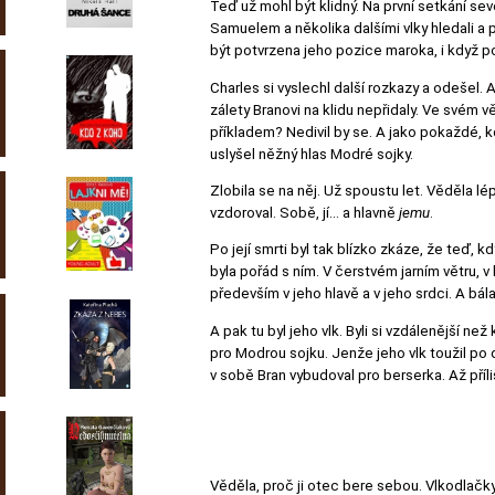
Teď už mohl být klidný. Na první setkání se
Samuelem a několika dalšími vlky hledali a 
být potvrzena jeho pozice maroka, i když 
Charles si vyslechl další rozkazy a odešel. 
zálety Branovi na klidu nepřidaly. Ve svém 
příkladem? Nedivil by se. A jako pokaždé, 
uslyšel něžný hlas Modré sojky.
Zlobila se na něj. Už spoustu let. Věděla 
vzdoroval. Sobě, jí… a hlavně
jemu
.
Po její smrti byl tak blízko zkáze, že teď, 
byla pořád s ním. V čerstvém jarním větru, 
především v jeho hlavě a v jeho srdci. A bála
A pak tu byl jeho vlk. Byli si vzdálenější ne
pro Modrou sojku. Jenže jeho vlk toužil po 
v sobě Bran vybudoval pro berserka. Až příl
Věděla, proč ji otec bere sebou. Vlkodlačky