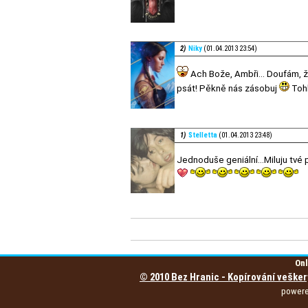
2)
Niky
(01.04.2013 23:54)
Ach Bože, Ambři... Doufám, že
psát! Pěkně nás zásobuj
Tohl
1)
Stelletta
(01.04.2013 23:48)
Jednoduše geniální...Miluju tvé p
Onl
© 2010 Bez Hranic - Kopírování vešker
power