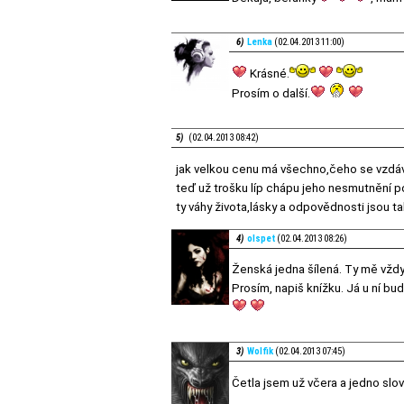
6)
Lenka
(02.04.2013 11:00)
Krásné.
Prosím o další.
5)
(02.04.2013 08:42)
jak velkou cenu má všechno,čeho se vzd
teď už trošku líp chápu jeho nesmutnění po
ty váhy života,lásky a odpovědnosti jsou t
4)
olspet
(02.04.2013 08:26)
Ženská jedna šílená. Ty mě vžd
Prosím, napiš knížku. Já u ní bud
3)
Wolfik
(02.04.2013 07:45)
Četla jsem už včera a jedno slo