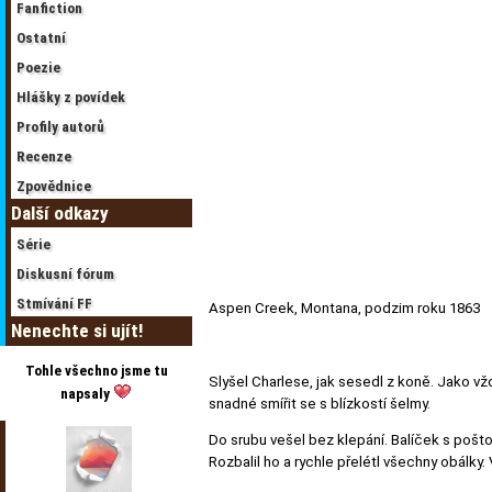
Fanfiction
Ostatní
Poezie
Hlášky z povídek
Profily autorů
Recenze
Zpovědnice
Další odkazy
Série
Diskusní fórum
Stmívání FF
Aspen Creek, Montana, podzim roku 1863
Nenechte si ujít!
Tohle všechno jsme tu
Slyšel Charlese, jak sesedl z koně. Jako vž
napsaly
snadné smířit se s blízkostí šelmy.
Do srubu vešel bez klepání. Balíček s poš
Rozbalil ho a rychle přelétl všechny obálky