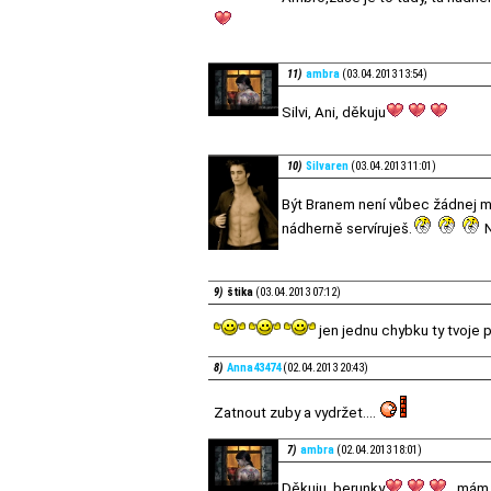
11)
ambra
(03.04.2013 13:54)
Silvi, Ani, děkuju
10)
Silvaren
(03.04.2013 11:01)
Být Branem není vůbec žádnej 
nádherně servíruješ.
N
9)
štika
(03.04.2013 07:12)
jen jednu chybku ty tvoje p
8)
Anna43474
(02.04.2013 20:43)
Zatnout zuby a vydržet....
7)
ambra
(02.04.2013 18:01)
Děkuju, berunky
, mám 