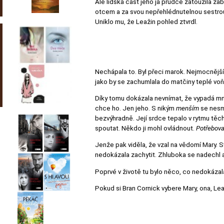
Ale lidská část jeho já prudce zatoužila za
otcem a za svou nepřehlédnutelnou sestrou. Z
Uniklo mu, že Leažin pohled ztvrdl.
Nechápala to. Byl přeci marok. Nejmocnější z
jako by se zachumlala do matčiny teplé vo
Díky tomu dokázala nevnímat, že vypadá mn
chce ho. Jen jeho. S nikým
menším
se nesmí
bezvýhradně. Její srdce tepalo v rytmu těc
spoutat. Někdo ji mohl ovládnout.
Potřebova
Jenže pak viděla, že vzal na vědomí Mary. Sva
nedokázala zachytit. Zhluboka se nadechl a on
Poprvé v životě tu bylo něco, co nedokázala
Pokud si Bran Cornick vybere Mary, ona, Lea