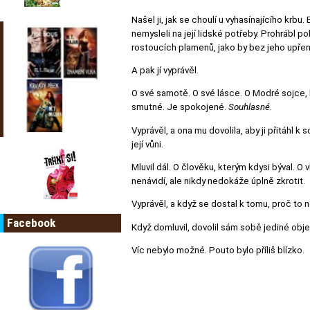
Našel ji, jak se choulí u vyhasínajícího krbu. 
nemysleli na její lidské potřeby. Prohrábl po
rostoucích plamenů, jako by bez jeho upře
A pak jí vyprávěl.
O své samotě. O své lásce. O Modré sojce, kt
smutné. Je spokojené.
Souhlasné
.
Vyprávěl, a ona mu dovolila, aby ji přitáhl 
její vůni.
Mluvil dál. O člověku, kterým kdysi býval. O
nenávidí, ale nikdy nedokáže úplně zkrotit.
Vyprávěl, a když se dostal k tomu, proč to 
Facebook
Když domluvil, dovolil sám sobě jediné objet
Víc nebylo možné. Pouto bylo příliš blízko.