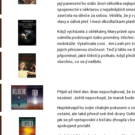
její panenství ho stálo život několika nejle
spojenectví s některou z nejsilnějších smeč
zavrčela na děvče za sebou. Věděla, že ji v
vlasy a zářivá pleť. I mezi vlkodlačkami platil
Když vycházela z oblékárny, Mary právě opouš
odmítla podstoupit riziko proměny. Všichni a
nedokáže. Vyzařovala cosi… Ani Leah pro to
jejich přirozenou útočnost. Teď jí táhlo na t
připomínat, jaké štěstí ji potkalo, když přež
všechno, co se jí nelíbilo.
Přijeli až třetí den. Bran nepochyboval, ž
nezávisí. Ještě nepochopil, že marok bud
Nepřekvapil ho svým chabým pokusem o vzdo
ostatní, ale také přivezl své dvě dcery. Osl
jak se při vystupování z kočáru zhoupla v b
spokojeně protáhl.