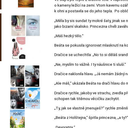
o kameny ležící na zemi. Vtom kavernu ozářil
k ohni a postavila se do jeho tepla. Po obli
„Měla by sis sundat ty mokré šaty, jinak se
jako bizarní skalisko. Princezna chvíli zaváh
„Máš hezký tělo.“
Beáta se pokusila ignorovat mlasknutí na konc
Dračice se uchechtla: „No to si děláš srand
„Ne, myslím to vážně. I ty náušnice ti sluší.“
Dračice naklonila hlavu. „Já nemám žádný n
„Ale máš,“ ukázala Beáta na dračí hlavu do m
Dračice rychle, jakoby ve strachu, zvedla př
schopen tak titěrnou věcičku zachytit.
„Ty, jak se vlastně jmenuješ?“ rychle změni
„Beáta z Holštejna,“ špitla princezna, „a ty?
„Devoratrix.“