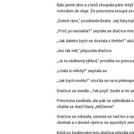
Bylo jasné ráno a z lesů stoupala pára. Když
vchodem do sluje. Že princezna stoupá za ní
„Dobré ráno,“ pozdravila Beáta. Její šaty b
„Proč jsi neutekla?“ zeptala se dračice mís
„Jak daleko bych se dostala s tímhle?“ uká
„Asi tak míli,“ připustila dračice.
„Je tu nádherný výhled,“ protáhla se princezn
„Lítala si někdy?“ zeptala se.
„Jak bych mohla?“ otočila se na ni překvap
Dračice se zvedla. „Tak pojď. Sedni si mi za
Princezna zaváhala, ale pak se vyškrábala n
chytila se dračí hlavy. „Můžeme!“
Dračice se odrazila, vznesla se nad les a r
obrátek a v divoké vývrtce se spustily k zem
Když po hodinovém letu dračice přistála před