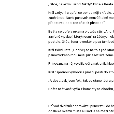
„Otče, nevezmu si ho! Nikdy!“ křičela Beáta.
Král vzdychl a opřel se pohodlněji v křesl
zachránce. Navíc panovník neuvěřitelně moc
představit, co ti ten sňatek přinese?“
Beáta se opřela rukama o otcův stůl. „Ano. 
zavřené v paláci, který nesmí za žádných ok
postele. Otče, fena loveckého psa tam bude
Král zkřivil ústa. „Podívej se na to z jiné s
panovnického rodu musí přinášet své zemi 
Princezna na něj vyvalila oči a naklonila hla
Král najednou vyskočil a praštil pěstí do sto
„A dost! Jak jsem řekl, tak se stane. Jdi a 
Beáta naštvaně vyšla z komnaty na chodbu, k
---
Průvod dvořanů doprovázel princeznu do hod
došla ke svému místa a usadila se mezi otc