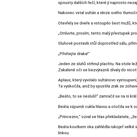
spousty dalších řečí, které jí naprosto nezaj
Nakonec vstal sultán a skrze svého tlumoč
Otevřely se dveře a vstoupilo šest mužů, kt
„Omluvte, prosím, tento malý přestupek pro
Sluhové postavili stůl doprostřed sálu, pří
„Přivítejte draka!“
Jeden ze sluhů strhnul plachtu. Na stole lež
Zakalené oči se bezvýrazně dívaly do nicoty
Aplaus, který vyvolalo sultánovo vystoupení,
Ta vyskočila, aniž by spustila zrak ze zohav
„Beáto, to se nesluší!“ zamračil se na ni král
Beáta vzpurně cukla hlavou a otočila se k od
„Princezno,“ ozval se hlas překladatele, „ž
Beáta koutkem oka zahlédla rukojeť velké se
linkou.