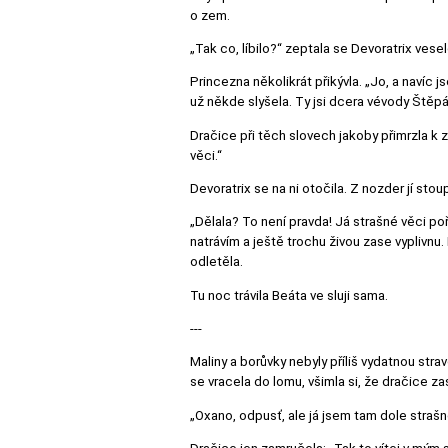
o zem.
„Tak co, líbilo?“ zeptala se Devoratrix vesel
Princezna několikrát přikývla. „Jo, a navíc
už někde slyšela. Ty jsi dcera vévody Štěp
Dračice při těch slovech jakoby přimrzla k ze
věci.“
Devoratrix se na ni otočila. Z nozder jí stou
„Dělala? To není pravda! Já strašné věci poř
natrávím a ještě trochu živou zase vyplivnu
odletěla.
Tu noc trávila Beáta ve sluji sama.
---
Maliny a borůvky nebyly příliš vydatnou str
se vracela do lomu, všimla si, že dračice za
„Oxano, odpusť, ale já jsem tam dole strašn