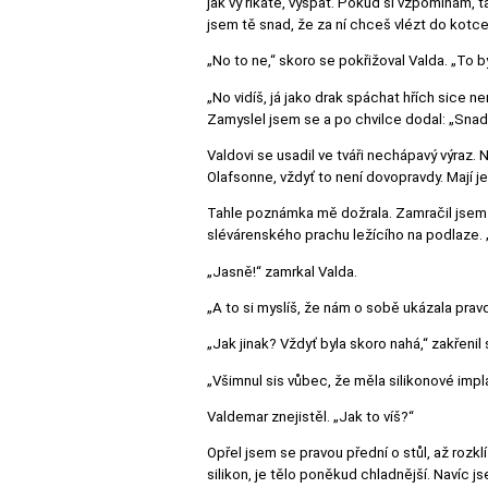
jak vy říkáte, vyspat. Pokud si vzpomínám, tak 
jsem tě snad, že za ní chceš vlézt do kotce 
„No to ne,“ skoro se pokřižoval Valda. „To by
„No vidíš, já jako drak spáchat hřích sice n
Zamyslel jsem se a po chvilce dodal: „Snad 
Valdovi se usadil ve tváři nechápavý výraz. N
Olafsonne, vždyť to není dovopravdy. Mají 
Tahle poznámka mě dožrala. Zamračil jsem 
slévárenského prachu ležícího na podlaze. „
„Jasně!“ zamrkal Valda.
„A to si myslíš, že nám o sobě ukázala prav
„Jak jinak? Vždyť byla skoro nahá,“ zakřenil 
„Všimnul sis vůbec, že měla silikonové impl
Valdemar znejistěl. „Jak to víš?“
Opřel jsem se pravou přední o stůl, až roz
silikon, je tělo poněkud chladnější. Navíc js