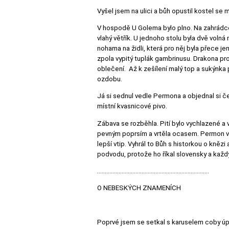
Vyšel jsem na ulici a bůh opustil kostel se 
V hospodě U Golema bylo plno. Na zahrádce 
vlahý větřík. U jednoho stolu byla dvě voln
nohama na židli, která pro něj byla přece j
zpola vypitý tuplák gambrinusu. Drakona pro
oblečení. Až k zešílení malý top a sukýnka
ozdobu.
Já si sednul vedle Permona a objednal si č
místní kvasnicové pivo.
Zábava se rozběhla. Pití bylo vychlazené a
pevným poprsím a vrtěla ocasem. Permon vy
lepší vtip. Vyhrál to Bůh s historkou o kněz
podvodu, protože ho říkal slovensky a každý 
.........................................................................
O NEBESKÝCH ZNAMENÍCH
Poprvé jsem se setkal s karuselem coby úpl