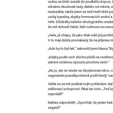
vodou se břeh zvedal do prudkého kopce, ty
slévárnu zbudovali tady, daleko od města, 
nedosáhla, takže jsem se teď mohl těšit 
oxidy, kyseliny, zbytky formovacích směsí a
míře. Důsledky našeho ekologického snažení v
že mě dohonil Valda. Náš rozhovor mu musel 
„Hele, já chápu, že jako drak máš jiný potřeb
ti to mají dobře promakaný, že na přípravu m
„Kdo by to byl řek,“ zakroutil jsem hlavou.“B
„Kdyby podle nich všichni přešli na rostlin
zabere strašnou spoustu prostoru navíc.“
„No jo, ale ne všude se dá pěstovat něco, 
vegetariáni pravděpodobně pošli hlady,“ nam
Valda se na mě podíval svým pohledem. Byl t
sdělovací schopnost. Říkal asi toto: „Teď j
nepodaří!“
Nahlas odpověděl: „Spočítali, že jeden he
veganů!“