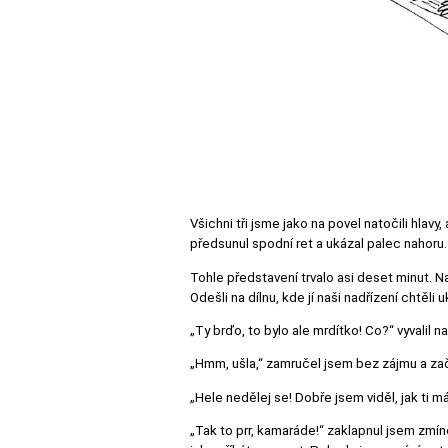
Všichni tři jsme jako na povel natočili hlavy
předsunul spodní ret a ukázal palec nahor
Tohle představení trvalo asi deset minut. N
Odešli na dílnu, kde jí naši nadřízení chtěli
„Ty brďo, to bylo ale mrdítko! Co?“ vyvalil n
„Hmm, ušla,“ zamručel jsem bez zájmu a zač
„Hele nedělej se! Dobře jsem viděl, jak ti má
„Tak to prr, kamaráde!“ zaklapnul jsem zmín