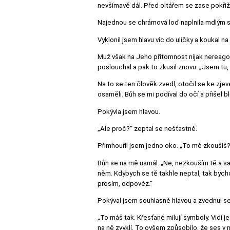
nevšímavě dál. Před oltářem se zase pokřižo
Najednou se chrámová loď naplnila mdlým sv
Vyklonil jsem hlavu víc do uličky a koukal 
Muž však na Jeho přítomnost nijak nereagoval
poslouchal a pak to zkusil znovu: „Jsem tu,
Na to se ten člověk zvedl, otočil se ke zje
osaměli. Bůh se mi podíval do očí a přišel 
Pokývla jsem hlavou.
„Ale proč?“ zeptal se nešťastně.
Přimhouřil jsem jedno oko. „To mě zkoušíš?
Bůh se na mě usmál. „Ne, nezkouším tě a sa
něm. Kdybych se tě takhle neptal, tak bycho
prosím, odpověz.“
Pokýval jsem souhlasně hlavou a zvednul s
„To máš tak. Křesťané milují symboly. Vidí je
na ně zvyklí. To ovšem způsobilo, že ses v n