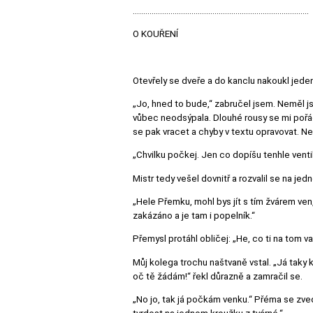
....................................................................................
O KOUŘENÍ
Otevřely se dveře a do kanclu nakoukl jede
„Jo, hned to bude,“ zabručel jsem. Neměl 
vůbec neodsýpala. Dlouhé rousy se mi pořád 
se pak vracet a chyby v textu opravovat. N
„Chvilku počkej. Jen co dopíšu tenhle ventil
Mistr tedy vešel dovnitř a rozvalil se na jed
„Hele Přemku, mohl bys jít s tím žvárem ven,
zakázáno a je tam i popelník.“
Přemysl protáhl obličej: „He, co ti na tom 
Můj kolega trochu naštvaně vstal. „Já taky ko
oč tě žádám!“ řekl důrazně a zamračil se.
„No jo, tak já počkám venku.“ Přéma se zvedn