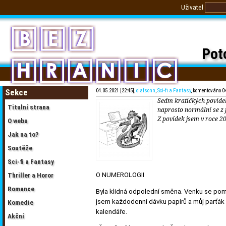
Uživatel
Pot
Sekce
04.05.2021 [22:45],
olafsonn
,
Sci-fi a Fantasy
, komentováno 0
Sedm kratičkých povídek
Titulní strana
naprosto normální se z j
Z povídek jsem v roce 2
O webu
Jak na to?
Soutěže
Sci-fi a Fantasy
O NUMEROLOGII
Thriller a Horor
Romance
Byla klidná odpolední směna. Venku se pomal
jsem každodenní dávku papírů a můj parťák 
Komedie
kalendáře.
Akční