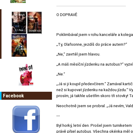
..............................................................................
O DOPRAVĚ
Poklimbával jsem v rohu kanceláře a koleg
„Ty, Olafsonne, jezdíš do práce autem?“
„Ne,“ zavrtěl jsem hlavou.
„A máš měsíční jízdenku na autobus?“ vyzvíd
„Ne.“
„Já si ji koupil předevčírem.“ Zamával kartič
než si kupovat jízdenku na každou jízdu.“ Vy
Facebook
prosím, já takhle ušetřím skoro tři stovky! T
Neochotně jsem se probral. „Já nevím, Vald
---
Byl horký, letní den. Prošel jsem turniketem
právě přijel autobus. Všechna okénka měl ot