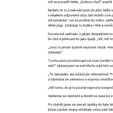
mě se posadil Valda. „Dobrou chuť!“ popřál a
Nedalo mi to a nakoukl jsem do jeho talíře 
v nějakém odporném slizu tam leželo cosi j
mě předešel. I on se podíval do mého „talíře
dělat jógu. Zatěžuje to buňky v těle a nemů
Docela mě naštvalo, s jakým despektem to ř
ho olízl a překousl ho jako špejli. „Víš, mě s
„Jsou to jenom špatně naučené chutě. Všechn
zdravější.“
Trochu jsem poodstoupil od stolu (sedím to
zelí?“ ukázal jsem na své břicho a při řeči s
„To nemyslím, ale můžeš jíst alternativně. P
z robimasa se zeleninou a sojovou omáčkou; 
„Věř tomu, že já to poznal naprosto bezpečně
Valdemar se zamračil a obrátil se zase ke s
Po obědě jsme se vraceli zpátky do haly. M
která z jedné strany obtékala celou naši fab