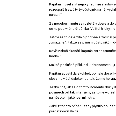
Kapitán musel snít nějaký nadmíru slastný 
rozespalý hlas, čtvrtý důstojník na něj vychr
narazit!“
Za necelou minutu se rozletěly dveře a do ve
se na podivného útočníka. Velitel hlídky mu 
Tátovi se to celé zdálo podivné a začínal po
„umazanej“, takže se pánům důstojníkům do 
Když Makoš skončil, kapitán ani nezamručel, 
hodin?“
Makoš poslušně přiklusal k chronometru. „P
Kapitán spustil dalekohled, pomalu došel k
slovy mu vrátil dalekohled tak, že mu ho vra
Těžko říct, jak se o tomto incidentu druhý
posměch byl tak intenzivní, že to nevydržel
náměstkem jakéhosi ministra.
Jaké z tohoto příběhu tedy plynulo poučení?
představoval Valda.