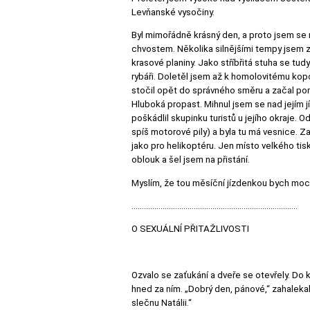
Levňanské vysočiny.
Byl mimořádně krásný den, a proto jsem se r
chvostem. Několika silnějšími tempy jsem z
krasové planiny. Jako stříbřitá stuha se tudy 
rybáři. Doletěl jsem až k homolovitému kopc
stočil opět do správného směru a začal pom
Hluboká propast. Mihnul jsem se nad jejím jí
poškádlil skupinku turistů u jejího okraje.
spíš motorové pily) a byla tu má vesnice. Z
jako pro helikoptéru. Jen místo velkého tis
oblouk a šel jsem na přistání.
Myslím, že tou měsíční jízdenkou bych moc 
................................................................................
O SEXUÁLNÍ PŘITAŽLIVOSTI
Ozvalo se zaťukání a dveře se otevřely. Do k
hned za ním. „Dobrý den, pánové,“ zahalekal
slečnu Natálii.“