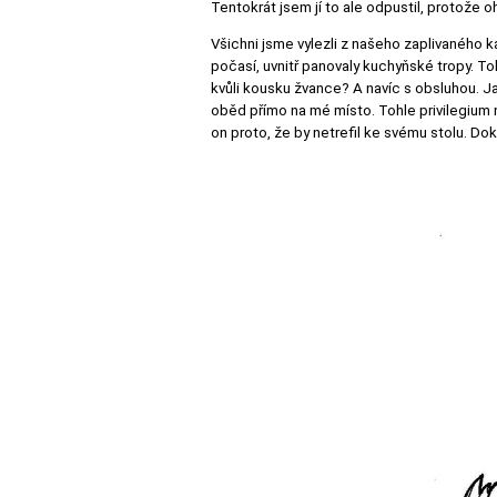
Tentokrát jsem jí to ale odpustil, protože
Všichni jsme vylezli z našeho zaplivaného k
počasí, uvnitř panovaly kuchyňské tropy. To
kvůli kousku žvance? A navíc s obsluhou. Ja
oběd přímo na mé místo. Tohle privilegium n
on proto, že by netrefil ke svému stolu. Do