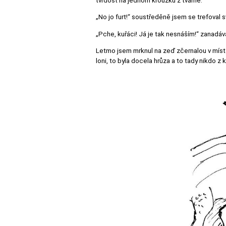
tvrdost na jednom kroužku z tvárné.“
„No jo furt!“ soustředěně jsem se trefoval s
„Pche, kuřáci! Já je tak nesnáším!“ zanadá
Letmo jsem mrknul na zeď zčernalou v místě,
loni, to byla docela hrůza a to tady nikdo z