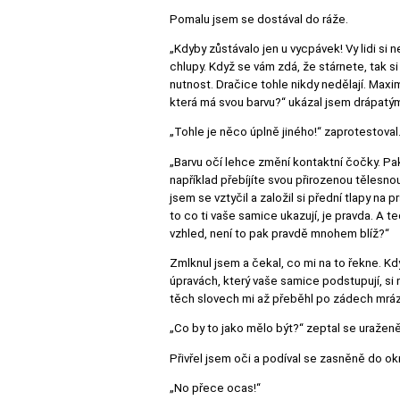
Pomalu jsem se dostával do ráže.
„Kdyby zůstávalo jen u vycpávek! Vy lidi si 
chlupy. Když se vám zdá, že stárnete, tak s
nutnost. Dračice tohle nikdy nedělají. Maxim
která má svou barvu?“ ukázal jsem drápatým
„Tohle je něco úplně jiného!“ zaprotestoval
„Barvu očí lehce změní kontaktní čočky. Pak
například přebíjíte svou přirozenou těle
jsem se vztyčil a založil si přední tlapy na 
to co ti vaše samice ukazují, je pravda. A 
vzhled, není to pak pravdě mnohem blíž?“
Zmlknul jsem a čekal, co mi na to řekne. K
úpravách, který vaše samice podstupují, si n
těch slovech mi až přeběhl po zádech mráz,
„Co by to jako mělo být?“ zeptal se uraženě
Přivřel jsem oči a podíval se zasněně do ok
„No přece ocas!“