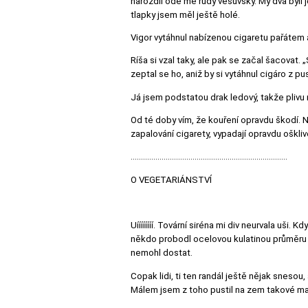
narozdíl ode mě rudý vesuvský. My dva byli j
tlapky jsem měl ještě holé.
Vigor vytáhnul nabízenou cigaretu pařátem a s
Ríša si vzal taky, ale pak se začal šacovat
zeptal se ho, aniž by si vytáhnul cigáro z 
Já jsem podstatou drak ledový, takže plivu m
Od té doby vím, že kouření opravdu škodí. Ne
zapalování cigarety, vypadají opravdu oškliv
............................................................................
O VEGETARIÁNSTVÍ
Uíííííííí. Tovární siréna mi div neurvala uši. 
někdo probodl ocelovou kulatinou průměru 1
nemohl dostat.
Copak lidi, ti ten randál ještě nějak snesou
Málem jsem z toho pustil na zem takové malé