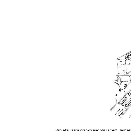
Proletěl jsem vysoko nad vysílačem Ještěrá