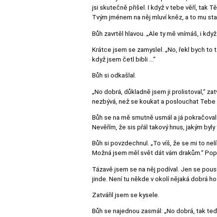
jsi skutečně přišel. I když v tebe věří, tak T
Tvým jménem na něj mluví kněz, a to mu sta
Bůh zavrtěl hlavou. „Ale ty mě vnímáš, i kdy
Krátce jsem se zamyslel. „No, řekl bych to 
když jsem četl bibli ...“
Bůh si odkašlal.
„No dobrá, důkladně jsem ji prolistoval,“ za
nezbývá, než se koukat a poslouchat Tebe 
Bůh se na mě smutně usmál a já pokračoval: 
Nevěřím, že sis přál takový hnus, jakým byl
Bůh si povzdechnul. „To víš, že se mi to nelí
Možná jsem měl svět dát vám drakům.“ Pop
Tázavě jsem se na něj podíval. Jen se pous
jinde. Není tu někde v okolí nějaká dobrá 
Zatvářil jsem se kysele.
Bůh se najednou zasmál: „No dobrá, tak teď