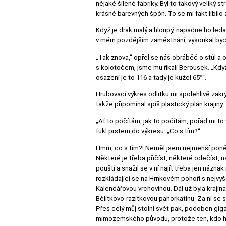
nějaké šílené fabriky. Byl to takový veliký 
krásně barevných špón. To se mi fakt líbilo
Když je drak malý a hloupý, napadne ho led
v mém pozdějším zaměstnání, vysoukal bych 
„Tak znova,“ opřel se náš obráběč o stůl a
s kolotočem, jsme mu říkali Berousek. „Kdy
osazení je to 116 a tady je kužel 65°“.
Hrubovací výkres odlitku mi spolehlivě zakrý
takže připomínal spíš plastický plán krajiny.
„Ať to počítám, jak to počítám, pořád mi to 
ťukl prstem do výkresu. „Co s tím?“
Hmm, co s tím?! Neměl jsem nejmenší ponětí
Některé je třeba přičíst, některé odečíst, 
pouští a snažil se v ní najít třeba jen názn
rozkládající se na Hrnkovém pohoří s nejvyš
Kalendářovou vrchovinou. Dál už byla krajin
Bělítkovo-razítkovou pahorkatinu. Za ní se
Přes celý můj stolní svět pak, podoben giga
mimozemského původu, protože ten, kdo ho