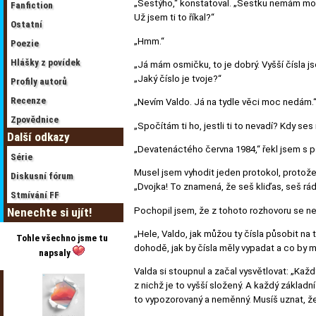
„Šestýho,“ konstatoval. „Šestku nemám moc 
Fanfiction
Už jsem ti to říkal?“
Ostatní
„Hmm.“
Poezie
Hlášky z povídek
„Já mám osmičku, to je dobrý. Vyšší čísla js
„Jaký číslo je tvoje?“
Profily autorů
Recenze
„Nevím Valdo. Já na tydle věci moc nedám.
Zpovědnice
„Spočítám ti ho, jestli ti to nevadí? Kdy ses
Další odkazy
„Devatenáctého června 1984,“ řekl jsem s
Série
Musel jsem vyhodit jeden protokol, protože j
Diskusní fórum
„Dvojka! To znamená, že seš kliďas, seš rád
Stmívání FF
Pochopil jsem, že z tohoto rozhovoru se nev
Nenechte si ujít!
„Hele, Valdo, jak můžou ty čísla působit na
Tohle všechno jsme tu
dohodě, jak by čísla měly vypadat a co by 
napsaly
Valda si stoupnul a začal vysvětlovat: „Každ
z nichž je to vyšší složený. A každý základn
to vypozorovaný a neměnný. Musíš uznat, že