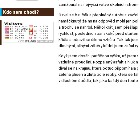
zamžoural na nejvyšší větve okolních stromů
Kdo sem chodí?
Ozval se bzučák a přeplněný autobus zavřel
namáčknutý, že mi na odpověď mohl jen pok
a trochu se nahrbil. Několikrát jsem přešláp
rychlost, posledních pár skoků před starte
křídla a odrazil se šikmo vzhůru. Tak tak j
dlouhými, silnými záběry křídel jsem začal 
Když jsem dosáhl patřičnou výšku, už jsem 
vzdušné proudění. Rozpálený asfalt a hluk 
díval se na krajinu, která odtud připomínala
zelená plíseň a žlutá pole řepky, která se 
v dlouhém štrůdlu, tak jako každý den tout