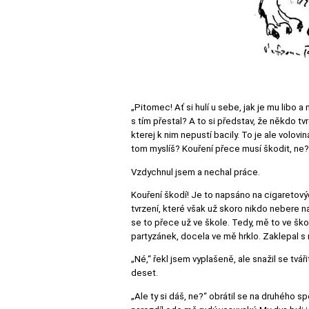
„Pitomec! Ať si hulí u sebe, jak je mu libo 
s tím přestal? A to si představ, že někdo tv
kterej k nim nepustí bacily. To je ale volovi
tom myslíš? Kouření přece musí škodit, ne?
Vzdychnul jsem a nechal práce.
Kouření škodí! Je to napsáno na cigaretov
tvrzení, které však už skoro nikdo nebere 
se to přece už ve škole. Tedy, mě to ve ško
partyzánek, docela ve mě hrklo. Zaklepal s n
„Né,“ řekl jsem vyplašeně, ale snažil se tvá
deset.
„Ale ty si dáš, ne?“ obrátil se na druhého s