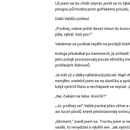
Už jsem se ho chtěl zeptat, jestli se to týká
pirogou půl hodiny proti golfskému proudu,
Další Valdův pohled.
„Podívej, máme ještě deset minut do konce 
jídla, vyhrál. Seš pro?“
Valdemar se podíval nejdřív na protější bře
Kolega přeskákal po kamenech, já zchladil t
jeho pohyb prozrazovaly pouze větvičky, kte
pichlavých šlahounů.
Já měl už z dálky vyhlédnutý plácek. Najít vh
nemýlím, uvelebil jsem se na sluníčku a spo
když vystrčil hlavu a nechápavě se zeptal: „
„Ne, čekám na tebe. Končíš?“
„Jo, podívej se!“ Valda packal přes větve 
asi tucet plodů, které představovaly sotva 
„Moment,“ zvedl jsem se. Trochu jsem si nads
seděl, to nevydržel a vyběhl ven. Jak vystrči