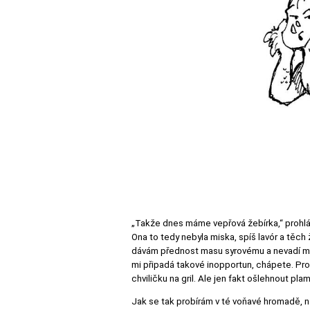
„Takže dnes máme vepřová žebírka,“ prohlá
Ona to tedy nebyla miska, spíš lavór a těch 
dávám přednost masu syrovému a nevadí mi a
mi připadá takové inopportun, chápete. Pro
chviličku na gril. Ale jen fakt ošlehnout pl
Jak se tak probírám v té voňavé hromadě, n