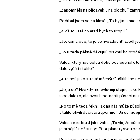
„Zapomněls na přídavek 5 na plochu,“ zamra
Podrbal jsem se na hlavě. „To by jim snad n
„A víš to jistě? Nerad bych to utopil.“
„Jo, kamaráde, to je ve hvězdách!" zvedl js
„To ti teda pěkně děkuju!" prsknul kolotočá
Valda, který nás celou dobu poslouchal oto
dalo vyčíst i tohle."
„A to seš jako strojař inženýr?" ušklíbl se B
„Jo, a co? Hvězdy mě ovlivňují stejně, jako 
sice daleko, ale svou hmotností působí na n
„No to mě teda řekni, jak na nás může působ
v tuhle chvíli dočista zapomněl. Já se raděj
Valda se nafoukl jako žába. „To víš, že půso
je silnější, než si myslíš. A planety svou
Dělal jsem zrovna, že hledám něco pod sto