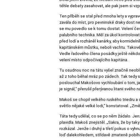
téhle debaty zasahovat, ale pak jsem si vzp
Ten příběh se stal před mnoha lety a vypra
zavála do míst, pro pevninské draky dost ne
se mu povedlo se k tomu dostat. Velení české
palubního technika. Měl za úkol kontrolovat
před lodí a rozháněl kanárky, aby kormideln
kapitánském můstku, neboli vachtu. Takové
Vedle řadového člena posádky ještě někdo z
velení místo odpočívajícího kapitána.
Tu osudnou noc na tátu vyšel značně neoblí
až z toho běhal mráz po zádech. Tak tedy st
poslouchal Makošovo vychloubání o tom, jak
je signál,“ přerušil přerývanou litanii svého 
Makoš se chopil velkého ruského triedru a d
světlo nějaké velké lodi,“ konstatoval. „Z
Táta tedy udělal, co se po něm žádalo. Jenže
plavidla. Makoš znejistěl. „Sakra, že by ta
rozkázal. Jenže i druhý a třetí pokus o vyh
loď dalekohledem, střídavě zmateně pobíha