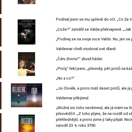
Podíval jsem se mu upřeně do očí. „Co že 
„Cože?“ zatvářil se Valda překvapeně. „Jak 
„Podívej se na svoje ruce Valdo. No, jen se 
Valdemar chvíli studoval své dlaně.
„Čáru života?“ zkusil hádat.
„Prsty,“ řekl jsem, „přesněji, pět prstů na 
„No a co?“
„Jsi člověk, a proto máš deset prstů, ale já
Valdemar přikývnul.
„Možná sis toho nevšimnul, ale já mám na tl
přesvědčit. „Z toho plyne, že na rozdíl od 
přehlednější, a proto jsme ji taky přijali.
narodil 23. 6. roku 3700.