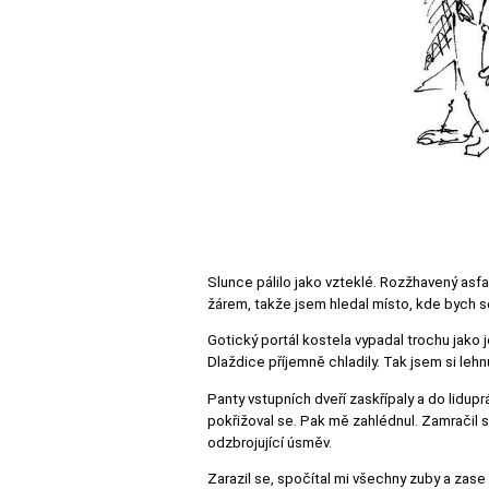
Slunce pálilo jako vzteklé. Rozžhavený asfal
žárem, takže jsem hledal místo, kde bych s
Gotický portál kostela vypadal trochu jako 
Dlaždice příjemně chladily. Tak jsem si lehn
Panty vstupních dveří zaskřípaly a do lidu
pokřižoval se. Pak mě zahlédnul. Zamračil s
odzbrojující úsměv.
Zarazil se, spočítal mi všechny zuby a zase 