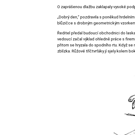
O zaprášenou dlažbu zaklapaly vysoké pod
„Dobrý den,“ pozdravila s poněkud hrdelním
blůzičce s drobným geometrickým vzorkem. U
Ředitel předal budoucí obchodnici do laska
vedoucí začal výklad ohledně práce s firem
přitom se hryzala do spodního rtu. Když se n
zblízka. Růžové tříčtvrťáky jí sjely kolem b