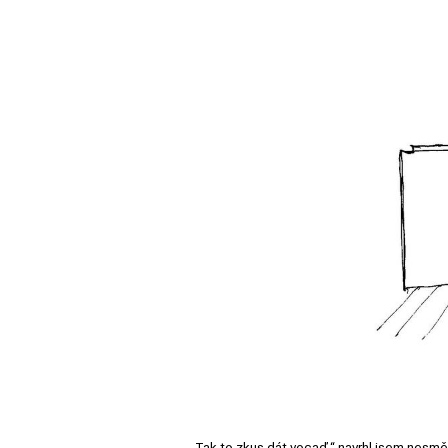
„Tak to zkus dát vocaď,“ navrhl jsem nesměle