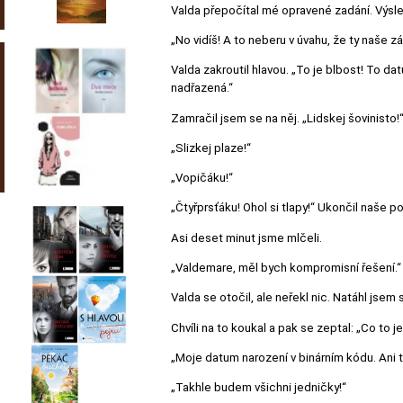
Valda přepočítal mé opravené zadání. Výsl
„No vidíš! A to neberu v úvahu, že ty naše z
Valda zakroutil hlavou. „To je blbost! To 
nadřazená.“
Zamračil jsem se na něj. „Lidskej šovinisto!
„Slizkej plaze!“
„Vopičáku!“
„Čtyřprsťáku! Ohol si tlapy!“ Ukončil naše p
Asi deset minut jsme mlčeli.
„Valdemare, měl bych kompromisní řešení.“ 
Valda se otočil, ale neřekl nic. Natáhl jsem
Chvíli na to koukal a pak se zeptal: „Co to j
„Moje datum narození v binárním kódu. Ani 
„Takhle budem všichni jedničky!“