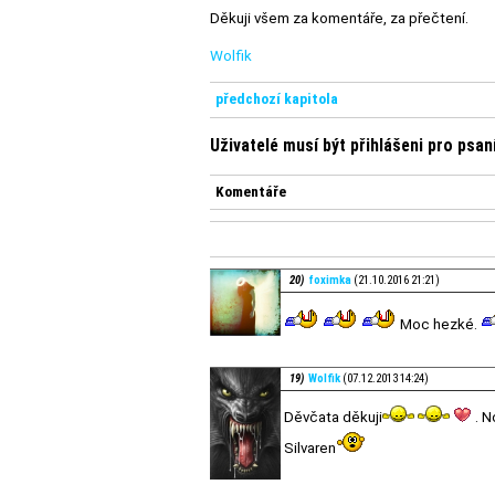
Děkuji všem za komentáře, za přečtení.
Wolfik
předchozí kapitola
Uživatelé musí být přihlášeni pro psa
Komentáře
20)
foximka
(21.10.2016 21:21)
Moc hezké.
19)
Wolfik
(07.12.2013 14:24)
Děvčata děkuji
. N
Silvaren