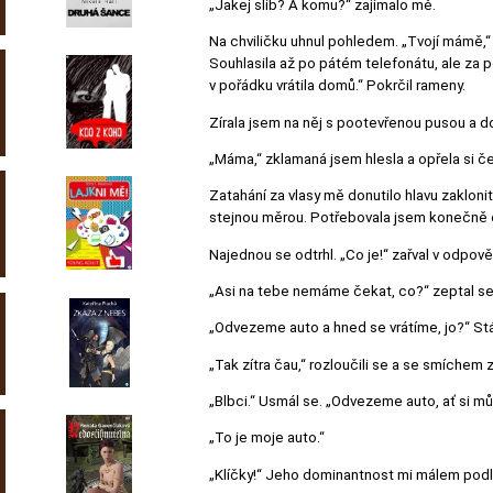
„Jakej slib? A komu?“ zajímalo mě.
Na chviličku uhnul pohledem. „Tvojí mámě,“
Souhlasila až po pátém telefonátu, ale za 
v pořádku vrátila domů.“ Pokrčil rameny.
Zírala jsem na něj s pootevřenou pusou a
„Máma,“ zklamaná jsem hlesla a opřela si č
Zatahání za vlasy mě donutilo hlavu zakloni
stejnou měrou. Potřebovala jsem konečně cí
Najednou se odtrhl. „Co je!“ zařval v odpověď
„Asi na tebe nemáme čekat, co?“ zeptal se 
„Odvezeme auto a hned se vrátíme, jo?“ Stá
„Tak zítra čau,“ rozloučili se a se smíchem
„Blbci.“ Usmál se. „Odvezeme auto, ať si můž
„To je moje auto.“
„Klíčky!“ Jeho dominantnost mi málem podl