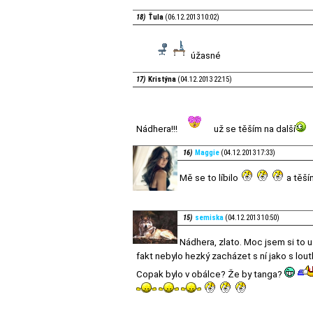
18)
Ťula
(06.12.2013 10:02)
úžasné
17)
Kristýna
(04.12.2013 22:15)
Nádhera!!!
už se těším na další
16)
Maggie
(04.12.2013 17:33)
Mě se to líbilo
a těším
15)
semiska
(04.12.2013 10:50)
Nádhera, zlato. Moc jsem si to u
fakt nebylo hezký zacházet s ní jako s lout
Copak bylo v obálce? Že by tanga?