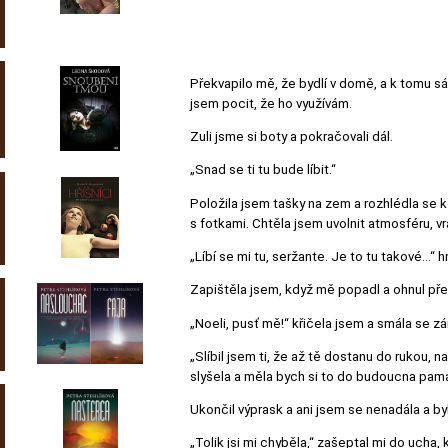
Překvapilo mě, že bydlí v domě, a k tomu sá
jsem pocit, že ho využívám.
Zuli jsme si boty a pokračovali dál.
„Snad se ti tu bude líbit.“
Položila jsem tašky na zem a rozhlédla se k
s fotkami. Chtěla jsem uvolnit atmosféru, vrát
„Líbí se mi tu, seržante. Je to tu takové…“
Zapištěla jsem, když mě popadl a ohnul přes 
„Noeli, pusť mě!“ křičela jsem a smála se zá
„Slíbil jsem ti, že až tě dostanu do rukou, n
slyšela a měla bych si to do budoucna pam
Ukončil výprask a ani jsem se nenadála a by
„Tolik jsi mi chyběla,“ zašeptal mi do ucha,