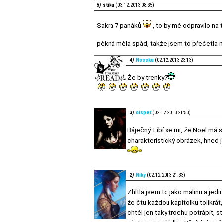
5)
štika
(03.12.2013 08:35)
Sakra 7 panáků
, to by mě odpravilo na
pěkná měla spád, takže jsem to přečetla n
4)
Nosska
(02.12.2013 23:13)
Že by trenky?
3)
olspet
(02.12.2013 21:53)
Báječný. Líbí se mi, že Noel má 
charakteristický obrázek, hned 
2)
Niky
(02.12.2013 21:33)
Zhltla jsem to jako malinu a jed
že čtu každou kapitolku tolikrát
chtěl jen taky trochu potrápit, 