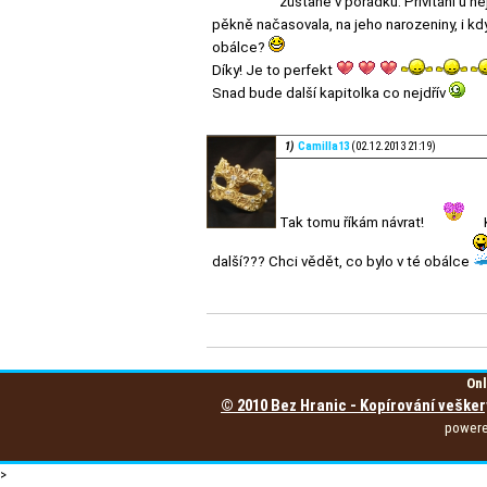
zůstane v pořádku. Přivítání u něj 
pěkně načasovala, na jeho narozeniny, i k
obálce?
Díky! Je to perfekt
Snad bude další kapitolka co nejdřív
1)
Camilla13
(02.12.2013 21:19)
Tak tomu říkám návrat!
další??? Chci vědět, co bylo v té obálce
Onl
© 2010 Bez Hranic - Kopírování vešker
power
>