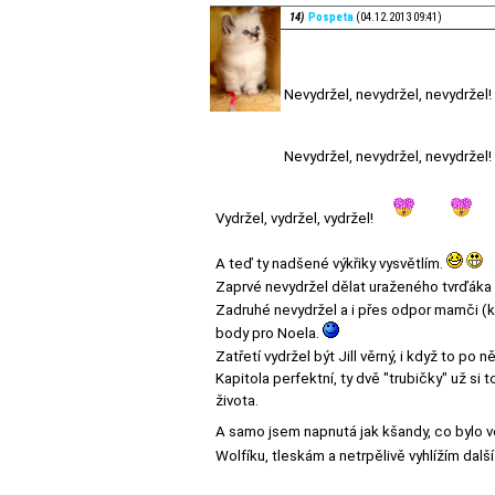
14)
Pospeta
(04.12.2013 09:41)
Nevydržel, nevydržel, nevydržel!
Nevydržel, nevydržel, nevydržel!
Vydržel, vydržel, vydržel!
A teď ty nadšené výkřiky vysvětlím.
Zaprvé nevydržel dělat uraženého tvrďáka 
Zadruhé nevydržel a i přes odpor mamči (
body pro Noela.
Zatřetí vydržel být Jill věrný, i když to po
Kapitola perfektní, ty dvě "trubičky" už si
života.
A samo jsem napnutá jak kšandy, co bylo 
Wolfíku, tleskám a netrpělivě vyhlížím další