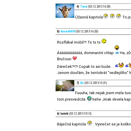
9)
Tyna
(03.12.2013 16:30)
Úžasná kapitola
To js
8)
Anna43474
(03.12.2013 16:20)
Rozflákal mobil?! Ts ts ts
Áááááááááááá, dominantní chlap
Ha, zůs
Bručoun
Dáreček?!?! Copak to asi bude....
Jenom doufám, že tentokrát "vedlejšího" h
7)
Ali
(03.12.2013 15:31)
Fuuuha, tak nejak jsem mela tus
tom presvedcila.
hehe Jinak skvela kap
6)
lumik
(03.12.2013 10:13)
Báječná kapitola
. Vyvrečet se je koli