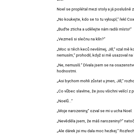
Noel se proplétal mezi stoly a já poslušně z
„No koukejte, kdo se to tu vyloupl,“ řekl Co
„Buďte zticha a udělejte nám radši místo!“
„Vezmeš si slečnu na klín?“
„Moc si těch keců nevšímej, Jill,“ vzal mě k
nemusím,“ prohodil, když si mě usazoval na k
„Ne, nemusíš.“ Dívala jsem se na osazenstvo
hodnostmi.
„Asi bychom mohli zůstat u jmen, Jill,“ rozh
„Co vůbec slavíme, že jsou všichni velící z
„Noelů…“
„Moje narozeniny,“ ozval se mi u ucha Noel.
„Nevěděla jsem, že máš narozeniny?“ natoč
„Ale dárek jsi mu dala moc hezkej.“ Rozřech