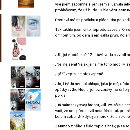
vše jsem zapomněla, jen jsem si užívala jeh
prohlášením, že už bude. Tuhle větu jsem n
Postavil mě na podlahu a plácnutím po zadk
Tak takhle jsem si to nepředstavovala. Ohr
drhnout tím, po čem jsem šáhla první. Kolem
„Jill, jsi v pořádku?!“ Zastavil vodu a zve
„Ne, nejsem! Nějak je na mě toho moc. Mise, 
„I já?“ zeptal se překvapeně.
„Jo, i ty! Já nechci chlapa, jako je můj děda
zpátky svýho Noela, jehož zprávy mě držely 
polkla.
„Já mám taky svoji hrdost, Jill. Vykašlala se
vadí, že ses před chvílí neudělala, tak prom
kolem sebe. „Nikdy bych neřek, že si rok n
Zatímco z něho sálalo teplo a hněv, já se r