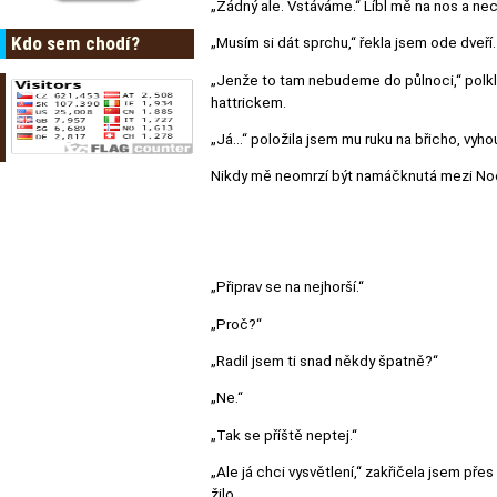
„Žádný ale. Vstáváme.“ Líbl mě na nos a nec
Kdo sem chodí?
„Musím si dát sprchu,“ řekla jsem ode dveří.
„Jenže to tam nebudeme do půlnoci,“ polkl a
hattrickem.
„Já…“ položila jsem mu ruku na břicho, vyho
Nikdy mě neomrzí být namáčknutá mezi Noel
„Připrav se na nejhorší.“
„Proč?“
„Radil jsem ti snad někdy špatně?“
„Ne.“
„Tak se příště neptej.“
„Ale já chci vysvětlení,“ zakřičela jsem pře
žilo.