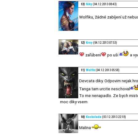
13)
Niky
(04.12.2013 08:43)
Wolfiku, žádné zabíjení už nebu
12)
Krny
(04.12.2013 07:53)
zaľúbení
po uši
a vy
11)
Wolfik
(04.12.2013 05:58)
Devcata diky. Odpovim nejak h
Tanga tam urcite neschoval
To me nenapadlo. Ze bych misto
moc diky vsem
10)
Kockolada
(03.12.2013 22:18)
Malina