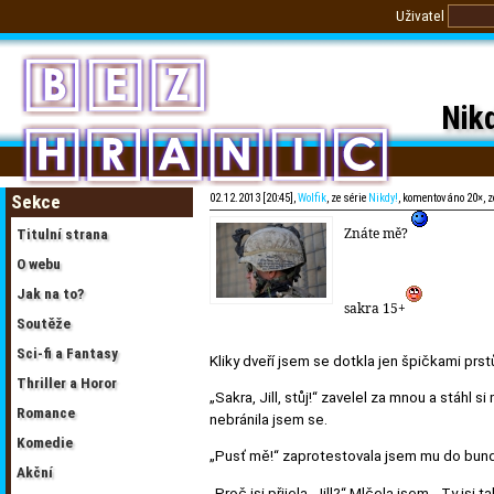
Uživatel
Nikd
Sekce
02.12.2013 [20:45],
Wolfik
, ze série
Nikdy!
, komentováno 20×, 
Znáte mě?
Titulní strana
O webu
Jak na to?
sakra 15+
Soutěže
Sci-fi a Fantasy
Kliky dveří jsem se dotkla jen špičkami prst
Thriller a Horor
„Sakra, Jill, stůj!“ zavelel za mnou a stáhl 
Romance
nebránila jsem se.
Komedie
„Pusť mě!“ zaprotestovala jsem mu do bundy
Akční
„Proč jsi přijela, Jill?“ Mlčela jsem. „Ty js