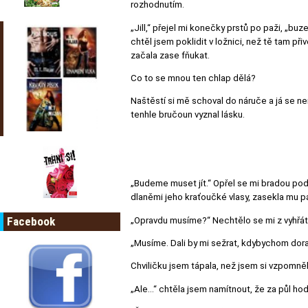
rozhodnutím.
„Jill,“ přejel mi konečky prstů po paži, „bu
chtěl jsem poklidit v ložnici, než tě tam při
začala zase fňukat.
Co to se mnou ten chlap dělá?
Naštěstí si mě schoval do náruče a já se nem
tenhle bručoun vyznal lásku.
„Budeme muset jít.“ Opřel se mi bradou pod 
dlaněmi jeho kraťoučké vlasy, zasekla mu p
Facebook
„Opravdu musíme?“ Nechtělo se mi z vyhřáté
„Musíme. Dali by mi sežrat, kdybychom dorazi
Chviličku jsem tápala, než jsem si vzpomněla
„Ale…“ chtěla jsem namítnout, že za půl ho