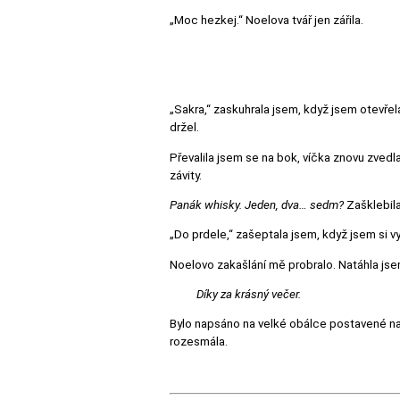
„Moc hezkej.“ Noelova tvář jen zářila.
„Sakra,“ zaskuhrala jsem, když jsem otevřela
držel.
Převalila jsem se na bok, víčka znovu zved
závity.
Panák whisky. Jeden, dva… sedm?
Zašklebil
„Do prdele,“ zašeptala jsem, když jsem si vyba
Noelovo zakašlání mě probralo. Natáhla jsem
Díky za krásný večer.
Bylo napsáno na velké obálce postavené na k
rozesmála.