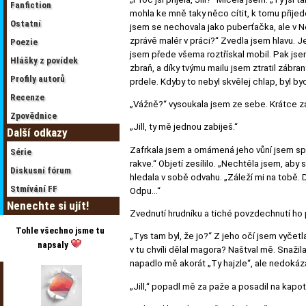
Fanfiction
mohla ke mně taky něco cítit, k tomu přije
Ostatní
jsem se nechovala jako puberťačka, ale v No
zprávě malér v práci?“ Zvedla jsem hlavu. Jem
Poezie
jsem přede všema roztřískal mobil. Pak jsem
Hlášky z povídek
zbraň, a díky tvýmu mailu jsem ztratil zábra
Profily autorů
prdele. Kdyby to nebyl skvělej chlap, byl bych
Recenze
„Vážně?“ vysoukala jsem ze sebe. Krátce zavr
Zpovědnice
„Jill, ty mě jednou zabiješ.“
Další odkazy
Zafrkala jsem a omámená jeho vůní jsem spust
Série
rakve.“ Objetí zesílilo. „Nechtěla jsem, aby
Diskusní fórum
hledala v sobě odvahu. „Záleží mi na tobě. D
Stmívání FF
Odpu…“
Nenechte si ujít!
Zvednutí hrudníku a tiché povzdechnutí ho 
Tohle všechno jsme tu
„Tys tam byl, že jo?“ Z jeho očí jsem vyčet
napsaly
v tu chvíli dělal magora? Naštval mě. Snaži
napadlo mě akorát „Ty hajzle“, ale nedokázal
„Jill,“ popadl mě za paže a posadil na kapot