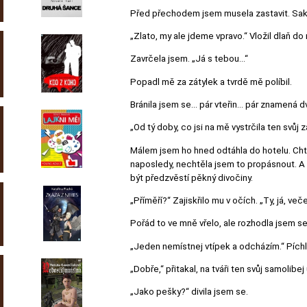
Před přechodem jsem musela zastavit. Sa
„Zlato, my ale jdeme vpravo.“ Vložil dlaň do 
Zavrčela jsem. „Já s tebou…“
Popadl mě za zátylek a tvrdě mě políbil.
Bránila jsem se… pár vteřin… pár znamená d
„Od tý doby, co jsi na mě vystrčila ten svůj 
Málem jsem ho hned odtáhla do hotelu. Chtě
naposledy, nechtěla jsem to propásnout. A 
být předzvěstí pěkný divočiny.
„Příměří?“ Zajiskřilo mu v očích. „Ty, já, več
Pořád to ve mně vřelo, ale rozhodla jsem se
„Jeden nemístnej vtípek a odcházím.“ Pích
„Dobře,“ přitakal, na tváři ten svůj samolibe
„Jako pešky?“ divila jsem se.