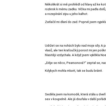
Několikrát si mě prohlédl od hlavy až ke kotn
rozkrok k mému zadku. Víčka mi padla dolů, 
a rozepínání zipu u jeho kalhot.
Zatlačil mi dlaní do zad. Poprvé jsem vyjek
Udržet se na nohách bylo nad moje síly. A p
vlasů, ale ten kraťoučký porost mi jen poš
hlasitěji vzdychala. A když jsem vykřikla No
„Děje se něco, Pearsonová?“ zeptal se, n
Kdybych mohla mluvit, tak se budu bránit.
Seděla jsem na komodě, která stála u dveří 
sex v koupelně. Ale já doufala v další poř