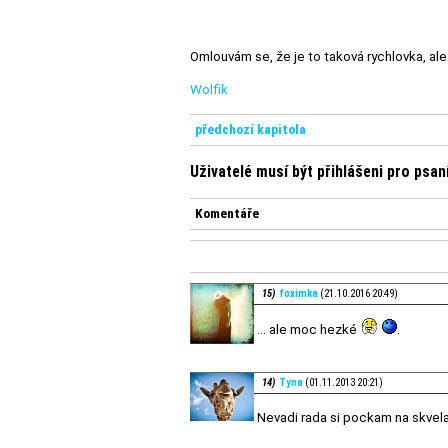
Omlouvám se, že je to taková rychlovka, ale
Wolfik
předchozí kapitola
Uživatelé musí být přihlášeni pro psa
Komentáře
15)
foximka
(21.10.2016 20:49)
... ale moc hezké
.
14)
Tyna
(01.11.2013 20:21)
Nevadi rada si pockam na skvel