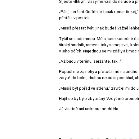
S ještě vlhkými vlasy mě vzal do náruče a p
„Páni, seržant Griffith je taaak romantickej
přistála v posteli.
„Musíš přestat řvát, jinak budeš vážně lehk
Tyčil se nade mnou. Měla jsem konečně čas 
široký hrudník, ramena taky samej sval, kole
v jeho očích. Najednou se mi zdály až moc
„Až budu v terénu, seržante, tak…“
Popadl mě za nohy a přetočil mě na břicho.
zaryté do boku, druhou rukou si pomáhal, ab
„Musíš být pořád ve střehu,“ zavrčel mi do 
Hájit se by bylo zbytečný. Vždyť mě přemohl
Já vlastně ani uniknout nechtěla.