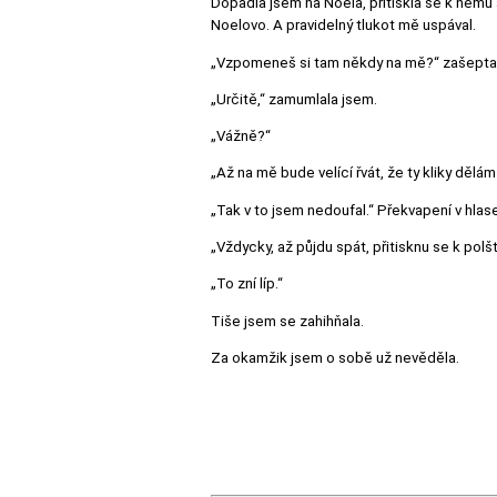
Dopadla jsem na Noela, přitiskla se k němu 
Noelovo. A pravidelný tlukot mě uspával.
„Vzpomeneš si tam někdy na mě?“ zašeptal
„Určitě,“ zamumlala jsem.
„Vážně?“
„Až na mě bude velící řvát, že ty kliky dělá
„Tak v to jsem nedoufal.“ Překvapení v hlas
„Vždycky, až půjdu spát, přitisknu se k polštá
„To zní líp.“
Tiše jsem se zahihňala.
Za okamžik jsem o sobě už nevěděla.