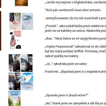
„Jenže my nejsme v Afghánistánu, seržante.“ 
Těch pár centimetrů mezi námi zmizelo.
Jemný kousanec do rtu mě rozechvěl a probr
„Promiň.“ Jako puběrťačka jsem utekla na 
jsem se na kabinky za sebou. Nadechla jsem 
„Áaa…“ Mezi žebra se mi zaryly Noelovy prst
„Vojíne Pearsonová!“ zahudroval mi do oblič
byl ten starý seržant Griffith. Protivnej, m
zalezl zpátky na toalety.
„Já…“ vykoktala jsem ze sebe.
Pustil mě. „Objednal jsem ti u majitele kokte
„Opravdu jsem ti zkazil večer?“
„No,“ hraně jsme se zamyslela a dál šla po je