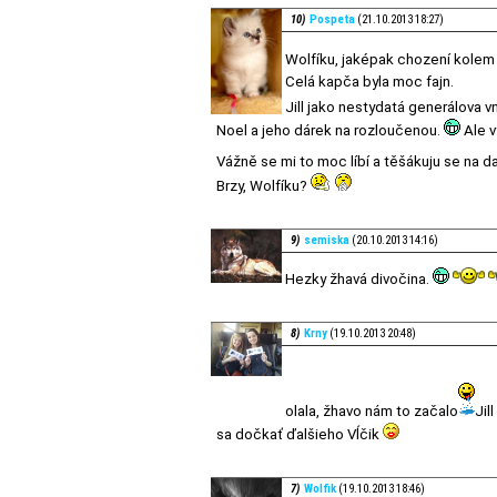
10)
Pospeta
(21.10.2013 18:27)
Wolfíku, jaképak chození kolem 
Celá kapča byla moc fajn.
Jill jako nestydatá generálova 
Noel a jeho dárek na rozloučenou.
Ale v
Vážně se mi to moc líbí a těšákuju se na da
Brzy, Wolfíku?
9)
semiska
(20.10.2013 14:16)
Hezky žhavá divočina.
8)
Krny
(19.10.2013 20:48)
olala, žhavo nám to začalo
Jil
sa dočkať ďalšieho Vĺčik
7)
Wolfik
(19.10.2013 18:46)