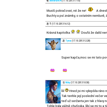
4)
Anna43474
(17.10.2013 17:10)
Musíš pokračovat, né že ne!
A dnesk
Buchty a psí známky, o ostatním nemluvě,
3)
T
(17.10.2013 16:12)
Krásná kapitolka.
Doufá že další ne
2)
Tyna
(17.10.2013 12:28)
Super kapča,moc se mi tato poví
1)
Niky
(17.10.2013 10:30)
Íííí
Hned jsi mi vylepšila ráno
Tak tenhle její poslední večer v
teď už seržanta jen tak z hlavy 
Tohle byla vážně chuťovka, líbí se mi to a