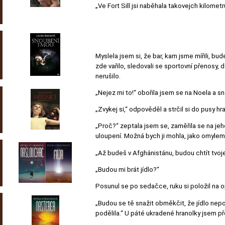
„Ve Fort Sill jsi naběhala takovejch kilometr
Myslela jsem si, že bar, kam jsme mířili, bude 
zde vařilo, sledovali se sportovní přenosy, 
nerušilo.
„Nejez mi to!“ obořila jsem se na Noela a sn
„Zvykej si,“ odpověděl a strčil si do pusy hr
„Proč?“ zeptala jsem se, zaměřila se na jeh
uloupení. Možná bych ji mohla, jako omylem
„Až budeš v Afghánistánu, budou chtít tvoje
„Budou mi brát jídlo?“
Posunul se po sedačce, ruku si položil na op
„Budou se tě snažit obměkčit, že jídlo nepo
podělila.“ U páté ukradené hranolky jsem př