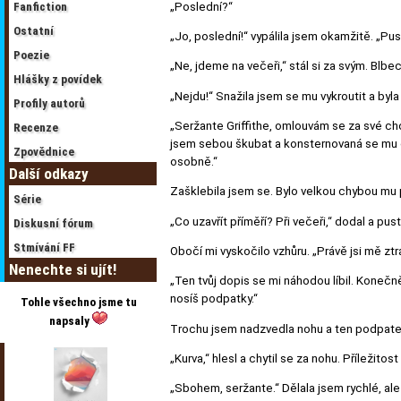
„Poslední?“
Fanfiction
Ostatní
„Jo, poslední!“ vypálila jsem okamžitě. „Pus
Poezie
„Ne, jdeme na večeři,“ stál si za svým. Blbec
Hlášky z povídek
„Nejdu!“ Snažila jsem se mu vykroutit a byla 
Profily autorů
„Seržante Griffithe, omlouvám se za své c
Recenze
jsem sebou škubat a konsternovaná se mu dív
Zpovědnice
osobně.“
Další odkazy
Zašklebila jsem se. Bylo velkou chybou mu 
Série
„Co uzavřít příměří? Při večeři,“ dodal a pust
Diskusní fórum
Stmívání FF
Obočí mi vyskočilo vzhůru. „Právě jsi mě ztr
Nenechte si ujít!
„Ten tvůj dopis se mi náhodou líbil. Konečn
nosíš podpatky.“
Tohle všechno jsme tu
napsaly
Trochu jsem nadzvedla nohu a ten podpatek
„Kurva,“ hlesl a chytil se za nohu. Příležitost
„Sbohem, seržante.“ Dělala jsem rychlé, ale