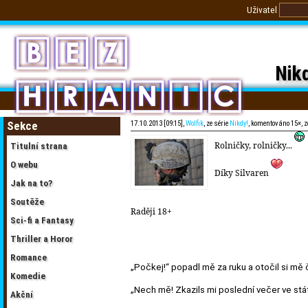
Uživatel
Nikd
Sekce
17.10.2013 [09:15],
Wolfik
, ze série
Nikdy!
, komentováno 15×, 
Rolničky, rolničky...
Titulní strana
O webu
Díky Silvaren
Jak na to?
Soutěže
Raději 18+
Sci-fi a Fantasy
Thriller a Horor
Romance
„Počkej!“ popadl mě za ruku a otočil si mě
Komedie
„Nech mě! Zkazils mi poslední večer ve stá
Akční