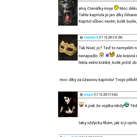
ahoj čtenářky moje
Moc děkuj
Tahle kapitola je jen díky Silva
Kapitol vůbec nevím, kolik bude
6)
Camilla13
(17.10.2013 21:04)
Tak Noel, jo? Teď to nemyslím ni
nenapadlo.
Ale krásná r
řekla velmi krátké, kolik ještě 
moc díky za úžasnou kapitolu! Tvoje příbě
5)
olspet
(17.10.2013 19:26)
A pak že vojáka nikdy!
Téda
taky vždycky říkám, jak si ji vy