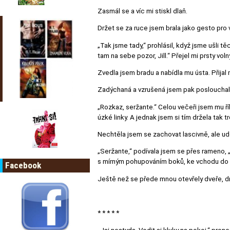
Zasmál se a víc mi stiskl dlaň.
Držet se za ruce jsem brala jako gesto pro 
„Tak jsme tady,“ prohlásil, když jsme ušli t
tam na sebe pozor, Jill.“ Přejel mi prsty volný
Zvedla jsem bradu a nabídla mu ústa. Přijal m
Zadýchaná a vzrušená jsem pak poslouchala
„Rozkaz, seržante.“ Celou večeři jsem mu řík
úzké linky. A jednak jsem si tím držela tak 
Nechtěla jsem se zachovat lascivně, ale udě
„Seržante,“ podívala jsem se přes rameno, 
s mírným pohupováním boků, ke vchodu do 
Facebook
Ještě než se přede mnou otevřely dveře, dr
* * * * *