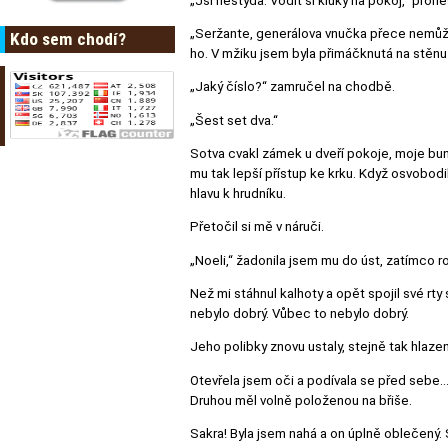
„Jsi nestyda. Vodit si kluky na pokoj,“ prone
„Seržante, generálova vnučka přece nemůže b
Kdo sem chodí?
ho. V mžiku jsem byla přimáčknutá na stěnu 
„Jaký číslo?“ zamručel na chodbě.
„Šest set dva.“
Sotva cvakl zámek u dveří pokoje, moje bund
mu tak lepší přístup ke krku. Když osvobodil
hlavu k hrudníku.
Přetočil si mě v náruči.
„Noeli,“ žadonila jsem mu do úst, zatímco r
Než mi stáhnul kalhoty a opět spojil své rty
nebylo dobrý. Vůbec to nebylo dobrý.
Jeho polibky znovu ustaly, stejně tak hlazen
Otevřela jsem oči a podívala se před sebe… p
Druhou měl volně položenou na břiše.
Sakra! Byla jsem nahá a on úplně oblečený. S