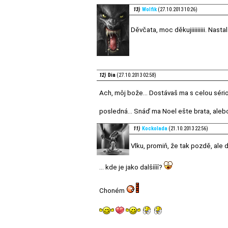
13)
Wolfik
(27.10.2013 10:26)
Děvčata, moc děkujiiiiiiiii. Nast
12)
Dia
(27.10.2013 02:58)
Ach, môj bože... Dostávaš ma s celou séri
posledná... Snáď ma Noel ešte brata, aleb
11)
Kockolada
(21.10.2013 22:56)
Vlku, promiň, že tak pozdě, ale d
... kde je jako dalšíííí?
Choném