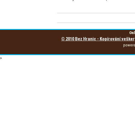
Onl
© 2010 Bez Hranic - Kopírování vešker
power
>