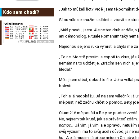
„Jak to můžeš říct? Viděl jsem tě pomáhat d
Kdo sem chodí?
Silou vůle se snažím uklidnit a zbavit se stra
„Máš pravdu, jsem. Ale ne ten druh anděla, v 
ani démonolog, Rituale Romanum taky nemám 
Najednou se jeho ruka vymrští a chytá mě za 
„To ne. Moc tě prosím, alespoň to zkus, já už
nemám na to udržet je. Ztrácím se v nich a j
hledal.“
Měla jsem utéct, dokud to šlo. Jeho velká pr
bolesti.
„Tohle já nedokážu. Já nejsem válečník, já u
mě pust, než začnu křičet o pomoc. Bety, jd
Okamžitě mě pouští a Bety se prudce zvedá.
Ne, nejsem tak krutá, jak se právě teď zdám.
pomoc…
Já vím, já vím, ale opravdu netuším
svůj význam, má to svůj účel i důvod, já n
ho
…Ale já musím, já přece nejsem On, abych 