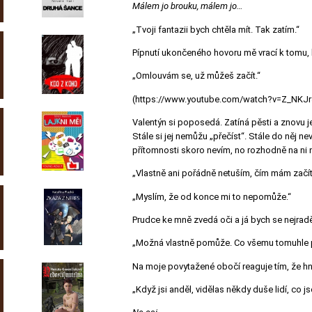
Málem jo brouku, málem jo…
„Tvoji fantazii bych chtěla mít. Tak zatím.“
Pípnutí ukončeného hovoru mě vrací k tomu, 
„Omlouvám se, už můžeš začít.“
(https://www.youtube.com/watch?v=Z_NKJ
Valentýn si poposedá. Zatíná pěsti a znovu je
Stále si jej nemůžu „přečíst“. Stále do něj ne
přítomnosti skoro nevím, no rozhodně na n
„Vlastně ani pořádně netuším, čím mám začít
„Myslím, že od konce mi to nepomůže.“
Prudce ke mně zvedá oči a já bych se nejradě
„Možná vlastně pomůže. Co všemu tomuhle pře
Na moje povytažené obočí reaguje tím, že h
„Když jsi anděl, vidělas někdy duše lidí, co j