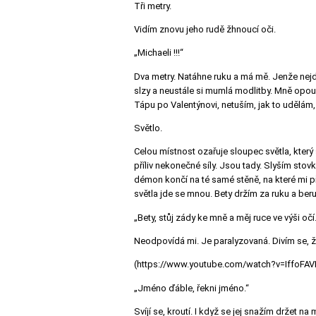
Tři metry.
Vidím znovu jeho rudě žhnoucí oči.
„Michaeli !!!“
Dva metry. Natáhne ruku a má mě. Jenže nejde 
slzy a neustále si mumlá modlitby. Mně opouš
Tápu po Valentýnovi, netuším, jak to udělám,
Světlo.
Celou místnost ozařuje sloupec světla, který 
příliv nekonečné síly. Jsou tady. Slyším sto
démon končí na té samé stěně, na které mi pře
světla jde se mnou. Bety držím za ruku a beru
„Bety, stůj zády ke mně a měj ruce ve výši očí
Neodpovídá mi. Je paralyzovaná. Divím se, 
(https://www.youtube.com/watch?v=IffoFA
„Jméno ďáble, řekni jméno.“
Svíjí se, kroutí. I když se jej snažím držet n