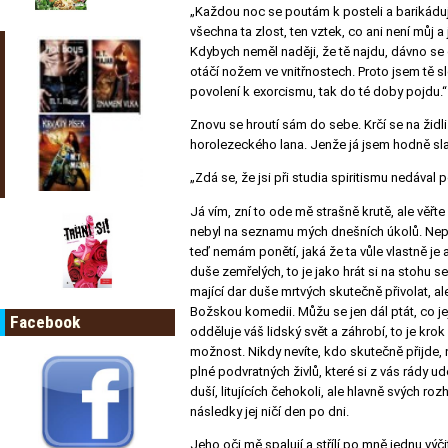
„Každou noc se poutám k posteli a barikáduju
všechna ta zlost, ten vztek, co ani není můj 
Kdybych neměl naději, že tě najdu, dávno se
otáčí nožem ve vnitřnostech. Proto jsem tě sl
povolení k exorcismu, tak do té doby pojdu.“
Znovu se hroutí sám do sebe. Krčí se na židli
horolezeckého lana. Jenže já jsem hodně sla
„Zdá se, že jsi při studia spiritismu nedával
Já vím, zní to ode mě strašně krutě, ale věřt
nebyl na seznamu mých dnešních úkolů. Nepřeč
teď nemám ponětí, jaká že ta vůle vlastně je
duše zemřelých, to je jako hrát si na stohu s
mající dar duše mrtvých skutečně přivolat, al
Božskou komedii. Můžu se jen dál ptát, co jej
Facebook
odděluje váš lidský svět a záhrobí, to je krok
možnost. Nikdy nevíte, kdo skutečně přijde, n
plné podvratných živlů, které si z vás rády u
duší, litujících čehokoli, ale hlavně svých r
následky jej ničí den po dni.
Jeho oči mě spalují a střílí po mně jednu výč