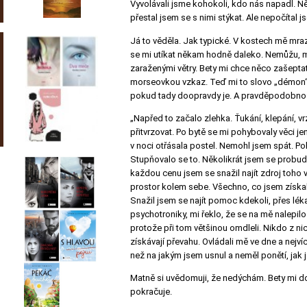
Vyvolávali jsme kohokoli, kdo nás napadl. Ně
přestal jsem se s nimi stýkat. Ale nepočítal j
Já to věděla. Jak typické. V kostech mě mraz
se mi utíkat někam hodně daleko. Nemůžu, má
zaraženými větry. Bety mi chce něco zašeptat
morseovkou vzkaz. Teď mi to slovo „démon“ 
pokud tady doopravdy je. A pravděpodobnost
„Napřed to začalo zlehka. Ťukání, klepání, vrzá
přitvrzovat. Po bytě se mi pohybovaly věci 
v noci otřásala postel. Nemohl jsem spát. Po
Stupňovalo se to. Několikrát jsem se probud
každou cenu jsem se snažil najít zdroj toho 
prostor kolem sebe. Všechno, co jsem získal j
Snažil jsem se najít pomoc kdekoli, přes léka
psychotroniky, mi řeklo, že se na mě nalepil
protože při tom většinou omdleli. Nikdo z nic
získávají převahu. Ovládali mě ve dne a nejvíc
než na jakým jsem usnul a neměl ponětí, jak 
Matně si uvědomuji, že nedýchám. Bety mi do 
pokračuje.