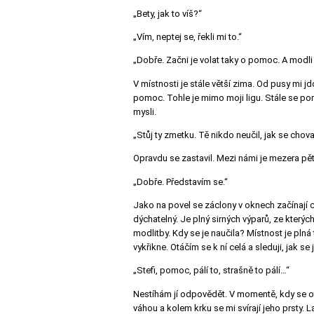
„Bety, jak to víš?“
„Vím, neptej se, řekli mi to.“
„Dobře. Začni je volat taky o pomoc. A modli 
V místnosti je stále větší zima. Od pusy mi j
pomoc. Tohle je mimo moji ligu. Stále se poma
mysli.
„Stůj ty zmetku. Tě nikdo neučil, jak se chov
Opravdu se zastavil. Mezi námi je mezera pě
„Dobře. Představím se.“
Jako na povel se záclony v oknech začínají ch
dýchatelný. Je plný sirných výparů, ze kterýc
modlitby. Kdy se je naučila? Místnost je plná
vykřikne. Otáčím se k ní celá a sleduji, jak 
„Stefi, pomoc, pálí to, strašně to pálí…“
Nestíhám jí odpovědět. V momentě, kdy se ot
váhou a kolem krku se mi svírají jeho prsty.