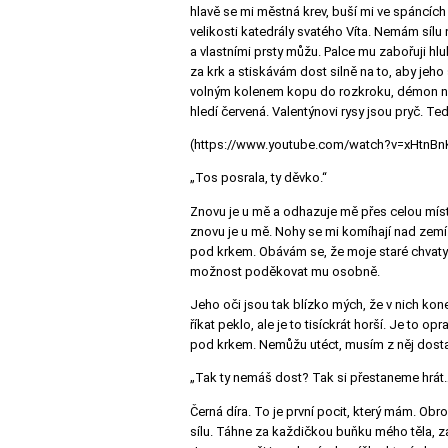
hlavě se mi městná krev, buší mi ve spáncích
velikosti katedrály svatého Víta. Nemám sílu
a vlastními prsty můžu. Palce mu zabořuji hlu
za krk a stiskávám dost silně na to, aby jeh
volným kolenem kopu do rozkroku, démon ne
hledí červená. Valentýnovi rysy jsou pryč. 
(https://www.youtube.com/watch?v=xHtnBn
„Tos posrala, ty děvko.“
Znovu je u mě a odhazuje mě přes celou místn
znovu je u mě. Nohy se mi komíhají nad zemí.
pod krkem. Obávám se, že moje staré chvaty
možnost poděkovat mu osobně.
Jeho oči jsou tak blízko mých, že v nich k
říkat peklo, ale je to tisíckrát horší. Je to
pod krkem. Nemůžu utéct, musím z něj dosta
„Tak ty nemáš dost? Tak si přestaneme hrát
Černá díra. To je první pocit, který mám. Ob
sílu. Táhne za každičkou buňku mého těla, 