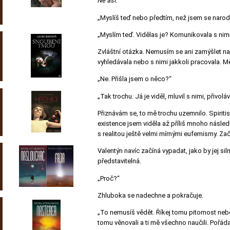
Ne asi.
„Myslíš teď nebo předtím, než jsem se narod
„Myslím teď. Vidělas je? Komunikovala s nim
Zvláštní otázka. Nemusím se ani zamýšlet n
vyhledávala nebo s nimi jakkoli pracovala. Mě 
„Ne. Přišla jsem o něco?“
„Tak trochu. Já je viděl, mluvil s nimi, přivoláva
Přiznávám se, to mě trochu uzemnilo. Spiritis
existence jsem viděla až příliš mnoho následk
s realitou ještě velmi mírnými eufemismy. Začí
Valentýn navíc začíná vypadat, jako by jej sil
představitelná.
„Proč?“
Zhluboka se nadechne a pokračuje.
„To nemusíš vědět. Říkej tomu pitomost nebo n
tomu věnovali a ti mě všechno naučili. Pořáda