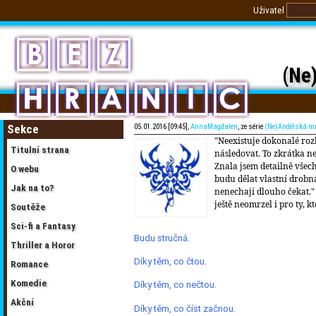
Uživatel
(Ne
Sekce
05.01.2016 [09:45],
AnnaMagdalen
, ze série
(Ne)Andělská m
"Neexistuje dokonalé roz
Titulní strana
následovat. To zkrátka nej
Znala jsem detailně všech
O webu
budu dělat vlastní drobn
Jak na to?
nenechají dlouho čekat.
ještě neomrzel i pro ty, k
Soutěže
Sci-fi a Fantasy
Budu stručná.
Thriller a Horor
Díky těm, co čtou.
Romance
Komedie
Díky těm, co nečtou.
Akční
Díky těm, co číst začnou.