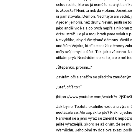
celou realitu, kterou já nemůžu zachytit ani 
to zkouška?
Není, ta nebyla v plánu.
Jasně, zk
si pamatovala…Démon. Nechtějte ani vědět, jak
A jeden je horší, než druhý. Nevím, jestli se
jako anděl viděla a co bych nepřála nikomu z vá
drželi stráž. To já a moji bratři jsme volali 
Nejvyššího, aby duše týrané démony ušetřil vš
andělům Vojska, kteří se snažili démony zahna
měly svůj smysl a účel. Tak, jako všechno. N
utíkám pryč. Nenávidím se za to, ale o mě te
„Štěpánko, prosím…“
Zavírám oči a snažím se před tím zmučeným š
„Stef, cítíš to?“
(https://www.youtube.com/watch?v=2j9DA9
Jak by ne. Teplota okolního vzduchu výrazně 
neotáčela se. Ale copak to jde? Risknu jedno
Narovnal se a jeho výraz se změnil k nepozná
ještě výraznější. Skoro se až divím, že se mu k
výsměchu. Jeho plné rty doslova zkazil pošk