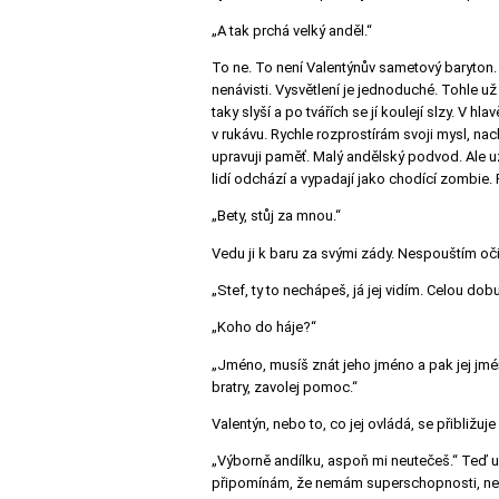
„A tak prchá velký anděl.“
To ne. To není Valentýnův sametový baryton. T
nenávisti. Vysvětlení je jednoduché. Tohle už 
taky slyší a po tvářích se jí koulejí slzy. V 
v rukávu. Rychle rozprostírám svoji mysl, nac
upravuji paměť. Malý andělský podvod. Ale už
lidí odchází a vypadají jako chodící zombie
„Bety, stůj za mnou.“
Vedu ji k baru za svými zády. Nespouštím oči
„Stef, ty to nechápeš, já jej vidím. Celou dob
„Koho do háje?“
„Jméno, musíš znát jeho jméno a pak jej jmén
bratry, zavolej pomoc.“
Valentýn, nebo to, co jej ovládá, se přibližu
„Výborně andílku, aspoň mi neutečeš.“ Teď u
připomínám, že nemám superschopnosti, ne