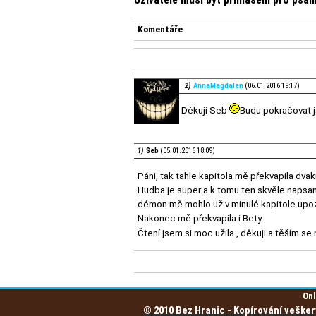
Komentáře
2)
AnnaMagdalen
(06.01.2016 19:17)
Děkuji Seb
Budu pokračovat ja
1)
Seb
(05.01.2016 18:09)
Páni, tak tahle kapitola mě překvapila dvak
Hudba je super a k tomu ten skvěle napsaný
démon mě mohlo už v minulé kapitole upoz
Nakonec mě překvapila i Bety.
Čtení jsem si moc užila , děkuji a těším se
Onl
© 2010 Bez Hranic - Kopírování vešker