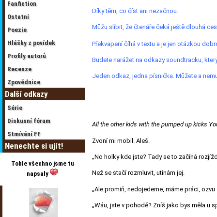
Fanfiction
Díky těm, co číst ani nezačnou.
Ostatní
Můžu slíbit, že čtenáře čeká ještě dlouhá ces
Poezie
Hlášky z povídek
Překvapení číhá v textu a je jen otázkou dobr
Profily autorů
Budete narážet na odkazy soundtracku, který
Recenze
Jeden odkaz, jedna písnička. Můžete a nemusí
Zpovědnice
Další odkazy
Série
Diskusní fórum
All the other kids with the pumped up kicks
You
Stmívání FF
Zvoní mi mobil. Aleš.
Nenechte si ujít!
„No holky kde jste? Tady se to začíná rozjíž
Tohle všechno jsme tu
Než se stačí rozmluvit, utínám jej.
napsaly
„Ale promiň, nedojedeme, máme práci, ozvu s
„Wáu, jste v pohodě? Zníš jako bys měla u s