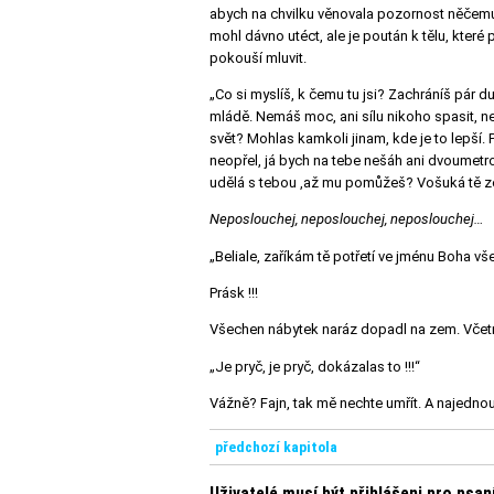
abych na chvilku věnovala pozornost něčemu j
mohl dávno utéct, ale je poután k tělu, které 
pokouší mluvit.
„Co si myslíš, k čemu tu jsi? Zachráníš pár du
mládě. Nemáš moc, ani sílu nikoho spasit, nes
svět? Mohlas kamkoli jinam, kde je to lepší.
neopřel, já bych na tebe nešáh ani dvoumetrov
udělá s tebou ,až mu pomůžeš? Vošuká tě ze
Neposlouchej, neposlouchej, neposlouchej…
„Beliale, zaříkám tě potřetí ve jménu Boha vš
Prásk !!!
Všechen nábytek naráz dopadl na zem. Včetně m
„Je pryč, je pryč, dokázalas to !!!“
Vážně? Fajn, tak mě nechte umřít. A najednou
předchozí kapitola
Uživatelé musí být přihlášeni pro psa