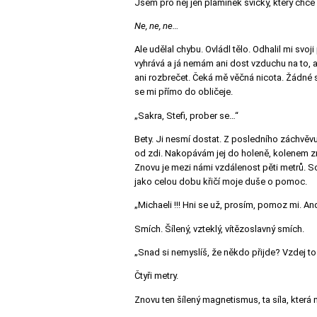
Jsem pro něj jen plamínek svíčky, který chce
Ne, ne, ne…
Ale udělal chybu. Ovládl tělo. Odhalil mi svoj
vyhrává a já nemám ani dost vzduchu na to, 
ani rozbrečet. Čeká mě věčná nicota. Žádné s
se mi přímo do obličeje.
„Sakra, Stefi, prober se…“
Bety. Ji nesmí dostat. Z posledního záchvěvu
od zdi. Nakopávám jej do holeně, kolenem zn
Znovu je mezi námi vzdálenost pěti metrů. So
jako celou dobu křičí moje duše o pomoc.
„Michaeli !!! Hni se už, prosím, pomoz mi. A
Smích. Šílený, vzteklý, vítězoslavný smích.
„Snad si nemyslíš, že někdo přijde? Vzdej to
Čtyři metry.
Znovu ten šílený magnetismus, ta síla, kter