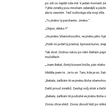
po zdi co nejdál ode mě. V jeden moment zvr
Tyhle zvratky jsou mnohem zelenější a páchno
ale to nesmím. Teď rozhoduje síla mojí vůle.
„To jméno ty parchante. Jméno.“
„Chípni, děvko !!“
„Ve jménu Všemohoucího, ve jménu jeho Syna, v
„Polib mi prdel ty prašivá, špinavá kurvo, st
Tak dost. Druhou rukou po něm šlehám paprske
mučidlech.
„Jsem Belial, čtvrtý korunní kníže, pán všeh
Věděla jsem to. Je to
on
. Tam, kde je
on
, Sa
„Beliale, zaříkám tě ve jménu Boha všemohoucí
Další proud zvratků. Zesiluji svůj stisk a tlačí
„Beliale, zaříkám tě podruhé ve jménu Boha v
Znovu chce utéct. Znovu zkouší lézt po stěně