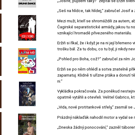
„Josife, půjdem taky?“ zeptal se Eržiň své
„Seš na hlídce, tak hlídej,“ zabručel Josif a z
Mezi muži, kteří se shromáždili za autem, a
Čagirské separatistické armády, jakou tu no
vznikající hromadě přivezeného materiálu.
Eržiň si říkal, že i když je na ni její břeme
trošku bál. Za tu dobu, co tu byl, ji nikdy ne
„Pohled pro Boha, což?“ zabručel za ním Jo
Eržiň se po něm ohlédl a sotva znatelně přik
zapamatuj. Klidně ti uřízne ptáka a donutí tě 
ni.“
Vykládka pokračovala. Za poněkud nestejnor
opatrně vytáhli a otevřeli. Velitel Gabrico, k
„Vida, nové protitankové střely,“ zasmál se
Prázdný náklaďák nahodil motor a vydal se n
„Dneska žádný ponocování,“ zazněl táborem 