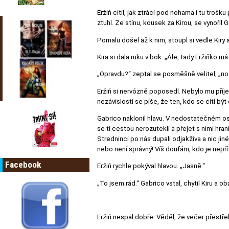
Eržiň cítil, jak ztrácí pod nohama i tu trošku
ztuhl. Ze stínu, kousek za Kirou, se vynořil 
Pomalu došel až k nim, stoupl si vedle Kiry 
Kira si dala ruku v bok. „Ále, tady Eržiňko má 
„Opravdu?“ zeptal se posměšně velitel, „no 
Eržiň si nervózně poposedl. Nebylo mu příje
nezávislosti se píše, že ten, kdo se cítí bý
Gabrico naklonil hlavu. V nedostatečném osvě
se ti cestou nerozutekli a přejet s nimi hran
Stredninci po nás dupali odjakživa a nic jiné
nebo není správný! Víš doufám, kdo je nepří
Facebook
Eržiň rychle pokýval hlavou. „Jasně.“
„To jsem rád.“ Gabrico vstal, chytil Kiru a ob
Eržiň nespal dobře. Věděl, že večer přestřeli