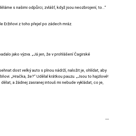
o děláme s našimi odpůrci, zvlášť, když jsou neozbrojení, to...“
le Eržiňovi z toho přejel po zádech mráz.
adalo jako výzva. „Já jen, že v prohlášení Čagirské
ehnat dost velký auto s plnou nádrží, naložit je, ohlídat, aby
ržiňovi. „Hračka, že?“ Udělal krátkou pauzu. „Jsou to hajzlové!
ám dělat, a žádnej zasranej intouš mi nebude vykládat, co je,
---