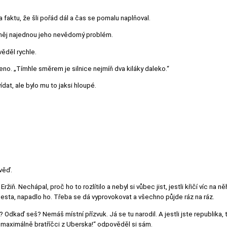
 faktu, že šli pořád dál a čas se pomalu naplňoval.
a něj najednou jeho nevědomý problém.
ěděl rychle.
eno. „Tímhle směrem je silnice nejmíň dva kiláky daleko.“
dat, ale bylo mu to jaksi hloupé.
věď.
e Eržiň. Nechápal, proč ho to rozlítilo a nebyl si vůbec jist, jestli křičí víc
je cesta, napadlo ho. Třeba se dá vyprovokovat a všechno půjde ráz na ráz.
 Odkaď seš? Nemáš místní přízvuk. Já se tu narodil. A jestli jste republika, 
maximálně bratříčci z Uberska!“ odpověděl si sám.