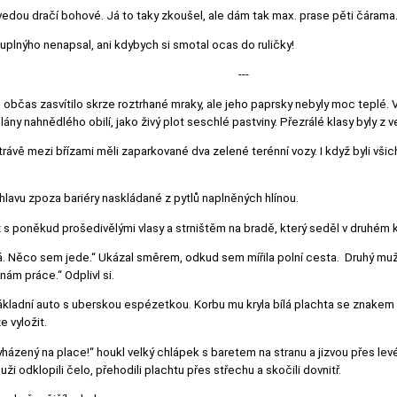
i vedou dračí bohové. Já to taky zkoušel, ale dám tak max. prase pěti čárama
lnýho nenapsal, ani kdybych si smotal ocas do ruličky!
---
občas zasvítilo skrze roztrhané mraky, ale jeho paprsky nebyly moc teplé. V
ány nahnědlého obilí, jako živý plot seschlé pastviny. Přezrálé klasy byly z 
V trávě mezi břízami měli zaparkované dva zelené terénní vozy. I když byli vš
il hlavu zpoza bariéry naskládané z pytlů naplněných hlínou.
ž s poněkud prošedivělými vlasy a strništěm na bradě, který seděl v druhém k
má. Něco sem jede.“ Ukázal směrem, odkud sem mířila polní cesta. Druhý mu
nám práce.“ Odplivl si.
kladní auto s uberskou espézetkou. Korbu mu kryla bílá plachta se znakem 
e vyložit.
vyházený na place!“ houkl velký chlápek s baretem na stranu a jizvou přes le
ži odklopili čelo, přehodili plachtu přes střechu a skočili dovnitř.