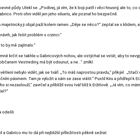
 pevné půdy. Uřekl se. „Podívej, já vím, že k boji patří i věci hnusný, ale to, c
Gabrico. Proti ohni viděl jen jeho siluetu, ale poznal ho bezpečně.
a majetnicky ji objal paží kolem ramen. „Děje se něco?“ zeptal se s klidem, a
návrh, jak řešit problém s cizinci.“
to by mě zajímalo.“
mné krčit se takhle u Gabricových nohou, ale ostýchal se vstát, aby to nevyp
t občanem Vestrediny, má být odsunut, a ne...“ zmlkl.
tlení nebylo vidět, jak se tváří. „To máš naprostou pravdu,“ přikývl. „Stačí s
ičním pásmem. Tam je vyložit a sám se zase vrátit.“ Pustil Kiru a přidřepl k E
ho si nezaslouží,“ zavrčel a přiblížil svou tvář blíž k Eržiňově. „Já vím, co m
tel?“
a odešli.
l a Gabrico mu to dá při nejbližší příležitosti pěkně sežrat.