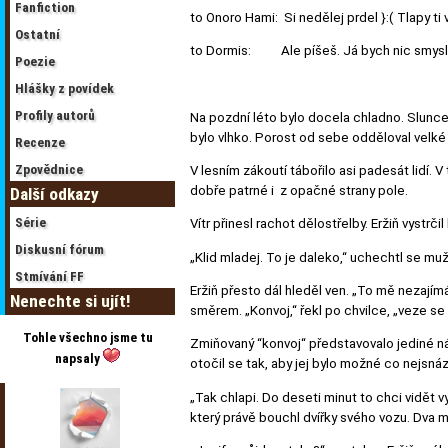
Fanfiction
to Onoro Hami: Si nedělej prdel }:( Tlapy t
Ostatní
to Dormis: Ale píšeš. Já bych nic smyslup
Poezie
Hlášky z povídek
Profily autorů
Na pozdní léto bylo docela chladno. Slunce 
bylo vlhko. Porost od sebe odděloval velké l
Recenze
Zpovědnice
V lesním zákoutí tábořilo asi padesát lidí. 
dobře patrné i z opačné strany pole.
Další odkazy
Série
Vítr přinesl rachot dělostřelby. Eržiň vystrč
Diskusní fórum
„Klid mladej. To je daleko,“ uchechtl se mu
Stmívání FF
Eržiň přesto dál hleděl ven. „To mě nezají
Nenechte si ujít!
směrem. „Konvoj,“ řekl po chvilce, „veze se 
Tohle všechno jsme tu
Zmiňovaný “konvoj“ představovalo jediné ná
napsaly
otočil se tak, aby jej bylo možné co nejsnáz
„Tak chlapi. Do deseti minut to chci vidět 
který právě bouchl dvířky svého vozu. Dva mu