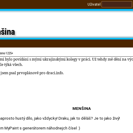
Uživatel
šina
zeno 1225×
e mi bylo povídáni s mými ukrajinskými kolegy v práci. Už tehdy mě dění na vý
ale týká všech.
 jsem psal prvoplánově pro draci.info.
MENŠINA
rosto hustý dílo, jako vždycky! Draku, jak to děláš? Je to jako živý!
m MyPaint s generátorem náhodnejch čísel :)