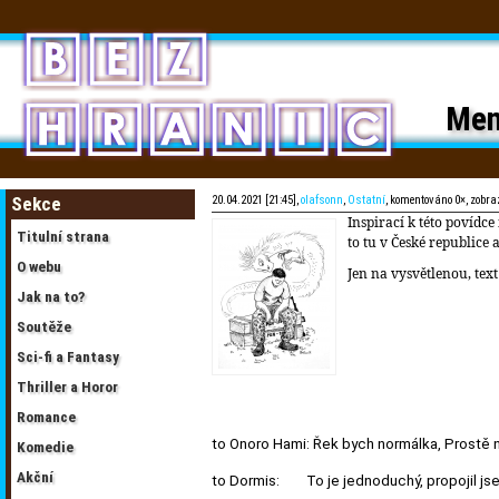
Men
Sekce
20.04.2021 [21:45],
olafsonn
,
Ostatní
, komentováno 0×, zobra
Inspirací k této povídc
Titulní strana
to tu v České republice 
O webu
Jen na vysvětlenou, text
Jak na to?
Soutěže
Sci-fi a Fantasy
Thriller a Horor
Romance
to Onoro Hami: Řek bych normálka, Prostě nap
Komedie
Akční
to Dormis: To je jednoduchý, propojil jse