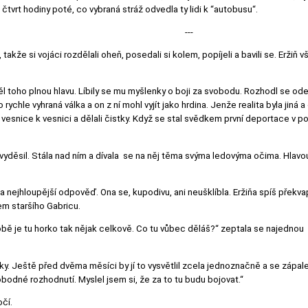
i čtvrt hodiny poté, co vybraná stráž odvedla ty lidi k “autobusu“.
---
ko, takže si vojáci rozdělali oheň, posedali si kolem, popíjeli a bavili se. E
l toho plnou hlavu. Líbily se mu myšlenky o boji za svobodu. Rozhodl se ode
chle vyhraná válka a on z ní mohl vyjít jako hrdina. Jenže realita byla jiná a
d vesnice k vesnici a dělali čistky. Když se stal svědkem první deportace v 
ro vyděsil. Stála nad ním a dívala se na něj těma svýma ledovýma očima. Hlav
a nejhloupější odpověď. Ona se, kupodivu, ani neušklíbla. Eržiňa spíš překva
em staršího Gabricu.
obě je tu horko tak nějak celkově. Co tu vůbec děláš?“ zeptala se najednou
nky. Ještě před dvěma měsíci by jí to vysvětlil zcela jednoznačně a se zápale
odné rozhodnutí. Myslel jsem si, že za to tu budu bojovat.“
očí.