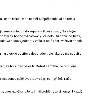
ržiň však na to náladu moc neměl. Dřepěl poněkud bokem a
jít sem a vstoupit do separatistické armády. Se silným
 on z ní byl hodně rozčarovaný. Za celou tu dobu, co tu byl,
podání Gabricovy jednotky, začal o celé věci uvažovat hodně
ou mu blesklo Josifovo doporučení, ale jaksi se mu nedařilo
pilo, že ho vůbec oslovila. Doteď se zdálo, že ho cíleně
 s nápadnou naléhavostí. „Proč jsi sem přišel? Naše
m, dnes už váhal. „Je to i můj problém, to si nemysli! Každý