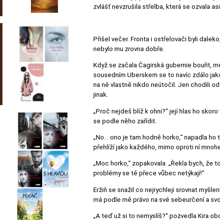
zvlášť nevzrušila střelba, která se ozvala as
Přišel večer. Fronta i ostřelovači byli dale
nebylo mu zrovna dobře.
Když se začala Čagirská gubernie bouřit, mě
sousedním Uberskem se to navíc zdálo jako ry
na ně vlastně nikdo neútočil. Jen chodili o
jinak.
„Proč nejdeš blíž k ohni?“ její hlas ho sko
se podle něho zařídit.
„No... ono je tam hodně horko,“ napadla ho t
přehlíží jako každého, mimo oproti ní mnoh
„Moc horko,“ zopakovala. „Řekla bych, že t
problémy se tě přece vůbec netýkají!“
Eržiň se snažil co nejrychleji srovnat myšle
má podle mě právo na své sebeurčení a svob
„A teď už si to nemyslíš?“ pozvedla Kira ob