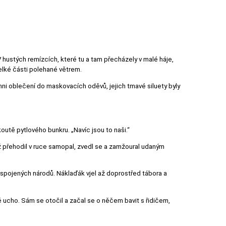
.
 hustých remízcích, které tu a tam přecházely v malé háje,
velké části polehané větrem.
ichni oblečení do maskovacích oděvů, jejich tmavé siluety byly
outě pytlového bunkru. „Navíc jsou to naši.“
ž přehodil v ruce samopal, zvedl se a zamžoural udaným
spojených národů. Náklaďák vjel až doprostřed tábora a
vé ucho. Sám se otočil a začal se o něčem bavit s řidičem,