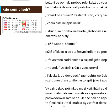
Ležení se pomalu probouzelo, když od vesnice
kudrnatými vlasy a tváří poďobanou od akné.
Kdo sem chodí?
„Ohlásil ho soused,“ zaslechl Eržiň, který ne
„Včera nám nejspíš unikl.“
Gabrico se podrbal na bradě. „Kohopak s ním
okamžik setkaly.
„Eržiň Kopco, nástup!“
Eržiň přiklusal a se staženým hrdlem se pos
„Převezmeš zadrženého a zajistíš jeho depor
„Provedu!“ zasípěl Eržiň a zasalutoval.
„Tak ukaž, co dovedeš!“ zachechtal se Gabri
rozhodnosti, ale znělo mu to spíš jako šepo
Vyrazili úzkou pěšinkou mezi keři. Eržiň se
musí udělat, ale něco uvnitř se vzpouzelo a 
přesvědčoval sám sebe. Jenže pak ho napadl
teď cuknul a utekl, stačilo by vystřelit do v