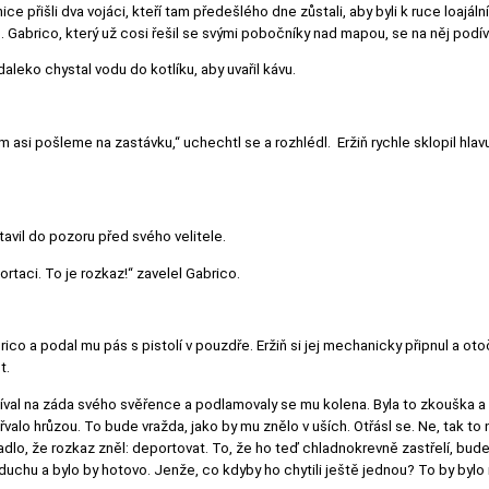
 přišli dva vojáci, kteří tam předešlého dne zůstali, aby byli k ruce loajáln
 Gabrico, který už cosi řešil se svými pobočníky nad mapou, se na něj podív
daleko chystal vodu do kotlíku, aby uvařil kávu.
 asi pošleme na zastávku,“ uchechtl se a rozhlédl. Eržiň rychle sklopil hlav
tavil do pozoru před svého velitele.
taci. To je rozkaz!“ zavelel Gabrico.
co a podal mu pás s pistolí v pouzdře. Eržiň si jej mechanicky připnul a oto
t.
 díval na záda svého svěřence a podlamovaly se mu kolena. Byla to zkouška a
řvalo hrůzou. To bude vražda, jako by mu znělo v uších. Otřásl se. Ne, tak to
o, že rozkaz zněl: deportovat. To, že ho teď chladnokrevně zastřelí, bude 
zduchu a bylo by hotovo. Jenže, co kdyby ho chytili ještě jednou? To by bylo ra