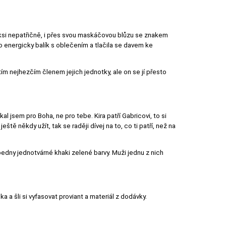
 jaksi nepatřičně, i přes svou maskáčovou blůzu se znakem
no energicky balík s oblečením a tlačila se davem ke
 tím nejhezčím členem jejich jednotky, ale on se jí přesto
al jsem pro Boha, ne pro tebe. Kira patří Gabricovi, to si
eště někdy užít, tak se raději dívej na to, co ti patří, než na
edny jednotvárné khaki zelené barvy. Muži jednu z nich
 a šli si vyfasovat proviant a materiál z dodávky.