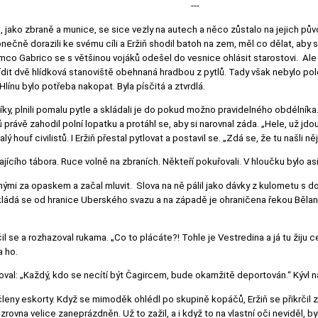
---
u, jako zbraně a munice, se sice vezly na autech a něco zůstalo na jejich půvo
nečně dorazili ke svému cíli a Eržiň shodil batoh na zem, měl co dělat, aby 
tímco Gabrico se s většinou vojáků odešel do vesnice ohlásit starostovi. Al
 zřídit dvě hlídková stanoviště obehnaná hradbou z pytlů. Tady však nebylo po
línu bylo potřeba nakopat. Byla písčitá a ztvrdlá.
ky, plnili pomalu pytle a skládali je do pokud možno pravidelného obdélníka.
rávě zahodil polní lopatku a protáhl se, aby si narovnal záda. „Hele, už jdou,
 houf civilistů. I Eržiň přestal pytlovat a postavil se. „Zdá se, že tu našli ně
jícího tábora. Ruce volně na zbraních. Někteří pokuřovali. V hloučku bylo asi
nými za opaskem a začal mluvit. Slova na ně pálil jako dávky z kulometu s do
kládá se od hranice Uberského svazu a na západě je ohraničena řekou Bělan.
l se a rozhazoval rukama. „Co to plácáte?! Tohle je Vestredina a já tu žiju ce
a ho.
oval: „Každý, kdo se necítí být Čagircem, bude okamžitě deportován.“ Kývl 
 členy eskorty. Když se mimoděk ohlédl po skupině kopáčů, Eržiň se přikrči
rovna velice zaneprázdněn. Už to zažil, a i když to na vlastní oči neviděl, by