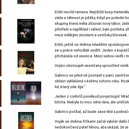
Eržiň necítil ramena. Nejtěžší kusy materiál
záda a táhnout je pěšky. Když po poledni ko
skupiny, která měla zřizovat nový tábor, za
přístřeší a například i vaření, bylo potřeba
mezi mělkými zmolemi a ostrůvky křovisek. H
Eržiň, ještě se dvěma mladšími spolubojovní
se u práce nehodlali sedřít. Jeden z kopáčů p
přicházela od vesnice. Mezi sebou vedli i malý
Vojáci obstoupili vesničany uprostřed vznika
Gabrico se před ně postavil s palci zastrče
oblast vyhlášená v květnu tohoto roku. Roz
lid, který zde žije.“
Jeden z civilistů poněkud povystoupil. Mrači
břicha. Nebyla to moc silná rána, ale umlčel
Gabrico počkal, až bude zase klid a pokrač
Voják se dvěma frčkami začal vybírat další
nedokončený pytel hlínou, aby ukázal, že je z