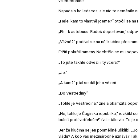
v sebeobraně.
Napadalo ho ledacos, ale nic to neměnilo na
„Hele, kam to vlastně jdeme?“ otočil se n
„Eh... k autobusu. Budeš deportován,“ odpov
„Vážně?“ podíval se na něj klučina přes ram
Eržiň pokrčil rameny. Nechtělo se mu odpoví
„To jste takhle odvezli i ty včera?“
„Jo.“
„A kam?“ ptal se dál jeho vězeň.
„Do Vestrediny.“
„Tohle je Vestredina,“ zněla okamžitá odpo
„Ne, tohle je Čagirská republika,“ rozkřikl s
bránit proti vetřelcům!“ řval stále víc. To 
Jenže klučina se jen posměšně ušklíbl. „Jo?
vládu? A kdo vás mezinárodně uznává? Tak 