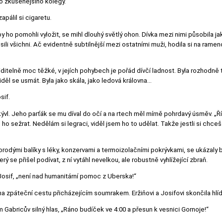
ho zkušenějšího kolegy.
apálil si cigaretu.
by ho pomohli vyložit, se mihl dlouhý světlý ohon. Dívka mezi nimi působila
sili všichni. Ač evidentně subtilnější mezi ostatními muži, hodila si na rame
no viditelně moc těžké, v jejích pohybech je pořád dívčí ladnost. Byla rozhodně
viděl se usmát. Byla jako skála, jako ledová královna...
sif.
ývl. Jeho parťák se mu díval do očí a na rtech měl mírně pohrdavý úsměv. „Řík
ho sežrat. Nedělám si legraci, viděl jsem ho to udělat. Takže jestli si chceš j
odými balíky s léky, konzervami a termoizolačními pokrývkami, se ukázaly b
terý se přišel podívat, z ní vytáhl nevelkou, ale robustně vyhlížející zbraň.
 Josif, „není nad humanitární pomoc z Uberska!“
a zpáteční cestu přicházejícím soumrakem. Eržiňovi a Josifovi skončila hlídka
Gabricův silný hlas, „Ráno budíček ve 4:00 a přesun k vesnici Gornoje!“