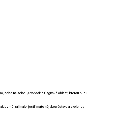
 na něho, nebo na sebe. „Svobodná Čagirská oblast, kterou budu
tak by mě zajímalo, jestli máte nějakou ústavu a zvolenou