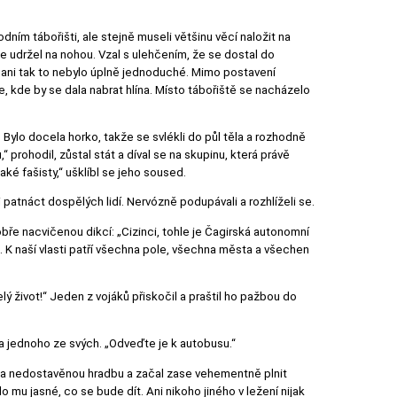
dním tábořišti, ale stejně museli většinu věcí naložit na
se udržel na nohou. Vzal s ulehčením, že se dostal do
e ani tak to nebylo úplně jednoduché. Mimo postavení
le, kde by se dala nabrat hlína. Místo tábořiště se nacházelo
 Bylo docela horko, takže se svlékli do půl těla a rozhodně
“ prohodil, zůstal stát a díval se na skupinu, která právě
jaké fašisty,“ ušklíbl se jeho soused.
 patnáct dospělých lidí. Nervózně podupávali a rozhlíželi se.
bře nacvičenou dikcí: „Cizinci, tohle je Čagirská autonomní
 K naší vlasti patří všechna pole, všechna města a všechen
lý život!“ Jeden z vojáků přiskočil a praštil ho pažbou do
na jednoho ze svých. „Odveďte je k autobusu.“
l za nedostavěnou hradbu a začal zase vehementně plnit
lo mu jasné, co se bude dít. Ani nikoho jiného v ležení nijak