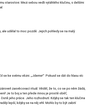
ímu starostovi. Mezi sebou vedli vytáhlého klučinu, s delšími
al.
u, ale udělal to moc pozdě. Jejich pohledy se na malý
čil se ke svému vězni. „Jdeme!“ Pokusil se dát do hlasu víc
 zároveň zasvěcovací rituál. Věděl, že to, co se po něm žádá,
 není! Je to boj a ten přede mnou je prostě oběť,
čistě jeho práce. Jeho rozhodnutí. Kdyby se tak ten klučina
ději lepší, kdyby se na něj vrhl. Mohlo by to být zabití