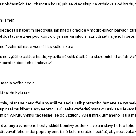
z občasných šťouchanců a kolizí, jak se však skupina vzdalovala od hradu, z
il směr.
ečnost s napětím sledovala, jak hnědá dračice v modro-bílých barvách ztrati
dostat své zvíře pod kontrolu, jen se vší silou snažil udržet na jeho hřbetě.
ne!“ zahřměl nade všemi hlas krále Inkura.
 nejvyššího paláce hradu, vyrazilo několik štolbů na služebních dracích. Avš
 barvách darského království.
l madla svého sedla.
léhal druhý letec.
rhla, infant se neudržel a vyletěl ze sedla. Hák poutacího řemene se vysmeknu
šupinatému hřbetu, aby nebrzdil svůj sebevražedný manévr. Drak se s řevem řít
m při výkrutu vyhnul tak těsně, že do vzduchu vylétl mrak utrhaného listí a m
 dvořany a vznešené hosty, sklidil bouřlivý potlesk a volání slávy. Letec toh
řezávali jeho jistící popruhy omotané kolem dračích pařátů, aby nebožáka vy