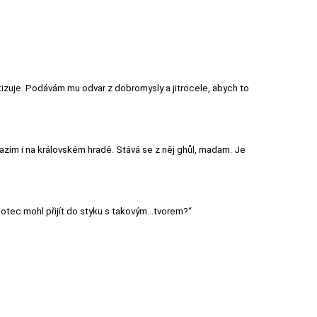
otizuje. Podávám mu odvar z dobromysly a jitrocele, abych to
razím i na královském hradě. Stává se z něj ghůl, madam. Je
 otec mohl přijít do styku s takovým…tvorem?“