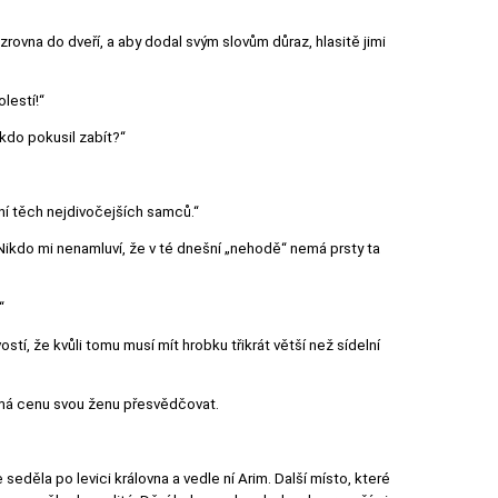
rovna do dveří, a aby dodal svým slovům důraz, hlasitě jimi
lestí!“
ěkdo pokusil zabít?“
vání těch nejdivočejších samců.“
 „Nikdo mi nenamluví, že v té dnešní „nehodě“ nemá prsty ta
“
tí, že kvůli tomu musí mít hrobku třikrát větší než sídelní
nemá cenu svou ženu přesvědčovat.
eděla po levici královna a vedle ní Arim. Další místo, které