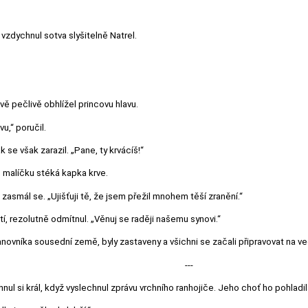
vzdychnul sotva slyšitelně Natrel.
vě pečlivě obhlížel princovu hlavu.
u,“ poručil.
k se však zarazil. „Pane, ty krvácíš!“
o malíčku stéká kapka krve.
zasmál se. „Ujišťuji tě, že jsem přežil mnohem těší zranění.“
í, rezolutně odmítnul. „Věnuj se raději našemu synovi.“
ovníka sousední země, byly zastaveny a všichni se začali připravovat na ve
---
ul si král, když vyslechnul zprávu vrchního ranhojiče. Jeho choť ho pohladil