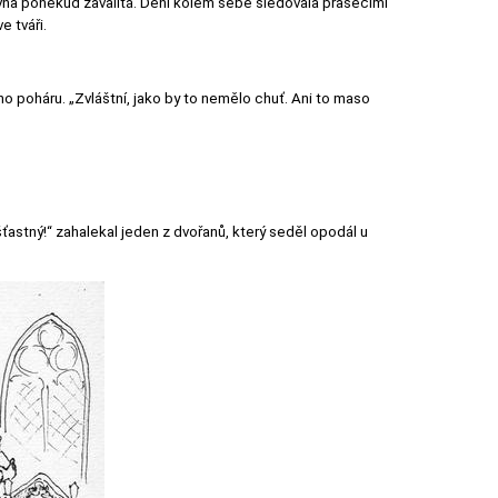
álovna poněkud zavalitá. Dění kolem sebe sledovala prasečími
e tváři.
ho poháru. „Zvláštní, jako by to nemělo chuť. Ani to maso
astný!“ zahalekal jeden z dvořanů, který seděl opodál u