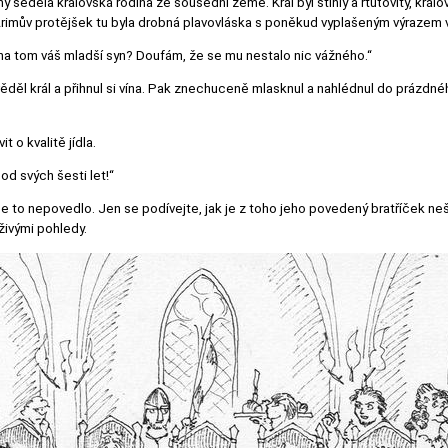
any seděla královská rodina ze sousední země. Král byl štíhlý a rtuťovitý, kr
Arimův protějšek tu byla drobná plavovláska s poněkud vyplašeným výrazem v
je na tom váš mladší syn? Doufám, že se mu nestalo nic vážného.“
věděl král a přihnul si vína. Pak znechuceně mlasknul a nahlédnul do prázdné
 o kvalitě jídla.
 od svých šesti let!“
 to nepovedlo. Jen se podívejte, jak je z toho jeho povedený bratříček nešť
živými pohledy.