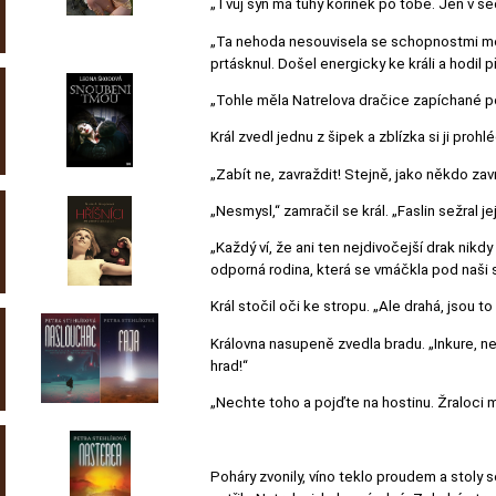
„Tvůj syn má tuhý kořínek po tobě. Jen v se
„Ta nehoda nesouvisela se schopnostmi mého 
prtásknul. Došel energicky ke králi a hodil 
„Tohle měla Natrelova dračice zapíchané pod
Král zvedl jednu z šipek a zblízka si ji proh
„Zabít ne, zavraždit! Stejně, jako někdo zavr
„Nesmysl,“ zamračil se král. „Faslin sežral je
„Každý ví, že ani ten nejdivočejší drak nikd
odporná rodina, která se vmáčkla pod naši 
Král stočil oči ke stropu. „Ale drahá, jsou t
Královna nasupeně zvedla bradu. „Inkure, nes
hrad!“
„Nechte toho a pojďte na hostinu. Žraloci m
Poháry zvonily, víno teklo proudem a stoly 