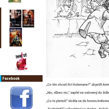
Facebook
„Co tím chceš říct Kolemane?“ zbystřil Arim
„Nic, vůbec nic,“ zapřel se oslovený do židle
„Co to pleteš!“ vložila se do hovoru královna
„Zachránil!?“ uchechtnul se dvořan. „Nebýt 