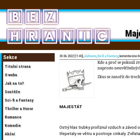
Maj
Sekce
30.06.2022 [11:45],
olafsonn
,
Sci-fi a Fantasy
, komentováno 0
Kdo a proč se pokusil z
Titulní strana
naprosto neuvěřitelný
O webu
Zkus se zanořit do troc
Jak na to?
Soutěže
Sci-fi a Fantasy
MAJESTÁT
Thriller a Horor
Romance
Komedie
Ostrý hlas trubky proříznul vzduch a závod o
třepetaly ve větru a postroje cinkaly. Zvířa
Akční