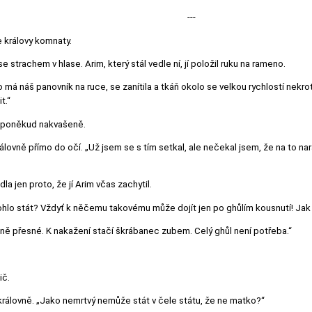
---
e královy komnaty.
se strachem v hlase. Arim, který stál vedle ní, jí položil ruku na rameno.
co má náš panovník na ruce, se zanítila a tkáň okolo se velkou rychlostí nekr
t.“
už poněkud nakvašeně.
álovně přímo do očí. „Už jsem se s tím setkal, ale nečekal jsem, že na to na
a jen proto, že jí Arim včas zachytil.
mohlo stát? Vždyť k něčemu takovému může dojít jen po ghůlím kousnutí! Jak
lně přesné. K nakažení stačí škrábanec zubem. Celý ghůl není potřeba.“
ič.
 královně. „Jako nemrtvý nemůže stát v čele státu, že ne matko?“