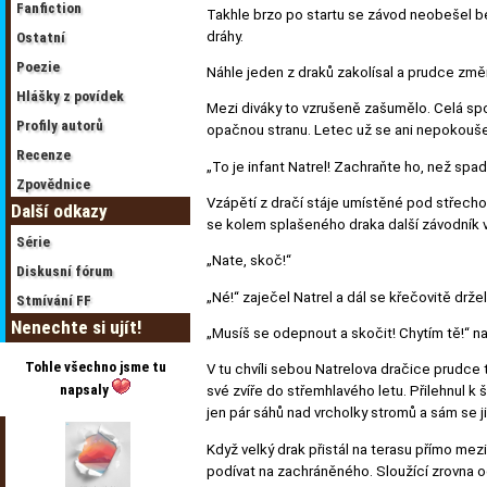
Fanfiction
Takhle brzo po startu se závod neobešel be
dráhy.
Ostatní
Poezie
Náhle jeden z draků zakolísal a prudce změn
Hlášky z povídek
Mezi diváky to vzrušeně zašumělo. Celá spol
Profily autorů
opačnou stranu. Letec už se ani nepokoušel 
Recenze
„To je infant Natrel! Zachraňte ho, než spad
Zpovědnice
Vzápětí z dračí stáje umístěné pod střechou
Další odkazy
se kolem splašeného draka další závodník v
Série
„Nate, skoč!“
Diskusní fórum
„Né!“ zaječel Natrel a dál se křečovitě drže
Stmívání FF
Nenechte si ujít!
„Musíš se odepnout a skočit! Chytím tě!“ na
Tohle všechno jsme tu
V tu chvíli sebou Natrelova dračice prudce t
napsaly
své zvíře do střemhlavého letu. Přilehnul k 
jen pár sáhů nad vrcholky stromů a sám se ji
Když velký drak přistál na terasu přímo mezi
podívat na zachráněného. Sloužící zrovna od