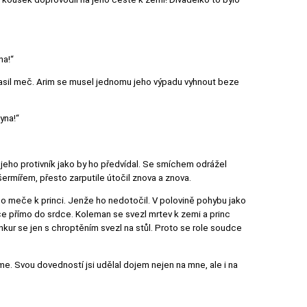
ha!“
 tasil meč. Arim se musel jednomu jeho výpadu vyhnout beze
yna!“
 jeho protivník jako by ho předvídal. Se smíchem odrážel
šermířem, přesto zarputile útočil znova a znova.
eho meče k princi. Jenže ho nedotočil. V polovině pohybu jako
 meče přímo do srdce. Koleman se svezl mrtev k zemi a princ
nkur se jen s chroptěním svezl na stůl. Proto se role soudce
rime. Svou dovedností jsi udělal dojem nejen na mne, ale i na