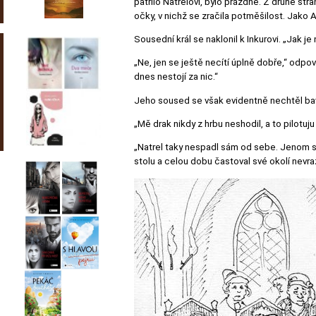
patřilo Natrelovi, bylo prázdné. Z druhé str
očky, v nichž se zračila potměšilost. Jako 
Sousední král se naklonil k Inkurovi. „Jak 
„Ne, jen se ještě necítí úplně dobře,“ odpo
dnes nestojí za nic.“
Jeho soused se však evidentně nechtěl bavit
„Mě drak nikdy z hrbu neshodil, a to pilotuju
„Natrel taky nespadl sám od sebe. Jenom se
stolu a celou dobu častoval své okolí nevra