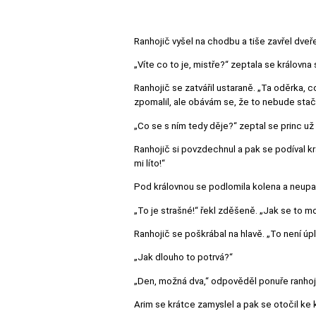
Ranhojič vyšel na chodbu a tiše zavřel dveř
„Víte co to je, mistře?“ zeptala se královna 
Ranhojič se zatvářil ustaraně. „Ta oděrka, 
zpomalil, ale obávám se, že to nebude stači
„Co se s ním tedy děje?“ zeptal se princ 
Ranhojič si povzdechnul a pak se podíval kr
mi líto!“
Pod královnou se podlomila kolena a neupadl
„To je strašné!“ řekl zděšeně. „Jak se to 
Ranhojič se poškrábal na hlavě. „To není úp
„Jak dlouho to potrvá?“
„Den, možná dva,“ odpověděl ponuře ranhoj
Arim se krátce zamyslel a pak se otočil ke