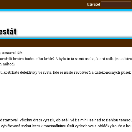
Uživatel
estát
×, zobrazeno 1132×
varařdit bratra budoucího krále? A byla to ta samá osoba, která usiluje o odst
ch náhod?
hu kostrbaté detektívky ve světě, kde se místo revolverů a dalekonosných pušek 
dstartoval. Všichni draci vyrazili, obletěli věž a mihli se nad rozlehlou ter
ta vybičovaná svými letci k maximálnímu úsilí vydechovala obláčky kouře a ko