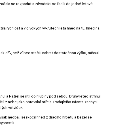
ačala se rozpadat a závodníci se řadili do jedné letové
la rychlost a v divokých výkrutech létá hned na tu, hned na
ak dřív, než vůbec stačili nabrat dostatečnou výšku, mihnul
l a Natrel se řítil do hlubiny pod sebou. Druhý letec strhnul
il z nebe jako obrovská střela. Padajícího infanta zachytil
alých větviček.
o však nedbal, seskočil hned z dračího hřbetu a běžel se
prostili.