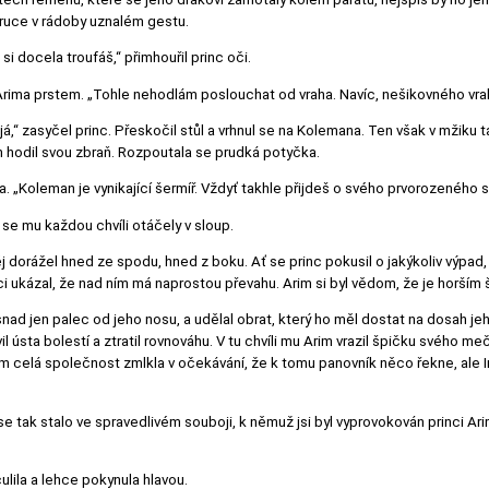
ruce v rádoby uznalém gestu.
si docela troufáš,“ přimhouřil princ oči.
 Arima prstem. „Tohle nehodlám poslouchat od vraha. Navíc, nešikovného vra
,“ zasyčel princ. Přeskočil stůl a vrhnul se na Kolemana. Ten však v mžiku
ch hodil svou zbraň. Rozpoutala se prudká potyčka.
na. „Koleman je vynikající šermíř. Vždyť takhle přijdeš o svého prvorozeného s
i se mu každou chvíli otáčely v sloup.
j dorážel hned ze spodu, hned z boku. Ať se princ pokusil o jakýkoliv výpad,
nci ukázal, že nad ním má naprostou převahu. Arim si byl vědom, že je horším 
snad jen palec od jeho nosu, a udělal obrat, který ho měl dostat na dosah j
vil ústa bolestí a ztratil rovnováhu. V tu chvíli mu Arim vrazil špičku svého
otom celá společnost zmlkla v očekávání, že k tomu panovník něco řekne, ale I
že se tak stalo ve spravedlivém souboji, k němuž jsi byl vyprovokován princi A
lila a lehce pokynula hlavou.