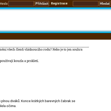
Registrace
Heslo
ranění všech členů vládnoucího rodu? Nebo je to jen souhra
používají kouzla a prokletí.
asou plnou diváků. Konce krátkých barevných čabrak se
ulela očima.