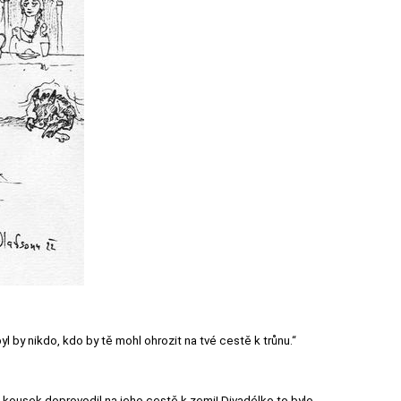
yl by nikdo, kdo by tě mohl ohrozit na tvé cestě k trůnu.“
n kousek doprovodil na jeho cestě k zemi! Divadélko to bylo