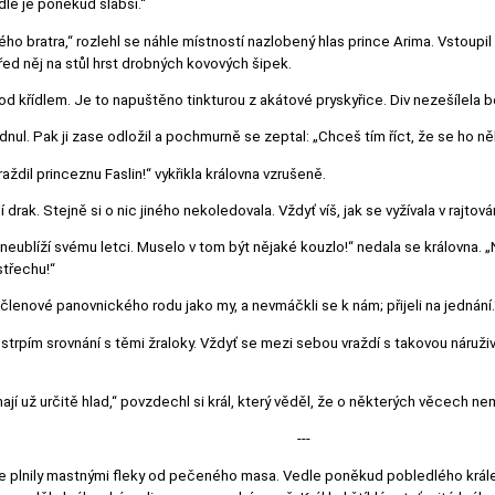
dle je poněkud slabší.“
bratra,“ rozlehl se náhle místností nazlobený hlas prince Arima. Vstoupil z
před něj na stůl hrst drobných kovových šipek.
 křídlem. Je to napuštěno tinkturou z akátové pryskyřice. Div nezešílela bo
lédnul. Pak ji zase odložil a pochmurně se zeptal: „Chceš tím říct, že se ho n
aždil princeznu Faslin!“ vykřikla královna vzrušeně.
jí drak. Stejně si o nic jiného nekoledovala. Vždyť víš, jak se vyžívala v rajto
y neublíží svému letci. Muselo v tom být nějaké kouzlo!“ nedala se královna.
střechu!“
o členové panovnického rodu jako my, a nevmáčkli se k nám; přijeli na jednání.
trpím srovnání s těmi žraloky. Vždyť se mezi sebou vraždí s takovou náruživos
ají už určitě hlad,“ povzdechl si král, který věděl, že o některých věcech 
---
se plnily mastnými fleky od pečeného masa. Vedle poněkud pobledlého krále s