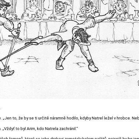
.
. „Jen to, že by se ti určitě náramně hodilo, kdyby Natrel ležel v hrobce. Neb
. „Vždyť to byl Arim, kdo Natrela zachránil.“
těch řemenů, které se jeho drakovi zamotaly kolem pařátů, nejspíš by ho je