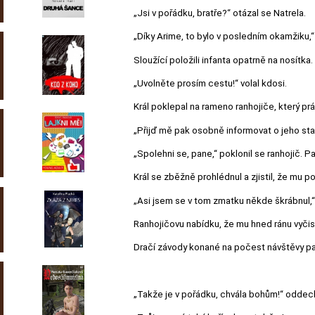
„Jsi v pořádku, bratře?“ otázal se Natrela.
„Díky Arime, to bylo v posledním okamžiku,“ 
Sloužící položili infanta opatrně na nosítka.
„Uvolněte prosím cestu!“ volal kdosi.
Král poklepal na rameno ranhojiče, který prá
„Přijď mě pak osobně informovat o jeho stav
„Spolehni se, pane,“ poklonil se ranhojič. Pa
Král se zběžně prohlédnul a zjistil, že mu p
„Asi jsem se v tom zmatku někde škrábnul,“ 
Ranhojičovu nabídku, že mu hned ránu vyčist
Dračí závody konané na počest návštěvy pan
„Takže je v pořádku, chvála bohům!“ oddechn