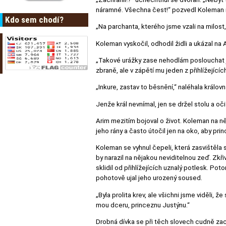
náramné. Všechna čest!“ pozvedl Koleman 
Kdo sem chodí?
„Na parchanta, kterého jsme vzali na milost, 
Koleman vyskočil, odhodil židli a ukázal na
„Takové urážky zase nehodlám poslouchat já
zbraně, ale v zápětí mu jeden z přihlížející
„Inkure, zastav to běsnění,“ naléhala králov
Jenže král nevnímal, jen se držel stolu a oč
Arim mezitím bojoval o život. Koleman na ně
jeho rány a často útočil jen na oko, aby pri
Koleman se vyhnul čepeli, která zasvištěla 
by narazil na nějakou neviditelnou zeď. Zkři
sklidil od přihlížejících uznalý potlesk. P
pohotově ujal jeho urozený soused.
„Byla prolita krev, ale všichni jsme viděli, 
mou dceru, princeznu Justýnu.“
Drobná dívka se při těch slovech cudně zacu