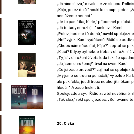
„Já ráno slezu,“ ozvalo se ze sloupu. Polici
„Kájo, polez dolů,“ houkl ke sloupu jeden. „
nemůžeme nechat.“
„Je to památka, Karle,“ připomněl policista –
„Já to tady nerozbiju!“ smlouval Karel.
„Polez, hodíme tě domů,“ navrhl spolujezde
„Ne!“ vyjekl Karel vyděšeně. Řidič se podív
„Chceš nám něco říct, Kájo?“ zeptal se pak.
„Kluci? Kdyby byl někdo třeba v ohrožení živ
„Ty jsi v ohrožení života leda tak, že spadne
„Já jsem ohroženej!“ trval na svém Karel.
„Co jsi zase provedl?“ zajímal se spolujezd
„My jsme se trochu pohádali,“ vylezlo z Kar
ale pak řekla, jestli třeba nechci jít někam
hledá…“ A zase fňuknutí.
Spolujezdec sykl. Řidič zavrtěl nevěřícně h
„Tak slez,“ řekl spolujezdec. „Schováme tě 
20. Cívka