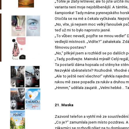
„Tohle je zlatý retriever, ale to jste určit
varianta není moje nejoblíbenější. A támhle
šampionka! Tady máme pyrenejského horského 
Otočila se na mě a čekala vyčkávala. Nejist
„No, víte, já nejsem moc velký fanoušek psů
teď už mi to bylo naprosto jasné.
„To vůbec nevadí, pojďte se mnou vedle!“ 
vedlejší místnosti. „Vidíte?“ zahalekala. Zdá
filmovou postavu?
„No,“ přikývl jsem a rozhlédl se po dalších 
„Tady, podívejte. Mainská mývalí! Celý regál
Ta postarší dáma hopsala od stěny ke stěně,
Nezvyklé sběratelství? Rozhodně. Vhodné 
„Ale to ještě není všechno!“ vyhrkla najedno
rukou mě zase popadla za rukáv a druhou mi
„Hmmm,“ udělala zaujatě. „Velmi hebké… Ta
21. Maska
Zazvonil telefon a vytrhl mě ze soustředění
„Co je?“ zamumlala jsem místo pozdravu. A 
zákazníci se rozhodli přijet na tu domluve