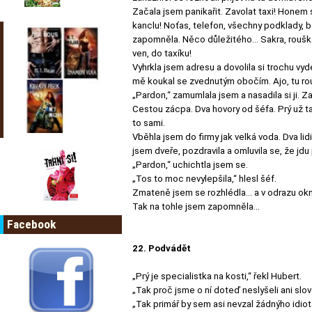
Začala jsem panikařit. Zavolat taxi! Honem 
kanclu! Noťas, telefon, všechny podklady, 
zapomněla. Něco důležitého… Sakra, rouška
ven, do taxíku!
Vyhrkla jsem adresu a dovolila si trochu vy
mě koukal se zvednutým obočím. Ajo, tu ro
„Pardon,“ zamumlala jsem a nasadila si ji. Za
Cestou zácpa. Dva hovory od šéfa. Prý už t
to sami.
Vběhla jsem do firmy jak velká voda. Dva lid
jsem dveře, pozdravila a omluvila se, že jdu
„Pardon,“ uchichtla jsem se.
„Tos to moc nevylepšila,“ hlesl šéf.
Zmateně jsem se rozhlédla… a v odrazu ok
Tak na tohle jsem zapomněla…
Facebook
22. Podvádět
„Prý je specialistka na kosti,“ řekl Hubert.
„Tak proč jsme o ní doteď neslyšeli ani slov
„Tak primář by sem asi nevzal žádnýho idiot