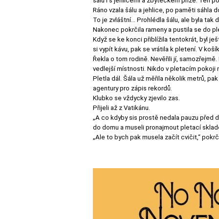
šálu i s jehlicemi a zbytečkem příze. Ten po
Ráno vzala šálu a jehlice, po paměti sáhla 
To je zvláštní… Prohlédla šálu, ale byla tak
Nakonec pokrčila rameny a pustila se do pl
Když se ke konci přiblížila tentokrát, byl je
si vypít kávu, pak se vrátila k pletení. V ko
Řekla o tom rodině. Nevěřili jí, samozřejmě. 
vedlejší místnosti. Nikdo v pletacím pokoji n
Pletla dál. Šála už měřila několik metrů, pak
agentury pro zápis rekordů.
Klubko se vždycky zjevilo zas.
Přijeli až z Vatikánu.
„A co kdyby sis prostě nedala pauzu před 
do domu a museli pronajmout pletací sklado
„Ale to bych pak musela začít cvičit,“ pokrč