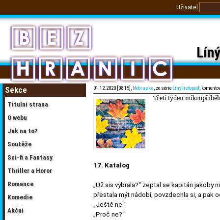
Uživatel
Líný
Sekce
01.12.2020 [08:15],
Nebraska
, ze série
Líný listopad
, komento
Třetí týden mikropříběh
Titulní strana
O webu
Jak na to?
Soutěže
Sci-fi a Fantasy
17. Katalog
Thriller a Horor
Romance
„Už sis vybrala?“ zeptal se kapitán jakoby
přestala mýt nádobí, povzdechla si, a pak 
Komedie
„Ještě ne.“
Akční
„Proč ne?“