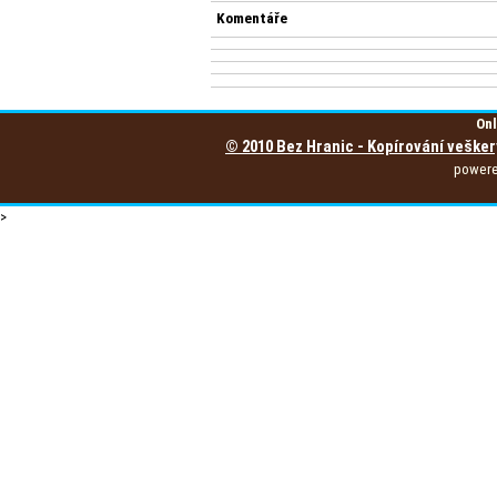
Komentáře
Onl
© 2010 Bez Hranic - Kopírování vešker
power
>