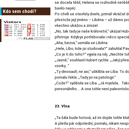
se docela těšil, Helena se rozhodně netěšila
bavilo nejvíc.
Kdo sem chodí?
Po chvíli se otevřely dveře, primář vkráčel d
přestože její jméno – Liběna – už dávno pro
všechno ukážou a zmizel.
„No, tak tady je naše království,“ ukázal Hu
přístroje. Kdybys potřebovala i něco speciál
„Aha, bezva,“ usmála se Liběna.
„Hele, Líbo, kde jsi studovala?“ zahuhlal P
„Co je ti do toho?“ vyjela na něj. „Nechte to
„Jasně,“ souhlasil Hubert rychle. „Jaký pře
vzorky…“
„Ty dinosauří, ne asi,“ ušklíbla se Líba. To
pomalu řekla: „Tady jsi na patologii.“
„Cože?“ vyděsila se Líba. „Já myslela… Ta
personálního…. A ona tohle není paleontolo
23. Vlna
„Ta šála bude hotová, až mi dojde tohle klub
A pletla pár odpolední, pomalu, nikam nesp