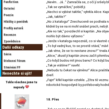
Fanfiction
„Nevím… Já…“ Zamračila se, z očí jí sršely b
„Tak se vymáčkni,“ pobídl ji.
Ostatní
„Nechci si vybírat takhle,“ vyhrkla Alice. Ka
Poezie
„Jak, takhle?“
Hlášky z povídek
„No z katalogu!“ Znechuceně se podívala na
klidně by se na ni mohl snášet prach, nebýt 
Profily autorů
„Ale no tak,“ povzdechl si kapitán. „Na obje
Recenze
mohlo být dávno vyřízeno.“
„Jenže v katalogu nepoznáš, co si vlastně ob
Zpovědnice
„To byl vadný kus, to se prostě stává,“ mávl
Další odkazy
„Jak víme, že se to nestane znovu?“ trvala 
Série
„Alice,“ zkusil ji kapitán znovu začít přeml
„Co když budou mít jinou barvu? Co když bu
Diskusní fórum
„Tak je vrátíme?“ navrhl.
Stmívání FF
„Nebudu tu čekat na výměnu!“ Alice praštil
Nenechte si ujít!
dveří.
„Fajn!“ křikl kapitán vztekle. „Zítra tě vez
Tohle všechno jsme tu
robotické hospodyně by potřebovaly hodně
napsaly
18. Přes