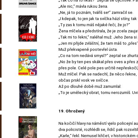
„Tak co na to říkáš?“ zeptal se dychtivě. Pa
„Ale nic,“ mávla rukou žena.
„Ne, já to poznám, tváříš se!“ zamračil se.
„I kdepak, to jen jak ta svíčka hází stíny, 
„Ty zas k tomu máš nějaké řeči, že jo?“
Žena mlčela a předstírala, že je zcela zauja
„Tak mi to řekni,“ naléhal muž. Jeho žena si
„Jen mi přijde zvláštní, že tam máš to ‚přes
Muž překvapeně pootevřel ústa.
„Co na tom nedává smysl?“ zeptal se zhurta
„No že by ten pes skákal přes oves a přes 
přes pole. Celé pole pes určitě nepřeskočí, 
Muž mlčel. Pak se nadechl, že něco řekne, a
občas prskl vosk ve svíčce.
Až po dlouhé době muž zamumlal:
„To je umělecký obrat, tomu nerozumíš. Uvid
19. Ohrožený
Na kočičí hlavy na náměstí vjelo policejní 
dva policisté, rozhlédli se, řidič pak rozsvíti
„Karle,“ řekl. Nemusel křičet; v historickém