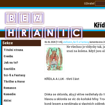
Uživatel
Kříd
Sekce
06.06.2024 [11:45],
olafsonn
,
Sci-fi a Fantasy
, komentováno 2
Ne všechno je vždycky tak, j
Titulní strana
srazí na kolena. Když jsou al
O webu
Jak na to?
Soutěže
Sci-fi a Fantasy
KŘÍDLA A LUK - třetí část
Thriller a Horor
Romance
Komedie
Dívka se sklonila, aby jí větve nešlehaly do
hlavou a sklonila se víc do koňské hřívy. T
Akční
koně lesem a nevšímala si vlastních oděrek, 