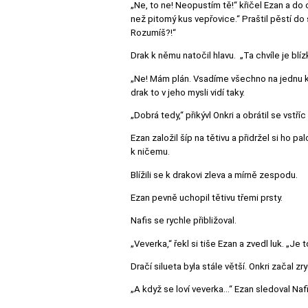
„Ne, to ne! Neopustím tě!“ křičel Ezan a do 
než pitomý kus vepřovice.“ Praštil pěstí do 
Rozumíš?!“
Drak k němu natočil hlavu. „Ta chvíle je blíz
„Ne! Mám plán. Vsadíme všechno na jednu kar
drak to v jeho mysli vidí taky.
„Dobrá tedy,“ přikývl Onkri a obrátil se vstří
Ezan založil šíp na tětivu a přidržel si ho p
k ničemu.
Blížili se k drakovi zleva a mírně zespodu.
Ezan pevně uchopil tětivu třemi prsty.
Nafis se rychle přibližoval.
„Veverka,“ řekl si tiše Ezan a zvedl luk. „Je 
Dračí silueta byla stále větší. Onkri začal zr
„A když se loví veverka…“ Ezan sledoval Naf