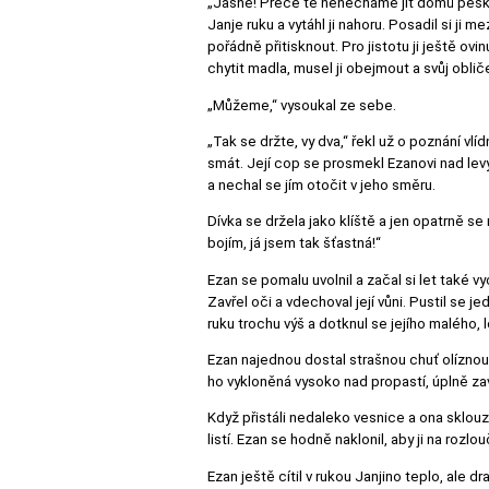
„Jasně! Přece tě nenecháme jít domů pěšky.
Janje ruku a vytáhl ji nahoru. Posadil si j
pořádně přitisknout. Pro jistotu ji ještě o
chytit madla, musel ji obejmout a svůj obliče
„Můžeme,“ vysoukal ze sebe.
„Tak se držte, vy dva,“ řekl už o poznání vlíd
smát. Její cop se prosmekl Ezanovi nad levý
a nechal se jím otočit v jeho směru.
Dívka se držela jako klíště a jen opatrně se 
bojím, já jsem tak šťastná!“
Ezan se pomalu uvolnil a začal si let také vy
Zavřel oči a vdechoval její vůni. Pustil se j
ruku trochu výš a dotknul se jejího malého,
Ezan najednou dostal strašnou chuť olíznout jí
ho vykloněná vysoko nad propastí, úplně zavě
Když přistáli nedaleko vesnice a ona sklouz
listí. Ezan se hodně naklonil, aby ji na roz
Ezan ještě cítil v rukou Janjino teplo, ale 