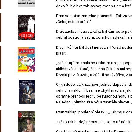
Dívka si odfoukla světlé vlasy z čela. „Mě ř
dovolíš, byl bys tak laskav, zvednul se a le
Ezan se sotva znatelně pousmál. „Tak zrovn
„Onkri, máme práci!“
Drak zaslechl dupot, když byl kůň ještě pě
sebral postroj a zatím, co si ho navlékal na
Dívčin kůň tu byl dost nervózní. Pořád podup
plašit.
„Stůj stůj!“ zatahala ho dívka za uzdu a po
uklidňováním koně, že se na Onkriho ani nepo
Držela pevně uzdu, a zčásti nedůvěřivě, z 
Onkri došel až k Ezanovi, jednou tlapou si 
sehnul a naklonil. Ezan se chytil madla a j
obratně přehodil jednu bezvládnou nohu a po
Najednou přimhouřila oči a zavrtěla hlavou. 
Ezan zaklapl poslední přezku. „Tak ty jsi d
„Už to tak bude,“ připustila. „Je to už něja
Onkri jí nevěnoval pozornost a i s Ezanem n