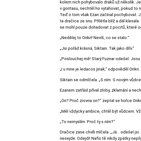
kolem nich pohybovalo draků už několik. Jede
v goritasu, nechtěl ho vytahovat, pokud to 
Teď o tom však Ezan začínal pochybovat. Jeho
ta dračice ze snu. Přilétla blíž a dál klesala
se mohl pouze dohadovat z pocitů, které o
„Nedělej to Onkri! Nevíš, co se stalo.“
„Jsi pořád krásná, Siktain. Tak jako dřív.“
„Poslouchej mě! Starý Fuznar odešel. Jsou 
„I u mne je ledacos jinak,“ odpověděl Onkri
Siktain se odmlčela. „S ním. S novým vůdce
Ezanem zatřásl příval zloby, zklamání a nec
„On? Proč zrovna on?“ zeptal se hořce Onkr
„Měl vždycky ambice, chtěl být vůdcem. Vždy
„To nemyslím. Proč ty s ním?“
Dračice zase chvíli mlčela. „Já… odešel jsi
nesejde. Odejdi! Nafis tě nikdy zpátky nepři