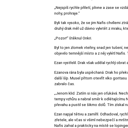
„Nejspíš rychle přiletí, plivne a zase se vzdá
nohy, prohraje.“
Byli tak vysoko, že se jim Nafis chvílemi ztr
druhý drak měl už dávno vyletět z mraku, kter
„Pozor!“ štěknul Onkri.
Byl to jen zlomek vteřiny, snad jen tušení,
objevilo temnější místo a z něj vylétl Nafis.
Ezan vystřelil. Drak však udělal rychlý obrat
Ezanova rána byla uspěchaná. Drak ho překvapi
další šíp. Musel přitom otevřít víko goritas
zabralo čas.
„Jenom klid. Zatím si nás jen oťukává. Nechc
tempy vzhůru a nabral směr k odlétajícímu N
převahu a pustil se šikmo dolů. Tím získal na
Ezan napjal tětivu a zamířil. Odhadoval, ryc
zřetele, ale včas si všiml nebezpečí a mrštn
Nafis zařval a prakticky na místě se lopinge