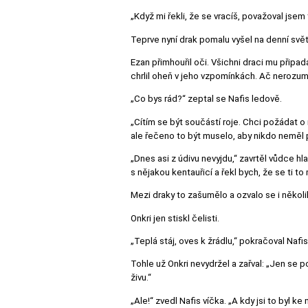
„Když mi řekli, že se vracíš, považoval jsem t
Teprve nyní drak pomalu vyšel na denní svět
Ezan přimhouřil oči. Všichni draci mu připad
chrlil oheň v jeho vzpomínkách. Ač nerozumě
„Co bys rád?“ zeptal se Nafis ledově.
„Cítím se být součástí roje. Chci požádat o 
ale řečeno to být muselo, aby nikdo neměl
„Dnes asi z údivu nevyjdu,“ zavrtěl vůdce hl
s nějakou kentauřicí a řekl bych, že se ti t
Mezi draky to zašumělo a ozvalo se i někol
Onkri jen stiskl čelisti.
„Teplá stáj, oves k žrádlu,“ pokračoval Nafi
Tohle už Onkri nevydržel a zařval: „Jen se 
živu.“
„Ale!“ zvedl Nafis víčka. „A kdy jsi to byl k