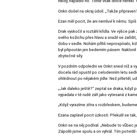
nikdy, napadlo ho. Tohle však dívce neřekl.
Onkri došel na okraj údolí. „Takže připraven
Ezan měl pocit, že ani nemluví k němu. Spíš 
Drak vyskočil a roztáhl křídla. Ve výšce pa
svého kožichu přes hlavu a snažil se zařídi
dobu v sedle. Nohám příliš neprospívalo, kd
byl připoután jen bederním pásem. Naklonil 
zbytečně síly.
V pozdním odpoledni se Onkri snesl níž a vy
docela rád opustil po celodenním letu sedlo
ohlédnout po nějakém jídle. Než přiletěl, ud
„Jak daleko ještě?“ zeptal se draka, když p
vypadala v té rudé záři jako vytesaná z kam
„Když vyrazíme zítra s rozbřeskem, budem
Ezana zaplavil pocit úzkosti. Překulil se ta
Onkri se na něj podíval. „Nebude to vůbec 
Zápolili jsme spolu a on vyhrál. Tím potvrdil 