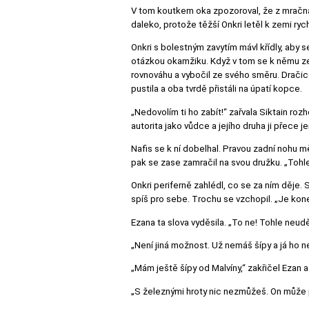
V tom koutkem oka zpozoroval, že z mračna z
daleko, protože těžší Onkri letěl k zemi ryc
Onkri s bolestným zavytím mávl křídly, aby s
otázkou okamžiku. Když v tom se k němu ze s
rovnováhu a vybočil ze svého směru. Dračic
pustila a oba tvrdě přistáli na úpatí kopce.
„Nedovolím ti ho zabít!“ zařvala Siktain roz
autorita jako vůdce a jejího druha ji přece j
Nafis se k ní dobelhal. Pravou zadní nohu mě
pak se zase zamračil na svou družku. „Tohle s
Onkri periferně zahlédl, co se za ním děje. S
spíš pro sebe. Trochu se vzchopil. „Je kone
Ezana ta slova vyděsila. „To ne! Tohle neud
„Není jiná možnost. Už nemáš šípy a já ho n
„Mám ještě šípy od Malvíny,“ zakřičel Ezan a
„S železnými hroty nic nezmůžeš. On může p