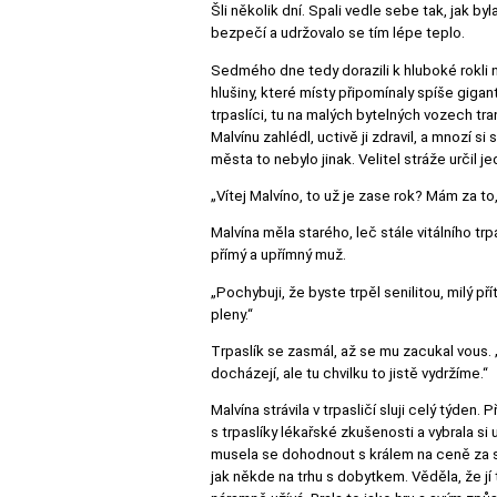
Šli několik dní. Spali vedle sebe tak, jak byl
bezpečí a udržovalo se tím lépe teplo.
Sedmého dne tedy dorazili k hluboké rokli
hlušiny, které místy připomínaly spíše gigan
trpaslíci, tu na malých bytelných vozech tra
Malvínu zahlédl, uctivě ji zdravil, a mnozí s
města to nebylo jinak. Velitel stráže určil 
„Vítej Malvíno, to už je zase rok? Mám za to, 
Malvína měla starého, leč stále vitálního trpa
přímý a upřímný muž.
„Pochybuji, že byste trpěl senilitou, milý př
pleny.“
Trpaslík se zasmál, až se mu zacukal vous. 
docházejí, ale tu chvilku to jistě vydržíme.“
Malvína strávila v trpasličí sluji celý týden.
s trpaslíky lékařské zkušenosti a vybrala si
musela se dohodnout s králem na ceně za své
jak někde na trhu s dobytkem. Věděla, že jí t