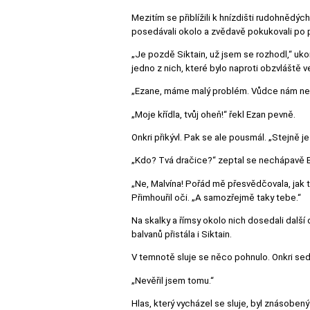
Mezitím se přiblížili k hnízdišti rudohnědých
posedávali okolo a zvědavě pokukovali po 
„Je pozdě Siktain, už jsem se rozhodl,“ ukon
jedno z nich, které bylo naproti obzvláště
„Ezane, máme malý problém. Vůdce nám neb
„Moje křídla, tvůj oheň!“ řekl Ezan pevně.
Onkri přikývl. Pak se ale pousmál. „Stejně j
„Kdo? Tvá dračice?“ zeptal se nechápavě 
„Ne, Malvína! Pořád mě přesvědčovala, jak ti
Přimhouřil oči. „A samozřejmě taky tebe.“
Na skalky a římsy okolo nich dosedali další
balvanů přistála i Siktain.
V temnotě sluje se něco pohnulo. Onkri sedě
„Nevěřil jsem tomu.“
Hlas, který vycházel se sluje, byl znásoben