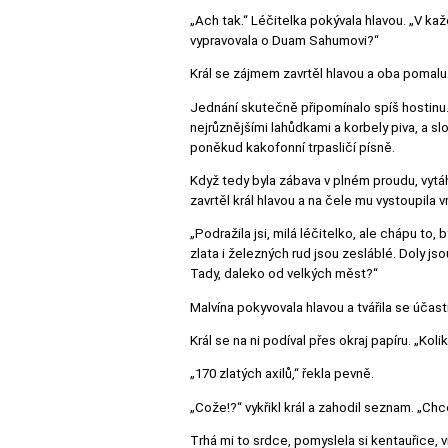
„Ach tak.“ Léčitelka pokývala hlavou. „V k
vypravovala o Duam Sahumovi?“
Král se zájmem zavrtěl hlavou a oba pomalu v
Jednání skutečně připomínalo spíš hostinu. 
nejrůznějšími lahůdkami a korbely piva, a s
poněkud kakofonní trpasličí písně.
Když tedy byla zábava v plném proudu, vytáh
zavrtěl král hlavou a na čele mu vystoupila vr
„Podražila jsi, milá léčitelko, ale chápu to,
zlata i železných rud jsou zesláblé. Doly j
Tady, daleko od velkých měst?“
Malvína pokyvovala hlavou a tvářila se účas
Král se na ni podíval přes okraj papíru. „Koli
„170 zlatých axilů,“ řekla pevně.
„Cože!?“ vykřikl král a zahodil seznam. „Ch
Trhá mi to srdce, pomyslela si kentauřice, v