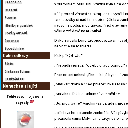
Fanfiction
v přerostlém ostružiní. Stezka byla sice dob
Ostatní
Kůň prorazil větvoví na okraji lesa a vyběhl 
Poezie
tvrz. Jezdkyně nad tím nepřemýšlela a zamíř
nádvoří s podupanou trávou. Před otevřenými
Hlášky z povídek
věku a zvědavě na ni koukal.
Profily autorů
Dívka zarazila koně tak prudce, že si musel 
Recenze
nervózně se rozhlédla.
Zpovědnice
Další odkazy
Kluk přikývl. „Jo.“
Série
„Přepadli vesnici! Potřebuju tvou pomoc,“ vy
Diskusní fórum
Ezan se ani nehnul. „Ehm... jak já bych ...“ za
Stmívání FF
„Máš vzít draka a hned přiletět, říkala Malvín
Nenechte si ujít!
„Malvína ti řekla o Onkrim?“ zamračil se.
Tohle všechno jsme tu
napsaly
„Jo, proč by ne? Všichni vás už viděli, jak se
Její slova ho dokonale zaskočila. Vždyť vybír
prozradila sama Malvína mu taky nešlo na roz