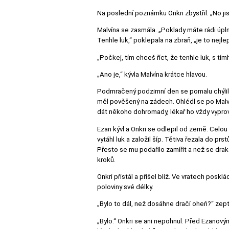
Na poslední poznámku Onkri zbystřil. „No jistě
Malvína se zasmála. „Poklady máte rádi úpln
Tenhle luk,“ poklepala na zbraň, „je to nejlep
„Počkej, tím chceš říct, že tenhle luk, s tí
„Ano je,“ kývla Malvína krátce hlavou.
Podmračený podzimní den se pomalu chýlil ke
měl pověšený na zádech. Ohlédl se po Malvín
dát někoho dohromady, lékař ho vždy vyprováz
Ezan kývl a Onkri se odlepil od země. Celou
vytáhl luk a založil šíp. Tětiva řezala do p
Přesto se mu podařilo zamířit a než se dra
kroků.
Onkri přistál a přišel blíž. Ve vratech pos
poloviny své délky.
„Bylo to dál, než dosáhne dračí oheň?“ ze
„Bylo.“ Onkri se ani nepohnul. Před Ezanov