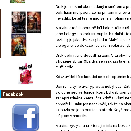
Drak jen mrknul okem udaným směrem a prakti
bok. Ezan měl pocit, že ho při tom manévru r
nevadilo. Letěl těsně nad zemí s nohama na
Malvína otočila obratně hůl kolem těla a u
jeho kolegy a o krok ustoupila. Na další úto
roztrhly je jako dva kusy hadru. Malvína jen 
a elegancí se dokáže i ve svém věku pohybo
Drak definitivně dosedl na zem. V tu chvíl
v kožené zbroji. Oba dva se však zastavili a 
muži hrdlo.
Když uviděl tělo hroutící se s chroptěním k z
Jenže na tyhle úvahy prostě nebyl čas. Zat
v dlouhé šedivé tunice, který byl ozbrojený s
Facebook
zaneprázdněné kentauřici, když si všiml neb
a vystřelil. Onkri jen nadskočil, takže na ok
sklouzla po jeho prsních plátech. Když znova
s šípem v hrudníku.
Malvína vykryla ránu, která jí mířila na bok