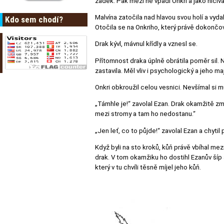
zadek. Pak mezi ně vpadl Onkri a jako ničiv
Malvína zatočila nad hlavou svou holí a vydala
Kdo sem chodí?
Otočila se na Onkriho, který právě dokončova
Drak kývl, mávnul křídly a vznesl se.
Přítomnost draka úplně obrátila poměr sil. Ne
zastavila. Měl vliv i psychologický a jeho m
Onkri obkroužil celou vesnici. Nevšímal si 
„Támhle je!“ zavolal Ezan. Drak okamžitě změ
mezi stromy a tam ho nedostanu.“
„Jen leť, co to půjde!“ zavolal Ezan a chytil 
Když byli na sto kroků, kůň právě vbíhal mezi
drak. V tom okamžiku ho dostihl Ezanův šíp
který v tu chvíli těsně míjel jeho kůň.