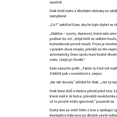
opatrně.
Drak letěl nízko a dlouhými oblouky se vyhý
zamyšleně.
„Co?“ zakřičel Ezan, aby ho bylo slyšet ve sk
„Slabhra – pouto, vlastnost, která nám umo
podívat do očí. „Když letíš ve velkém houfu
komunikovat prostě musíš. Proto je mnohem 
v pravém slova smyslu, přenáší se tím nejen
automaticky. Draci spolu musí hodně dlouho 
stalo, i když jsi člověk.“
Ezan nasucho polkl. „Takže ty čteš mé myš
Zvláště pak v souvislosti s Janjou.
„Ne tak docela,“ uklidnil ho drak. „Jen ty nej
Drak klesl dolů a hladce přistál před tvrzí. E
které máš k té holce, přenášíš nevědomky 
už to prostě nešlo ignorovat,“ pousmál se.
Druhý den se vrátil Onkri z lovu s vynikající 
Kentauřice byla sice po dlouhé cestě viditel