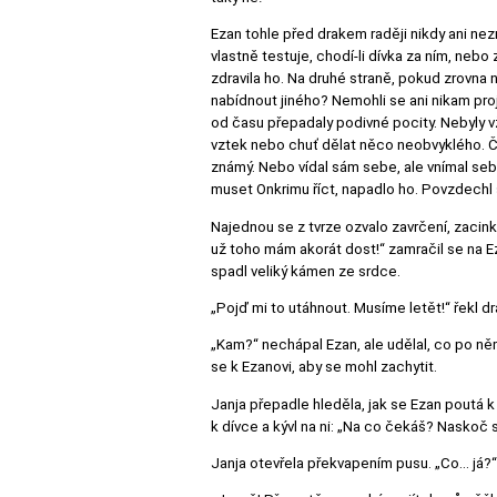
Ezan tohle před drakem raději nikdy ani nezm
vlastně testuje, chodí-li dívka za ním, neb
zdravila ho. Na druhé straně, pokud zrovna n
nabídnout jiného? Nemohli se ani nikam projí
od času přepadaly podivné pocity. Nebyly 
vztek nebo chuť dělat něco neobvyklého. Ča
známý. Nebo vídal sám sebe, ale vnímal sebe
muset Onkrimu říct, napadlo ho. Povzdechl si 
Najednou se z tvrze ozvalo zavrčení, zacink
už toho mám akorát dost!“ zamračil se na Ez
spadl veliký kámen ze srdce.
„Pojď mi to utáhnout. Musíme letět!“ řekl dr
„Kam?“ nechápal Ezan, ale udělal, co po něm 
se k Ezanovi, aby se mohl zachytit.
Janja přepadle hleděla, jak se Ezan poutá k
k dívce a kývl na ni: „Na co čekáš? Naskoč s
Janja otevřela překvapením pusu. „Co… já?“