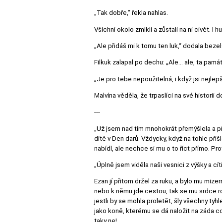
„Tak dobře,“ řekla nahlas.
Všichni okolo zmlkli a zůstali na ni civět. I h
„Ale přidáš mi k tomu ten luk,“ dodala bezel
Filkuk zalapal po dechu: „Ale… ale, ta pamá
„Je pro tebe nepoužitelná, i když jsi nejlepší
Malvína věděla, že trpaslíci na své historii do
---
„Už jsem nad tím mnohokrát přemýšlela a pře
dítě v Den darů. Vždycky, když na tohle přišl
nabídl, ale nechce si mu o to říct přímo. P
„Úplně jsem viděla naši vesnici z výšky a cíti
Ezan jí přitom držel za ruku, a bylo mu mizern
nebo k němu jde cestou, tak se mu srdce ro
jestli by se mohla proletět, šly všechny tyhle
jako koně, kterému se dá naložit na záda coko
taky ne!