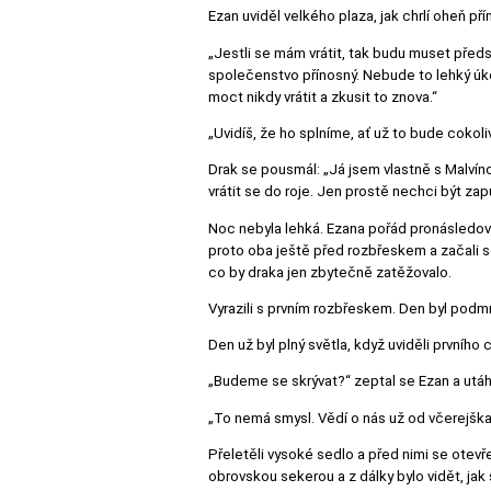
Ezan uviděl velkého plaza, jak chrlí oheň pří
„Jestli se mám vrátit, tak budu muset předst
společenstvo přínosný. Nebude to lehký úko
moct nikdy vrátit a zkusit to znova.“
„Uvidíš, že ho splníme, ať už to bude cokoliv
Drak se pousmál: „Já jsem vlastně s Malvíno
vrátit se do roje. Jen prostě nechci být zapu
Noc nebyla lehká. Ezana pořád pronásledoval
proto oba ještě před rozbřeskem a začali s
co by draka jen zbytečně zatěžovalo.
Vyrazili s prvním rozbřeskem. Den byl podm
Den už byl plný světla, když uviděli prvního 
„Budeme se skrývat?“ zeptal se Ezan a utáhl 
„To nemá smysl. Vědí o nás už od včerejška
Přeletěli vysoké sedlo a před nimi se otevř
obrovskou sekerou a z dálky bylo vidět, jak