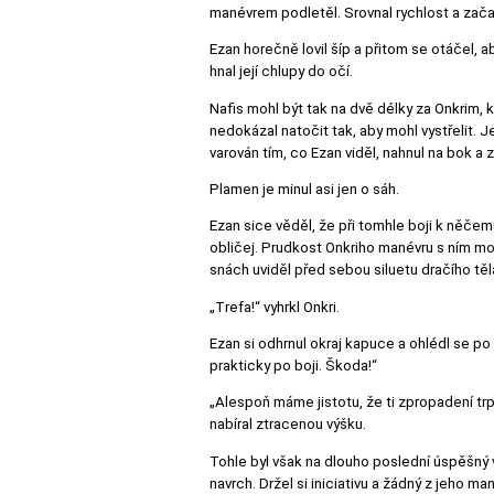
manévrem podletěl. Srovnal rychlost a zača
Ezan horečně lovil šíp a přitom se otáčel, ab
hnal její chlupy do očí.
Nafis mohl být tak na dvě délky za Onkrim, k
nedokázal natočit tak, aby mohl vystřelit. J
varován tím, co Ezan viděl, nahnul na bok a 
Plamen je minul asi jen o sáh.
Ezan sice věděl, že při tomhle boji k něče
obličej. Prudkost Onkriho manévru s ním moc
snách uviděl před sebou siluetu dračího těla.
„Trefa!“ vyhrkl Onkri.
Ezan si odhrnul okraj kapuce a ohlédl se po v
prakticky po boji. Škoda!“
„Alespoň máme jistotu, že ti zpropadení trpa
nabíral ztracenou výšku.
Tohle byl však na dlouho poslední úspěšný v
navrch. Držel si iniciativu a žádný z jeho ma