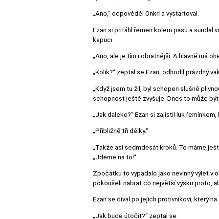
„Ano,“ odpověděl Onkri a vystartoval.
Ezan si přitáhl řemen kolem pasu a sundal va
kapuci.
„Ano, ale je tím i obratnější. A hlavně má oh
„Kolik?“ zeptal se Ezan, odhodil prázdný vak
„Když jsem tu žil, byl schopen slušně plivno
schopnost ještě zvyšuje. Dnes to může být i
„Jak daleko?“ Ezan si zajistil luk řemínkem,
„Přibližně tři délky.“
„Takže asi sedmdesát kroků. To máme ještě r
„Jdeme na to!“
Zpočátku to vypadalo jako nevinný výlet v o
pokoušeli nabrat co největší výšku proto, a
Ezan se díval po jejich protivníkovi, který n
„Jak bude útočit?“ zeptal se.