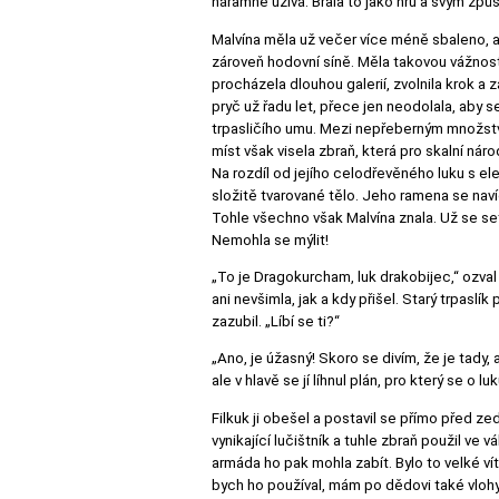
náramně užívá. Brala to jako hru a svým způ
Malvína měla už večer více méně sbaleno, a
zároveň hodovní síně. Měla takovou vážnost 
procházela dlouhou galerií, zvolnila krok a 
pryč už řadu let, přece jen neodolala, aby 
trpasličího umu. Mezi nepřeberným množstv
míst však visela zbraň, která pro skalní náro
Na rozdíl od jejího celodřevěného luku s el
složitě tvarované tělo. Jeho ramena se naví
Tohle všechno však Malvína znala. Už se setka
Nemohla se mýlit!
„To je Dragokurcham, luk drakobijec,“ ozval 
ani nevšimla, jak a kdy přišel. Starý trpaslí
zazubil. „Líbí se ti?“
„Ano, je úžasný! Skoro se divím, že je tady
ale v hlavě se jí líhnul plán, pro který se 
Filkuk ji obešel a postavil se přímo před z
vynikající lučištník a tuhle zbraň použil v
armáda ho pak mohla zabít. Bylo to velké vít
bych ho používal, mám po dědovi také vlohy k