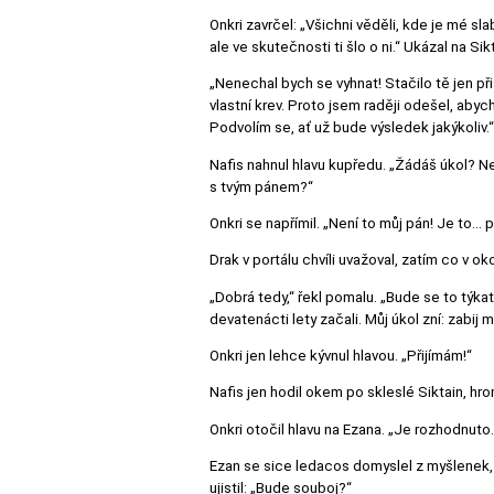
Onkri zavrčel: „Všichni věděli, kde je mé slab
ale ve skutečnosti ti šlo o ni.“ Ukázal na Si
„Nenechal bych se vyhnat! Stačilo tě jen při
vlastní krev. Proto jsem raději odešel, abyc
Podvolím se, ať už bude výsledek jakýkoliv.“
Nafis nahnul hlavu kupředu. „Žádáš úkol? Ne
s tvým pánem?“
Onkri se napřímil. „Není to můj pán! Je to...
Drak v portálu chvíli uvažoval, zatím co v ok
„Dobrá tedy,“ řekl pomalu. „Bude se to týkat
devatenácti lety začali. Můj úkol zní: zabij m
Onkri jen lehce kývnul hlavou. „Přijímám!“
Nafis jen hodil okem po skleslé Siktain, hro
Onkri otočil hlavu na Ezana. „Je rozhodnuto. Př
Ezan se sice ledacos domyslel z myšlenek, k
ujistil: „Bude souboj?“