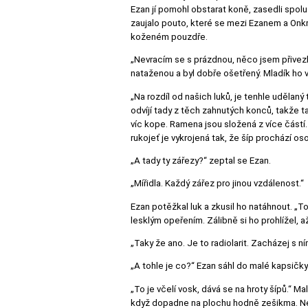
Ezan jí pomohl obstarat koně, zasedli spolu
zaujalo pouto, které se mezi Ezanem a Onkr
koženém pouzdře.
„Nevracím se s prázdnou, něco jsem přivezla
nataženou a byl dobře ošetřený. Mladík ho v
„Na rozdíl od našich luků, je tenhle udělaný 
odvíjí tady z těch zahnutých konců, takže ta
víc kope. Ramena jsou složená z více částí.
rukojeť je vykrojená tak, že šíp prochází os
„A tady ty zářezy?“ zeptal se Ezan.
„Mířidla. Každý zářez pro jinou vzdálenost.“
Ezan potěžkal luk a zkusil ho natáhnout. „To
lesklým opeřením. Zálibně si ho prohlížel, až
„Taky že ano. Je to radiolarit. Zacházej s ní
„A tohle je co?“ Ezan sáhl do malé kapsičk
„To je včelí vosk, dává se na hroty šípů.“ Ma
když dopadne na plochu hodně zešikma. Neuh