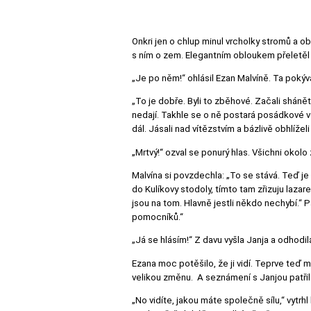
Onkri jen o chlup minul vrcholky stromů a ob
s ním o zem. Elegantním obloukem přeletěl c
„Je po něm!“ ohlásil Ezan Malvíně. Ta pokýva
„To je dobře. Byli to zběhové. Začali shánět
nedají. Takhle se o ně postará posádkové voj
dál. Jásali nad vítězstvím a bázlivě obhlížel
„Mrtvý!“ ozval se ponurý hlas. Všichni okolo 
Malvína si povzdechla: „To se stává. Teď je s
do Kulíkovy stodoly, tímto tam zřizuju lazare
jsou na tom. Hlavně jestli někdo nechybí.“ 
pomocníků.“
„Já se hlásím!“ Z davu vyšla Janja a odhodil
Ezana moc potěšilo, že ji vidí. Teprve teď
velikou změnu. A seznámení s Janjou patři
„No vidíte, jakou máte společně sílu,“ vytrh