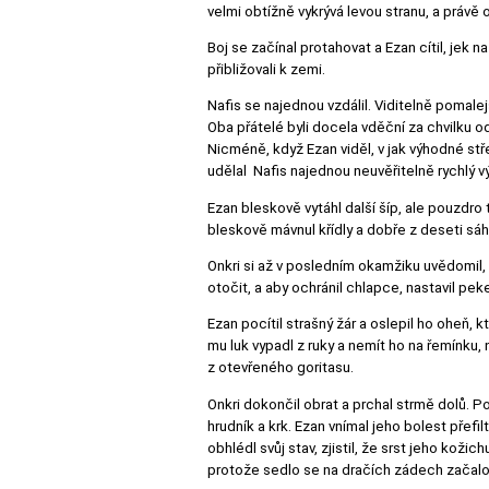
velmi obtížně vykrývá levou stranu, a právě 
Boj se začínal protahovat a Ezan cítil, jek n
přibližovali k zemi.
Nafis se najednou vzdálil. Viditelně pomale
Oba přátelé byli docela vděční za chvilku o
Nicméně, když Ezan viděl, v jak výhodné stř
udělal Nafis najednou neuvěřitelně rychlý výk
Ezan bleskově vytáhl další šíp, ale pouzdro 
bleskově mávnul křídly a dobře z deseti sáh
Onkri si až v posledním okamžiku uvědomil, 
otočit, a aby ochránil chlapce, nastavil pe
Ezan pocítil strašný žár a oslepil ho oheň, 
mu luk vypadl z ruky a nemít ho na řemínku, 
z otevřeného goritasu.
Onkri dokončil obrat a prchal strmě dolů. P
hrudník a krk. Ezan vnímal jeho bolest přef
obhlédl svůj stav, zjistil, že srst jeho koži
protože sedlo se na dračích zádech začalo p