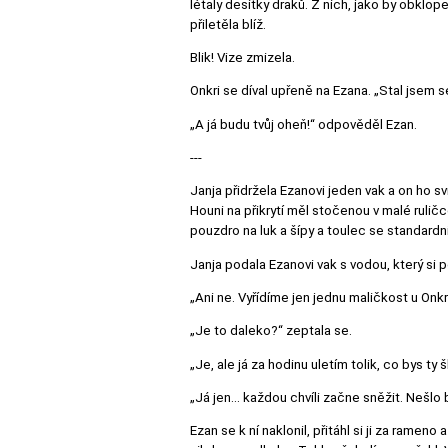
létaly desítky draků. Z nich, jako by obklope
přiletěla blíž.
Blik! Vize zmizela.
Onkri se díval upřeně na Ezana. „Stal jsem se 
„A já budu tvůj oheň!“ odpověděl Ezan.
---
Janja přidržela Ezanovi jeden vak a on ho sv
Houni na přikrytí měl stočenou v malé ruli
pouzdro na luk a šípy a toulec se standardn
Janja podala Ezanovi vak s vodou, který si 
„Ani ne. Vyřídíme jen jednu maličkost u Onk
„Je to daleko?“ zeptala se.
„Je, ale já za hodinu uletím tolik, co bys ty š
„Já jen... každou chvíli začne sněžit. Nešlo 
Ezan se k ní naklonil, přitáhl si ji za ramen