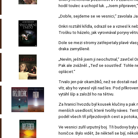
hodil toulec a uchopil luk. „Jsem připraven,
„Dobře, sejdeme se ve vesnici,“ zavolala Janj
Onkri roztáhl křídla, odrazil se a vznesl k 
Trošku to házelo, jak vyrovnával poryvy větr
Dole se mezi stromy zatřepetaly plavé vlasy
draka zamyšleně.
„Nevím, ještě jsem ji neochutnal,“ zavrčel O
Pak ale zvážněl. „Teď se soustřeď. Tohle n
oplácet.“
Trvalo jen pár okamžiků, než se dostali nad v
vítr, aby ho vynesl výš nad les. Pod příkrov
vytáhl šíp a založil ho na tětivu.
Za hranicí hvozdu byl kousek klučiny a pak 
menších usedlostí, které tvořily náves. Tent
podél všech tří příjezdových cest a potoka, 
Ve vesnici zuřil urputný boj. Tři budovy byly
honičce. Bylo vidět, že někteří se bijí, někol