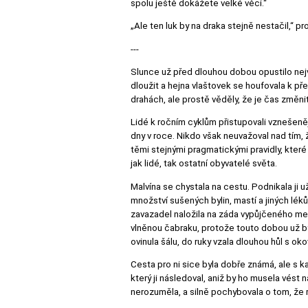
spolu ještě dokážete velké věci.“
„Ale ten luk by na draka stejně nestačil,“ 
---
Slunce už před dlouhou dobou opustilo nejv
dloužit a hejna vlaštovek se houfovala k p
drahách, ale prostě věděly, že je čas změn
Lidé k ročním cyklům přistupovali vznešeněj
dny v roce. Nikdo však neuvažoval nad tím, ž
těmi stejnými pragmatickými pravidly, které
jak lidé, tak ostatní obyvatelé světa.
Malvína se chystala na cestu. Podnikala ji 
množství sušených bylin, mastí a jiných lék
zavazadel naložila na záda vypůjčeného mez
vlněnou čabraku, protože touto dobou už bý
ovinula šálu, do ruky vzala dlouhou hůl s ok
Cesta pro ni sice byla dobře známá, ale s k
který ji následoval, aniž by ho musela vés
nerozuměla, a silně pochybovala o tom, že ro