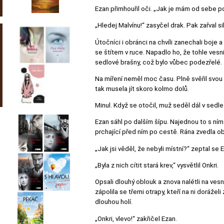
Ezan přimhouřil oči. „Jak je mám od sebe po
„Hledej Malvínu!“ zasyčel drak. Pak zařval s
Útočníci i obránci na chvíli zanechali boje
se štítem v ruce. Napadlo ho, že tohle vesni
sedlové brašny, což bylo vůbec podezřelé.
Na míření neměl moc času. Plně svěřil svou 
tak musela jít skoro kolmo dolů.
Minul. Když se otočil, muž seděl dál v sed
Ezan sáhl po dalším šípu. Najednou to s ním
prchající před ním po cestě. Rána zvedla ob
„Jak jsi věděl, že nebyli místní?“ zeptal se
„Byla z nich cítit stará krev,“ vysvětlil Onkri.
Opsali dlouhý oblouk a znova nalétli na vesn
zápolila se třemi otrapy, kteří na ni dorážel
dlouhou holí.
„Onkri, vlevo!“ zakřičel Ezan.