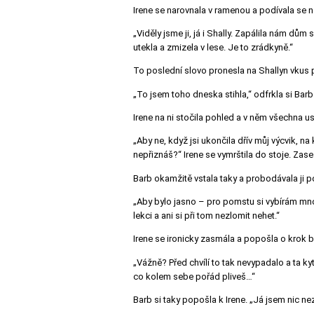
Irene se narovnala v ramenou a podívala se 
„Viděly jsme ji, já i Shally. Zapálila nám dům
utekla a zmizela v lese. Je to zrádkyně.“
To poslední slovo pronesla na Shallyn vkus př
„To jsem toho dneska stihla,“ odfrkla si Barb j
Irene na ni stočila pohled a v něm všechna u
„Aby ne, když jsi ukončila dřív můj výcvik, na
nepřiznáš?“ Irene se vymrštila do stoje. Zase 
Barb okamžitě vstala taky a probodávala ji 
„Aby bylo jasno – pro pomstu si vybírám mno
lekci a ani si při tom nezlomit nehet.“
Irene se ironicky zasmála a popošla o krok bl
„Vážně? Před chvílí to tak nevypadalo a ta ky
co kolem sebe pořád pliveš…“
Barb si taky popošla k Irene. „Já jsem nic nez