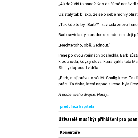
„A kdo? Víš to snad? Kdo další mě nenávidí n
Už stály tak blízko, že se o sebe mohly otíra
„Tak kdo to byl, Barb?“ zavrčela znovu Irene
Barb sevřela rty a prudce se nadechla. Její p
„Nechte toho, obě. Sednout.“
Irene po dvou vteřinách poslechla, Barb zůst
k odchodu, když jí slova, která vyřkla teta Ma
Shally doposud viděla.
„Barb, mají právo to vědět. Shally, Irene. Ta
práci. Ta dívka, která napadla Irene byla Frey
A podle všeho dvojče. Hustý…
předchozí kapitola
Uživatelé musí být přihlášeni pro psa
Komentáře