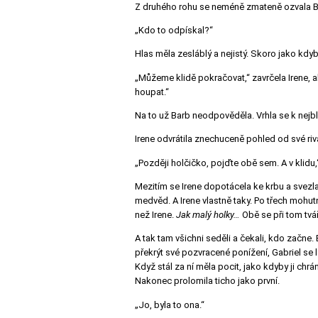
Z druhého rohu se neméně zmateně ozvala B
„Kdo to odpískal?“
Hlas měla zesláblý a nejistý. Skoro jako kdyb
„Můžeme klidě pokračovat,“ zavrčela Irene, a
houpat.“
Na to už Barb neodpověděla. Vrhla se k nejbl
Irene odvrátila znechuceně pohled od své riva
„Později holčičko, pojďte obě sem. A v klidu,
Mezitím se Irene dopotácela ke krbu a svezla
medvěd. A Irene vlastně taky. Po třech mohu
než Irene.
Jak malý holky…
Obě se při tom tvář
A tak tam všichni seděli a čekali, kdo začne.
překrýt své pozvracené ponížení, Gabriel se l
Když stál za ní měla pocit, jako kdyby ji chr
Nakonec prolomila ticho jako první.
„Jo, byla to ona.“