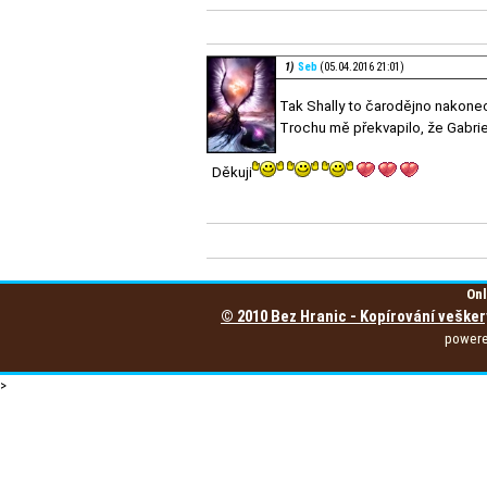
1)
Seb
(05.04.2016 21:01)
Tak Shally to čarodějno nakonec
Trochu mě překvapilo, že Gabriel 
Děkuji
Onl
© 2010 Bez Hranic - Kopírování vešker
power
>