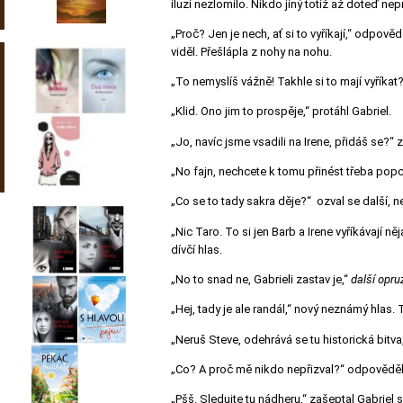
iluzi nezlomilo. Nikdo jiný totiž až doteď nep
„Proč? Jen je nech, ať si to vyříkají,“ odpově
viděl. Přešlápla z nohy na nohu.
„To nemyslíš vážně! Takhle si to mají vyříkat? 
„Klid. Ono jim to prospěje,“ protáhl Gabriel.
„Jo, navíc jsme vsadili na Irene, přidáš se?
„No fajn, nechcete k tomu přinést třeba pop
„Co se to tady sakra děje?“ ozval se další, 
„Nic Taro. To si jen Barb a Irene vyříkávají n
dívčí hlas.
„No to snad ne, Gabrieli zastav je,“
další opr
„Hej, tady je ale randál,“ nový neznámý hlas.
„Neruš Steve, odehrává se tu historická bitva
„Co? A proč mě nikdo nepřizval?“ odpověděl
„Pšš. Sledujte tu nádheru,“ zašeptal Gabriel 