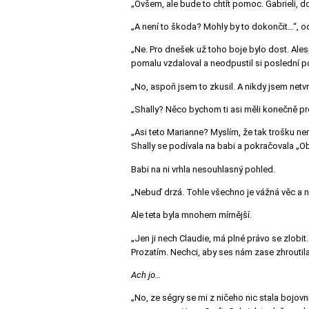
„Ovšem, ale bude to chtít pomoc. Gabrieli, d
„A není to škoda? Mohly by to dokončit…“, o
„Ne. Pro dnešek už toho boje bylo dost. Alesp
pomalu vzdaloval a neodpustil si poslední 
„No, aspoň jsem to zkusil. A nikdy jsem netv
„Shally? Něco bychom ti asi měli konečně proz
„Asi teto Marianne? Myslím, že tak trošku ne
Shally se podívala na babi a pokračovala „Obě
Babi na ni vrhla nesouhlasný pohled.
„Nebuď drzá. Tohle všechno je vážná věc a 
Ale teta byla mnohem mírnější.
„Jen ji nech Claudie, má plné právo se zlob
Prozatím. Nechci, aby ses nám zase zhroutila
Ach jo…
„No, ze ségry se mi z ničeho nic stala bojovn