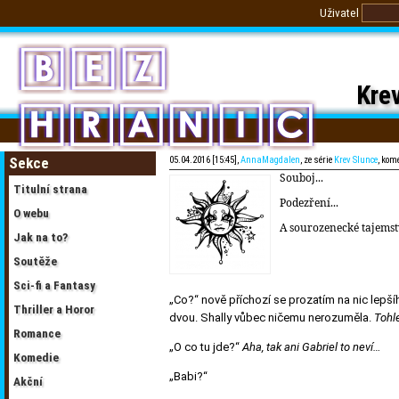
Uživatel
Krev
Sekce
05.04.2016 [15:45],
AnnaMagdalen
, ze série
Krev Slunce
, kom
Souboj...
Titulní strana
Podezření...
O webu
A sourozenecké tajemstv
Jak na to?
Soutěže
Sci-fi a Fantasy
„Co?“ nově příchozí se prozatím na nic lep
Thriller a Horor
dvou. Shally vůbec ničemu nerozuměla.
Tohle
Romance
„O co tu jde?“
Aha, tak ani Gabriel to neví…
Komedie
„Babi?“
Akční