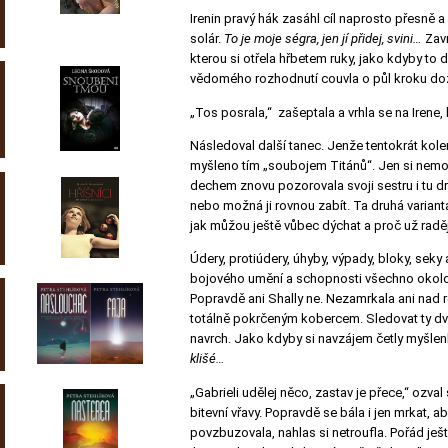
Irenin pravý hák zasáhl cíl naprosto přesně
solár.
To je moje ségra, jen jí přidej, svini…
Zavr
kterou si otřela hřbetem ruky, jako kdyby to d
vědomého rozhodnutí couvla o půl kroku do
„Tos posrala,“ zašeptala a vrhla se na Irene, 
Následoval další tanec. Jenže tentokrát kol
myšleno tím „soubojem Titánů“. Jen si nemoh
dechem znovu pozorovala svoji sestru i tu d
nebo možná ji rovnou zabít. Ta druhá varianta
jak můžou ještě vůbec dýchat a proč už radě
Údery, protiúdery, úhyby, výpady, bloky, se
bojového umění a schopnosti všechno okolo zn
Popravdě ani Shally ne. Nezamrkala ani nad
totálně pokrčeným kobercem. Sledovat ty dvě 
navrch. Jako kdyby si navzájem četly myšlenky
klišé…
„Gabrieli udělej něco, zastav je přece,“ ozval
bitevní vřavy. Popravdě se bála i jen mrkat, a
povzbuzovala, nahlas si netroufla. Pořád ješ