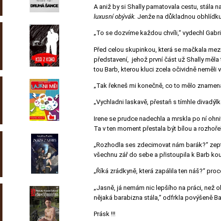
A aniž by si Shally pamatovala cestu, stála n
luxusní obývák.
Jenže na důkladnou obhlídku 
„To se dozvíme každou chvíli,“ vydechl Gabrie
Před celou skupinkou, která se mačkala mezi
představení, jehož první část už Shally měla 
tou Barb, kterou kluci zcela očividně neměli v
„Tak řekneš mi konečně, co to mělo znamenat?!
„Vychladni laskavě, přestaň s tímhle divadýl
Irene se prudce nadechla a mrskla po ní ohni
Ta v ten moment přestala být bílou a rozhoře
„Rozhodla ses zdecimovat nám barák?“ zept
všechnu zář do sebe a přistoupila k Barb kou
„Říká zrádkyně, která zapálila ten náš?“ proce
„Jasně, já nemám nic lepšího na práci, než o
nějaká barabizna stála,“ odfrkla povýšeně Ba
Prásk !!!