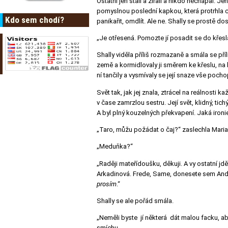
Ostatní jen stáli a zírali a nikdo nechápal. J
pomyslnou poslední kapkou, která protrhla ce
Kdo sem chodí?
panikařit, omdlít. Ale ne. Shally se prostě dos
„Je otřesená. Pomozte jí posadit se do křesl
Shally viděla příliš rozmazaně a smála se pří
země a kormidlovaly ji směrem ke křeslu, na k
ní tančily a vysmívaly se její snaze vše pochop
Svět tak, jak jej znala, ztrácel na reálnosti
v čase zamrzlou sestru. Její svět, klidný, tic
A byl plný kouzelných překvapení. Jaká ironie
„Taro, můžu požádat o čaj?“ zaslechla Mari
„Meduňka?“
„Raději mateřídoušku, děkuji. A vy ostatní jd
Arkadinová. Frede, Same, donesete sem Andyho
prosím
.“
Shally se ale pořád smála.
„Neměli byste jí některá dát malou facku, ab
smíchu.