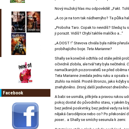
Nový mužský hlas mu odpověděl: „Fakt. Tohle
„A co je na tom tak nádhernýho? Ta půlka ha
„Proboha Taro. Copak to nevidíš? Sleduj tu sí
ji porazit. Vidíš? Chybí takhle maličko a…“
„A DOST !“ Stevova chvála byla náhle přeruš
probíhajícího boje.
Teta Marianne?
Shally se konečně odtrhla od stále ještě prob
očividně zlobila, ale tvář tety byla nečitelná.
C
namačkaných pozorovatelů se před oběma nově
Teta Marianne zvedala jednu ruku a opsala s
ztuhlo na místě. Prostě štronzo, jako kdyby se
znehybněno.
Drsný, další podivnost dnešního
Facebook
A babi se usmála, přikývla a pravou rukou ud
pokoj dostal do původního stavu, v jakém byl 
bez jediné poskvrnky, bez jediné vady na kr
nějaká čarodějnice nebo co? Po překonání dal
poser…
a Shally se smíchy sesunula k zemi.