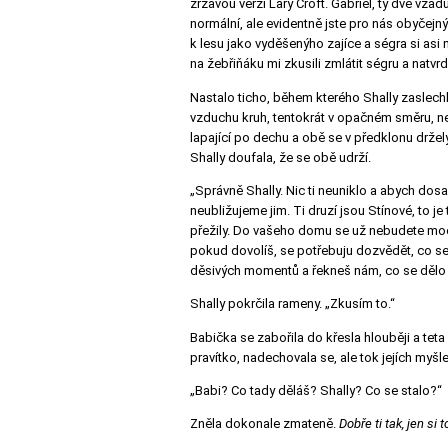
zrzavou verzi Lary Croft. Gabriel, ty dvě vzad
normální, ale evidentně jste pro nás obyčejný 
k lesu jako vyděšenýho zajíce a ségra si asi m
na žebřiňáku mi zkusili zmlátit ségru a natvrd
Nastalo ticho, během kterého Shally zaslech
vzduchu kruh, tentokrát v opačném směru, než 
lapající po dechu a obě se v předklonu držely
Shally doufala, že se obě udrží.
„Správně Shally. Nic ti neuniklo a abych dosa
neubližujeme jim. Ti druzí jsou Stínové, to je
přežily. Do vašeho domu se už nebudete moci 
pokud dovolíš, se potřebuju dozvědět, co se 
děsivých momentů a řekneš nám, co se dělo
Shally pokrčila rameny. „Zkusím to.“
Babička se zabořila do křesla hlouběji a te
pravítko, nadechovala se, ale tok jejích myšl
„Babi? Co tady děláš? Shally? Co se stalo?“
Zněla dokonale zmateně.
Dobře ti tak, jen si to