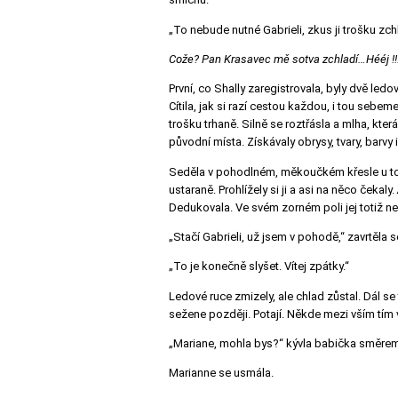
„To nebude nutné Gabrieli, zkus ji trošku zchl
Cože? Pan Krasavec mě sotva zchladí…Hééj !!
První, co Shally zaregistrovala, byly dvě ledov
Cítila, jak si razí cestou každou, i tou sebeme
trošku trhaně. Silně se roztřásla a mlha, která
původní místa. Získávaly obrysy, tvary, barvy 
Seděla v pohodlném, měkoučkém křesle u toho
ustaraně. Prohlížely si ji a asi na něco čekaly.
Dedukovala. Ve svém zorném poli jej totiž ne
„Stačí Gabrieli, už jsem v pohodě,“ zavrtěla
„To je konečně slyšet. Vítej zpátky.“
Ledové ruce zmizely, ale chlad zůstal. Dál s
sežene později. Potají. Někde mezi vším tím v
„Mariane, mohla bys?“ kývla babička směrem k
Marianne se usmála.