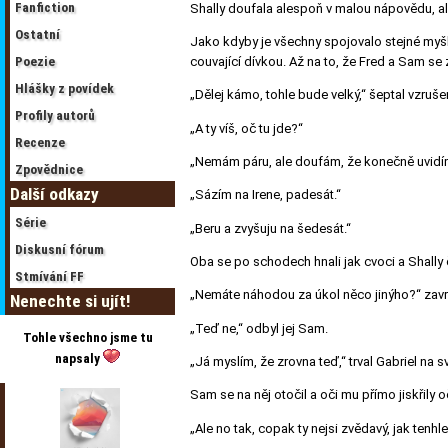
Fanfiction
Shally doufala alespoň v malou nápovědu, al
Ostatní
Jako kdyby je všechny spojovalo stejné myšle
Poezie
couvající dívkou. Až na to, že Fred a Sam se 
Hlášky z povídek
„Dělej kámo, tohle bude velký,“ šeptal vzruše
Profily autorů
„A ty víš, oč tu jde?“
Recenze
„Nemám páru, ale doufám, že konečně uvidím
Zpovědnice
Další odkazy
„Sázím na Irene, padesát.“
Série
„Beru a zvyšuju na šedesát.“
Diskusní fórum
Oba se po schodech hnali jak cvoci a Shally 
Stmívání FF
„Nemáte náhodou za úkol něco jinýho?“ zavrč
Nenechte si ujít!
„Teď ne,“ odbyl jej Sam.
Tohle všechno jsme tu
napsaly
„Já myslím, že zrovna teď,“ trval Gabriel na s
Sam se na něj otočil a oči mu přímo jiskřily 
„Ale no tak, copak ty nejsi zvědavý, jak ten