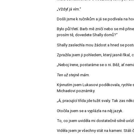
„Vždyť já vím.“
Došli jsme k ručníkům a já se podívala na ho
Bylo půl třetí. Barb mě zničí nebo se mě při
prosím tě, dovedete Shally domů?“
Shally zaslechla mou žádost a hned se post
Zpražila jsem ji pohledem, který jasně říkal, 
„Neboj Irene, postaráme se o ni. Běž, ať nem
Ten už stejně mám.
Kývnutím jsem Lukasovi poděkovala, rychle se
Michaelovi poznámky.
„Á, pracující třída jde tužit svaly. Tak zas ně
Otočila jsem se a vyplázla na něj jazyk.
To, co jsem uviděla mi dostatečně silně uvízl
Viděla jsem je všechny stát na kameni. Stáli