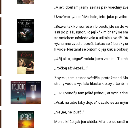
„A je ti doufám jasný, že nás pak všechny zve
Uzavřeno. „Jasně Michale, tebe jako prvního.
„Bezva, tak konec řešení blbostí, jde se do v
s ní po pláži, ignorujíc její křik míchaný se
se smíchem následovala a utíkala k vodě. Oto
významně zvedla obočí. Lukas se šibalsky usm
k vodě. Nestaral se přitom o její křik a pokus
„Užij si to, ségra!“ volala jsem za nimi. To m
„Počkej až vlezeš….“
Zbytek jsem se nedověděla, protože nad Shall
strany vodu a vysílala hlasité kletby určené 
„Luku ponoř ji tam ještě jednou, ať vychladn
„Však na tebe taky dojde,“ ozvalo se za mým
„Ne ,ne, ne, pusť !“
Mohla křičet jak jen chtěla. Michael se smál n