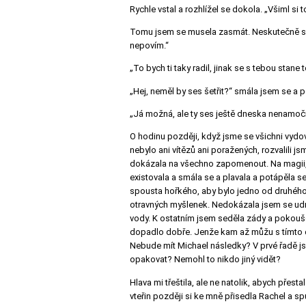
Rychle vstal a rozhlížel se dokola.
„Všiml si 
Tomu jsem se musela zasmát. Neskutečně se
nepovím.“
„To bych ti taky radil, jinak se s tebou stane 
„Hej, neměl by ses šetřit?“ smála jsem se a p
„Já možná, ale ty ses ještě dneska nenamočil
O hodinu později, když jsme se všichni vydová
nebylo ani vítězů ani poražených, rozvalili js
dokázala na všechno zapomenout. Na magii, s
existovala a smála se a plavala a potápěla se
spousta hořkého, aby bylo jedno od druhého od
otravných myšlenek. Nedokázala jsem se udrž
vody. K ostatním jsem seděla zády a pokoušel
dopadlo dobře. Jenže kam až můžu s tímto da
Nebude mít Michael následky? V prvé řadě js
opakovat? Nemohl to nikdo jiný vidět?
Hlava mi třeštila, ale ne natolik, abych přest
vteřin později si ke mně přisedla Rachel a sp