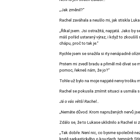
„Jak změnil?“
Rachel zaváhala a neušlo mi, jak stiskla Luk
„Říkal jsem. Jsi ostražitá, napjatá. Jako by
máš pořád ustaraný výraz, i když to zkouší
chápu, proč to tak je.“
Rychle jsem se snažila si rty nenápadně olízn
Prstem mi zvedl bradu a přiměl mě dívat se 
pomoc, řekneš nám, že jo?“
Tohle už bylo na moje napjaté nervy trošku mo
Rachel se pokusila zmírnit situaci a usmála 
Já o vás větší Rachel…
„Nemáte důvod. Krom napružených nervů jse
Zdálo se, že to Lukase uklidnilo a Rachel si z
„Tak dobře. Není nic, co bysme společně nez
krutě sarkastického o kouzlech, temných Stín