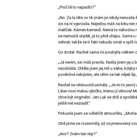
„Proč tě to napadlo?“
„No. Za ta léta co tě znám jsi nikdy nenosila 
sis na ní vyprosila. Najedou máš na krku ten 
malíček. Kámen kamenů. Nemá to náhodou něco
se nemusíš stydět, já to plně chápu. Sama u
sehnat, takže se ti fakt nebudu smát a spíš ta
Co dodat. Rachel sama mi poskytla celkem 
„Já nevím, asi máš pravdu. Našla jsem jej u
neodolala. Chtěla jsem jej mít u sebe, kdyby
pověrčivá nebývám, ale cítím se tak nějak lí
Rachel se vědoucně usmála.
„Je mi to jasný 
Lilian nosí malou rybičku, kterou jí věnoval 
chce být originální. Jen Luk se drží a spoléhá
ještě mě nezradil.“
Pokusila jsem se odlehčit atmosféru.
„Michae
Obě jsme se rozesmály, až se jmenovaný ozv
„Ano? Znám ten vtip?“