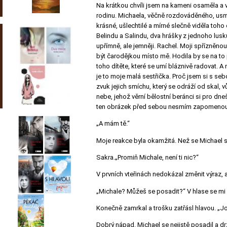
Na krátkou chvíli jsem na kameni osaměla a v
rodinu. Michaela, věčně rozdováděného, usmě
krásné, ušlechtilé a mírné slečně viděla toh
Belindu a Salindu, dva hrášky z jednoho lusku
upřímně, ale jemněji. Rachel. Moji spřízněno
být čarodějkou místo mě. Hodila by se na to 
toho dítěte, které se umí bláznivě radovat. A
je to moje malá sestřička. Proč jsem si s seb
zvuk jejich smíchu, který se odráží od skal
nebe, jehož věrní bělostní beránci si pro dne
ten obrázek před sebou nesmím zapomenout
„A mám tě.“
Moje reakce byla okamžitá. Než se Michael s
Sakra.„Promiň Michale, není ti nic?“
V prvních vteřinách nedokázal změnit výraz, a
„Michale? Můžeš se posadit?“
V hlase se mi
Konečně zamrkal a trošku zatřásl hlavou.
„Jo
Dobrý nápad. Michael se nejistě posadil a dr