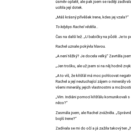
úsměv oplatit, ale pak jsem se raději zadíval
ucítila její dotek.
„Máš krásný přívěšek Irene, kdes jej vzala?“
To kdybys Rachel věděla…
Čas na další lež.
„U babičky na půdě. Je to pra
Rachel uznale pokývla hlavou.
„A není těžký? Je docela velký.“
Zavrtěla jsem
„Jen trošku, ale už jsem si na něj hodně zvy
„A to víš, že křišťál má moc pohlcovat negativ
Rachel a její neutuchající zájem o minerály 
všemi minerály, jejich vlastnostmi a možnosti
„Vím. Indiáni pomocí křišťálu komunikovali s
něco?“
Zasmála jsem, ale Rachel zvážněla.
„Správně
bojíš Irene?“
Zadívala se mi do očí a já zažila takový ten „