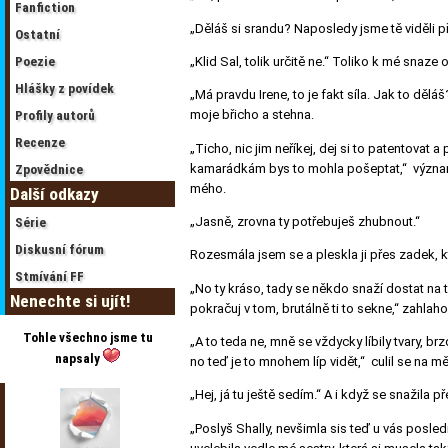
Fanfiction
„Děláš si srandu? Naposledy jsme tě viděli p
Ostatní
Poezie
„Klid Sal, tolik určitě ne.“
Toliko k mé snaze o
Hlášky z povídek
„Má pravdu Irene, to je fakt síla. Jak to dělá
moje břicho a stehna.
Profily autorů
Recenze
„Ticho, nic jim neříkej, dej si to patentovat 
kamarádkám bys to mohla pošeptat,“ významn
Zpovědnice
mého.
Další odkazy
„Jasně, zrovna ty potřebuješ zhubnout.“
Série
Diskusní fórum
Rozesmála jsem se a pleskla ji přes zadek, kt
Stmívání FF
„No ty kráso, tady se někdo snaží dostat na t
Nenechte si ujít!
pokračuj v tom, brutálně ti to sekne,“ zahlah
Tohle všechno jsme tu
„A to teda ne, mně se vždycky líbily tvary, br
napsaly
no teď je to mnohem líp vidět,“ culil se na m
„Hej, já tu ještě sedím.“
A i když se snažila pře
„Poslyš Shally, nevšimla sis teď u vás posle