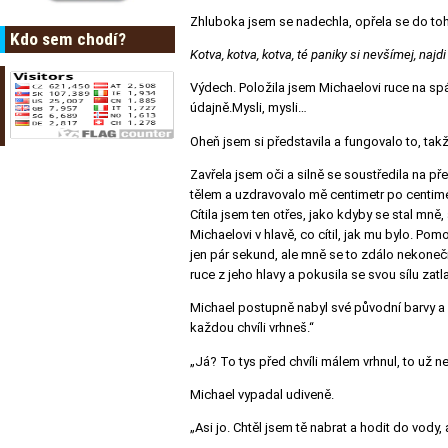
Zhluboka jsem se nadechla, opřela se do toh
Kdo sem chodí?
Kotva, kotva, kotva, té paniky si nevšímej, najd
Výdech. Položila jsem Michaelovi ruce na spán
údajně.Mysli, mysli…
Oheň jsem si představila a fungovalo to, tak
Zavřela jsem oči a silně se soustředila na př
tělem a uzdravovalo mě centimetr po centimetr
Cítila jsem ten otřes, jako kdyby se stal mně
Michaelovi v hlavě, co cítil, jak mu bylo. Pom
jen pár sekund, ale mně se to zdálo nekonečn
ruce z jeho hlavy a pokusila se svou sílu zatl
Michael postupně nabyl své původní barvy a 
každou chvíli vrhneš.“
„Já? To tys před chvíli málem vrhnul, to už ne
Michael vypadal udiveně.
„Asi jo. Chtěl jsem tě nabrat a hodit do vody,