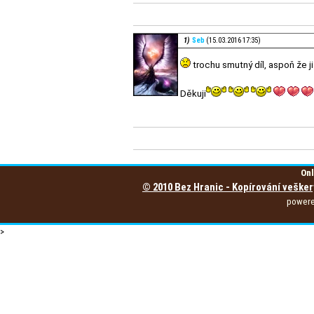
1)
Seb
(15.03.2016 17:35)
trochu smutný díl, aspoň že j
Děkuji
Onl
© 2010 Bez Hranic - Kopírování vešker
power
>