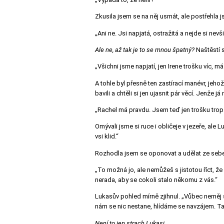
Zkusila jsem se na něj usmát, ale postřehla 
„Ani ne. Jsi napjatá, ostražitá a nejde si ne
Ale ne, až tak je to se mnou špatný?
Naštěstí 
„Všichni jsme napjatí, jen Irene trošku víc, má
A tohle byl přesně ten zastírací manévr, jehož
bavili a chtěli si jen ujasnit pár věcí. Jenže j
„Rachel má pravdu. Jsem teď jen trošku trop n
Omývali jsme si ruce i obličeje v jezeře, ale
vsi klid.“
Rozhodla jsem se oponovat a udělat ze sebe
„To možná jo, ale nemůžeš s jistotou říct, že
nerada, aby se cokoli stalo někomu z vás.“
Lukasův pohled mírně zjihnul.
„Vůbec neměj s
nám se nic nestane, hlídáme se navzájem. Tak 
Není to jen strach Lukasi…