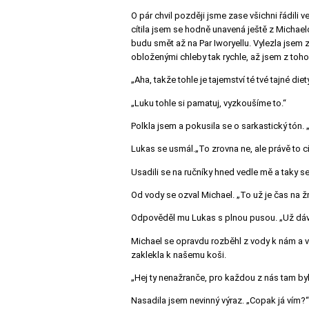
O pár chvil později jsme zase všichni řádili 
cítila jsem se hodně unavená ještě z Michaelo
budu smět až na Par Iworyellu. Vylezla jsem 
obloženými chleby tak rychle, až jsem z toh
„Aha, takže tohle je tajemství té tvé tajné die
„Luku tohle si pamatuj, vyzkoušíme to.“
Polkla jsem a pokusila se o sarkastický tón.
Lukas se usmál.„To zrovna ne, ale právě to cí
Usadili se na ručníky hned vedle mě a taky se 
Od vody se ozval Michael. „To už je čas na žr
Odpověděl mu Lukas s plnou pusou.
„Už dáv
Michael se opravdu rozběhl z vody k nám a v
zaklekla k našemu koši.
„Hej ty nenažranče, pro každou z nás tam byly 
Nasadila jsem nevinný výraz. „Copak já vím?“