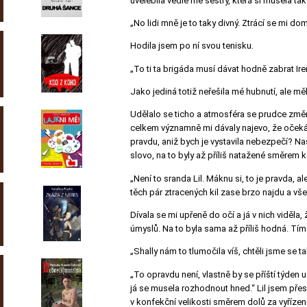
uvelebila vedle mé sestry, která si musela tak
„No lidi mně je to taky divný. Ztrácí se mi d
Hodila jsem po ní svou tenisku.
„To ti ta brigáda musí dávat hodně zabrat Iren
Jako jediná totiž neřešila mé hubnutí, ale měl
Udělalo se ticho a atmosféra se prudce změni
celkem významně mi dávaly najevo, že očekáva
pravdu, aniž bych je vystavila nebezpečí? Na
slovo, na to byly až příliš natažené směrem k
„Není to sranda Lil. Máknu si, to je pravda, 
těch pár ztracených kil zase brzo najdu a v
Dívala se mi upřeně do očí a já v nich viděla,
úmyslů. Na to byla sama až příliš hodná. Tím v
„Shally nám to tlumočila víš, chtěli jsme se ta
„To opravdu není, vlastně by se příští týden
já se musela rozhodnout hned.“
Lil jsem pře
v konfekční velikosti směrem dolů za vyřízen