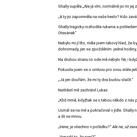
Shally supěla.„Ale já vím, normálně jsi mi jej 
„A ty jsi zapomněla na naše heslo? Kdo zavá
Shally tragicky rozhodila rukama a pohledem 
Otesánek“
Nebylo mi jí líto, měla jsem takový hlad, že by
dohromady, jen se zpožděním jedné hodiny, c
Na druhou stranu to ode mě nebylo fér, i kdy
Pokusila jsem se o omluvu pro svou stále ješ
„Já jen doufám, že mi ty dva budou stačit.“
Naštěstí mě zachránil Lukas.
„Klid mrně, kdyžtak se s tebou někdo z nás p
Usmál se na mě a pokračoval v jídle.
Shally n
a šli se mnou.
„Irene, je všechno v pořádku?“
Ale ne, už zas
„Vypadá to, že není?“