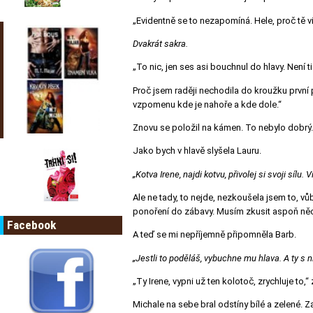
„Evidentně se to nezapomíná. Hele, proč tě v
Dvakrát sakra.
„To nic, jen ses asi bouchnul do hlavy. Není t
Proč jsem raději nechodila do kroužku první 
vzpomenu kde je nahoře a kde dole.“
Znovu se položil na kámen.
To nebylo dobrý. 
Jako bych v hlavě slyšela Lauru.
„Kotva Irene, najdi kotvu, přivolej si svoji sílu
Ale ne tady, to nejde, nezkoušela jsem to, vůb
ponoření do zábavy. Musím zkusit aspoň něc
Facebook
A teď se mi nepříjemně připomněla Barb.
„Jestli to poděláš, vybuchne mu hlava. A ty s ní
„Ty Irene, vypni už ten kolotoč, zrychluje to,“
Michale na sebe bral odstíny bílé a zelené. Za