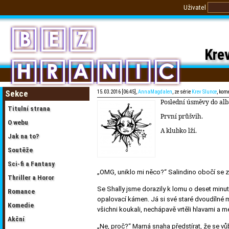
Uživatel
Krev
Sekce
15.03.2016 [06:45],
AnnaMagdalen
, ze série
Krev Slunce
, kom
Poslední úsměvy do alb
Titulní strana
První průšvih.
O webu
A klubko lží.
Jak na to?
Soutěže
Sci-fi a Fantasy
„OMG, uniklo mi něco?“ Salindino obočí se zt
Thriller a Horor
Se Shally jsme dorazily k lomu o deset minut
Romance
opalovací kámen. Já si své staré dvoudílné
Komedie
všichni koukali, nechápavě vrtěli hlavami a me
Akční
„Ne, proč?“
Marná snaha předstírat, že se vůb