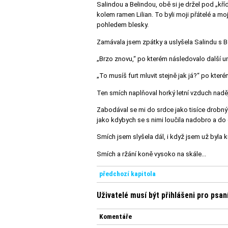
Salindou a Belindou, obě si je držel pod „kří
kolem ramen Lilian. To byli moji přátelé a 
pohledem blesky.
Zamávala jsem zpátky a uslyšela Salindu s B
„Brzo znovu,“ po kterém následovalo další un
„To musíš furt mluvit stejně jak já?“ po kt
Ten smích naplňoval horký letní vzduch nadějí
Zabodával se mi do srdce jako tisíce drobný
jako kdybych se s nimi loučila nadobro a do o
Smích jsem slyšela dál, i když jsem už byla 
Smích a ržání koně vysoko na skále...
předchozí kapitola
Uživatelé musí být přihlášeni pro psa
Komentáře