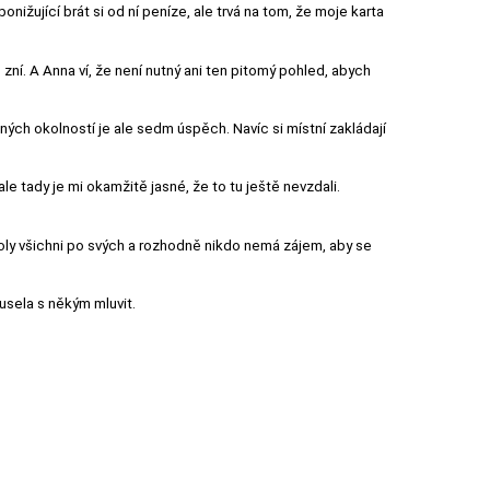
žující brát si od ní peníze, ale trvá na tom, že moje karta
zní. A Anna ví, že není nutný ani ten pitomý pohled, abych
ých okolností je ale sedm úspěch. Navíc si místní zakládají
 tady je mi okamžitě jasné, že to tu ještě nevzdali.
školy všichni po svých a rozhodně nikdo nemá zájem, aby se
usela s někým mluvit.