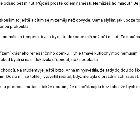
e odsud pět minut. Půjdeš prostě kolem náměstí. Nemůžeš ho minout.“ Je poni
ouším to ještě a cítím se mizerněji než obvykle. Sama slyším, jak uboze to 
anou prokoukla.
ít normálním tempem, trvalo by mi to dokonce míň než pět minut. Za současn
řízemí krásného renesančního domku. Tyhle tmavé kutlochy moc nemusím, ale
Pokud bych si na ni dokázala dřepnout, což nedokážu.
důchodců. Na studenty je ještě brzo. Anna mi vysvětlila, že tady dojdou do 
m. Došlo mi, že tohle jí vysvětlil ředitel, když mě byla o prázdninách zapsat.
nom tu pitomou smetanu, takže doufám, že chlaďák najdu bez toho, že bych m