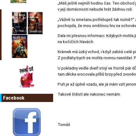
„Máš ještě nejmíň hodinu čas. Ten obchod j
v její domácnosti nebude hrát žádnou roli.
„Vážně tu smetanu potřebuješ tak nutně?“ zk
pochopila, že mou směšnou hru na schováv
Dala mi přesnou informaci. Kdybych mohla j
na kočičích hlavách.
Krámek má úzký vchod, i když zabírá celé p
Z podlahy bych se mohla rovnou nasnídat. 
U pokladny vedle dveří stojí ve frontě pár 
tam
děcka
srocovala příliš brzy před zvonění
Pult je až úplně vzadu, ale já mám vzít je
Takové štěstí ale nakonec nemám.
Facebook
Tomáš