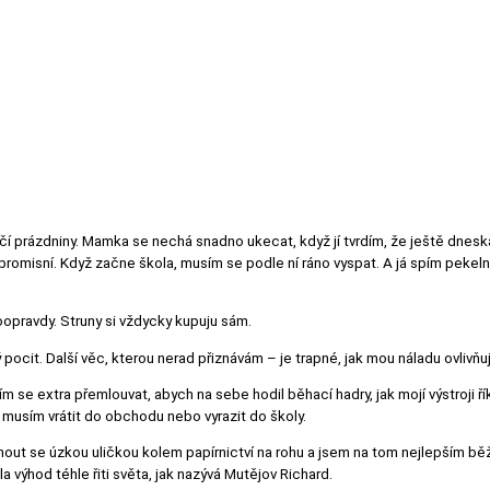
í prázdniny. Mamka se nechá snadno ukecat, když jí tvrdím, že ještě dnesk
romisní. Když začne škola, musím se podle ní ráno vyspat. A já spím pekelně
oopravdy. Struny si vždycky kupuju sám.
pocit. Další věc, kterou nerad přiznávám – je trapné, jak mou náladu ovlivň
m se extra přemlouvat, abych na sebe hodil běhací hadry, jak mojí výstroji ří
 musím vrátit do obchodu nebo vyrazit do školy.
nout se úzkou uličkou kolem papírnictví na rohu a jsem na tom nejlepším 
a výhod téhle řiti světa, jak nazývá Mutějov Richard.