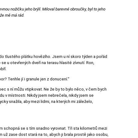
vnou nožičku jeho brýlí. Miloval barevné obroučky, byl to jeho
 že mě má rád.
 do tlustého plátku hovězího. Jsem u ní skoro týden a pořád
se u otevřených dveří na terasu hlasité zívnutí. Ron,
bří.
? Tenhle jí i granule jen z donucení.“
ůbec s ní můžu vtipkovat. Ne že by to bylo něco, v čem bych
adu v místnosti. Nikdy jsem nebrečela, nikdy jsem se
ky snažila, aby mezi lidmi, na kterých mi záleželo,
em schopná se s tím snadno vyrovnat. Tři sta kilometrů mezi
už zase dost stará na to, abych ji brala prostě jako osobu,