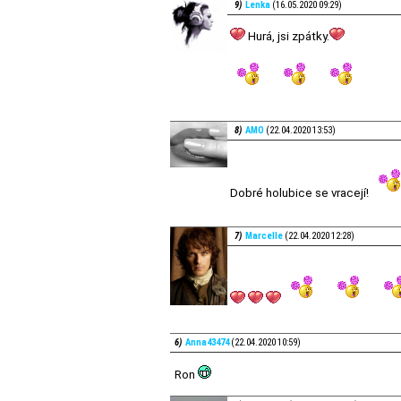
9)
Lenka
(16.05.2020 09:29)
Hurá, jsi zpátky.
8)
AMO
(22.04.2020 13:53)
Dobré holubice se vracejí!
7)
Marcelle
(22.04.2020 12:28)
6)
Anna43474
(22.04.2020 10:59)
Ron