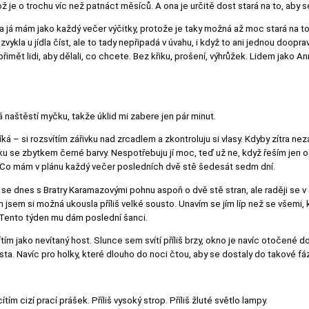
 je o trochu víc než patnáct měsíců. A ona je určitě dost stará na to, aby se
 a já mám jako každý večer výčitky, protože je taky možná až moc stará na to,
zvykla u jídla číst, ale to tady nepřipadá v úvahu, i když to ani jednou doo
imět lidi, aby dělali, co chcete. Bez křiku, prošení, výhrůžek. Lidem jako 
naštěstí myčku, takže úklid mi zabere jen pár minut.
íká – si rozsvítím zářivku nad zrcadlem a zkontroluju si vlasy. Kdyby zítra nez
ku se zbytkem černé barvy. Nespotřebuju jí moc, teď už ne, když řeším jen od
. Co mám v plánu každý večer posledních dvě stě šedesát sedm dní.
se dnes s Bratry Karamazovými pohnu aspoň o dvě stě stran, ale raději se 
sem si možná ukousla příliš velké sousto. Unavím se jím líp než se všemi,
Tento týden mu dám poslední šanci.
ítím jako nevítaný host. Slunce sem svítí příliš brzy, okno je navíc otočené d
a. Navíc pro holky, které dlouho do noci čtou, aby se dostaly do takové fáz
tím cizí prací prášek. Příliš vysoký strop. Příliš žluté světlo lampy.