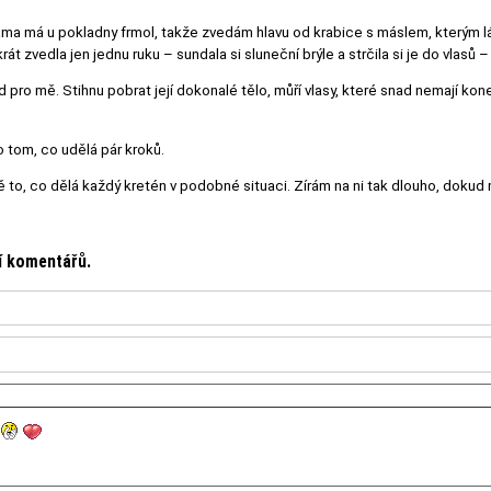
áma má u pokladny frmol, takže zvedám hlavu od krabice s máslem, kterým lá
t zvedla jen jednu ruku – sundala si sluneční brýle a strčila si je do vlasů –
d pro mě. Stihnu pobrat její dokonalé tělo, můří vlasy, které snad nemají konec
 tom, co udělá pár kroků.
 to, co dělá každý kretén v podobné situaci. Zírám na ni tak dlouho, dokud
ní komentářů.