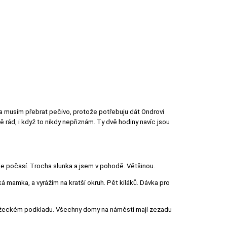
a musím přebrat pečivo, protože potřebuju dát Ondrovi
 rád, i když to nikdy nepřiznám. Ty dvě hodiny navíc jsou
uje počasí. Trocha slunka a jsem v pohodě. Většinou.
ká mamka, a vyrážím na kratší okruh. Pět kiláků. Dávka pro
běžeckém podkladu. Všechny domy na náměstí mají zezadu