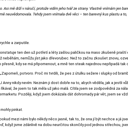
 Asi mě drží v náručí, protože vidím jeho tvář ze strany. Vlastně vnímám jen bare
ejmě neuvědomovala. Tehdy jsem vnímala dvě věci – ten barevný kus plastu a to,
rychle a zarputile.
 konstatuje ten den už potřetí a léty zašlou paličkou na maso zkušeně praští
yž už neběhám, nemůžu jíst jako dřevorubec. Než to začnu zkoušet znovu, ozve 
sto přesně, kdy se má připomenout, a mně ten steak najednou nepřipadá tak o
pomeň, potvoro. Proč mi tvrdili, že pes z útulku sežere i slupky od brambor
 Anny nikdy nevím. Neznám ji dost dobře na to, abych věděla, jak a jestli v
 říkával, že jsem to tak měla už jako malá. Cítila jsem se zodpovědná za nál
rmarketu. Později, když jsem dokázala dát dohromady pár vět, jsem se vždyc
 mohly pinkat.
okud mezi námi bylo někdy něco jasné, tak to, že ona jí být nechce a já js
, když jsme zdánlivě na dobu neurčitou skončily pod jednou střechou, jsem 