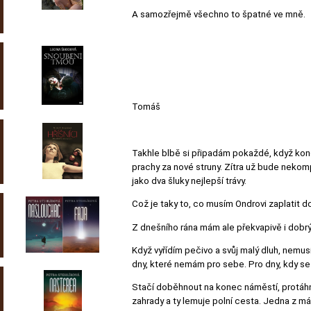
A samozřejmě všechno to špatné ve mně.
Tomáš
Takhle blbě si připadám pokaždé, když konč
prachy za nové struny. Zítra už bude nekomp
jako dva šluky nejlepší trávy.
Což je taky to, co musím Ondrovi zaplatit d
Z dnešního rána mám ale překvapivě i dobrý 
Když vyřídím pečivo a svůj malý dluh, nemusí
dny, které nemám pro sebe. Pro dny, kdy se
Stačí doběhnout na konec náměstí, protáh
zahrady a ty lemuje polní cesta. Jedna z mál