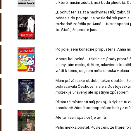
u které musím zůstat, než budu plnoletá. Což
„Dochuť ten salát a nachystej stůl,“ zabručí
odnesla do pokoje. Za poslední rok jsem si 
rozhodně zdědila po Anně – tu schopnost př
to. Stačí, že prostě jsou.
Po jídle jsem konečně propuštěna. Anna má 
V horní koupelně – takhle se jí tady prostě ř
si chystám misku, štětec, rukavice a krabič
vrátit k tomu, co jsem měla dneska v plánu
Mám právě ruské období, takže doufám, že 
pokračovala Čechovem, ale s Dostojevským j
mozek je unavený, ale špatným způsobem. 
Říkám té místnosti můj pokoj, i když se tu c
absolutně žádné pochopení pro holky z měst
Ale ta hlavní
špatnost
je uvnitř.
Příliš měkká postel. Povlečení, ze kterého cí