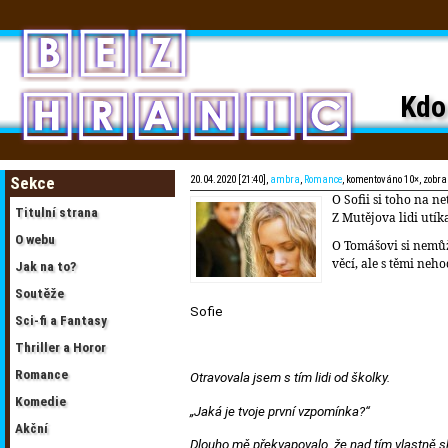
Kdo 
Sekce
20.04.2020 [21:40],
ambra
,
Romance
, komentováno 10×, zobr
O Sofii si toho na n
Titulní strana
Z Mutějova lidi utík
O webu
O Tomášovi si nemůž
věcí, ale s těmi neh
Jak na to?
Soutěže
Sofie
Sci-fi a Fantasy
Thriller a Horor
Romance
Otravovala jsem s tím lidi od školky.
Komedie
„Jaká je tvoje první vzpomínka?“
Akční
Dlouho mě překvapovalo, že nad tím vlastně s