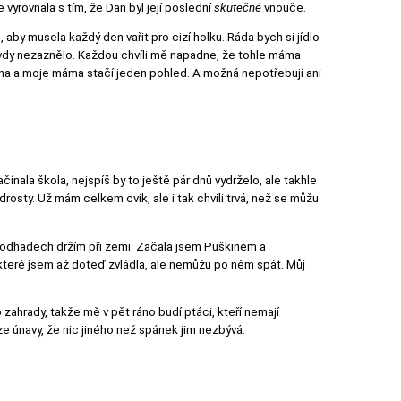
 vyrovnala s tím, že Dan byl její poslední
skutečné
vnouče.
 aby musela každý den vařit pro cizí holku. Ráda bych si jídlo
pravdy nezaznělo. Každou chvíli mě napadne, že tohle máma
Anna a moje máma stačí jeden pohled. A možná nepotřebují ani
ačínala škola, nejspíš by to ještě pár dnů vydrželo, ale takhle
rosty. Už mám celkem cvik, ale i tak chvíli trvá, než se můžu
v odhadech držím při zemi. Začala jsem Puškinem a
 které jsem až doteď zvládla, ale nemůžu po něm spát. Můj
o zahrady, takže mě v pět ráno budí ptáci, kteří nemají
e únavy, že nic jiného než spánek jim nezbývá.