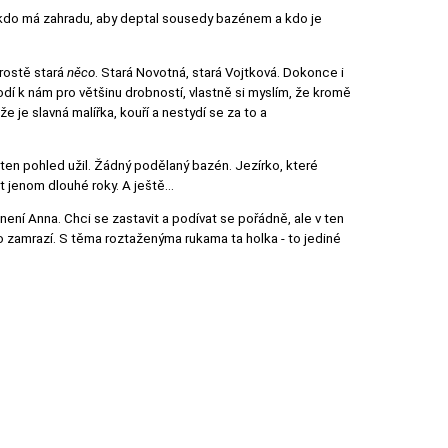
 kdo má zahradu, aby deptal sousedy bazénem a kdo je
prostě stará
něco
. Stará Novotná, stará Vojtková. Dokonce i
odí k nám pro většinu drobností, vlastně si myslím, že kromě
e je slavná malířka, kouří a nestydí se za to a
 ten pohled užil. Žádný podělaný bazén. Jezírko, které
it jenom dlouhé roky. A ještě…
ení Anna. Chci se zastavit a podívat se pořádně, ale v ten
 zamrazí. S těma roztaženýma rukama ta holka - to jediné