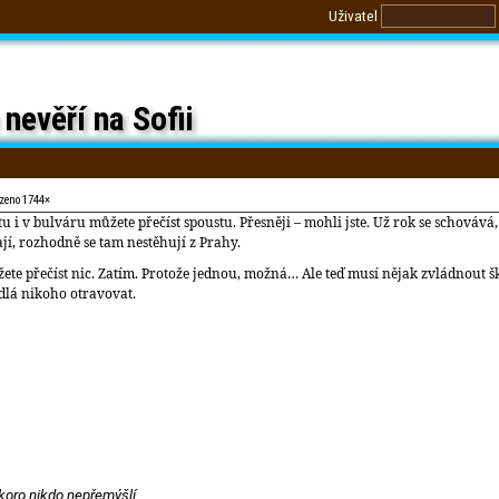
Uživatel
nevěří na Sofii
azeno 1744×
etu i v bulváru můžete přečíst spoustu. Přesněji – mohli jste. Už rok se schová
ají, rozhodně se tam nestěhují z Prahy.
ete přečíst nic. Zatím. Protože jednou, možná… Ale teď musí nějak zvládnout š
odlá nikoho otravovat.
koro nikdo nepřemýšlí.