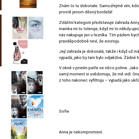
Znám to tu dokonale. Samozřejmě vím, kdo 
prostě jenom děsný bordelář.
Zvláštní kategorii představuje zahrada Anny
mamka mi to toleruje, když mi to někdy ujed
nás nakupuje jen u řezníka. Tím pádem bych mo
pravděpodobně neví, že existuju.
Její zahrada je dokonalá, takže i když už m
vypadá, jako by tam bylo odjakživa. Žádné h
V okně v prvním patře se něco pohne. Jako b
samý moment si uvědomuju, že mě vidí. Ona
z toho nakonec vyfiltruju – vypadá jako ukři
Sofie
Anna je nekompromisní.