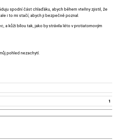
duju spodní část chlaďáku, abych během vteřiny zjistil, že
 ale i to mi stačí, abych ji bezpečně poznal.
, a kůži bílou tak, jako by strávila léto v protiatomovým
 můj pohled nezachytí.
1