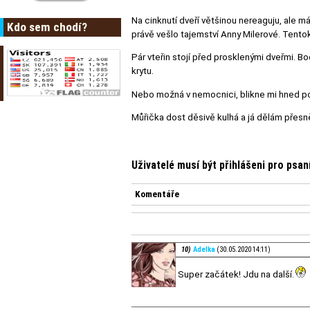
Na cinknutí dveří většinou nereaguju, ale m
Kdo sem chodí?
právě vešlo tajemství Anny Milerové. Tentokrá
Pár vteřin stojí před prosklenými dveřmi. Bo
krytu.
Nebo možná v nemocnici, blikne mi hned po
Můřička dost děsivě kulhá a já dělám přesně
Uživatelé musí být přihlášeni pro psa
Komentáře
10)
Adelka
(30.05.2020 14:11)
Super začátek! Jdu na další.