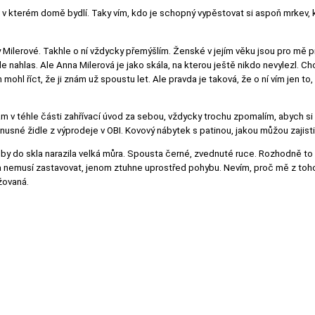
v kterém domě bydlí. Taky vím, kdo je schopný vypěstovat si aspoň mrkev,
 Milerové. Takhle o ní vždycky přemýšlím. Ženské v jejím věku jsou pro mě 
e nahlas. Ale Anna Milerová je jako skála, na kterou ještě nikdo nevylezl. Ch
hl říct, že ji znám už spoustu let. Ale pravda je taková, že o ní vím jen to, ž
ám v téhle části zahřívací úvod za sebou, vždycky trochu zpomalím, abych si
nusné židle z výprodeje v OBI. Kovový nábytek s patinou, jakou můžou zajist
y do skla narazila velká můra. Spousta černé, zvednuté ruce. Rozhodně to n
 nemusí zastavovat, jenom ztuhne uprostřed pohybu. Nevím, proč mě z toho
žovaná.