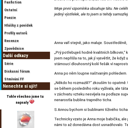
Fanfiction
Moje první vzpomínka obsahuje tátu. Ne celého.
Ostatní
jediný výstřelek, ale to jsem si tehdy samozř
Poezie
Hlášky z povídek
Profily autorů
Recenze
Anna vaří stejně, jako maluje. Soustředěně, 
Zpovědnice
„Prý potřebuješ hodně kvalitních bílkovin,“
Další odkazy
jsem nepřišla na to, jak jí vysvětlit, že kd
Série
stárnoucí dlouhosrstý kolií fešák ví napro
Diskusní fórum
Anna po něm loupne naštvaným pohledem. „Za
Stmívání FF
„Někdo ho rozmazlil?“ zkouším to opatrně. U
Nenechte si ujít!
se během posledního roku vyžívala, ale táta
v záchvatu vzteku nesvíjela na podlaze supe
Tohle všechno jsme tu
nenarostla bublina trapného ticha.
napsaly
S Annou bychom si bublinami tíživého ticha
Technicky vzato je Anna moje babička, ale p
námi to až donedávna dost usnadňovalo. Teď