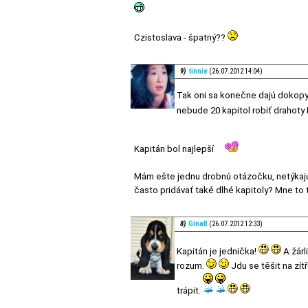
Czistoslava - špatný??
9)
tinnie
(26.07.2012 14:04)
Tak oni sa konečne dajú dokopy 
nebude 20 kapitol robiť drahot
Kapitán bol najlepší
Mám ešte jednu drobnú otázočku, netýkajúc
často pridávať také dlhé kapitoly? Mne to
8)
GinaB
(26.07.2012 12:33)
Kapitán je jednička!
A žárl
rozum.
Jdu se těšit na zít
trápit.