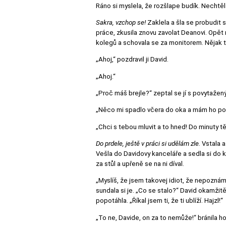
Ráno si myslela, že rozšlape budík. Nechtě
Sakra, vzchop se!
Zaklela a šla se probudit s
práce, zkusila znovu zavolat Deanovi. Opět n
kolegů a schovala se za monitorem. Nějak taj
„Ahoj,“ pozdravil ji David.
„Ahoj.“
„Proč máš brejle?“ zeptal se jí s povytaže
„Něco mi spadlo včera do oka a mám ho pod
„Chci s tebou mluvit a to hned! Do minuty tě 
Do prdele, ještě v práci si udělám zle.
Vstala a
Vešla do Davidovy kanceláře a sedla si do kř
za stůl a upřeně se na ni díval.
„Myslíš, že jsem takovej idiot, že nepoznám
sundala si je. „Co se stalo?“ David okamžitě 
popotáhla. „Říkal jsem ti, že ti ublíží. Hajzl!“
„To ne, Davide, on za to nemůže!“ bránila ho