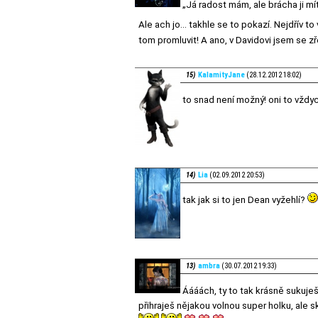
„Já radost mám, ale brácha ji mí
Ale ach jo... takhle se to pokazí. Nejdřív 
tom promluvit! A ano, v Davidovi jsem se z
15)
KalamityJane
(28.12.2012 18:02)
to snad není možný! oni to vždy
14)
Lia
(02.09.2012 20:53)
tak jak si to jen Dean vyžehlí?
13)
ambra
(30.07.2012 19:33)
Áááách, ty to tak krásně sukuješ
přihraješ nějakou volnou super holku, ale 