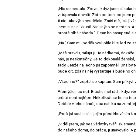
„Nic se nestalo. Zrovna když jsem si splac
vstupovala dovnitř. Zato po tom, co jsem proml
ti nic takovýho neudělala. Znáš mě, jak ji vž
jsem si na ni zkusil. Nic jinýho se nestalo. A 
prostě blbá náhoda.“ Dean ho nasupeně sledo
„Na.“ Sam mu poděkoval, přiložil si led ze s
„Máš pravdu, miluju ji. Je nádherná, dokáže
nás, je neskutečný. Je to dokonalá ženská, t
tady. Jenže na jedno jsi zapomněl. Ona by tě
bude dít, zda na něj vystartuje a bude ho ch
„Všechno?“ zeptal se kapitán. Sam přikývl. „
Přemýšlel, co říct. Bráchu měl rád, i když 
určitě není nejlépe. Několikrát se ho na to
Debbie v jeho náručí, oba nahé a na zemi je
„Proč jsi souhlasil s jejím přestěhováním k
„Viděl jsem, jak ses vždycky tvářil zklamaně
do našeho domu, do práce, ji unavovalo. A pr