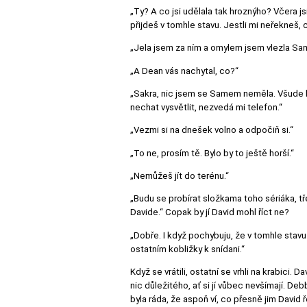
„Ty? A co jsi udělala tak hroznýho? Včera js
přijdeš v tomhle stavu. Jestli mi neřekneš, 
„Jela jsem za ním a omylem jsem vlezla Sam
„A Dean vás nachytal, co?“
„Sakra, nic jsem se Samem neměla. Všude byl
nechat vysvětlit, nezvedá mi telefon.“
„Vezmi si na dnešek volno a odpočiň si.“
„To ne, prosím tě. Bylo by to ještě horší.“
„Nemůžeš jít do terénu.“
„Budu se probírat složkama toho sériáka, tř
Davide.“ Copak by jí David mohl říct ne?
„Dobře. I když pochybuju, že v tomhle stav
ostatním kobližky k snídani.“
Když se vrátili, ostatní se vrhli na krabici
nic důležitého, ať si jí vůbec nevšímají. De
byla ráda, že aspoň ví, co přesně jim David ře