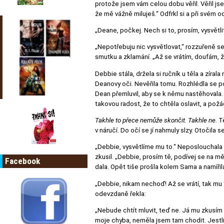
protože jsem vám celou dobu věřil. Věřil jse
že mě vážně miluješ.“ Odfrkl si a při svém
„Deane, počkej. Nech si to, prosím, vysvětli
„Nepotřebuju nic vysvětlovat,“ rozzuřeně se 
smutku a zklamání. „Až se vrátím, doufám, že
Debbie stála, držela si ručník u těla a zíral
Deanovy oči. Nevěřila tomu. Rozhlédla se p
Dean přemluvil, aby se k němu nastěhovala. A
takovou radost, že to chtěla oslavit, a požád
Takhle to přece nemůže skončit. Takhle ne.
Tě
v náručí. Do očí se jí nahrnuly slzy. Otočila
„Debbie, vysvětlíme mu to.“ Neposlouchala h
zkusil. „Debbie, prosím tě, podívej se na mě
Facebook
dala. Opět tiše prošla kolem Sama a namířila 
„Debbie, nikam nechoď! Až se vrátí, tak mu t
odevzdaně řekla:
„Nebude chtít mluvit, teď ne. Já mu zkusím z
moje chyba, neměla jsem tam chodit. Jestli