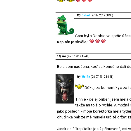
12)
Calad
(27.07.2012 08:38)
Sam byl s Debbie ve sprše úžas
Kapitán je skvělej!
11)
iWi
(26.07.2012 16:40)
Bola som nadšená, keď sa konečne dali do k
10)
Wolfik
(26.07.2012 16:21)
Děkuji za komentíky a za to
Tinnie - celej příběh jsem měla 
takže mi to šlo rychle. A možná 
jako poslední - moje korektorka měla týde
chudinka pak ze mě musela určitě držet za
Jinak další kapitolka je už připravená, asi