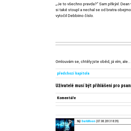
„Je to všechno pravda?“ Sam přikývl. Dean vs
si také stoupl a nechal se od bratra obejmou
vytočil Debbiino číslo.
Omlouvám se, chtěly jste oběd, já vím, ale...
předchozí kapitola
Uživatelé musí být přihlášeni pro psa
Komentáře
16)
DarkMoon
(07.08.2013 18:39)