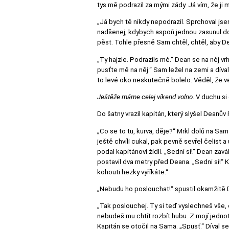
tys mě podrazil za mými zády. Já vím, že ji mi
„Já bych tě nikdy nepodrazil. Sprchoval jse
nadšenej, kdybych aspoň jednou zasunul do
pěst. Tohle přesně Sam chtěl, chtěl, aby D
„Ty hajzle. Podrazils mě.“ Dean se na něj vr
pusťte mě na něj.“ Sam ležel na zemi a díva
to levé oko neskutečně bolelo. Věděl, že v
Ještěže máme celej víkend volno
. V duchu si 
Do šatny vrazil kapitán, který slyšel Deanův 
„Co se to tu, kurva, děje?“ Mrkl dolů na Sa
ještě chvíli cukal, pak pevně sevřel čelist a
podal kapitánovi židli. „Sedni si!“ Dean zavá
postavil dva metry před Deana. „Sedni si!“ K
kohouti hezky vyříkáte.“
„Nebudu ho poslouchat!“ spustil okamžitě D
„Tak poslouchej. Ty si teď vyslechneš vše,
nebudeš mu chtít rozbít hubu. Z mojí jednotk
Kapitán se otočil na Sama. „Spusť.“ Díval se 