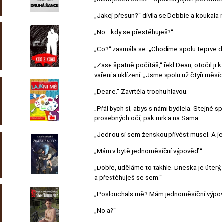
„Jakej přesun?“ divila se Debbie a koukala 
„No… kdy se přestěhuješ?“
„Co?“ zasmála se. „Chodíme spolu teprve d
„Zase špatně počítáš,“ řekl Dean, otočil ji k
vaření a uklízení. „Jsme spolu už čtyři měsíc
„Deane.“ Zavrtěla trochu hlavou.
„Přál bych si, abys s námi bydlela. Stejně s
prosebných očí, pak mrkla na Sama.
„Jednou si sem ženskou přivést musel. A jest
„Mám v bytě jednoměsíční výpověď.“
„Dobře, uděláme to takhle. Dneska je úterý,
a přestěhuješ se sem.“
„Poslouchals mě? Mám jednoměsíční výpově
„No a?“