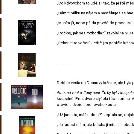
„Co kdybychom to udělali tak, že ještě měs
„Dám ti půlku na nájem a nastěhuješ se hned 
„Musím jít, nebo přijdu pozdě do práce. Milu
„Počkej, jak ses rozhodla?“ zavolal na ni De
„Řeknu ti to večer.“ Ještě jim popřála krás
----------------------
Debbie vešla do Deanovy ložnice, ale byla pr
Auto má venku. Tady není. Že by byl v koupeln
koupelně. Přes dveře slyšela téct sprchu. V
otevřela dveře sprchového koutu.
„Už jsem tu, máš radost?“ zeptala se, objala
„Já radost mám, ale brácha ji mít asi nebu