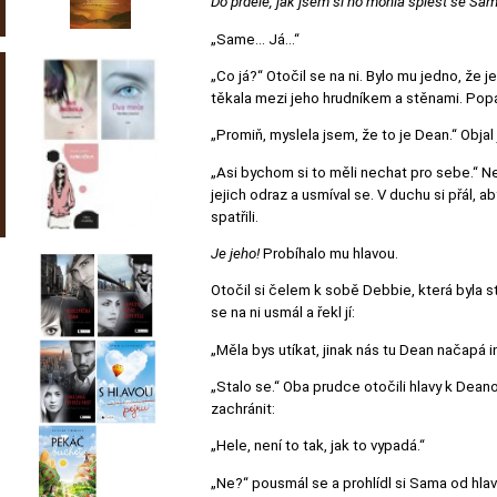
Do prdele, jak jsem si ho mohla splést se S
„Same… Já…“
„Co já?“ Otočil se na ni. Bylo mu jedno, že 
těkala mezi jeho hrudníkem a stěnami. Popad
„Promiň, myslela jsem, že to je Dean.“ Objal 
„Asi bychom si to měli nechat pro sebe.“ Neod
jejich odraz a usmíval se. V duchu si přál, 
spatřili.
Je jeho!
Probíhalo mu hlavou.
Otočil si čelem k sobě Debbie, která byla 
se na ni usmál a řekl jí:
„Měla bys utíkat, jinak nás tu Dean načapá in
„Stalo se.“ Oba prudce otočili hlavy k Dean
zachránit:
„Hele, není to tak, jak to vypadá.“
„Ne?“ pousmál se a prohlídl si Sama od hlavy