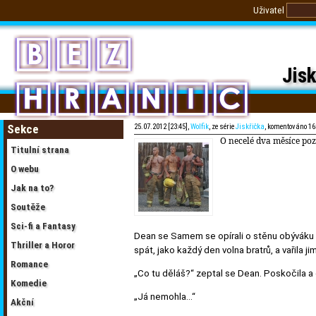
Uživatel
Jisk
Sekce
25.07.2012 [23:45],
Wolfik
, ze série
Jiskřička
, komentováno 16
O necelé dva měsíce poz
Titulní strana
O webu
Jak na to?
Soutěže
Sci-fi a Fantasy
Dean se Samem se opírali o stěnu obýváku 
Thriller a Horor
spát, jako každý den volna bratrů, a vařila
Romance
„Co tu děláš?“ zeptal se Dean. Poskočila a
Komedie
„Já nemohla…“
Akční