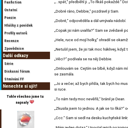
„…spát,“ předběhl ji. „To říkáš pokaždé.“ Došel
Fanfiction
Ostatní
„Dobré ráno, Debbie,“ pozdravil ji Sam.
Poezie
„Dobré,“ odpověděla a dál umývala nádobí.
Hlášky z povídek
„Copak jsi nám uvařila?“ Sam se zvědavě podív
Profily autorů
„Hele, ruce od mojí holky,“ ohradil se okamž
Recenze
Zpovědnice
„Netušil jsem, že jsi tak moc háklivej, když 
Další odkazy
„Věci?“ podívala se na něj Debbie.
Série
„Omlouvám se. Cejtím se blbě, když nám mís
Diskusní fórum
se zasmála.
Stmívání FF
„Jo a večer, až bych přišla, tak bych ho mu
Nenechte si ujít!
si ruce.
Tohle všechno jsme tu
„To nám tedy moc nevěříš,“ bránil je Dean.
napsaly
„Zkusila jsem to jednou. A jak se to říká?“
„Ccc.“ Sam si sedl na desku kuchyňské linky 
„Mám jeden dotaz.“ Upoutal jejich pozornos