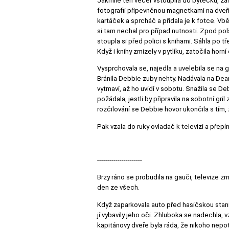
Jakmile ten večer vstoupila do bytečku, zam
fotografii připevněnou magnetkami na dveříc
kartáček a sprcháč a přidala je k fotce. V
si tam nechal pro případ nutnosti. Zpod polšt
stoupla si před polici s knihami. Sáhla po tř
Když i knihy zmizely v pytlíku, zatočila horní
Vysprchovala se, najedla a uvelebila se na g
Bránila Debbie zuby nehty. Nadávala na Dean
vytmaví, až ho uvidí v sobotu. Snažila se Debb
požádala, jestli by připravila na sobotní gr
rozčilování se Debbie hovor ukončila s tím,
Pak vzala do ruky ovladač k televizi a přepín
----------------------
Brzy ráno se probudila na gauči, televize zr
den ze všech.
Když zaparkovala auto před hasičskou stanic
jí vybavily jeho oči. Zhluboka se nadechla, 
kapitánovy dveře byla ráda, že nikoho nepot