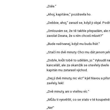
„Dále.“
„Ahoj, kapitáne,“ pozdravila ho.
„Debbie, ahoj,“ zarazil se, když ji objal. Podí
„Omlouvám se, že tě takhle přepadám, ale m
zavolat Deana, že s ním chceš mluvit?“
„Bude naštvanej, když mu budu lhát.“
„Stačí mi dvě minuty. Chci mu dát jenom jeh
„Dobře, kvůli tobě to udělám, jo.“ Vyloudil 
kanceláři, ale za okamžik se otevřely dveře 
kapitán mu zatarasil východ.
„Dej jí dvě minuty, nic víc!“ kývl hlavou a p
zavřely, řekl:
„Dvě minuty, ani o vteřinu víc.“
„Můžu ti vysvětlit, co se stalo v té koupelně
„Ne!“