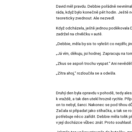
David měl pravdu. Debbie pořádně nevnímala
ráda, když bylo konečně pět hodin. Ještě ne
teoreticky zvednout. Ale nezvedl.
Když odcházela, ještě jednou poděkovala Davi
zadržel na chviličku v autě.
„Debbie, měla by sis to vyřešit co nejdřív, ji
„Já vím, děkuju, jsi hodnej. Zapracuju na tom
„Zkus se aspoň trochu vyspat.“ Ani nevěděla
„Zítra ahoj,“ rozloučila se a odešla.
Druhý den byla opravdu v pohodě, tedy ales
k vraždě, a tak den utekl hrozně rychle. Př
on to nebyl, šanci. Nakonec se pod tíhou dů
Začala si připadat jako stíhačka, a tak se r
potřebuje něco zařídit. Debbie měla tolik
v její docházce vůbec znát. Proto souhlasil.