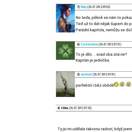
7)
Niky
(26.07.2012 09:53)
No teda, pěkně se nám to poka
Teď už to dát nějak šupem do p
Parádní kapitola, nemůžu se doč
6)
Czistoslava
(26.07.2012 07:51)
To je dílo ... snad oba zná ne?
Kapitán je jednička.
5)
yasmini
(26.07.2012 07:41)
perfektní i běz obědě
4)
štika
(26.07.2012 07:32)
Ty jsi mi udělala takovou radost, když jsem