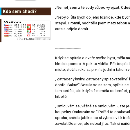
„Neměl jsem z té vody vůbec vylejzat. Odeš
Kdo sem chodí?
„Nebylo. Šla bych do jeho ložnice, kde bych 
stejné. Promiň, nechtěla jsem mezi tebou a 
auta a odjela domů.
----------------------
Když se opírala o dveře svého bytu, měla n
hledala pomoc. A pak to viděla. Přistoupila 
místo, vložila ruku za první a jedním tahem v
„Zatracený knihy! Zatracený spisovatelky!“
dobře. Sakra!“ Sesula se na zem, opřela se o
tam seděla, ale když už neměla co brečet, po
hřbetě.
„Omlouvám se, vážně se omlouvám. Jste jedin
koupelny. Omlouvám se.“ Pořád to opakovala 
sprchu, snědla jablko, co si vybrala v té tro
zavolat Deanovi, ale nebral jí to. Tak si naří