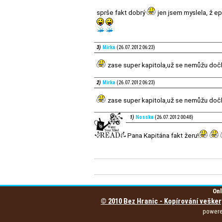
sprše fakt dobrý
jen jsem myslela, ž e
3)
Mirka
(26.07.2012 06:23)
zase super kapitola,už se nemůžu dočk
2)
Mirka
(26.07.2012 06:23)
zase super kapitola,už se nemůžu dočk
1)
Nosska
(26.07.2012 00:48)
Pana Kapitána fakt žeru!
Onl
© 2010 Bez Hranic - Kopírování vešker
power