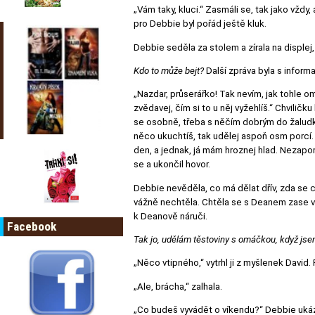
„Vám taky, kluci.“ Zasmáli se, tak jako vžd
pro Debbie byl pořád ještě kluk.
Debbie seděla za stolem a zírala na displej
Kdo to může bejt?
Další zpráva byla s informa
„Nazdar, průserářko! Tak nevím, jak tohle oml
zvědavej, čím si to u něj vyžehlíš.“ Chvili
se osobně, třeba s něčím dobrým do žaludku.
něco ukuchtíš, tak udělej aspoň osm porcí. 
den, a jednak, já mám hroznej hlad. Nezapo
se a ukončil hovor.
Debbie nevěděla, co má dělat dřív, zda se c
vážně nechtěla. Chtěla se s Deanem zase vi
k Deanově náruči.
Facebook
Tak jo, udělám těstoviny s omáčkou, když jsem 
„Něco vtipného,“ vytrhl ji z myšlenek David.
„Ale, brácha,“ zalhala.
„Co budeš vyvádět o víkendu?“ Debbie ukáz