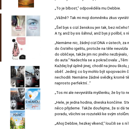
„To je blbost,“ odpověděla mu Debbie.
„Vážně? Tak mi moji domněnku zkus vyvrátit
„Šel bys s cizí ženskou jen tak, bez ničeho?
A ty, aniž by sis šáhnul, aniž bys ji políbil,
„Nemáme nic, žádný cizí DNA v ústech, za neh
do čistého igelitu, protože na těle neuvízla 
do obličeje, takže jim nic jiného nezbývalo,
do auta.“ Nadechla se a pokračovala: „Těm 
Každej byl úplně jinej, chodil na jinou škol
oběť. Jediný, co by mohlo být spojovacím člá
nechodili. Nemáme žádné svědky, kromě těch, 
naprosto perfektní…“
„Tos mi ale nevyvrátila myšlenku, že by to 
„Hele, je jedna hodina, dneska končíme. Ste
něco přijdeme. Takže doufejme, že si dá ten
poradu, všichni se rozutekli ke svým stolům, 
„Ahoj Debbie, hezkej víkend,“ loučili se s ní