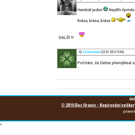
Hambář jeden
Nejdřív šprndu
Krása, krása, krása
DALŠÍ !!!
1)
Czistoslava
(23.07.2012 15:45)
Počitám, že Debie přemýšleal zd
Onl
© 2010 Bez Hranic - Kopírování vešker
power
>