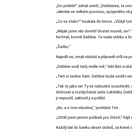
„Do prdele!“ zařval uvnitř, „Debbieee, ta 
Jakmile ve velkém prostoru, spojeného obýv
„Co se stalo?“ koukala do hrnce. „Vždyť tomu
„Nějak jsme vás dovnitř dostat museli, ne? 
řechtali, kromě Debbie. Ta vzala utěrku a šv
„Šašku.“
Najedli se, umyli nádobí a připravili stůl na 
„Debbie sedí tady vedle mě,“ řekl Ben a uká
„Tam si sedne Sam. Debbie bude sedět vedl
„Tak to jako ne! Ty se nebudeš soustředit,
šmírovat a rozdýchávat vaše cukrbliky. Debb
ji nepustil, zaklonil ji a políbil.
„No, a o tom mluvíme,“ prohlásil Tim.
„Chtěl jsem jenom polibek pro štěstí,“ hájil
Každý dal do banku deset dolarů, za které dos