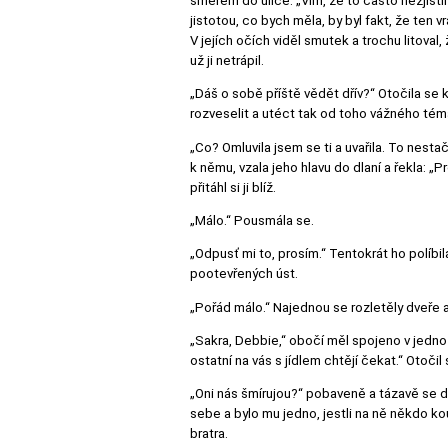
směrem do ulice. „Vím, že to často nezjistí
jistotou, co bych měla, by byl fakt, že ten 
V jejích očích viděl smutek a trochu litoval
už ji netrápil.
„Dáš o sobě příště vědět dřív?“ Otočila se k
rozveselit a utéct tak od toho vážného tém
„Co? Omluvila jsem se ti a uvařila. To nesta
k němu, vzala jeho hlavu do dlaní a řekla: „P
přitáhl si ji blíž.
„Málo.“ Pousmála se.
„Odpusť mi to, prosím.“ Tentokrát ho políbila
pootevřených úst.
„Pořád málo.“ Najednou se rozletěly dveře a
„Sakra, Debbie,“ obočí měl spojeno v jedno 
ostatní na vás s jídlem chtějí čekat.“ Otoči
„Oni nás šmírujou?“ pobaveně a tázavě se dív
sebe a bylo mu jedno, jestli na ně někdo ko
bratra.