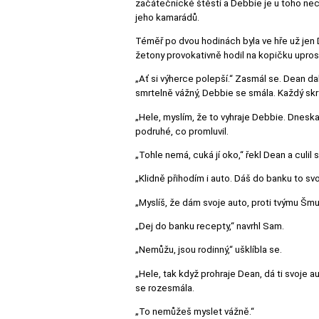
začátečnické štěstí a Debbie je u toho necha
jeho kamarádů.
Téměř po dvou hodinách byla ve hře už jen D
žetony provokativně hodil na kopičku upros
„Ať si výherce polepší.“ Zasmál se. Dean d
smrtelně vážný, Debbie se smála. Každý skrý
„Hele, myslím, že to vyhraje Debbie. Dneska
podruhé, co promluvil.
„Tohle nemá, cuká jí oko,“ řekl Dean a culil s
„Klidně přihodím i auto. Dáš do banku to sv
„Myslíš, že dám svoje auto, proti tvýmu Šmu
„Dej do banku recepty,“ navrhl Sam.
„Nemůžu, jsou rodinný,“ ušklíbla se.
„Hele, tak když prohraje Dean, dá ti svoje a
se rozesmála.
„To nemůžeš myslet vážně.“