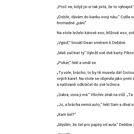
„Proč ne, když jsi si tak jistá, že to vyhraješ.
„Dobře, dávám do banku svoji ruku.“ Culila se
hromadné „páni“.
Na stole leželo kárové eso, křížové eso, sr
„Vyjeď,“ broukl Dean směrem k Debbie.
„Máš začínat ty.“ Vyložil své dvě karty. Pi
„Poker,“ řekl a smál se.
„Ty vole, brácho, to by tě musela dát čisto
svých karet. Na stole se objevila jako prvn
a naštvaně odkráčel do své ložnice.
„Sakra, vona ji má.“ Všichni zírali na stůl. „T
„Jo, a brácha nemá auto,“ řekl Sam a díval 
„Kam šel?“
„Myslím, že šel pro papíry od auta.“ Debbie z