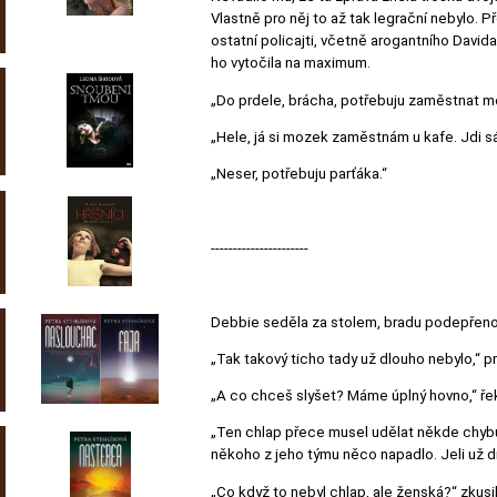
Vlastně pro něj to až tak legrační nebylo. P
ostatní policajti, včetně arogantního Davida,
ho vytočila na maximum.
„Do prdele, brácha, potřebuju zaměstnat mo
„Hele, já si mozek zaměstnám u kafe. Jdi s
„Neser, potřebuju parťáka.“
----------------------
Debbie seděla za stolem, bradu podepřenou, 
„Tak takový ticho tady už dlouho nebylo,“ pr
„A co chceš slyšet? Máme úplný hovno,“ řek
„Ten chlap přece musel udělat někde chybu,
někoho z jeho týmu něco napadlo. Jeli už d
„Co když to nebyl chlap, ale ženská?“ zkusil