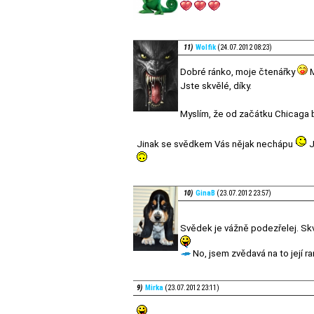
11)
Wolfik
(24.07.2012 08:23)
Dobré ránko, moje čtenářky
M
Jste skvělé, díky.
Myslím, že od začátku Chicaga b
Jinak se svědkem Vás nějak nechápu
J
10)
GinaB
(23.07.2012 23:57)
Svědek je vážně podezřelej. Skvě
No, jsem zvědavá na to její r
9)
Mirka
(23.07.2012 23:11)