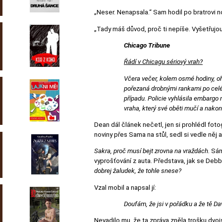
„Neser. Nenapsala.“ Sam hodil po bratrovi no
„Tady máš důvod, proč ti nepíše. Vyšetřujou
Chicago Tribune
Řádí v Chicagu sériový vrah?
Včera večer, kolem osmé hodiny, oh
pořezaná drobnými rankami po celé
případu. Policie vyhlásila embargo
vraha, který své oběti mučí a nako
Dean dál článek nečetl, jen si prohlédl fotog
noviny přes Sama na stůl, sedl si vedle něj a
Sakra, proč musí bejt zrovna na vraždách.
Sám 
vyprošťování z auta. Představa, jak se Deb
dobrej žaludek, že tohle snese?
Vzal mobil a napsal jí:
Doufám, že jsi v pořádku a že tě Da
Nevadilo mu, že ta zpráva zněla trošku dvojs