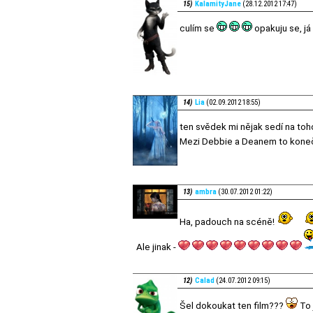
15)
KalamityJane
(28.12.2012 17:47)
culím se
opakuju se, já
14)
Lia
(02.09.2012 18:55)
ten svědek mi nějak sedí na toh
Mezi Debbie a Deanem to koneč
13)
ambra
(30.07.2012 01:22)
Ha, padouch na scéně!
Ale jinak -
12)
Calad
(24.07.2012 09:15)
Šel dokoukat ten film???
To 