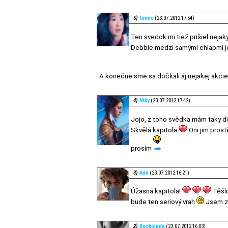
5)
tinnie
(23.07.2012 17:54)
Ten svedok mi tiež prišiel neja
Debbie medzi samými chlapmi j
A konečne sme sa dočkali aj nejakej akc
4)
Niky
(23.07.2012 17:42)
Jojo, z toho svědka mám taky di
Skvělá kapitola
Oni jim prost
prosím
3)
Ada
(23.07.2012 16:21)
Úžasná kapitola!
Těší
bude ten seriový vrah
Jsem zv
2)
Kockolada
(23.07.2012 16:03)