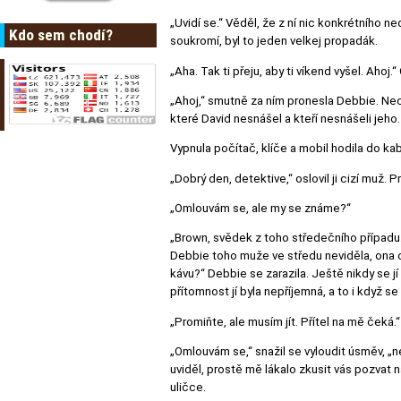
„Uvidí se.“ Věděl, že z ní nic konkrétního n
Kdo sem chodí?
soukromí, byl to jeden velkej propadák.
„Aha. Tak ti přeju, aby ti víkend vyšel. Ahoj.
„Ahoj,“ smutně za ním pronesla Debbie. Nech
které David nesnášel a kteří nesnášeli jeh
Vypnula počítač, klíče a mobil hodila do ka
„Dobrý den, detektive,“ oslovil ji cizí muž
„Omlouvám se, ale my se známe?“
„Brown, svědek z toho středečního případu. 
Debbie toho muže ve středu neviděla, ona oh
kávu?“ Debbie se zarazila. Ještě nikdy se jí
přítomnost jí byla nepříjemná, a to i když se 
„Promiňte, ale musím jít. Přítel na mě čeká.“
„Omlouvám se,“ snažil se vyloudit úsměv, „n
uviděl, prostě mě lákalo zkusit vás pozvat n
uličce.