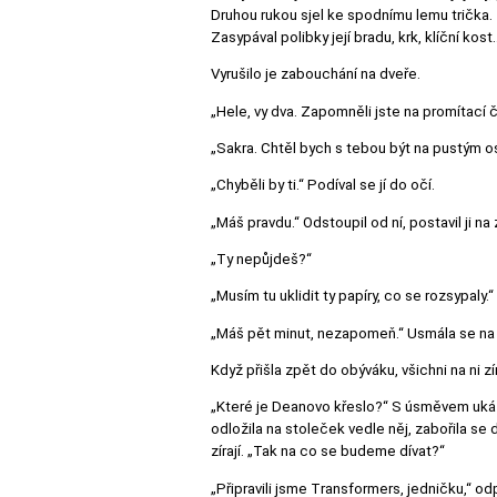
Druhou rukou sjel ke spodnímu lemu trička. Z
Zasypával polibky její bradu, krk, klíční kost
Vyrušilo je zabouchání na dveře.
„Hele, vy dva. Zapomněli jste na promítací 
„Sakra. Chtěl bych s tebou být na pustým ost
„Chyběli by ti.“ Podíval se jí do očí.
„Máš pravdu.“ Odstoupil od ní, postavil ji na
„Ty nepůjdeš?“
„Musím tu uklidit ty papíry, co se rozsypaly.
„Máš pět minut, nezapomeň.“ Usmála se na 
Když přišla zpět do obýváku, všichni na ni zí
„Které je Deanovo křeslo?“ S úsměvem ukáza
odložila na stoleček vedle něj, zabořila se d
zírají. „Tak na co se budeme dívat?“
„Připravili jsme Transformers, jedničku,“ o