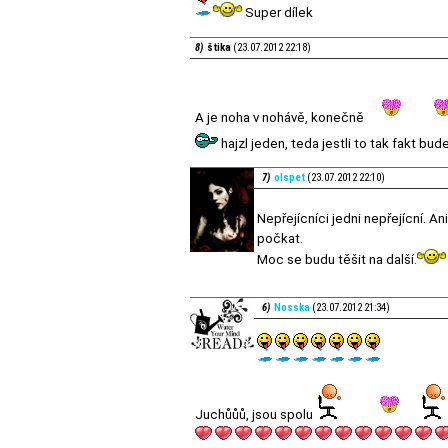
Super dílek
8)
štika
(23.07.2012 22:18)
A je noha v nohávě, konečně
hajzl jeden, teda jestli to tak fakt bud
7)
olspet
(23.07.2012 22:10)
Nepřejícníci jedni nepřejícní. An
počkat.
Moc se budu těšit na další.
6)
Nosska
(23.07.2012 21:34)
Juchůůů, jsou spolu