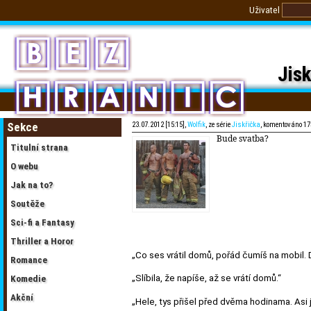
Uživatel
Jisk
Sekce
23.07.2012 [15:15],
Wolfik
, ze série
Jiskřička
, komentováno 17
Bude svatba?
Titulní strana
O webu
Jak na to?
Soutěže
Sci-fi a Fantasy
Thriller a Horor
„Co ses vrátil domů, pořád čumíš na mobil.
Romance
„Slíbila, že napíše, až se vrátí domů.“
Komedie
Akční
„Hele, tys přišel před dvěma hodinama. Asi ji