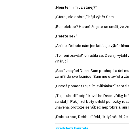
„Není ten film už starej?“
„Starej, ale dobrej,“ hájil výběr Sam.
„Bumblebee? Hlavně že jste se smáli, že že
„Perete se?“
„Ani ne. Debbie nám jen kritizuje výběr film
„To není pravda!“ ohradila se. Dean ji vytáhl 
v náručí.
„Sss,“ zasyčel Dean. Sam pochopil a šel mu p
zamířil do své ložnice. Sam mu otevřel a zů
„Chceš pomoct i s jejím svlíkáním?“ zeptal
„To jsi uhodl,“ odpálkoval ho Dean. „Díky, 
sundal ji. Pak jí zul boty, svlékl ponožky, ro
unavená, protože se vůbec neprobrala, ani n
„Dobrou noc, Debbie,“ řekl, i když věděl, že
předchozí kapitola