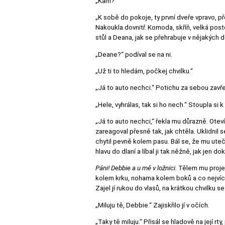
„Kam?“
„K sobě do pokoje, ty první dveře vpravo, p
Nakoukla dovnitř. Komoda, skříň, velká poste
stůl a Deana, jak se přehrabuje v nějakých 
„Deane?“ podíval se na ni.
„Už ti to hledám, počkej chvilku.“
„Já to auto nechci.“ Potichu za sebou zavře
„Hele, vyhrálas, tak si ho nech.“ Stoupla si 
„Já to auto nechci,“ řekla mu důrazně. Otevír
zareagoval přesně tak, jak chtěla. Uklidnil s
chytil pevně kolem pasu. Bál se, že mu ute
hlavu do dlaní a líbal ji tak něžně, jak jen do
Páni! Debbie a u mě v ložnici.
Tělem mu projela
kolem krku, nohama kolem boků a co nejvíce s
Zajel jí rukou do vlasů, na krátkou chvilku s
„Miluju tě, Debbie.“ Zajiskřilo jí v očích.
„Taky tě miluju.“ Přisál se hladově na její rty,