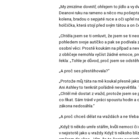
„My zmizíme dovnitř, ohřejem to jídlo a vy 
Deanovi ruku na rameno a něco mu pošeptal.
kolena, bradou o sepjaté ruce a oči upřel n
holčička, která stojí před svým tátou a on če
„Chtěla jsem se ti omluvit, že jsem se ti neo
pohledem svoje autíčko a pak se podívala zp
osobní věci. Prostě koukám na případ a nevid
z obličeje nemohla vyčíst žádné emoce, pros
řekla: „Tohle je důvod, proč jsem se odstěho
„A proč ses přestěhovala?“
„Protože můj táta na mě koukal přesně jako t
Ani Ashley to tenkrát pořádně nevysvětlila.
„Chtěl mě dostat z vražd, protože jsem se 
co říkat. Sám trávil v práci spoustu hodin a
zákona nedosáhla.“
„A proč chceš dělat na vraždách a ne třeba 
„Když ti někdo umře stářím, kvůli nemoci či 
v nejistotě jako u vraždy. Když ti někoho blí