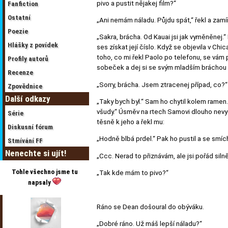
pivo a pustit nějakej film?“
Fanfiction
Ostatní
„Ani nemám náladu. Půjdu spát,“ řekl a zamíř
Poezie
„Sakra, brácha. Od Kauai jsi jak vyměněnej.“ 
Hlášky z povídek
ses získat její číslo. Když se objevila v Chi
toho, co mi řekl Paolo po telefonu, se vám 
Profily autorů
sobeček a dej si se svým mladším bráchou as
Recenze
„Sorry, brácha. Jsem ztracenej případ, co?“
Zpovědnice
Další odkazy
„Taky bych byl.“ Sam ho chytil kolem rame
všudy.“ Úsměv na rtech Samovi dlouho nevydrž
Série
těsně k jeho a řekl mu:
Diskusní fórum
„Hodně blbá prdel.“ Pak ho pustil a se smí
Stmívání FF
Nenechte si ujít!
„Ccc. Nerad to přiznávám, ale jsi pořád silněj
Tohle všechno jsme tu
„Tak kde mám to pivo?“
napsaly
Ráno se Dean došoural do obýváku.
„Dobré ráno. Už máš lepší náladu?“