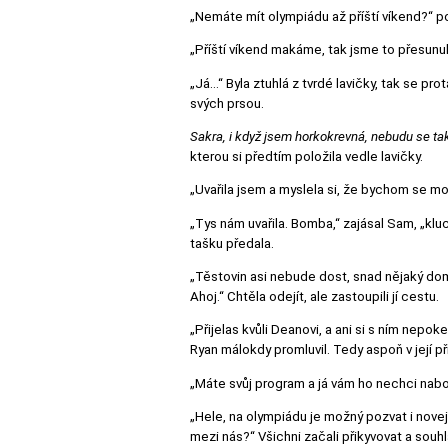
„Nemáte mít olympiádu až příští víkend?“ p
„Příští víkend makáme, tak jsme to přesunuli.“
„Já…“ Byla ztuhlá z tvrdé lavičky, tak se pr
svých prsou.
Sakra, i když jsem horkokrevná, nebudu se ta
kterou si předtím položila vedle lavičky.
„Uvařila jsem a myslela si, že bychom se mohl
„Tys nám uvařila. Bomba,“ zajásal Sam, „klu
tašku předala.
„Těstovin asi nebude dost, snad nějaký doma 
Ahoj.“ Chtěla odejít, ale zastoupili jí cestu.
„Přijelas kvůli Deanovi, a ani si s ním nep
Ryan málokdy promluvil. Tedy aspoň v její p
„Máte svůj program a já vám ho nechci nabo
„Hele, na olympiádu je možný pozvat i novej
mezi nás?“ Všichni začali přikyvovat a souh