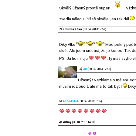
Skvělý, úžasný prostě super!
Vždyc
zvedla náladu. Píšeš skvěle, jen tak dál
7)
smutná štika
(30.04.2013 17:57)
Díky Vlku
Moc pěkný počten
sluší. Ale jsem smutná, že je konec. Tak d
PS: Já ho miluju
, ty máš svýho vl
6)
Ali
(30.04.2013 17:50)
Úžasný ! Nezklamalo mě ani jedn
musím rozloučit, ale má to tak být !
Díky
5)
Anna43474
(30.04.2013 15:06)
4)
witmy
(30.04.2013 14:08)