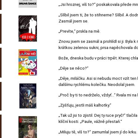
„Jsi hroznej, víš to?“ poskakovala přede m
„Slíbil jsem ti, že to stihneme? Slíbil. A do
Zasmál jsem se.
„Prevíte,“ prskla na mě.
Znovu jsem se zasmál a prohlídl si ji. Byl
krátkou zelenou sukni, prsa napěchovala do 
Bože, dneska budu v práci trpět. Kterej chla
„Děje se něco?“
„Děje, miláčku. Asi si nebudu moct vzít ten 
dalšímu rychlému kolečku. Neodolal jsem.
„Proč by ti to nedrželo, vždyť…“ Rvala mi na 
„Zjišťuju, jestli máš kalhotky.“
„Tak už jsi to zjistil. Dej ty ruce pryč!“ tla
klíční kosti. „Paule, vážně přestaň.“
„Miluju tě, víš to?“ zamumlal jsem jí do krku.