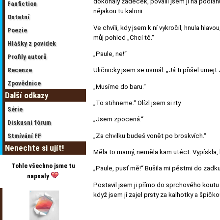
dokonalý zadeček, povalil jsem ji na podlahu
Fanfiction
nějakou tu kalorii.
Ostatní
Ve chvíli, kdy jsem k ní vykročil, hnula hla
Poezie
můj pohled „Chci tě.“
Hlášky z povídek
„Paule, ne!“
Profily autorů
Recenze
Uličnicky jsem se usmál. „Já ti přišel umejt 
Zpovědnice
„Musíme do baru.“
Další odkazy
„To stihneme.“ Olízl jsem si rty.
Série
„Jsem zpocená.“
Diskusní fórum
„Za chvilku budeš vonět po broskvích.“
Stmívání FF
Nenechte si ujít!
Měla to marný, neměla kam utéct. Vypískla, k
Tohle všechno jsme tu
„Paule, pusť mě!“ Bušila mi pěstmi do zadk
napsaly
Postavil jsem ji přímo do sprchového koutu a p
když jsem jí zajel prsty za kalhotky a špičko