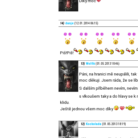
Díky moc
14)
danje
(12.01.2014 06:15)
Piš!Piš!
13)
Wolfik
(01.05.2013 18:46)
Páni, na hranici mě neupálili, t
moc děkuji. Jsem ráda, že se líbi
S dalším příběhem nevím, nevím
s vlkoušem taky a do hlavy se k 
klidu.
Ještě jednou všem moc díky
12)
Kockolada
(01.05.2013 18:19)