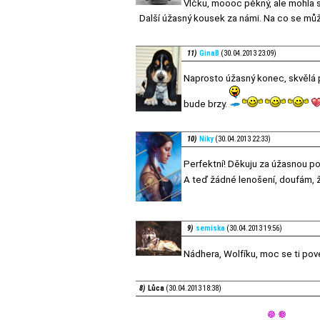
Vlčku, moooc pěkný, ale mohla 
Další úžasný kousek za námi. Na co se mů
11)
GinaB
(30.04.2013 23:09)
Naprosto úžasný konec, skvělá 
bude brzy.
10)
Niky
(30.04.2013 22:33)
Perfektní! Děkuju za úžasnou pov
A teď žádné lenošení, doufám, ž
9)
semiska
(30.04.2013 19:56)
Nádhera, Wolfíku, moc se ti pove
8)
Lůca
(30.04.2013 18:38)