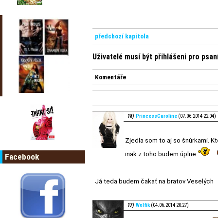
předchozí kapitola
Uživatelé musí být přihlášeni pro psa
Komentáře
18)
PrincessCaroline
(07.06.2014 22:04)
Zjedla som to aj so šnúrkami. 
inak z toho budem úplne
Facebook
Já teda budem čakať na bratov Veselých
17)
Wolfik
(04.06.2014 20:27)