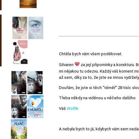
Chtěla bych vám všem poděkovat.
Silvaren
za její připomínky a korekturu
mi nějakou tu odezvu. Každý váš koment mi u
až sem, díky za to, že jste se mnou vydržel
Doufám, že jste si těch "téměř" 28 tisíc slov 
Třeba někdy na viděnou u něčeho dalšího.
Váš
Wolfik
A nebyla bych to já, kdybych vám sem nedal