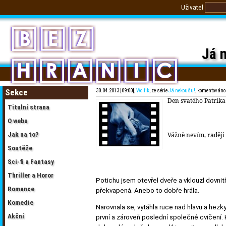
Uživatel
Já 
Sekce
30.04.2013 [09:00],
Wolfik
, ze série
Já nekoušu!
, komentováno
Den svatého Patrika
Titulní strana
O webu
Jak na to?
Vážně nevím, raději
Soutěže
Sci-fi a Fantasy
Thriller a Horor
Potichu jsem otevřel dveře a vklouzl dovnitř
Romance
překvapená. Anebo to dobře hrála.
Komedie
Narovnala se, vytáhla ruce nad hlavu a hez
Akční
první a zároveň poslední společné cvičení. 