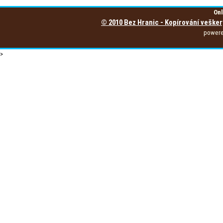
Onl
© 2010 Bez Hranic - Kopírování vešker
power
>