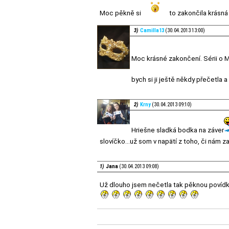
Moc pěkně si
to zakončila krásná 
3)
Camilla13
(30.04.2013 13:00)
Moc krásné zakončení. Sérii o 
bych si ji ještě někdy přečetla 
2)
Krny
(30.04.2013 09:10)
Hriešne sladká bodka na záver
slovíčko...už som v napätí z toho, či nám 
1)
Jana
(30.04.2013 09:08)
Už dlouho jsem nečetla tak pěknou povíd