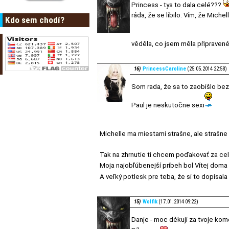
Princess - tys to dala celé???
ráda, že se líbilo. Vím, že Michel
Kdo sem chodí?
věděla, co jsem měla připraven
16)
PrincessCaroline
(25.05.2014 22:58)
Som rada, že sa to zaobišlo bez d
Paul je neskutočne sexi
Michelle ma miestami strašne, ale strašne s
Tak na zhrnutie ti chcem poďakovať za ce
Moja najobľúbenejší príbeh bol Vítej doma
A veľký potlesk pre teba, že si to dopísala 
15)
Wolfik
(17.01.2014 09:22)
Danje - moc děkuji za tvoje kom