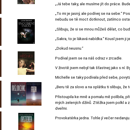
„Já tebe taky, ale musíme jít do práce. Bud
„To mi je jasný, ale podívej se na sebe.“ Po
nebudu se tě moct dotknout, zatímco ostatní
„Slibuju, že si se mnou můžeš dělat, co bude
„Sakra, to je lákavá nabídka.“ Kousl jsem ji
„Dokud neusnu.“
Podíval jsem se na náš odraz v zrcadle.
V životě jsem nebyl tak šťastnej jako s ní. 
Michelle se taky podívala před sebe, povytá
„Beru tě za slovo a na oplátku ti slibuju, že 
Přistoupila ke mně a pomalu mě políbila, při
mých zelených džínů. Ztěžka jsem polkl a zat
dveřmi.
Provokatérka jedna. Tohle jí večer nedaruj