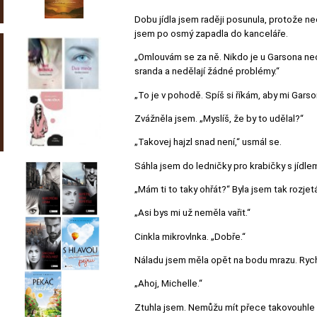
Dobu jídla jsem raději posunula, protože nech
jsem po osmý zapadla do kanceláře.
„Omlouvám se za ně. Nikdo je u Garsona necht
sranda a nedělají žádné problémy.“
„To je v pohodě. Spíš si říkám, aby mi Garso
Zvážněla jsem. „Myslíš, že by to udělal?“
„Takovej hajzl snad není,“ usmál se.
Sáhla jsem do ledničky pro krabičky s jídle
„Mám ti to taky ohřát?“ Byla jsem tak rozje
„Asi bys mi už neměla vařit.“
Cinkla mikrovlnka. „Dobře.“
Náladu jsem měla opět na bodu mrazu. Rychl
„Ahoj, Michelle.“
Ztuhla jsem. Nemůžu mít přece takovouhle s