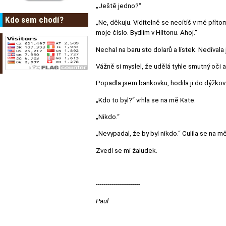
„Ještě jedno?“
Kdo sem chodí?
„Ne, děkuju. Viditelně se necítíš v mé přít
moje číslo. Bydlím v Hiltonu. Ahoj.“
Nechal na baru sto dolarů a lístek. Nedíval
Vážně si myslel, že udělá tyhle smutný oči
Popadla jsem bankovku, hodila ji do dýžkový
„Kdo to byl?“ vrhla se na mě Kate.
„Nikdo.“
„Nevypadal, že by byl nikdo.“ Culila se na m
Zvedl se mi žaludek.
----------------------
Paul