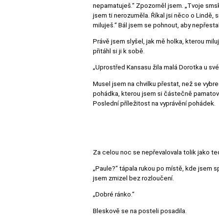
nepamatuješ.“ Zpozorněl jsem. „Tvoje smska m
jsem ti nerozuměla. Říkal jsi něco o Lindě, 
miluješ.“ Bál jsem se pohnout, aby nepřesta
Právě jsem slyšel, jak mě holka, kterou milu
přitáhl si ji k sobě.
„Uprostřed Kansasu žila malá Dorotka u své
Musel jsem na chvilku přestat, než se vybre
pohádka, kterou jsem si částečně pamatoval z
Poslední příležitost na vyprávění pohádek.
Za celou noc se nepřevalovala tolik jako teď
„Paule?“ tápala rukou po místě, kde jsem spa
jsem zmizel bez rozloučení.
„Dobré ránko.“
Bleskově se na posteli posadila.