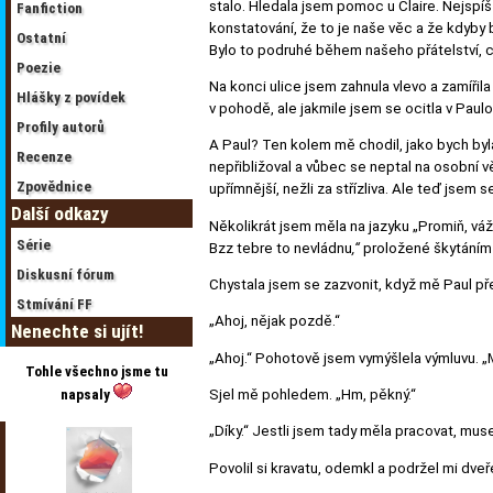
stalo. Hledala jsem pomoc u Claire. Nejspíš
Fanfiction
konstatování, že to je naše věc a že kdyby b
Ostatní
Bylo to podruhé během našeho přátelství, c
Poezie
Na konci ulice jsem zahnula vlevo a zamířila
Hlášky z povídek
v pohodě, ale jakmile jsem se ocitla v Paul
Profily autorů
A Paul? Ten kolem mě chodil, jako bych byl
Recenze
nepřibližoval a vůbec se neptal na osobní věci
Zpovědnice
upřímnější, nežli za střízliva. Ale teď jsem
Další odkazy
Několikrát jsem měla na jazyku „Promiň, vá
Série
Bzz tebre to nevládnu
,“
proložené škytáním 
Diskusní fórum
Chystala jsem se zazvonit, když mě Paul pře
Stmívání FF
„Ahoj, nějak pozdě.“
Nenechte si ujít!
„Ahoj.“ Pohotově jsem vymýšlela výmluvu. „
Tohle všechno jsme tu
Sjel mě pohledem. „Hm, pěkný.“
napsaly
„Díky.“ Jestli jsem tady měla pracovat, mus
Povolil si kravatu, odemkl a podržel mi dveře