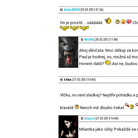
6)
Anna43474
(29.03.2013 21:36)
On je prostě.... uáááááá
Chá
5)
Wolfik
(28.03.2013 11:04)
Ahoj děvčata. Moc děkuji za ko
Paul je hodnej, no, možná až m
Honem další?
Asi ne, budou 
4)
štika
(27.03.2013 16:46)
Vlčku, no není sladkej? Nejdřív pohádku a
kravatě
Nench mě dlouho čekat
3)
olspet
(27.03.2013 16:40)
Mňamka jako vždy. Pokaždé se na