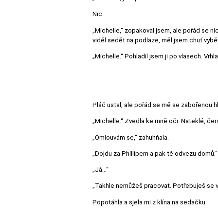
Nic.
„Michelle,“ zopakoval jsem, ale pořád se ni
viděl sedět na podlaze, měl jsem chuť vyběh
„Michelle.“ Pohladil jsem ji po vlasech. Vrhl
Pláč ustal, ale pořád se mě se zabořenou hl
„Michelle.“ Zvedla ke mně oči. Nateklé, če
„Omlouvám se,“ zahuhňala.
„Dojdu za Phillipem a pak tě odvezu domů.“
„Já…“
„Takhle nemůžeš pracovat. Potřebuješ se v
Popotáhla a sjela mi z klína na sedačku.