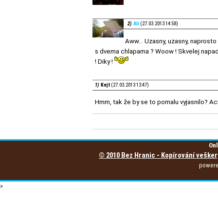
2)
Ali
(27.03.2013 14:58)
Aww... Uzasny, uzasny, naprosto
s dvema chlapama ? Woow ! Skvelej napad... 
! Diky !
1)
Kejt
(27.03.2013 13:47)
Hmm, tak že by se to pomalu vyjasnilo? Ach 
Onl
© 2010 Bez Hranic - Kopírování vešker
power
>