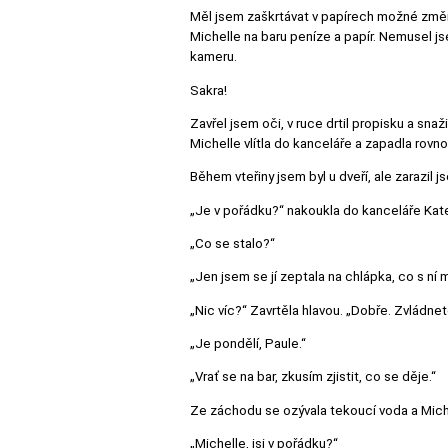
Měl jsem zaškrtávat v papírech možné změn
Michelle na baru peníze a papír. Nemusel js
kameru.
Sakra!
Zavřel jsem oči, v ruce drtil propisku a snaži
Michelle vlítla do kanceláře a zapadla rovno
Během vteřiny jsem byl u dveří, ale zarazil 
„Je v pořádku?“ nakoukla do kanceláře Kat
„Co se stalo?“
„Jen jsem se jí zeptala na chlápka, co s ní ml
„Nic víc?“ Zavrtěla hlavou. „Dobře. Zvládnet
„Je pondělí, Paule.“
„Vrať se na bar, zkusím zjistit, co se děje.“
Ze záchodu se ozývala tekoucí voda a Michel
„Michelle, jsi v pořádku?“