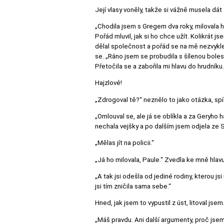
Její vlasy voněly, takže si vážně musela dát
„Chodila jsem s Gregem dva roky, milovala h
Pořád mluvil, jak si ho chce užít. Kolikrát j
dělal společnost a pořád se na mě nezvykle c
se. „Ráno jsem se probudila s šílenou boles
Přetočila se a zabořila mi hlavu do hrudníku.
Hajzlové!
„Zdrogoval tě?“ neznělo to jako otázka, spí
„Omlouval se, ale já se oblíkla a za Geryho h
nechala vejšky a po dalším jsem odjela ze S
„Mělas jít na policii.“
„Já ho milovala, Paule.“ Zvedla ke mně hlav
„A tak jsi odešla od jediné rodiny, kterou j
jsi tím zničila sama sebe.“
Hned, jak jsem to vypustil z úst, litoval js
„Máš pravdu. Ani další argumenty, proč jsem 