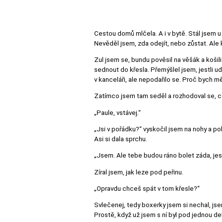
Cestou domů mlčela. A i v bytě. Stál jsem u 
Nevěděl jsem, zda odejít, nebo zůstat. Ale
Zul jsem se, bundu pověsil na věšák a košili 
sednout do křesla. Přemýšlel jsem, jestli udě
v kanceláři, ale nepodařilo se. Proč bych m
Zatímco jsem tam seděl a rozhodoval se, co 
„Paule, vstávej.“
„Jsi v pořádku?“ vyskočil jsem na nohy a pohl
Asi si dala sprchu.
„Jsem. Ale tebe budou ráno bolet záda, jest
Zíral jsem, jak leze pod peřinu.
„Opravdu chceš spát v tom křesle?“
Svlečenej, tedy boxerky jsem si nechal, jse
Prostě, když už jsem s ní byl pod jednou dek