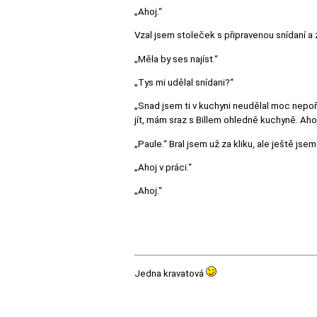
„Ahoj.“
Vzal jsem stoleček s připravenou snídaní a za
„Měla by ses najíst.“
„Tys mi udělal snídani?“
„Snad jsem ti v kuchyni neudělal moc nepořá
jít, mám sraz s Billem ohledně kuchyně. Ahoj
„Paule.“ Bral jsem už za kliku, ale ještě jsem
„Ahoj v práci.“
„Ahoj.“
Jedna kravatová