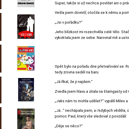
Super, takže si už nechce povídat ani o prá
Vešla jsem dovnitř, otočila se k němu a pom
„Jsi v pořádku?“
Jeho blízkost mi rozechvěla celé tělo. Stači
vykoktala jsem ze sebe. Narovnal mě a ustou
Opět bylo na pořadu dne přetvařování se. Ro
tedy zrovna seděl na baru.
„Já říkal, že ji najdem.“
Zvedla jsem hlavu a zírala na štamgasty od 
„Jaks nám to mohla udělat?“ vypálil Miles a
„Já…“ nechápala jsem, a i kdybych věděla, 
pomoc Paul, který vše sledoval z povzdálí.
„Děje se něco?“