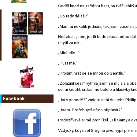
Seděl hned na začátku baru, na tváři lehký
„Co tady děláš?“
„Mám tu několik jednání, tak jsem zašel na pi
Nečekala jsem, jestli bude plácat něco dál,
chytil za ruku.
„Michelle…“
„Pusť mě.“
„Prosím, vrať se se mnou do Seattlu.“
„Zbláznil ses?“ vytrhla jsem se mu a šla ob
se mi kroutil, srdce mě bolelo a hlasivky kř
Facebook
„Jsi v pohodě?“ zašeptal mi do ucha Phillip
„Jsem. Potřebuješ něco připravit?“
Podezřívavě si mě prohlížel. „Tři Samy a dva 
Vždycky, když šel Greg na pivo, vypil první h