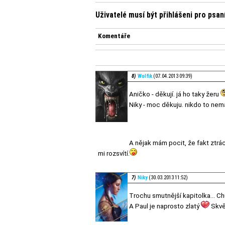
Uživatelé musí být přihlášeni pro psa
Komentáře
8)
Wolfik
(07.04.2013 09:39)
Aničko - děkují. já ho taky žeru
Niky - moc děkuju. nikdo to nem
A nějak mám pocit, že fakt ztr
mi rozsvítí.
7)
Niky
(30.03.2013 11:52)
Trochu smutnější kapitolka... C
A Paul je naprosto zlatý
Skvěl