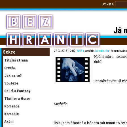
Uživatel
Já n
Sekce
27.03.2013 [12:15],
Wolfik
, ze série
Já nekoušu!
, komentováno
Noční můra - sednet
Titulní strana
dolů.
O webu
Jak na to?
Tentokrát věnuji v
Soutěže
Sci-fi a Fantasy
Thriller a Horor
Michelle
Romance
Komedie
Akční
Byla jsem šťastná a během pár minut to bylo