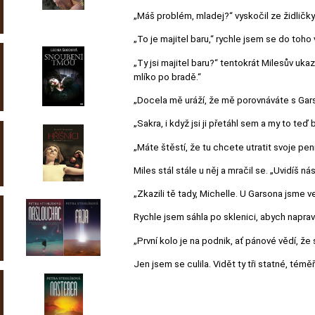
„Máš problém, mladej?“ vyskočil ze židličky 
„To je majitel baru,“ rychle jsem se do toho v
„Ty jsi majitel baru?“ tentokrát Milesův uka
mlíko po bradě.“
„Docela mě uráží, že mě porovnáváte s Gars
„Sakra, i když jsi ji přetáhl sem a my to teď
„Máte štěstí, že tu chcete utratit svoje pe
Miles stál stále u něj a mračil se. „Uvidíš ná
„Zkazili tě tady, Michelle. U Garsona jsme v
Rychle jsem sáhla po sklenici, abych napravi
„První kolo je na podnik, ať pánové vědí, že
Jen jsem se culila. Vidět ty tři statné, témě