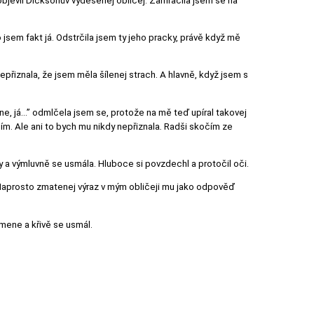
objevil Dicksonův vyděšenej obličej. Zamračila jsem se na
o jsem fakt já. Odstrčila jsem ty jeho pracky, právě když mě
přiznala, že jsem měla šílenej strach. A hlavně, když jsem s
ne, já…” odmlčela jsem se, protože na mě teď upíral takovej
ím. Ale ani to bych mu nikdy nepřiznala
.
Radši skočím ze
ny a výmluvně se usmála. Hluboce si povzdechl a protočil oči.
 Naprosto zmatenej výraz v mým obličeji mu jako odpověď
amene a křivě se usmál.