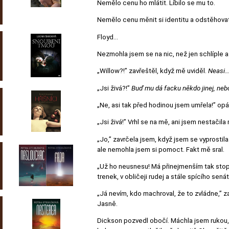
Nemělo cenu ho mlátit. Líbilo se mu to.
Nemělo cenu měnit si identitu a odstěhova
Floyd…
Nezmohla jsem se na nic, než jen schlíple a
„Willow?!” zavřeštěl, když mě uviděl.
Neasi
„Jsi živá?!”
Buď mu dá facku někdo jinej, neb
„Ne, asi tak před hodinou jsem umřela!” opá
„Jsi živá!” Vrhl se na mě, ani jsem nestačil
„Jo,” zavrčela jsem, když jsem se vyprostila
ale nemohla jsem si pomoct. Fakt mě sral.
„Už ho neusnesu! Má přinejmenším tak stopa
trenek, v obličeji rudej a stále spícího se
„Já nevím, kdo machroval, že to zvládne,” z
Jasně.
Dickson pozvedl obočí. Máchla jsem rukou, a