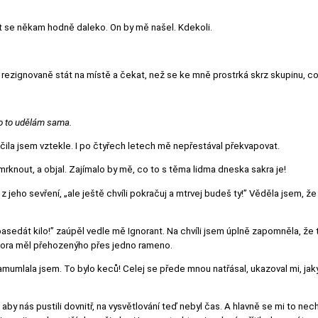
t se někam hodně daleko. On by mě našel. Kdekoli.
 rezignovaně stát na místě a čekat, než se ke mně prostrká skrz skupinu, c
…
o to udělám sama.
čila jsem vztekle. I po čtyřech letech mě nepřestával překvapovat.
a mrknout, a objal. Zajímalo by mě, co to s těma lidma dneska sakra je!
 z jeho sevření, „ale ještě chvíli pokračuj a mtrvej budeš ty!” Věděla jsem, ž
sedát kilo!” zaúpěl vedle mě Ignorant. Na chvíli jsem úplně zapomněla, že t
nátora měl přehozenýho přes jedno rameno.
amumlala jsem. To bylo keců! Celej se přede mnou natřásal, ukazoval mi, jaký
by nás pustili dovnitř, na vysvětlování teď nebyl čas. A hlavně se mi to nec