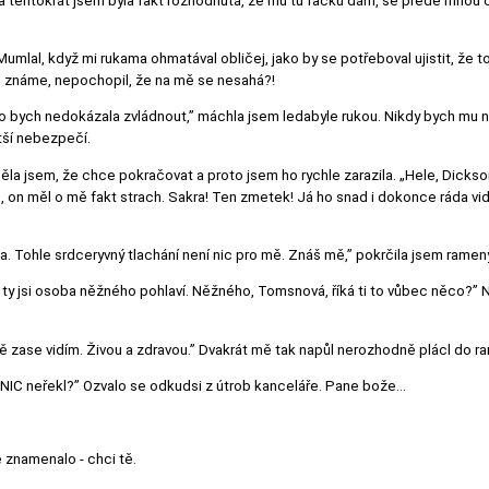
 a tentokrát jsem byla fakt rozhodnutá, že mu tu facku dám, se přede mnou 
 Mumlal, když mi rukama ohmatával obličej, jako by se potřeboval ujistit, že t
se známe, nepochopil, že na mě se nesahá?!
o bych nedokázala zvládnout,” máchla jsem ledabyle rukou. Nikdy bych mu ne
tší nebezpečí.
la jsem, že chce pokračovat a proto jsem ho rychle zarazila. „Hele, Dickso
 on měl o mě fakt strach. Sakra! Ten zmetek! Já ho snad i dokonce ráda vid
ala. Tohle srdceryvný tlachání není nic pro mě. Znáš mě,” pokrčila jsem rame
 ty jsi osoba něžného pohlaví. Něžného, Tomsnová, říká ti to vůbec něco?”
 tě zase vidím. Živou a zdravou.” Dvakrát mě tak napůl nerozhodně plácl do r
NIC neřekl?” Ozvalo se odkudsi z útrob kanceláře. Pane bože…
 znamenalo - chci tě.