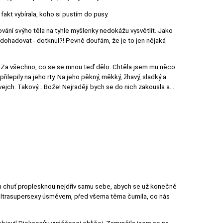
fakt vybírala, koho si pustím do pusy.
ování svýho těla na tyhle myšlenky nedokážu vysvětlit. Jako
dohadovat - dotknul?! Pevně doufám, že je to jen nějaká
n. Za všechno, co se se mnou teď dělo. Chtěla jsem mu něco
ilepily na jeho rty. Na jeho pěkný, měkký, žhavý, sladký a
svejch. Takový… Bože! Nejraději bych se do nich zakousla a…
jsem chuť proplesknou nejdřív samu sebe, abych se už konečně
u ultrasupersexy úsměvem, před všema těma čumila, co nás