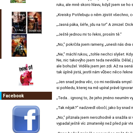
ruku, ale mně skoro hlavu, když jsem se ho s
„Kreisky. Potřebuju o něm zjistit všechno, c
„Jasná páka, šéfe, jdu na to!” A zmizel. Di
„Ještě jednou mi to řekni, prosím tě.”
„No,” pokrčila jsem rameny, „unesli nás dva c
„Ne,” máchl rukou, „tohle nechci slyšet. Kdy
Ne, nic takovýho jsem teda neviděla. Dělal
ale bohužel. Viděla jsem jen zdi. Až na sená
tak úplně jistá, jestli nám vůbec něco řekne.
„Jen snad jedna věc, co mi nedávala smysl - 
si pohledu, kterej na mě upíral právě Ignoran
Facebook
„Teda… ignoruj to, že jeho jméno neumím vysl
„Tak nějak?” nadzvedl obočí, jako by snad 
„No,” přiznala jsem nerozhodně a snažila si v
vypadal ještě víc zmateněji než před pár vte