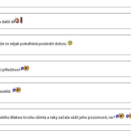
další díl
, že to nějak pokulhává poslední dobou.
 příležitost
aseklá.
tnátiho Blakea trcohu všimla a taky začala vážit jeho pozornosti, ne?