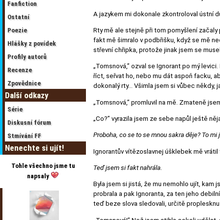
Fanfiction
A jazykem mi dokonale zkontroloval ústní dut
Ostatní
Poezie
Rty mě ale stejně při tom pomyšlení začaly 
fakt mě šimralo v podbřišku, když se mě ne
Hlášky z povídek
střevní chřipka, protože jinak jsem se muse
Profily autorů
„Tomsnová,” ozval se Ignorant po mý levici
Recenze
říct, seřvat ho, nebo mu dát aspoň facku, ab
Zpovědnice
dokonalý rty… Všimla jsem si vůbec někdy, j
Další odkazy
„Tomsnová,” promluvil na mě. Zmateně jsem
Série
„Co?” vyrazila jsem ze sebe napůl ještě ně
Diskusní fórum
Proboha, co se to se mnou sakra děje? To m
Stmívání FF
Nenechte si ujít!
Ignorantův vítězoslavnej úšklebek mě vrátil t
Tohle všechno jsme tu
Teď jsem si fakt nahrála.
napsaly
Byla jsem si jistá, že mu nemohlo ujít, kam
probrala a pak Ignoranta, za ten jeho deb
teď beze slova sledovali, určitě proplesknu 