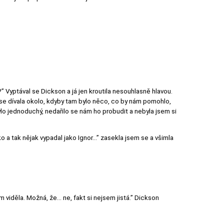
?” Vyptával se Dickson a já jen kroutila nesouhlasně hlavou.
 se dívala okolo, kdyby tam bylo něco, co by nám pomohlo,
bylo jednoduchý, nedařilo se nám ho probudit a nebyla jsem si
 a tak nějak vypadal jako Ignor...” zasekla jsem se a všimla
sem viděla. Možná, že… ne, fakt si nejsem jistá.” Dickson