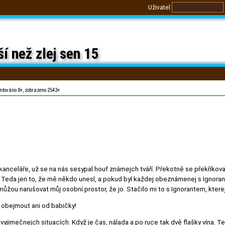
Uživatel
í než zlej sen 15
ntováno 8×, zobrazeno 2543×
kanceláře, už se na nás sesypal houf známejch tváří. Překotně se překřikoval
 Teda jen to, že mě někdo unesl, a pokud byl každej obeznámenej s Ignorant
můžou narušovat můj osobní prostor, že jo. Stačilo mi to s Ignorantem, ktere
 obejmout ani od babičky!
 vyjimečnejch situacích. Když je čas, nálada a po ruce tak dvě flašky vína. Te