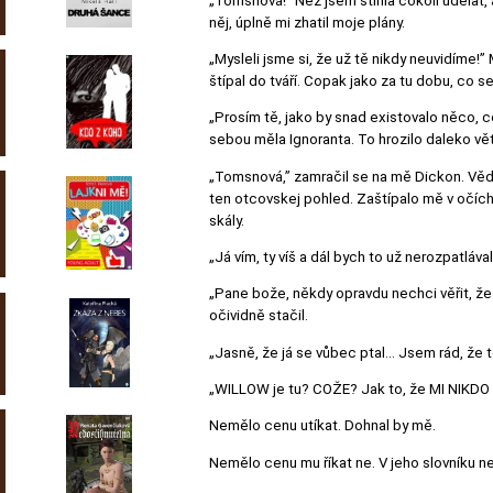
„Tomsnová!” Než jsem stihla cokoli udělat,
něj, úplně mi zhatil moje plány.
„Mysleli jsme si, že už tě nikdy neuvidíme!”
štípal do tváří. Copak jako za tu dobu, co 
„Prosím tě, jako by snad existovalo něco, c
sebou měla Ignoranta. To hrozilo daleko vě
„Tomsnová,” zamračil se na mě Dickon. Vědě
ten otcovskej pohled. Zaštípalo mě v očích,
skály.
„Já vím, ty víš a dál bych to už nerozpatláv
„Pane bože, někdy opravdu nechci věřit, že
očividně stačil.
„Jasně, že já se vůbec ptal... Jsem rád, že
„WILLOW je tu? COŽE? Jak to, že MI NIKDO 
Nemělo cenu utíkat. Dohnal by mě.
Nemělo cenu mu říkat ne. V jeho slovníku ne