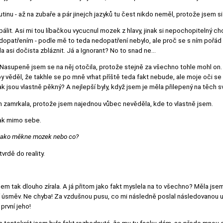
inu - až na zubaře a pár jinejch jazyků tu čest nikdo neměl, protože jsem si 
pálit. Asi mi tou líbačkou vycucnul mozek z hlavy, jinak si nepochopitelný ch
dopatřením - podle mě to teda nedopatření nebylo, ale proč se s ním pořád 
la asi dočista zbláznit. Já a Ignorant? No to snad ne…
. Nasupeně jsem se na něj otočila, protože stejně za všechno tohle mohl o
y věděl, že takhle se po mně vrhat příště teda fakt nebude, ale moje oči se př
ak jsou vlastně pěkný? A nejlepší byly, když jsem je měla přilepený na těch 
 zamrkala, protože jsem najednou vůbec nevěděla, kde to vlastně jsem.
jak mimo sebe.
i jako měkne mozek nebo co?
vrdě do reality.
 jsem tak dlouho zírala. A já přitom jako fakt myslela na to všechno? Měla 
ilní úsměv. Ne chyba! Za vzdušnou pusu, co mi následně poslal následovano
první jeho!