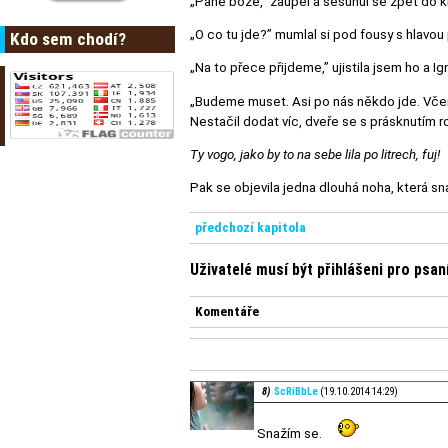
„Pane bože,” zaúpěl a sesunul se zpět do k
„O co tu jde?” mumlal si pod fousy s hlavou
Kdo sem chodí?
„Na to přece přijdeme,” ujistila jsem ho a I
„Budeme muset. Asi po nás někdo jde. Včera 
Nestačil dodat víc, dveře se s prásknutím r
Ty vogo, jako by to na sebe lila po litrech, fuj!
Pak se objevila jedna dlouhá noha, která s
předchozí kapitola
Uživatelé musí být přihlášeni pro psa
Komentáře
8)
ScRiBbLe
(19.10.2014 14:29)
Snažím se.