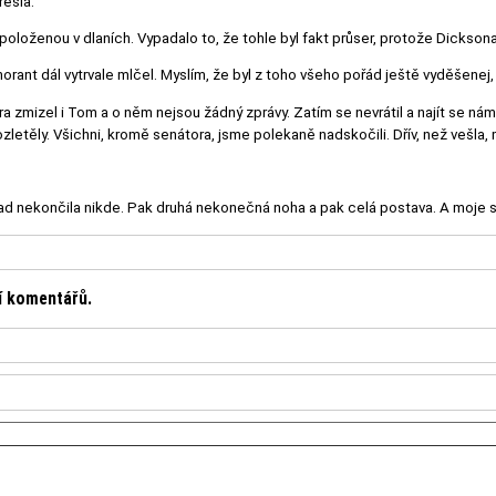
řesla.
 položenou v dlaních. Vypadalo to, že tohle byl fakt průser, protože Dicksona
gnorant dál vytrvale mlčel. Myslím, že byl z toho všeho pořád ještě vyděšenej,
zmizel i Tom a o něm nejsou žádný zprávy. Zatím se nevrátil a najít se nám h
ozletěly. Všichni, kromě senátora, jsme polekaně nadskočili. Dřív, než vešla,
nad nekončila nikde. Pak druhá nekonečná noha a pak celá postava. A moje 
ní komentářů.