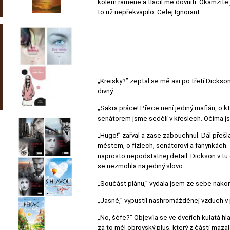
kolem ramene a tlačil mě dovnitř. Okamžitě js
to už nepřekvapilo. Celej Ignorant.
---
„Kreisky?” zeptal se mě asi po třetí Dickson
divný.
„Sakra práce! Přece není jediný mafián, o 
senátorem jsme seděli v křeslech. Očima js
„Hugo!” zařval a zase zabouchnul. Dál přešl
městem, o fízlech, senátorovi a fanynkách. 
naprosto nepodstatnej detail. Dickson v tu 
se nezmohla na jediný slovo.
„Součást plánu,” vydala jsem ze sebe nako
„Jasně,” vypustil nashromážděnej vzduch v pl
„No, šéfe?” Objevila se ve dveřích kulatá h
za to měl obrovský plus, který z části maz