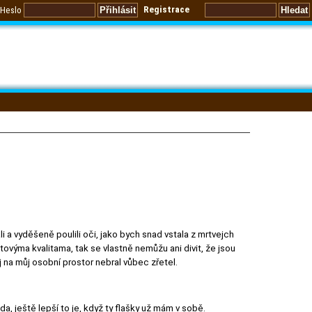
Registrace
Heslo
i a vyděšeně poulili oči, jako bych snad vstala z mrtvejch
ovýma kvalitama, tak se vlastně nemůžu ani divit, že jsou
j na můj osobní prostor nebral vůbec zřetel.
da, ještě lepší to je, když ty flašky už mám v sobě.