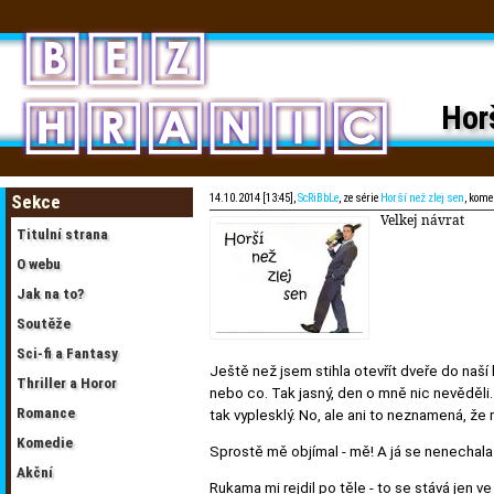
Horš
Sekce
14.10.2014 [13:45],
ScRiBbLe
, ze série
Horší než zlej sen
, kome
Velkej návrat
Titulní strana
O webu
Jak na to?
Soutěže
Sci-fi a Fantasy
Ještě než jsem stihla otevřít dveře do naší 
Thriller a Horor
nebo co. Tak jasný, den o mně nic nevěděli.
Romance
tak vyplesklý. No, ale ani to neznamená, že 
Komedie
Sprostě mě objímal - mě! A já se nenechala
Akční
Rukama mi rejdil po těle - to se stává jen ve