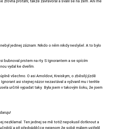
 se zrovna protáhl, takže zavrávoral a svalil se na zem. Ani mě
m nebyl jedinej záznam. Nikdo o něm nikdy neslyšel. A to bylo
si bubnoval prstem na rty. S Ignorantem a se spícím
nou vydal ke dveřím.
plně všechno. O asi Arnoldovi, Kreiskym, o zběsilý jízdě
gnorant asi stejnej názor nezastával a vyžvanil mu i tenhle
musela určitě vypadat taky. Byla jsem v takovým šoku, že jsem
daruju!
nej nezklamal. Ten jednej se mě totiž nepokusil dotknout a
zručnější a při předváděčce nejenom že sobě málem ustřelil