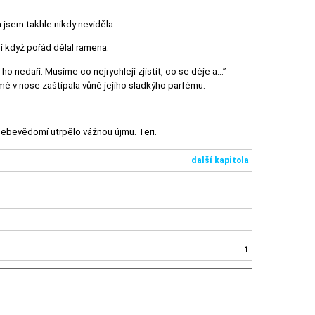
 jsem takhle nikdy neviděla.
 i když pořád dělal ramena.
o nedaří. Musíme co nejrychleji zjistit, co se děje a…”
 mě v nose zaštípala vůně jejího sladkýho parfému.
sebevědomí utrpělo vážnou újmu. Teri.
další kapitola
1