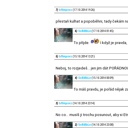
7)
bflmpsvz
(17.10.2014 19:26)
přestaň kulhat a popoběhni, tady čekám na 
6)
ScRiBbLe
(17.10.2014 01:45)
To přijde.
I když je pravda
5)
bflmpsvz
(15.10.2014 13:21)
Neboj, to rozjedeš... jen jim dát POŘÁDNOU
4)
ScRiBbLe
(15.10.2014 00:09)
To máš pravdu, je pořád nějak z
3)
bflmpsvz
(14.10.2014 23:14)
No co... musíš ji trochu posunout, aby si E
2)
ScRiBbLe
(14.10.2014 23:08)