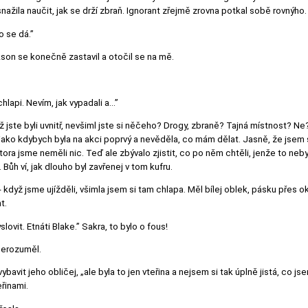
nažila naučit, jak se drží zbraň. Ignorant zřejmě zrovna potkal sobě rovnýho.
o se dá.”
ckson se konečně zastavil a otočil se na mě.
hlapi. Nevím, jak vypadali a…”
ž jste byli uvnitř, nevšiml jste si něčeho? Drogy, zbraně? Tajná místnost? Ne
, jako kdybych byla na akci poprvý a nevěděla, co mám dělat. Jasně, že jsem
tora jsme neměli nic. Teď ale zbývalo zjistit, co po něm chtěli, jenže to ne
 Bůh ví, jak dlouho byl zavřenej v tom kufru.
když jsme ujížděli, všimla jsem si tam chlapa. Měl bílej oblek, pásku přes oko
t.
ovit. Etnáti Blake.” Sakra, to bylo o fous!
nerozuměl.
ybavit jeho obličej, „ale byla to jen vteřina a nejsem si tak úplně jistá, co j
řinami.