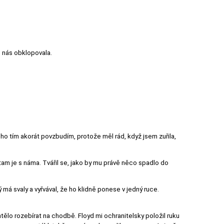
o nás obklopovala.
e ho tím akorát povzbudím, protože měl rád, když jsem zuřila,
am je s náma. Tvářil se, jako by mu právě něco spadlo do
 má svaly a vyřvával, že ho klidně ponese v jedný ruce.
htělo rozebírat na chodbě. Floyd mi ochranitelsky položil ruku