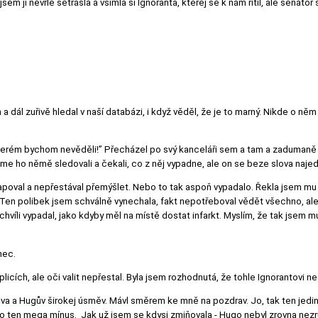
em ji nevrle setřásla a všimla si Ignoranta, kterej se k nám řítil, ale senátor
 a dál zuřivě hledal v naší databázi, i když věděl, že je to marný. Nikde o ně
kterém bychom nevěděli!” Přecházel po svý kanceláři sem a tam a zadumaně 
me ho němě sledovali a čekali, co z něj vypadne, ale on se beze slova najed
apoval a nepřestával přemýšlet. Nebo to tak aspoň vypadalo. Řekla jsem mu ú
Ten polibek jsem schválně vynechala, fakt nepotřeboval vědět všechno, ale I
chvíli vypadal, jako kdyby měl na místě dostat infarkt. Myslím, že tak jsem 
nec.
icích, ale oči valit nepřestal. Byla jsem rozhodnutá, že tohle Ignorantovi ne
lava a Hugův širokej úsměv. Mávl směrem ke mně na pozdrav. Jo, tak ten jedi
alo ten mega mínus. Jak už jsem se kdysi zmiňovala - Hugo nebyl zrovna ne