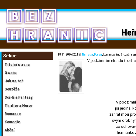
Heř
Sekce
18.11.2016 [20:15],
Nerissa
,
Poezie
, komentováno 6×, zobraze
V podzimním chladu trochu 
Titulní strana
O webu
Jak na to?
Soutěže
Sci-fi a Fantasy
V podzimní
Thriller a Horor
jsi jediná,
Romance
zahřát mou pro
svým drobný
Komedie
co schováv
Akční
heřmánkov