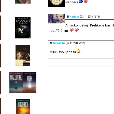
Nádhera
2)
Nerissa
(23.11.2016 12:13)
Anničko, děkuji. Křehké je básn
roztříštěním.
1)
Anna43474
(22.11.2016 22:39)
Miluju tvou poezii