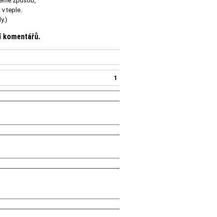
deme způsob,
 v teple.
y.)
ní komentářů.
1