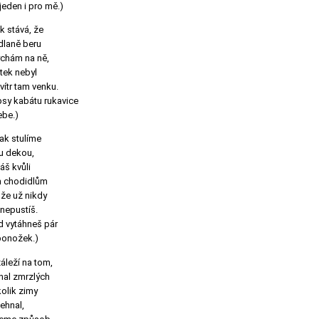
 jeden i pro mě.)
k stává, že
 dlaně beru
ýchám na ně,
otek nebyl
vítr tam venku.
psy kabátu rukavice
ebe.)
ak stulíme
u dekou,
áš kvůli
 chodidlům
 že už nikdy
nepustíš.
d vytáhneš pár
ponožek.)
áleží na tom,
rhal zmrzlých
kolik zimy
ehnal,