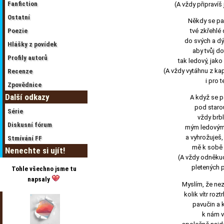
Fanfiction
(A vždy připravíš
Ostatní
Někdy se pa
Poezie
tvé zkřehlé
do svých a d
Hlášky z povídek
aby tvůj d
Profily autorů
tak ledový, jako 
(A vždy vytáhnu z ka
Recenze
i pro t
Zpovědnice
Další odkazy
A když se p
pod staro
Série
vždy brbl
Diskusní fórum
mým ledovým
a vyhrožuješ,
Stmívání FF
mě k sobě 
Nenechte si ujít!
(A vždy odněku
pletených 
Tohle všechno jsme tu
napsaly
Myslím, že nez
kolik vítr rozt
pavučin a 
k nám v