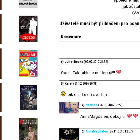
společně naj
jak zůstat
(Vžd
Uživatelé musí být přihlášeni pro psa
Komentáře
6)
Juliet Rocks
(02.02.2017 21:52)
Ooo!!! Tak tahle je nej-lep-ší!!!
5)
Karel
(31.12.2016 20:31)
leik dis if u cri evertim
4)
Nerissa
(26.11.2016 17:22)
AnnaMagdalen, děkuji ti.
3)
AnnaMagdalen
(26.11.2016 12:57)