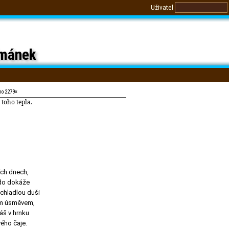
Uživatel
mánek
no 2279×
toho tepla.
ch dnech,
 kdo dokáže
chladlou duši
m úsměvem,
áš v hrnku
ého čaje.