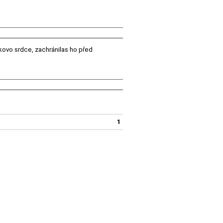
íkovo srdce, zachránilas ho před
1