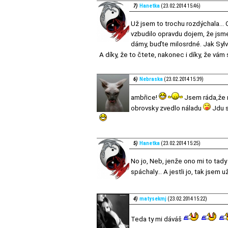
7)
Hanetka
(23.02.2014 15:46)
Už jsem to trochu rozdýchala...
vzbudilo opravdu dojem, že jsme
dámy, buďte milosrdné. Jak Sylv
A díky, že to čtete, nakonec i díky, že vám s
6)
Nebraska
(23.02.2014 15:39)
ambřice!
Jsem ráda,že m
obrovsky zvedlo náladu
Jdu s
5)
Hanetka
(23.02.2014 15:25)
No jo, Neb, jenže ono mi to tady
spáchaly... A jestli jo, tak jsem u
4)
matysekmj
(23.02.2014 15:22)
Teda ty mi dáváš