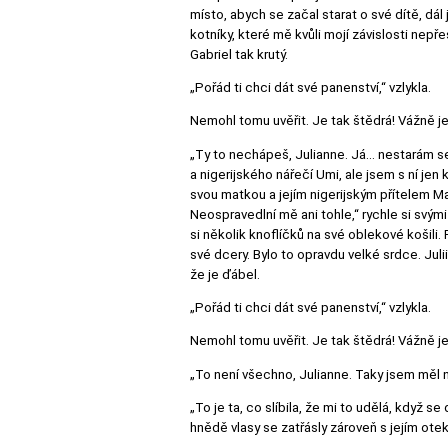
místo, abych se začal starat o své dítě, dá
kotníky, které mě kvůli mojí závislosti nepřes
Gabriel tak krutý.
„Pořád ti chci dát své panenství,“ vzlykla.
Nemohl tomu uvěřit. Je tak štědrá! Vážně 
„Ty to nechápeš, Julianne. Já… nestarám se
a nigerijského nářečí Umi, ale jsem s ní j
svou matkou a jejím nigerijským přítelem 
Neospravedlní mě ani tohle,“ rychle si svý
si několik knoflíčků na své oblekové košili.
své dcery. Bylo to opravdu velké srdce. Juli
že je ďábel.
„Pořád ti chci dát své panenství,“ vzlykla.
Nemohl tomu uvěřit. Je tak štědrá! Vážně 
„To není všechno, Julianne. Taky jsem měl
„To je ta, co slíbila, že mi to udělá, když 
hnědě vlasy se zatřásly zároveň s jejím ot