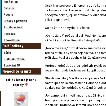
Fanfiction
Ostrý hlas profesora Emersona ostře kontras
Ostatní
že by se k sobě dokonale hodili. Jen profeso
Poezie
hnědýma očima, její smetanově bílou pokož
sálu) to ignoroval.
Hlášky z povídek
Profily autorů
Co ho žere? pomysleli si všichni.
Recenze
„Co ho žere?“ pošeptal Julii Paul Norris, sp
Zpovědnice
v klasickém pokleslém milostném příběhu
.
Další odkazy
„Něco mě žere,“ přiznal nečekaně profesor 
Série
temná stránka by dnes nejspíš trvala na tom
tváři slza. Paul si v duchu slíbil, že už nikdy 
Diskusní fórum
Stmívání FF
Profesor odešel. Cestou ještě vrhl rychlý p
rezervního fondu bude muset koupit pušapk
Nenechte si ujít!
Sbalila svůj starý MacBook i svůj starý iPod
Tohle všechno jsme tu
Nastoupila do svého starého Porsche a ostře
napsaly
sbírkou starých cédéček. Když udrží rychlo
Její zamyšlení v mysli (jinde to raději nikdy 
tomu poníženě přikrčila. Vystoupil z něj pro
jednu ruku potřeboval k tomu, aby nad sebou