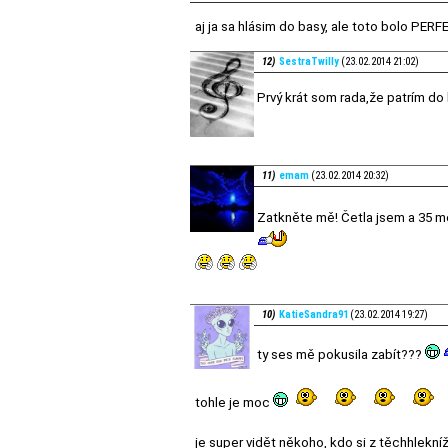
aj ja sa hlásim do basy, ale toto bolo PERF
12)
SestraTwilly
(23.02.2014 21:02)
Prvý krát som rada,že patrím do
11)
emam
(23.02.2014 20:32)
Zatkněte mě! Četla jsem a 35 m
10)
KatieSandra91
(23.02.2014 19:27)
ty ses mě pokusila zabít???
tohle je moc
je super vidět někoho, kdo si z těchhlekní