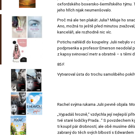
oxfordského boxersko-šermířského týmu. To,
jeho hřích nijak neumenšovalo.
Proč má ale ten plakát Julia? Miluje ho sna
Ano, možná to ještě před minutou zvažoval,
kanceláři, ale rozhodně nic víc.
Potichu nahlédl do koupelny. Julii nebylo v
podprsenka a profesor Emerson neodolal poku
z kapsy svinovací metr a obratně – s těmi dl
85 F.
Vytvaroval ústa do trochu samolibého pokři
Rachel svýma rukama Julii pevně objala. Mo
„Vypadáš hrozně,“ vzdychla její nejlepší pří
tvé staré lodičky Prada…“ S povzdechem kýv
ti koupil pár drobností, ale obě musíme dělat
zabraný do těch svých blbostí s Edwardem a