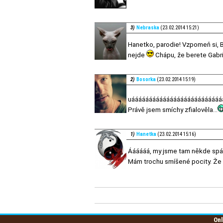
3)
Nebraska
(23.02.2014 15:21)
Hanetko, parodie! Vzpomeň si, By
nejde
Chápu, že berete Gabrie
2)
Bosorka
(23.02.2014 15:19)
uáááááááááááááááááááááááááá
Právě jsem smíchy zfialověla...
1)
Hanetka
(23.02.2014 15:16)
Áááááá, my jsme tam někde spác
Mám trochu smíšené pocity. Že by
Onl