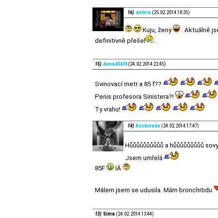
16)
ambra
(25.02.2014 18:35)
Kuju, ženy
. Aktuálně j
definitivně přešel
.
15)
Anna43474
(24.02.2014 22:45)
Svinovací metr a 85 f??
Penis profesora Sinistera?!
Ty vrahu!
14)
Kockolada
(24.02.2014 17:47)
Hůůůůůůůůůů a hůůůůůůůůů sovy
Jsem umřelá
85F
IÁ
Málem jsem se udusila. Mám bronchitidu
13)
Sima
(24.02.2014 13:44)