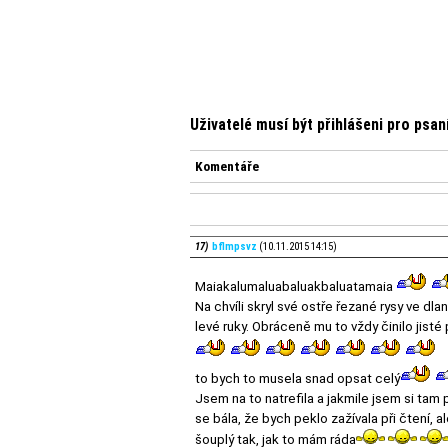
Uživatelé musí být přihlášeni pro psa
Komentáře
17)
bflmpsvz
(10.11.2015 14:15)
Maiakalumaluabaluakbaluatamaia
Na chvíli skryl své ostře řezané rysy ve dlan
levé ruky. Obráceně mu to vždy činilo jisté
to bych to musela snad opsat celý
Jsem na to natrefila a jakmile jsem si tam
se bála, že bych peklo zažívala při čtení,
šouplý tak, jak to mám ráda