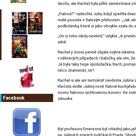
dechu, ale Rachel byla příliš zaměstnaná stě
„Fialová?“ vydechla Julia, když spatřila dva
malé postele s fialovým přehozem. „Jak věd
podkolenky, které si jako obvykle vzala do 
„
On
si toho nikdy nevšiml,“ vzlykla. „K prvn
silně.
Rachel ji znovu pevně objala svýma rukama. 
v některých případech i babičky, ale vím, že
Já byla taky tvoje spolužačka, Rach, pomyslel
něco znamenat, ne?
Rachel si ale ani tentokrát nevšimla Juliina 
Klečela vedle Juliiny nové fialové kuchyňské 
novou fialovou rychlovarnou konvici. Ke své
Facebook
zásuvka.
Byt profesora Emersona byl chladný jako jeho
na Juliiných starých lodičkách Prada. Shodi