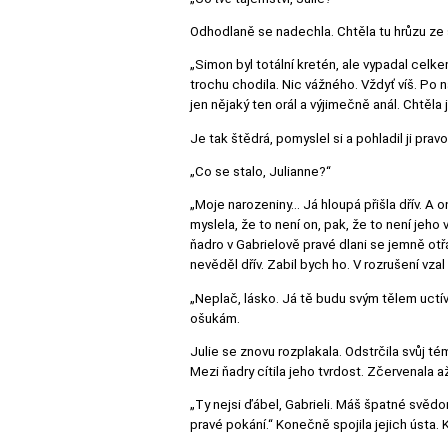
Odhodlaně se nadechla. Chtěla tu hrůzu ze
„Simon byl totální kretén, ale vypadal celk
trochu chodila. Nic vážného. Vždyť víš. Po
jen nějaký ten orál a výjimečně anál. Chtěla 
Je tak štědrá, pomyslel si a pohladil ji pr
„Co se stalo, Julianne?“
„Moje narozeniny… Já hloupá přišla dřív. A on
myslela, že to není on, pak, že to není jeho v
ňadro v Gabrielově pravé dlani se jemně otřá
nevěděl dřív. Zabil bych ho. V rozrušení vzal
„Neplač, lásko. Já tě budu svým tělem uctív
ošukám.
Julie se znovu rozplakala. Odstrčila svůj t
Mezi ňadry cítila jeho tvrdost. Zčervenala 
„Ty nejsi ďábel, Gabrieli. Máš špatné svědo
pravé pokání.“ Konečně spojila jejich ústa. 