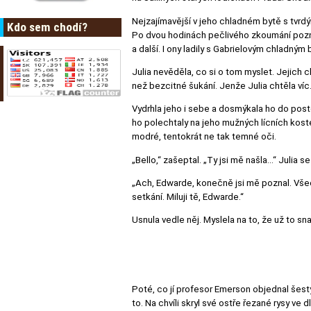
Nejzajímavější v jeho chladném bytě s tvrdý
Kdo sem chodí?
Po dvou hodinách pečlivého zkoumání poznal
a další. I ony ladily s Gabrielovým chladným b
Julia nevěděla, co si o tom myslet. Jejich
než bezcitné šukání. Jenže Julia chtěla ví
Vydrhla jeho i sebe a dosmýkala ho do postel
ho polechtaly na jeho mužných lícních koste
modré, tentokrát ne tak temné oči.
„Bello,“ zašeptal. „Ty jsi mě našla…“ Julia se
„Ach, Edwarde, konečně jsi mě poznal. Všech
setkání. Miluji tě, Edwarde.“
Usnula vedle něj. Myslela na to, že už to s
Poté, co jí profesor Emerson objednal šest
to. Na chvíli skryl své ostře řezané rysy ve d