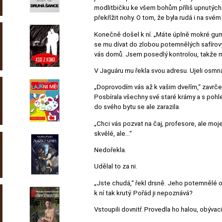
modlitbičku ke všem bohům příliš upnutých
překřížit nohy. O tom, že byla rudá i na sv
Konečně došel k ní. „Máte úplně mokré gumy,“
se mu dívat do zlobou potemnělých safírový
vás domů. Jsem posedlý kontrolou, takže m
V Jaguáru mu řekla svou adresu. Ujeli osmnác
„Doprovodím vás až k vašim dveřím,“ zavrčel
Posbírala všechny své staré krámy a s pohl
do svého bytu se ale zarazila.
„Chci vás pozvat na čaj, profesore, ale moje
skvělé, ale…“
Nedořekla.
Udělal to za ni.
„Jste chudá,“ řekl drsně. Jeho potemnělé oči
k ní tak krutý. Pořád ji nepoznává?
Vstoupili dovnitř. Provedla ho halou, obýva