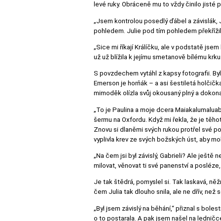
levé ruky. Obráceně mu to vždy činilo jisté 
„Jsem kontrolou posedlý ďábel a závislák, 
pohledem. Julie pod tím pohledem překřížil
„Sice mi říkají Králíčku, ale v podstatě jsem
už už blížila k jejímu smetanově bílému krku
S povzdechem vytáhl z kapsy fotografii. Byl
Emerson je horňák – a asi šestiletá holčička
mimoděk olízla svůj okousaný plný a dokonal
„To je Paulina a moje dcera Maiakalumaluab
šermu na Oxfordu. Když mi řekla, že je těhotn
Znovu si dlaněmi svých rukou protřel své po
vyplivla krev ze svých božských úst, aby mo
„Na čem jsi byl závislý, Gabrieli? Ale ještě 
milovat, věnovat ti své panenství a posléze
Je tak štědrá, pomyslel si. Tak laskavá, ně
čem Julia tak dlouho snila, ale ne dřív, než
„Byl jsem závislý na běhání,“ přiznal s boles
o to postarala. A pak jsem našel na ledničc