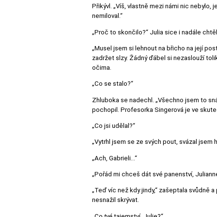
Přikývl. „Víš, vlastně mezi námi nic nebylo, j
nemiloval.“
„Proč to skončilo?“ Julia sice i nadále chtě
„Musel jsem si lehnout na břicho na její po
zadržet slzy. Žádný ďábel si nezaslouží tol
očima.
„Co se stalo?“
Zhluboka se nadechl. „Všechno jsem to snášel
pochopil. Profesorka Singerová je ve skuteč
„Co jsi udělal?“
„Vytrhl jsem se ze svých pout, svázal jsem 
„Ach, Gabrieli…“
„Pořád mi chceš dát své panenství, Juliann
„Teď víc než kdy jindy,“ zašeptala svůdně a p
nesnažil skrývat.
„Co
tvé
tajemství, Julie?“