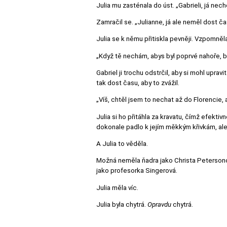
Julia mu zasténala do úst. „Gabrieli, já nec
Zamračil se. „Julianne, já ale neměl dost č
Julia se k němu přitiskla pevněji. Vzpomněl
„Když tě nechám, abys byl poprvé nahoře, 
Gabriel ji trochu odstrčil, aby si mohl uprav
tak dost času, aby to zvážil.
„Víš, chtěl jsem to nechat až do Florencie, 
Julia si ho přitáhla za kravatu, čímž efekti
dokonale padlo k jejím měkkým křivkám, ale 
A Julia to věděla.
Možná neměla ňadra jako Christa Peterson
jako profesorka Singerová.
Julia měla víc.
Julia byla chytrá.
Opravdu
chytrá.