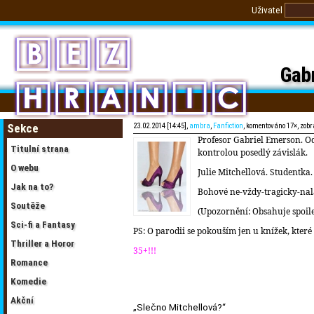
Uživatel
Gab
Sekce
23.02.2014 [14:45],
ambra
,
Fanfiction
, komentováno 17×, zob
Profesor Gabriel Emerson. Od
Titulní strana
kontrolou posedlý závislák.
O webu
Julie Mitchellová. Studentka.
Jak na to?
Bohové ne-vždy-tragicky-nal
Soutěže
(Upozornění: Obsahuje spoiler
Sci-fi a Fantasy
PS: O parodii se pokouším jen u knížek, kte
Thriller a Horor
35+!!!
Romance
Komedie
Akční
„Slečno Mitchellová?“