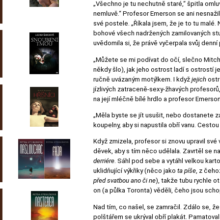
„Všechno je tu nechutně staré,“ špitla omlu
nemluvě.“ Profesor Emerson se ani nesnažil
své postele. „Říkala jsem, že je to tu mal
bohové všech nadržených zamilovaných stude
uvědomila si, že právě vyčerpala svůj denní 
„Můžete se mi podívat do očí, slečno Mitchel
někdy šlo), jak jeho ostrost ladí s ostrostí 
ručně uvázaným motýlkem. I když
jejich
ostr
jízlivých zatraceně-sexy-žhavých profesorů,
na její mléčně bílé hrdlo a profesor Emerso
„Měla byste se jít usušit, nebo dostanete zá
koupelny, aby si napustila obří vanu. Cestou
Když zmizela, profesor si znovu upravil sv
děvek, aby s tím něco udělala. Zavrtěl se 
derriére
. Sáhl pod sebe a vytáhl velkou kart
uklidňující výkřiky (něco jako
ta píše
, z čeho
před svatbou ano či ne
), takže tubu rychle o
on (a půlka Toronta) věděli, čeho jsou sch
Nad tím, co našel, se zamračil. Zdálo se, 
polštářem se ukrýval obří plakát. Pamatoval