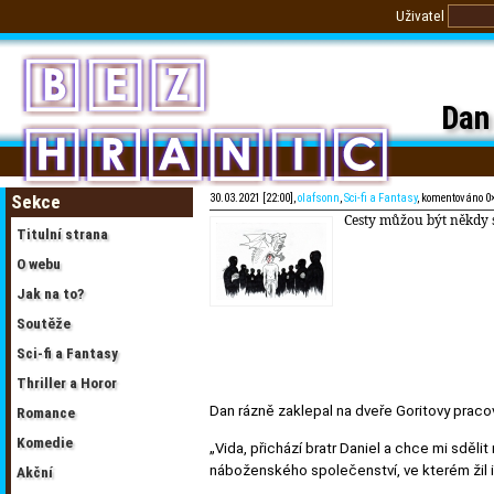
Uživatel
Dan
Sekce
30.03.2021 [22:00],
olafsonn
,
Sci-fi a Fantasy
, komentováno 0
Cesty můžou být někdy s
Titulní strana
O webu
Jak na to?
Soutěže
Sci-fi a Fantasy
Thriller a Horor
Dan rázně zaklepal na dveře Goritovy pracov
Romance
Komedie
„Vida, přichází bratr Daniel a chce mi sděli
náboženského společenství, ve kterém žil i
Akční