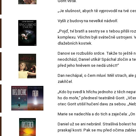
Gorit vstal.
„Je slušnost, abych tě vyprovodil na tvé ces
Vyšli z budovy na nevelké nádvoří.
„Pojď, tví bratři a sestry se s tebou přišli 
komplexu. Všichni byli svátečně ustrojeni.
dlažebních kostek.
Danovi se rozbušilo srdce. Takže to ještě ne
neodchází, Daniel utíká! Spáchal zločin a 
před jeho hněvem se nedá utéct!“
Dan nechápal, o čem mluví. Měl strach, ale 
zakřičel.
„Kdo by svedl k hříchu jednoho z těch nepat
ho do moře,“ přednesl teatrálně Gorit. „Včera
otec Gorit utišil hučení davu za sebou. „Nebo
Marie se nadechla a do tich a zaječela: „On 
Daniel už se ani nebránil. Strašlivá bolest ho
praskají kosti. Pak se mu před očima zables