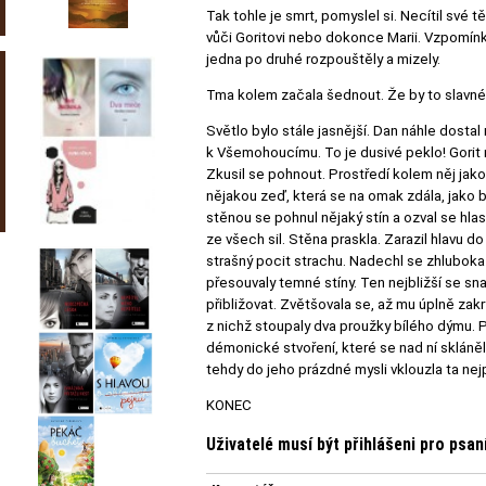
Tak tohle je smrt, pomyslel si. Necítil své t
vůči Goritovi nebo dokonce Marii. Vzpomínky 
jedna po druhé rozpouštěly a mizely.
Tma kolem začala šednout. Že by to slavné
Světlo bylo stále jasnější. Dan náhle dosta
k Všemohoucímu. To je dusivé peklo! Gorit 
Zkusil se pohnout. Prostředí kolem něj jako
nějakou zeď, která se na omak zdála, jako by
stěnou se pohnul nějaký stín a ozval se hlas
ze všech sil. Stěna praskla. Zarazil hlavu do 
strašný pocit strachu. Nadechl se zhluboka a
přesouvaly temné stíny. Ten nejbližší se sna
přibližovat. Zvětšovala se, až mu úplně zak
z nichž stoupaly dva proužky bílého dýmu. 
démonické stvoření, které se nad ní sklánělo
tehdy do jeho prázdné mysli vklouzla ta ne
KONEC
Uživatelé musí být přihlášeni pro psa