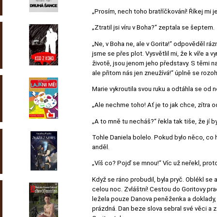
„Prosím, nech toho bratříčkování! Říkej mi je
„Ztratil jsi víru v Boha?“ zeptala se šeptem.
„Ne, v Boha ne, ale v Gorita!“ odpověděl ráz
jsme se přes plot. Vysvětlil mi, že k víře 
životě, jsou jenom jeho představy. S těmi 
ale přitom nás jen zneužívá!“ úplně se rozoh
Marie vykroutila svou ruku a odtáhla se od n
„Ale nechme toho! Ať je to jak chce, zítra o
„A to mně tu necháš?“ řekla tak tiše, že jí 
Tohle Daniela bolelo. Pokud bylo něco, co 
anděl.
„Víš co? Pojď se mnou!“ Víc už neřekl, proto
Když se ráno probudil, byla pryč. Oblékl se 
celou noc. Zvláštní! Cestou do Goritovy pra
ležela pouze Danova peněženka a doklady, k
prázdná. Dan beze slova sebral své věci a za