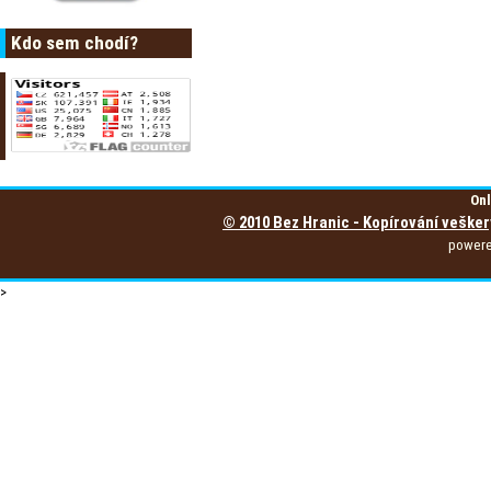
Kdo sem chodí?
Onl
© 2010 Bez Hranic - Kopírování vešker
power
>