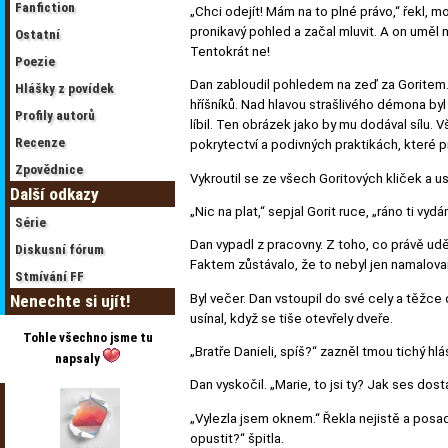
Fanfiction
„Chci odejít! Mám na to plné právo,“ řekl, m
pronikavý pohled a začal mluvit. A on uměl 
Ostatní
Tentokrát ne!
Poezie
Dan zabloudil pohledem na zeď za Goritem.
Hlášky z povídek
hříšníků. Nad hlavou strašlivého démona b
Profily autorů
líbil. Ten obrázek jako by mu dodával sílu. V
Recenze
pokrytectví a podivných praktikách, které p
Zpovědnice
Vykroutil se ze všech Goritových kliček a ust
Další odkazy
„Nic na plat,“ sepjal Gorit ruce, „ráno ti 
Série
Dan vypadl z pracovny. Z toho, co právě uděla
Diskusní fórum
Faktem zůstávalo, že to nebyl jen namalova
Stmívání FF
Byl večer. Dan vstoupil do své cely a těžce
Nenechte si ujít!
usínal, když se tiše otevřely dveře.
Tohle všechno jsme tu
„Bratře Danieli, spíš?“ zazněl tmou tichý hlá
napsaly
Dan vyskočil. „Marie, to jsi ty? Jak ses do
„Vylezla jsem oknem.“ Řekla nejistě a posadi
opustit?“ špitla.