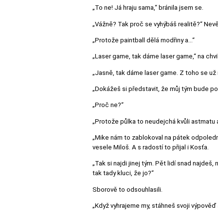
„To ne! Já hraju sama,“ bránila jsem se.
„Vážně? Tak proč se vyhýbáš realitě?“ Nevě
„Protože paintball dělá modřiny a…“
„Laser game, tak dáme laser game,“ na chvi
„Jasně, tak dáme laser game. Z toho se už 
„Dokážeš si představit, že můj tým bude pob
„Proč ne?“
„Protože půlka to neudejchá kvůli astmatu a 
„Mike nám to zablokoval na pátek odpoledne
vesele Miloš. A s radostí to přijal i Kosťa.
„Tak si najdi jinej tým. Pět lidí snad najdeš
tak tady kluci, že jo?“
Sborově to odsouhlasili.
„Když vyhrajeme my, stáhneš svoji výpověď