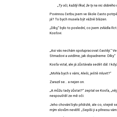
„Ty oči, každý říkal, že ty na nic dobrého
Povinnou četbu jsem ve škole často potrpěl
já? To bych musela být vážně blázen.
„Díky,“ bylo to poslední, co jsem zvládla ří
Kosťovi.
„Asi vás nechám spolupracovat častěji.“ Vese
Strnadovi a uvidíme, jak dopadneme. Díky.“
Kosťa vstal, ale já zůstávala sedět dál. I 
„Mohla bych s vámi, Aleši, ještě mluvit?“
Zarazil se… a nejen on.
„A můžu tady zůstat?“ zeptal se Kosťa, „něj
nespouštěl ze mě oči.
Jeho chování bylo přidrzlé, ale co, stejně se
mým slovům nevěřil. „Sepíši ji a přinesu vá