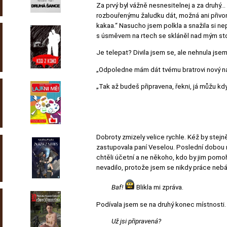
Za prvý byl vážně nesnesitelnej a za druhý…
rozbouřenýmu žaludku dát, možná ani přivo
kakaa.“ Nasucho jsem polkla a snažila si ne
s úsměvem na rtech se skláněl nad mým st
Je telepat? Divila jsem se, ale nehnula jsem
„Odpoledne mám dát tvému bratrovi nový ná
„Tak až budeš připravena, řekni, já můžu kdy
Dobroty zmizely velice rychle. Kéž by stejn
zastupovala paní Veselou. Poslední dobou m
chtěli účetní a ne někoho, kdo by jim pomo
nevadilo, protože jsem se nikdy práce nebála
Baf!
Blikla mi zpráva.
Podívala jsem se na druhý konec místnosti.
Už jsi připravená?