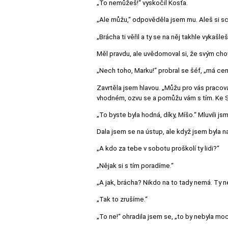
„To nemůžeš!“ vyskočil Kosťa.
„Ale můžu,“ odpověděla jsem mu. Aleš si schov
„Brácha ti věřil a ty se na něj takhle vykašle
Měl pravdu, ale uvědomoval si, že svým cho
„Nech toho, Marku!“ probral se šéf, „má ce
Zavrtěla jsem hlavou. „Můžu pro vás pracov
vhodném, ozvu se a pomůžu vám s tím. Ke St
„To byste byla hodná, díky, Míšo.“ Mluvili js
Dala jsem se na ústup, ale když jsem byla na
„A kdo za tebe v sobotu proškolí ty lidi?“
„Nějak si s tím poradíme.“
„A jak, brácha? Nikdo na to tady nemá. Ty n
„Tak to zrušíme.“
„To ne!“ ohradila jsem se, „to by nebyla mo