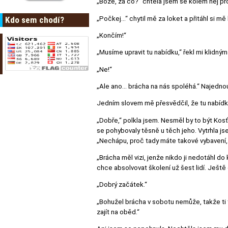
„Bože, za co?“ chtěla jsem se kolem něj pro
„Počkej…“ chytil mě za loket a přitáhl si mě
Kdo sem chodí?
„Končím!“
„Musíme upravit tu nabídku,“ řekl mi klidný
„Ne!“
„Ale ano… brácha na nás spoléhá.“ Najednou
Jedním slovem mě přesvědčil, že tu nabídku
„Dobře,“ polkla jsem. Nesměl by to být Kosť
se pohybovaly těsně u těch jeho. Vytrhla j
„Nechápu, proč tady máte takové vybavení, 
„Brácha měl vizi, jenže nikdo ji nedotáhl do
chce absolvovat školení už šest lidí. Ještě
„Dobrý začátek.“
„Bohužel brácha v sobotu nemůže, takže ti 
zajít na oběd.“