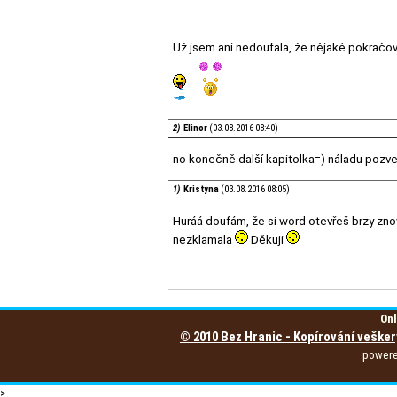
Už jsem ani nedoufala, že nějaké pokračov
2)
Elinor
(03.08.2016 08:40)
no konečně další kapitolka=) náladu pozve
1)
Kristyna
(03.08.2016 08:05)
Huráá doufám, že si word otevřeš brzy zn
nezklamala
Děkuji
Onl
© 2010 Bez Hranic - Kopírování vešker
power
>