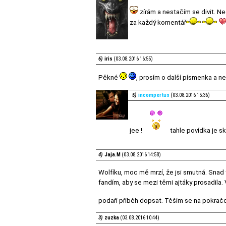
zírám a nestačím se divit. N
za každý komentář
6)
iris
(03.08.2016 16:55)
Pěkné
, prosím o další písmenka a n
5)
incompertus
(03.08.2016 15:36)
jee !
tahle povídka je sk
4)
Jaja.M
(03.08.2016 14:58)
Wolfíku, moc mě mrzí, že jsi smutná. Snad
fandím, aby se mezi těmi ajtáky prosadila.
podaří příběh dopsat. Těším se na pokračo
3)
zuzka
(03.08.2016 10:44)