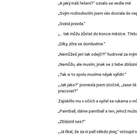
„A jaký máš řešení?“ ozvalo se vedle mě.
„Svým rozhodnutím jsem vás dostala do ne
„Svatá pravda.“
„… tak můžu zůstat do konce měsíce. Třeba 
„Díky, zítra se domluvíme.“
„Nemůžeš jen tak odejít?!“ hudroval za mým
„Nemůžu, ale musím, jinak se z tebe zblázní
„Tak si to spolu musíme nějak vyřídit.“
„Jak jako?“ pronesla jsem útočně, „zase tě
pracovat?“
Zajiskřilo mu v očích a opřel se rukama o můj
„Paintball, dáme paintball a ten, jehož mužs
„Zbláznil ses?“
„Já říkal, že za ni paří někdo jinej,“ vstoupi