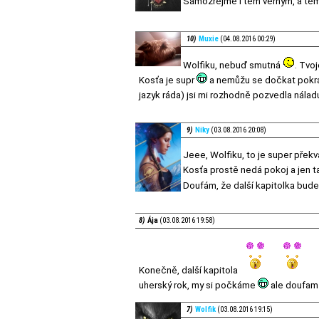
Samozřejmě i těm věrným, a těm 
10)
Muxie
(04.08.2016 00:29)
Wolfiku, nebuď smutná
. Tvo
Kosťa je supr
a nemůžu se dočkat pokrá
jazyk ráda) jsi mi rozhodně pozvedla náladu
9)
Niky
(03.08.2016 20:08)
Jeee, Wolfiku, to je super pře
Kosťa prostě nedá pokoj a jen 
Doufám, že další kapitolka bude
8)
Ája
(03.08.2016 19:58)
Konečně, další kapitola
uherský rok, my si počkáme
ale doufam 
7)
Wolfik
(03.08.2016 19:15)