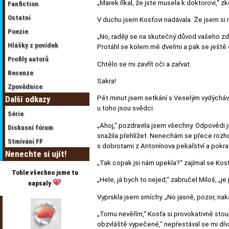
„Marek říkal, že jste musela k doktorovi,“ 
Fanfiction
Ostatní
V duchu jsem Kosťovi nadávala. Že jsem si 
Poezie
„No, raději se na skutečný důvod vašeho zd
Hlášky z povídek
Protáhl se kolem mě dveřmi a pak se ještě o
Profily autorů
Chtělo se mi zavřít oči a zařvat.
Recenze
Sakra!
Zpovědnice
Další odkazy
Pět minut jsem setkání s Veselým vydýchával
u toho jsou svědci.
Série
„Ahoj,“ pozdravila jsem všechny. Odpovědi
Diskusní fórum
snažila přehlížet. Nenechám se přece rozho
Stmívání FF
s dobrotami z Antonínova pekařství a pokr
Nenechte si ujít!
„Tak copak jsi nám upekla?“ zajímal se Kosťa
Tohle všechno jsme tu
„Hele, já bych to nejed,“ zabručel Miloš, „je
napsaly
Vyprskla jsem smíchy. „No jasně, pozor, nak
„Tomu nevěřím,“ Kosťa si provokativně stoupl
obzvláště vypečené,“ nepřestával se mi díva