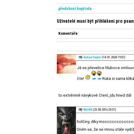
předchozí kapitola
Uživatelé musí být přihlášeni pro psa
Komentáře
19)
AshenTaylor
(14.01.2024 19:07)
Já se převelice hluboce omlouvá
čte!
Ruka si sama kliká
to extrémně návykové čtení, jdu hned dál
18)
Wolfik
(25.08.2016 20:57)
holčiny, díky moccccccccccc
Divím se, že se mnou stále vydr