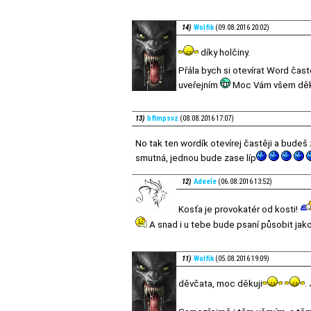
14)
Wolfik
(09.08.2016 20:02)
díky holčiny.
Přála bych si otevírat Word častě
uveřejním
Moc Vám všem děkujiii
13)
bflmpsvz
(08.08.2016 17:07)
No tak ten wordík otevírej častěji a budeš
smutná, jednou bude zase líp
12)
Adeele
(06.08.2016 13:52)
Kosťa je provokatér od kosti!
A snad i u tebe bude psaní působit jak
11)
Wolfik
(05.08.2016 19:09)
děvčata, moc děkuji
.