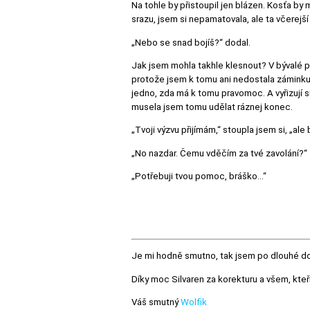
Na tohle by přistoupil jen blázen. Kosťa by
srazu, jsem si nepamatovala, ale ta včerejš
„Nebo se snad bojíš?“ dodal.
Jak jsem mohla takhle klesnout? V bývalé pr
protože jsem k tomu ani nedostala záminku. 
jedno, zda má k tomu pravomoc. A vyřizují 
musela jsem tomu udělat ráznej konec.
„Tvoji výzvu přijímám,“ stoupla jsem si, „al
„No nazdar. Čemu vděčím za tvé zavolání?“
„Potřebuji tvou pomoc, bráško…“
Je mi hodně smutno, tak jsem po dlouhé do
Díky moc Silvaren za korekturu a všem, kteří
Váš smutný
Wolfik