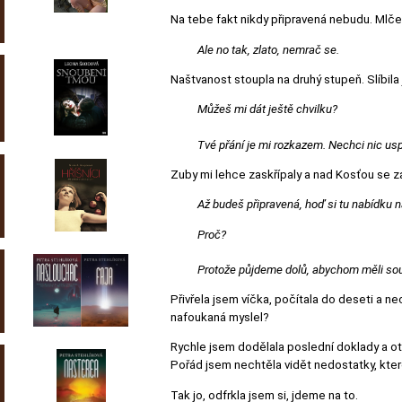
Na tebe fakt nikdy připravená nebudu. Mlčel
Ale no tak, zlato, nemrač se.
Naštvanost stoupla na druhý stupeň. Slíbila
Můžeš mi dát ještě chvilku?
Tvé přání je mi rozkazem. Nechci nic us
Zuby mi lehce zaskřípaly a nad Kosťou se z
Až budeš připravená, hoď si tu nabídku n
Proč?
Protože půjdeme dolů, abychom měli s
Přivřela jsem víčka, počítala do deseti a 
nafoukaná myslel?
Rychle jsem dodělala poslední doklady a ot
Pořád jsem nechtěla vidět nedostatky, které v
Tak jo, odfrkla jsem si, jdeme na to.