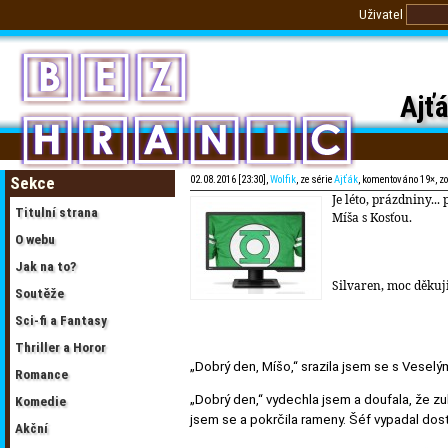
Uživatel
Ajťá
Sekce
02.08.2016 [23:30],
Wolfik
, ze série
Ajťák
, komentováno 19×, z
Je léto, prázdniny..
Titulní strana
Míša s Kosťou.
O webu
Jak na to?
Silvaren, moc děkuji,
Soutěže
Sci-fi a Fantasy
Thriller a Horor
„Dobrý den, Míšo,“ srazila jsem se s Veselý
Romance
„Dobrý den,“ vydechla jsem a doufala, že zub
Komedie
jsem se a pokrčila rameny. Šéf vypadal dos
Akční