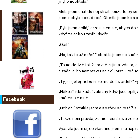
jinýho nechtěla.“
Měla jsem chuť do něj strčit, jenže to by s
jsem nebyla dost dobrá. Obešla jsem ho a p
„Byla jsem opilá,“ držela jsem se, abych do 
když za sebou zavřel dveře.
„Opil.“
„No, tak to už neřeš,“ obrátila jsem se k ně
„To nejde. Mě totiž hrozně zajímá, zda to, c
a začal si ho namotávat na svůj prst. Proč 
„Ty jsi sjetej, nebo si ze mě děláš prdel?“ v
„Někteří lidé ztrácí zábrany, když jsou opilí,
směrem ke mně.
Facebook
„Nebyla!“ vyhrkla jsem a Kosťovi se rozšířil
„Takže není pravda, že mě nesnášíš a že se 
Vybavila jsem si, co všechno jsem mu napsa