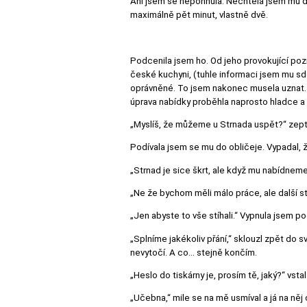
Ani jsem se nepohnula. Nechtěla jsem mu dá
maximálně pět minut, vlastně dvě.
Podcenila jsem ho. Od jeho provokující po
české kuchyni, (tuhle informaci jsem mu sdě
oprávněné. To jsem nakonec musela uznat. 
úprava nabídky proběhla naprosto hladce a 
„Myslíš, že můžeme u Strnada uspět?“ zepta
Podívala jsem se mu do obličeje. Vypadal, ž
„Strnad je sice škrt, ale když mu nabídnem
„Ne že bychom měli málo práce, ale další stá
„Jen abyste to vše stíhali.“ Vypnula jsem po
„Splníme jakékoliv přání,“ sklouzl zpět do 
nevytočí. A co… stejně končím.
„Heslo do tiskárny je, prosím tě, jaký?“ vsta
„Učebna,“ mile se na mě usmíval a já na něj 