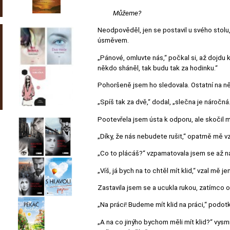
Můžeme?
Neodpověděl, jen se postavil u svého stolu
úsměvem.
„Pánové, omluvte nás,“ počkal si, až dojdu
někdo sháněl, tak budu tak za hodinku.“
Pohoršeně jsem ho sledovala. Ostatní na něj
„Spíš tak za dvě,“ dodal, „slečna je náročná.
Pootevřela jsem ústa k odporu, ale skočil m
„Díky, že nás nebudete rušit,“ opatrně mě 
„Co to plácáš?“ vzpamatovala jsem se až 
„Víš, já bych na to chtěl mít klid,“ vzal mě j
Zastavila jsem se a ucukla rukou, zatímco 
„Na práci! Budeme mít klid na práci,“ podot
„A na co jinýho bychom měli mít klid?“ vys