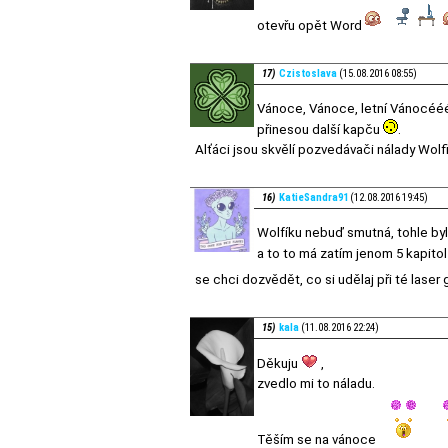
otevřu opět Word
17)
Czistoslava
(15.08.2016 08:55)
Vánoce, Vánoce, letní Vánocéééé
přinesou další kapču
.
Alťáci jsou skvělí pozvedávači nálady Wolf
16)
KatieSandra91
(12.08.2016 19:45)
Wolfíku nebuď smutná, tohle byla
a to to má zatím jenom 5 kapito
se chci dozvědět, co si udělaj při té lase
15)
kala
(11.08.2016 22:24)
Děkuju
,
zvedlo mi to náladu.
Těším se na vánoce