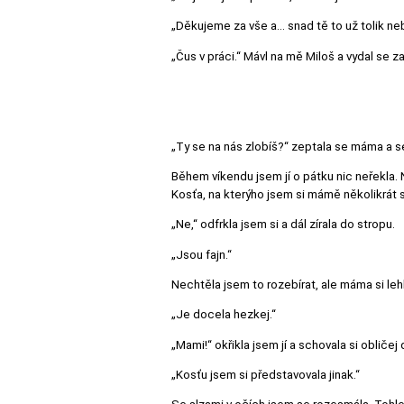
„Děkujeme za vše a… snad tě to už tolik nebol
„Čus v práci.“ Mávl na mě Miloš a vydal se 
„Ty se na nás zlobíš?“ zeptala se máma a s
Během víkendu jsem jí o pátku nic neřekla.
Kosťa, na kterýho jsem si mámě několikrát s
„Ne,“ odfrkla jsem si a dál zírala do stropu.
„Jsou fajn.“
Nechtěla jsem to rozebírat, ale máma si leh
„Je docela hezkej.“
„Mami!“ okřikla jsem jí a schovala si obličej 
„Kosťu jsem si představovala jinak.“