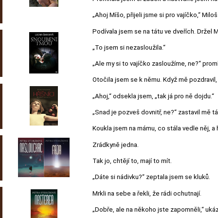
„Ahoj Míšo, přijeli jsme si pro vajíčko,“ Mil
Podívala jsem se na tátu ve dveřích. Držel 
„To jsem si nezasloužila.“
„Ale my si to vajíčko zasloužíme, ne?“ prom
Otočila jsem se k němu. Když mě pozdravil, 
„Ahoj,“ odsekla jsem, „tak já pro ně dojdu.“
„Snad je pozveš dovnitř, ne?“ zastavil mě tá
Koukla jsem na mámu, co stála vedle něj, a 
Zrádkyně jedna.
Tak jo, chtějí to, mají to mít.
„Dáte si nádivku?“ zeptala jsem se kluků.
Mrkli na sebe a řekli, že rádi ochutnají.
„Dobře, ale na někoho jste zapomněli,“ uká