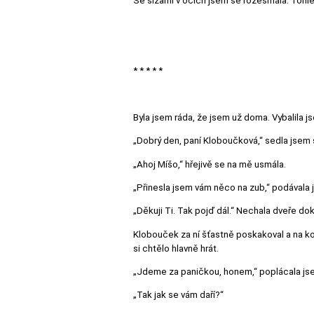
Se slzami v očích jsem se rozesmála. Tohle
* * * * *
Byla jsem ráda, že jsem už doma. Vybalila js
„Dobrý den, paní Kloboučková,“ sedla jsem 
„Ahoj Míšo,“ hřejivě se na mě usmála.
„Přinesla jsem vám něco na zub,“ podávala j
„Děkuji Ti. Tak pojď dál.“ Nechala dveře dok
Klobouček za ní šťastně poskakoval a na ko
si chtělo hlavně hrát.
„Jdeme za paničkou, honem,“ poplácala jse
„Tak jak se vám daří?“