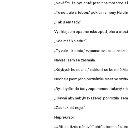
„Nevěřím, že bys chtěl jezdit na motorce s
„To ne… ale s tebou,“ pokrčil rameny. Na chví
„Tak jsem tady.“
Vytrhla jsem opatrně ruku zpod jeho a otoči
„Kde máš koledu?“
„Ty vole… koleda,“ vzpamatoval se a zmize
Nahlas jsem se zasmála.
„Kdybych ho neznal,“ naklonil se ke mně Mare
Nechala jsem jeho poznámku viset ve vzduch
„Byla by škoda tady zapomenout takový krásn
„Hlavně aby nebyly zkažený,“ pohrozila jsem
„Zas tak zlá nejsi.“
Nepřekvapil.
„Užijte si jízdu pánové,“ chtěla jsem už uté