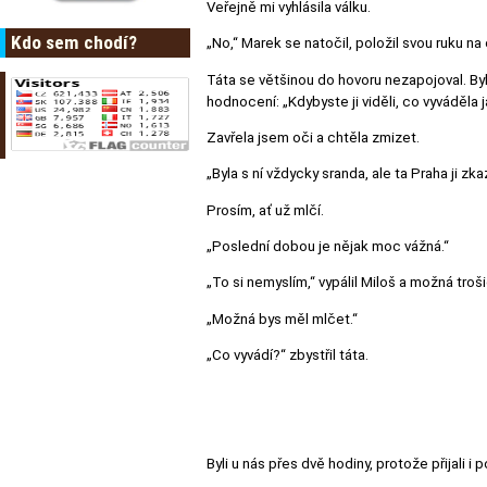
Veřejně mi vyhlásila válku.
Kdo sem chodí?
„No,“ Marek se natočil, položil svou ruku n
Táta se většinou do hovoru nezapojoval. By
hodnocení: „Kdybyste ji viděli, co vyváděla 
Zavřela jsem oči a chtěla zmizet.
„Byla s ní vždycky sranda, ale ta Praha ji zkaz
Prosím, ať už mlčí.
„Poslední dobou je nějak moc vážná.“
„To si nemyslím,“ vypálil Miloš a možná troši
„Možná bys měl mlčet.“
„Co vyvádí?“ zbystřil táta.
Byli u nás přes dvě hodiny, protože přijali i