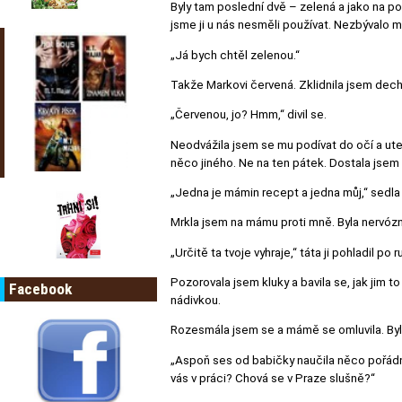
Byly tam poslední dvě – zelená a jako na po
jsme ji u nás nesměli používat. Nezbývalo mi
„Já bych chtěl zelenou.“
Takže Markovi červená. Zklidnila jsem dech,
„Červenou, jo? Hmm,“ divil se.
Neodvážila jsem se mu podívat do očí a utekl
něco jiného. Ne na ten pátek. Dostala jsem
„Jedna je mámin recept a jedna můj,“ sedla j
Mrkla jsem na mámu proti mně. Byla nervózn
„Určitě ta tvoje vyhraje,“ táta ji pohladil po r
Pozorovala jsem kluky a bavila se, jak jim to
Facebook
nádivkou.
Rozesmála jsem se a mámě se omluvila. Byla
„Aspoň ses od babičky naučila něco pořádně,
vás v práci? Chová se v Praze slušně?“