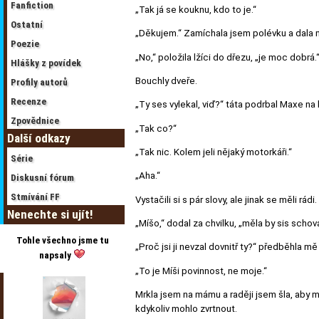
Fanfiction
„Tak já se kouknu, kdo to je.“
Ostatní
„Děkujem.“ Zamíchala jsem polévku a dala 
Poezie
„No,“ položila lžíci do dřezu, „je moc dobrá.“
Hlášky z povídek
Bouchly dveře.
Profily autorů
Recenze
„Ty ses vylekal, viď?“ táta podrbal Maxe na 
Zpovědnice
„Tak co?“
Další odkazy
„Tak nic. Kolem jeli nějaký motorkáři.“
Série
„Aha.“
Diskusní fórum
Stmívání FF
Vystačili si s pár slovy, ale jinak se měli rádi.
Nenechte si ujít!
„Míšo,“ dodal za chvilku, „měla by sis schov
Tohle všechno jsme tu
„Proč jsi ji nevzal dovnitř ty?“ předběhla m
napsaly
„To je Míši povinnost, ne moje.“
Mrkla jsem na mámu a raději jsem šla, aby me
kdykoliv mohlo zvrtnout.