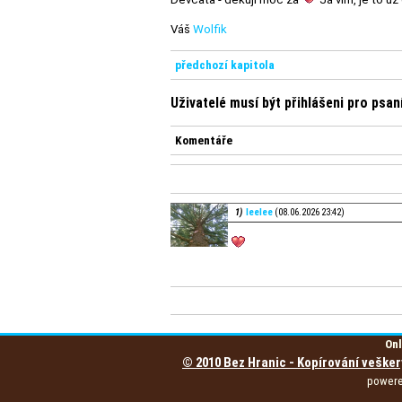
Váš
Wolfik
předchozí kapitola
Uživatelé musí být přihlášeni pro psa
Komentáře
1)
leelee
(08.06.2026 23:42)
Onl
© 2010 Bez Hranic - Kopírování vešker
power