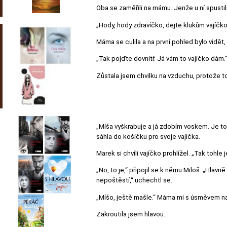
Oba se zaměřili na mámu. Jenže u ní spustili
„Hody, hody zdravíčko, dejte klukům vajíčko
Máma se culila a na první pohled bylo vidět,
„Tak pojďte dovnitř. Já vám to vajíčko dám.
Zůstala jsem chvilku na vzduchu, protože to
„Míša vyškrabuje a já zdobím voskem. Je to r
sáhla do košíčku pro svoje vajíčka.
Marek si chvíli vajíčko prohlížel. „Tak tohle je
„No, to je,“ připojil se k němu Miloš. „Hlavn
nepoštěstí,“ uchechtl se.
„Míšo, ještě mašle.“ Máma mi s úsměvem na
Zakroutila jsem hlavou.