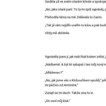
Seděla už ve svém starém křesle a spokoj
„No, jako staré paní. To ty mi spíš vyprávěj, j
Přehodila téma na mě. Dělávala to často.
„Tak já vám nejdřív uvařím tu kávu a pak bud
Vždy mě zklidnila.
Vyprávěla jsem jí, jak naši lítali kolem zvířa
„Nádherné. A byl tě vyšupat i ten tvůj nový
„Mládenec?“
„No, jak jsme vás s Kloboučkem vyrušili,“ př
mi pečivo od Antonína.“
Zatajil se mi dech. Takže ona to ví.
„On není můj kluk.“