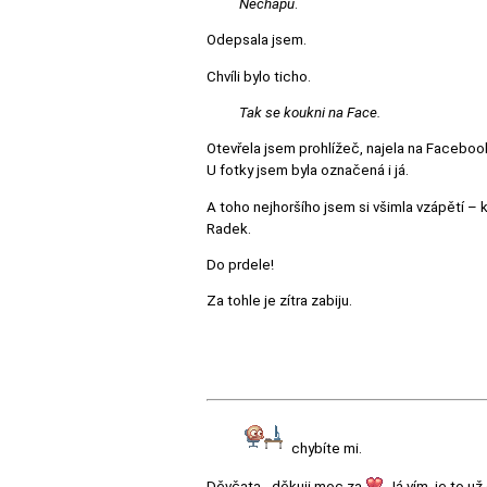
Nechápu
.
Odepsala jsem.
Chvíli bylo ticho.
Tak se koukni na Face.
Otevřela jsem prohlížeč, najela na Faceboo
U fotky jsem byla označená i já.
A toho nejhoršího jsem si všimla vzápětí – k
Radek.
Do prdele!
Za tohle je zítra zabiju.
chybíte mi.
Děvčata - děkuji moc za
Já vím, je to už