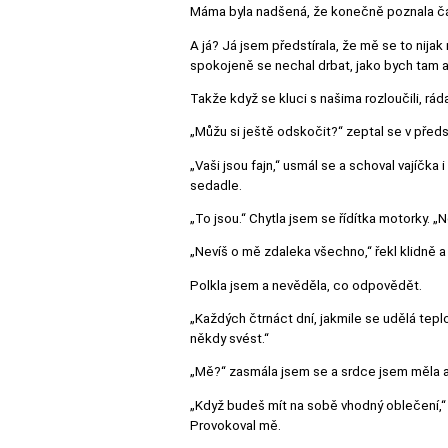
Máma byla nadšená, že konečně poznala čás
A já? Já jsem předstírala, že mě se to nija
spokojeně se nechal drbat, jako bych tam a
Takže když se kluci s našima rozloučili, ráda
„Můžu si ještě odskočit?“ zeptal se v před
„Vaši jsou fajn,“ usmál se a schoval vajíčk
sedadle.
„To jsou.“ Chytla jsem se řídítka motorky. „N
„Nevíš o mě zdaleka všechno,“ řekl klidně a 
Polkla jsem a nevěděla, co odpovědět.
„Každých čtrnáct dní, jakmile se udělá tepl
někdy svést.“
„Mě?“ zasmála jsem se a srdce jsem měla až
„Když budeš mít na sobě vhodný oblečení,“ 
Provokoval mě.