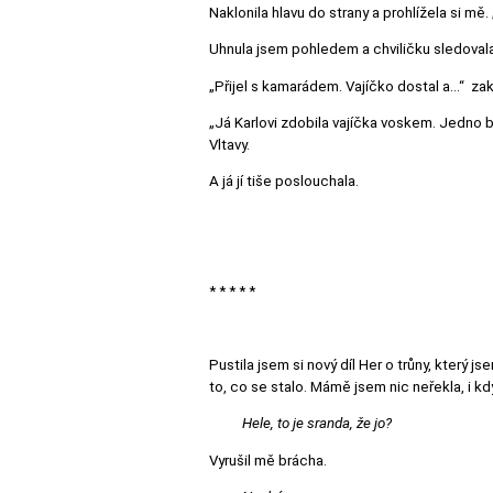
Naklonila hlavu do strany a prohlížela si mě
Uhnula jsem pohledem a chviličku sledovala 
„Přijel s kamarádem. Vajíčko dostal a…“ zakr
„Já Karlovi zdobila vajíčka voskem. Jedno bý
Vltavy.
A já jí tiše poslouchala.
* * * * *
Pustila jsem si nový díl Her o trůny, který 
to, co se stalo. Mámě jsem nic neřekla, i 
Hele, to je sranda, že jo?
Vyrušil mě brácha.