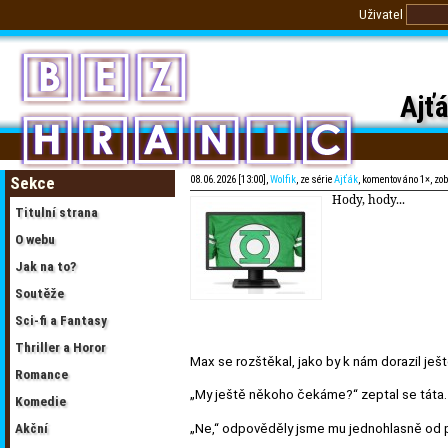
Uživatel
Ajťá
Sekce
08.06.2026 [13:00],
Wolfik
, ze série
Ajťák
, komentováno 1×, zo
Hody, hody...
Titulní strana
O webu
Jak na to?
Soutěže
Sci-fi a Fantasy
Thriller a Horor
Max se rozštěkal, jako by k nám dorazil j
Romance
„My ještě někoho čekáme?“ zeptal se táta.
Komedie
„Ne,“ odpověděly jsme mu jednohlasně od p
Akční