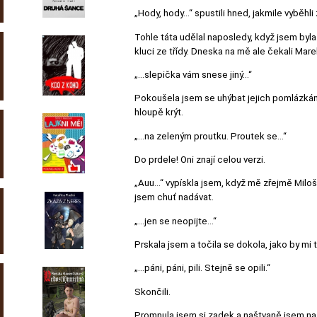
„Hody, hody…“ spustili hned, jakmile vyběh
Tohle táta udělal naposledy, když jsem byla
kluci ze třídy. Dneska na mě ale čekali Mar
„…slepička vám snese jiný…“
Pokoušela jsem se uhýbat jejich pomlázkám.
hloupě krýt.
„…na zeleným proutku. Proutek se…“
Do prdele! Oni znají celou verzi.
„Auu…“ vypískla jsem, když mě zřejmě Miloš
jsem chuť nadávat.
„…jen se neopijte…“
Prskala jsem a točila se dokola, jako by mi
„…páni, páni, pili. Stejně se opili.“
Skončili.
Promnula jsem si zadek a naštvaně jsem na