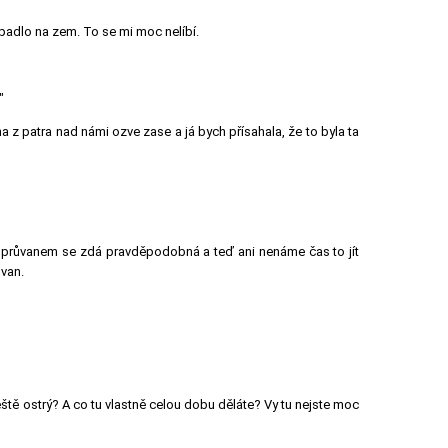
padlo na zem. To se mi moc nelíbí.
"
 z patra nad námi ozve zase a já bych přísahala, že to byla ta
 s průvanem se zdá pravděpodobná a teď ani nenáme čas to jít
ůvan.
 ještě ostrý? A co tu vlastně celou dobu děláte? Vy tu nejste moc