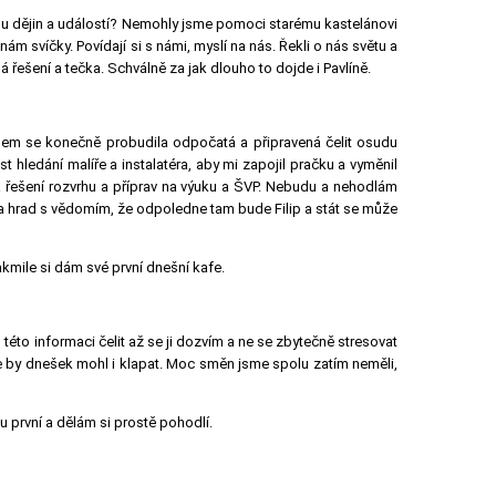
u dějin a událostí? Nemohly jsme pomoci starému kastelánovi
m svíčky. Povídají si s námi, myslí na nás. Řekli o nás světu a
á řešení a tečka. Schválně za jak dlouho to dojde i Pavlíně.
sem se konečně probudila odpočatá a připravená čelit osudu
 hledání malíře a instalatéra, aby mi zapojil pračku a vyměnil
 na řešení rozvrhu a příprav na výuku a ŠVP. Nebudu a nehodlám
na hrad s vědomím, že odpoledne tam bude Filip a stát se může
akmile si dám své první dnešní kafe.
éto informaci čelit až se ji dozvím a ne se zbytečně stresovat
e by dnešek mohl i klapat. Moc směn jsme spolu zatím neměli,
 první a dělám si prostě pohodlí.