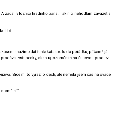
. A začali v ložnici hradního pána. Tak nic, nehodlám zavazet a
o líbí.
ukášem snažíme dát tuhle katastrofu do pořádku, přičemž já a
o prodávat vstupenky, ale s upozorněním na časovou prodlevu
užívá. Sice mi to vyrazilo dech, ale neměla jsem čas na ovace
 normální.“