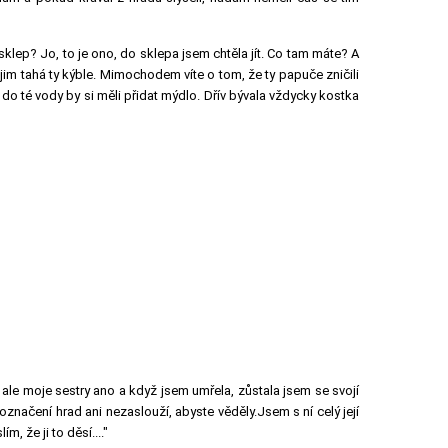
klep? Jo, to je ono, do sklepa jsem chtěla jít. Co tam máte? A
o jim tahá ty kýble. Mimochodem víte o tom, že ty papuče zničili
n do té vody by si měli přidat mýdlo. Dřív bývala vždycky kostka
, ale moje sestry ano a když jsem umřela, zůstala jsem se svojí
 označení hrad ani nezaslouží, abyste věděly.Jsem s ní celý její
, že ji to děsí...."