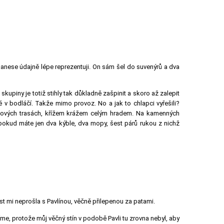
 Hanese údajně lépe reprezentuji. On sám šel do suvenýrů a dva
kupiny je totiž stihly tak důkladně zašpinit a skoro až zalepit
 v bodláčí. Takže mimo provoz. No a jak to chlapci vyřešili?
kových trasách, křížem krážem celým hradem. Na kamenných
e pokud máte jen dva kýble, dva mopy, šest párů rukou z nichž
ost mi neprošla s Pavlínou, věčně přilepenou za patami.
íme, protože můj věčný stín v podobě Pavli
tu zrovna nebyl, aby