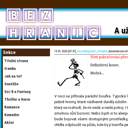
A už
Sekce
10.01.2025 [07:31],
AnnaMagdalen
,
Komedie
, komentováno 0×
Třetí pokračování půvo
Titulní strana
Definitivní konec.
O webu
Možná...
Jak na to?
Soutěže
Sci-fi a Fantasy
V noci se přihnala parádní bouřka. Typická l
Thriller a Horor
jedině hromy, které nádherně duněly údolím
Romance
který se rozhodl, že mi nedá a nedá pokoj. I
smolnou vůní borovic. Nebo bych si to alespo
Komedie
bude bojovat všemi dostupnými prostředky, 
Akční
chtěla odploužit na půdu, kde by ji trumfla j