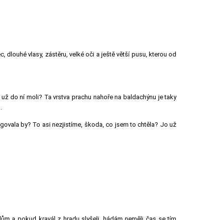
 dlouhé vlasy, zástěru, velké oči a ještě větší pusu, kterou od
se už do ní moli? Ta vrstva prachu nahoře na baldachýnu je taky
.
ungovala by? To asi nezjistíme, škoda, co jsem to chtěla? Jo už
dům a pokud kravál z hradu slyšeli, hádám neměli čas se tím