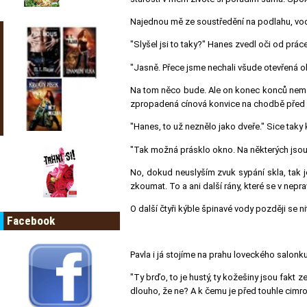
Najednou mě ze soustředění na podlahu, vodu
"Slyšel jsi to taky?"
Hanes zvedl oči od práce 
"Jasně. Přece jsme nechali všude otevřená o
Na tom něco bude. Ale on konec konců nemá s
zpropadená cínová konvice na chodbě před
"Hanes, to už neznělo jako dveře."
Sice taky 
"Tak možná prásklo okno. Na některých jsou
No, dokud neuslyším zvuk sypání skla, tak 
zkoumat. To a ani další rány, které se v nepr
O další čtyři kýble špinavé vody později se ni
Facebook
Pavla i já stojíme na prahu loveckého salonk
"Ty brďo, to je hustý, ty kožešiny jsou fakt z
dlouho, že ne? A k čemu je před touhle cimro